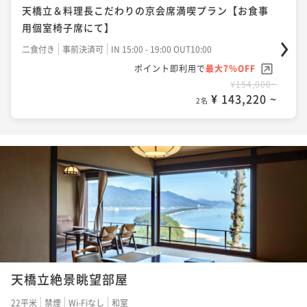
天橋立＆料理長こだわりの京会席満喫プラン【お食事
用個室椅子席にて】
二食付き
事前決済可
IN 15:00 - 19:00 OUT10:00
ポイント即利用で
最大7％OFF
¥154,000~
¥ 143,220 ~
2名
1
2
3
4
天橋立絶景眺望部屋
22平米
禁煙
Wi-Fiなし
和室