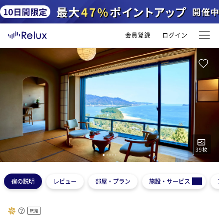
会員登録
ログイン
39
枚
1
2
3
4
5
宿の説明
レビュー
部屋・プラン
施設・サービス
旅館