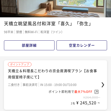
1
2
3
4
5
6
7
天橋立眺望風呂付和洋室「喜久」「弥生」
98平米
禁煙
無料Wi-Fi
和洋室（ツイン）
部屋詳細
空室カレンダー
ポイントアップ
天橋立＆料理長こだわりの京会席満喫プラン【お食事
用個室椅子席にて】
二食付き
事前決済可
IN 15:00 - 19:00 OUT10:00
ポイント即利用で
最大7％OFF
¥264,000~
¥ 245,520 ~
2名