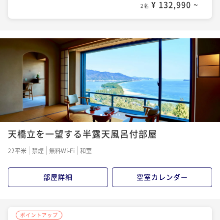
¥ 132,990 ~
2名
1
2
3
4
5
6
7
天橋立を一望する半露天風呂付部屋
22平米
禁煙
無料Wi-Fi
和室
部屋詳細
空室カレンダー
ポイントアップ