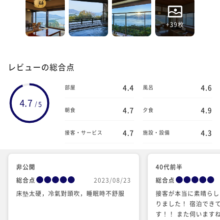
+39枚
レビューの総合点
4.4
4.6
部屋
風呂
4.7
5
/
4.7
4.9
朝食
夕食
4.7
4.3
接客・サービス
施設・設備
非公開
40代前半
総合点
2023/08/23
総合点
床墊太硬，冷氣對頭吹，睡眠時不舒服
接客が本当に素晴らし
りました！ 宿泊でき
す！！ また伺いますね