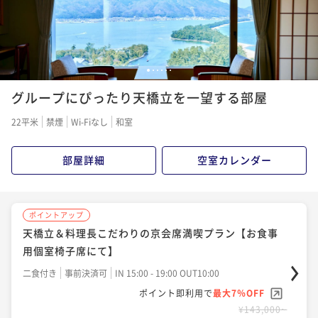
1
2
3
4
5
6
グループにぴったり天橋立を一望する部屋
22平米
禁煙
Wi-Fiなし
和室
部屋詳細
空室カレンダー
ポイントアップ
天橋立＆料理長こだわりの京会席満喫プラン【お食事
用個室椅子席にて】
二食付き
事前決済可
IN 15:00 - 19:00 OUT10:00
ポイント即利用で
最大7％OFF
¥143,000~