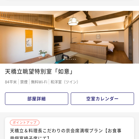
1
2
3
4
5
6
7
天橋立眺望特別室「如意」
84平米
禁煙
無料Wi-Fi
和洋室（ツイン）
部屋詳細
空室カレンダー
ポイントアップ
天橋立＆料理長こだわりの京会席満喫プラン【お食事
用個室椅子席にて】