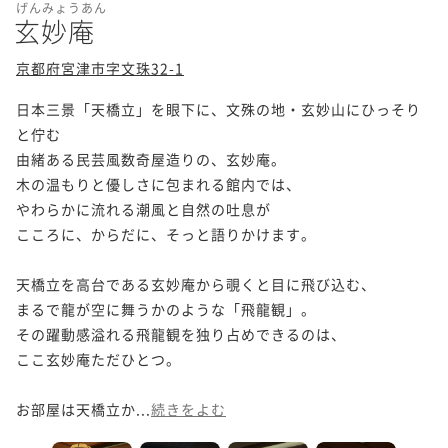
げんみょうあん
玄妙庵
京都府宮津市字文珠32-1
日本三景「天橋立」を眼下に、文殊の地・玄妙山にひっそり
と佇む

由緒ある民芸風数奇屋造りの、玄妙庵。

木の温もりと優しさに包まれる館内では、

やわらかに流れる潮風と自然の吐息が

こころに、からだに、そっと語りかけます。

天橋立を高台である玄妙庵から覗くと目に飛び込む、

まるで龍が空に舞うかのような「飛龍観」。

その躍動感溢れる飛龍観を独り占めできるのは、

ここ玄妙庵ただひとつ。

お部屋は天橋立か...
続きをよむ