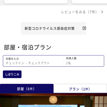
レビューをみる（7件）
新型コロナウイルス感染症対策
部屋・宿泊プラン
利用人数
日程を入力
2
名
チェックイン
−
チェックアウト
しぼりこみ
部屋
（
6
）
プラン
（
1
）
件
件