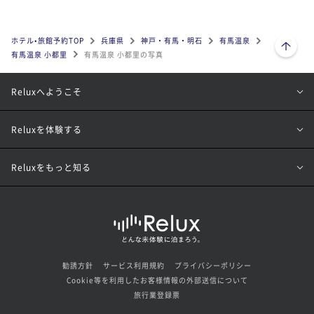
ページトップへ
ホテル•旅館予約TOP
兵庫県
神戸・有馬・明石
有馬温泉
有馬温泉 小都里
有馬温泉 小都里の写真
Reluxへようこそ
Reluxを体験する
Reluxをもっと知る
勧誘方針
サービス利用規約
プライバシーポリシー
Cookie等を利用したお客様情報の外部送信について
旅行業登録票