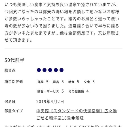
いつも美味しい食事と気持ち良い温泉で癒されていますが、
今回気になったのは露天の洗い場を占領して動かないお客様
が多数いらっしゃったことです。館内のお風呂と違って洗い
場の数が少ないので困りました。通常譲り合いで早めに譲る
方が多い中たまたまですが...他は全部満足です。又お邪魔さ
せて頂きます。
50代前半
総合点
5
5
5
5
項目別評価
部屋
風呂
朝食
夕食
5
4
接客・サービス
その他設備
2019年4月2日
宿泊日
中央館【スタンダードの快適空間】広々過
部屋タイプ
ごせる和洋室16畳◆禁煙
ありがとうございました リピートしたくなる施設に 出会えま