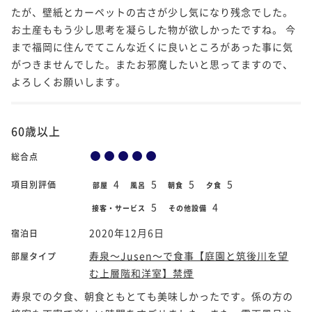
たが、壁紙とカーペットの古さが少し気になり残念でした。
お土産ももう少し思考を凝らした物が欲しかったですね。 今
まで福岡に住んでてこんな近くに良いところがあった事に気
がつきませんでした。またお邪魔したいと思ってますので、
よろしくお願いします。
60歳以上
総合点
4
5
5
5
項目別評価
部屋
風呂
朝食
夕食
5
4
接客・サービス
その他設備
2020年12月6日
宿泊日
寿泉～Jusen～で食事【庭園と筑後川を望
部屋タイプ
む上層階和洋室】禁煙
寿泉での夕食、朝食ともとても美味しかったです。係の方の