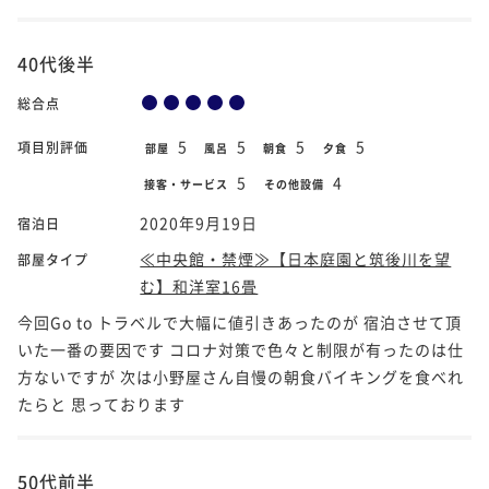
40代後半
総合点
5
5
5
5
項目別評価
部屋
風呂
朝食
夕食
5
4
接客・サービス
その他設備
2020年9月19日
宿泊日
≪中央館・禁煙≫【日本庭園と筑後川を望
部屋タイプ
む】和洋室16畳
今回Go to トラベルで大幅に値引きあったのが 宿泊させて頂
いた一番の要因です コロナ対策で色々と制限が有ったのは仕
方ないですが 次は小野屋さん自慢の朝食バイキングを食べれ
たらと 思っております
50代前半