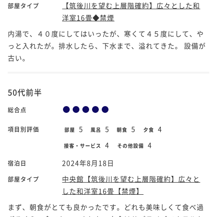
【筑後川を望む上層階確約】広々とした和
部屋タイプ
洋室16畳◆禁煙
内湯で、４０度にしてはいったが、寒くて４５度にして、や
っと入れたが。排水したら、下水まで、溢れてきた。 設備が
古い。
50代前半
総合点
5
5
5
4
項目別評価
部屋
風呂
朝食
夕食
4
4
接客・サービス
その他設備
2024年8月18日
宿泊日
中央館【筑後川を望む上層階確約】広々と
部屋タイプ
した和洋室16畳【禁煙】
まず、朝食がとても良かったです。どれも美味しくて食べ過