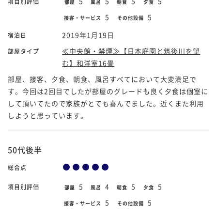
5
5
5
5
項目別評価
部屋
風呂
朝食
夕食
5
5
接客・サービス
その他設備
2019年1月19日
宿泊日
≪中央館・禁煙≫【日本庭園と筑後川を望
部屋タイプ
む】和洋室16畳
部屋、接客、夕食、朝食、風呂すべてにおいて大変満足で
す。今回は2回目でしたが部屋のグレードも良く夕食は個室に
して頂いてたので家族がとても喜んでました。近くまた利用
しようと思っています。
50代後半
総合点
5
4
5
5
項目別評価
部屋
風呂
朝食
夕食
5
5
接客・サービス
その他設備