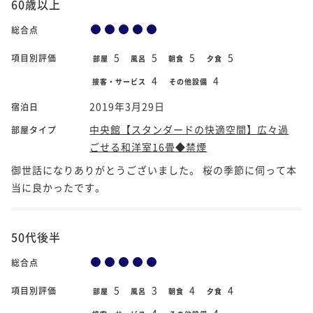
60歳以上
総合点
5
5
5
5
項目別評価
部屋
風呂
朝食
夕食
4
4
接客・サービス
その他設備
2019年3月29日
宿泊日
中央館【スタンダードの快適空間】広々過
部屋タイプ
ごせる和洋室16畳◆禁煙
御世話になりありがとうございました。 桜の季節に伺って本
当に良かったです。
50代後半
総合点
5
3
4
4
項目別評価
部屋
風呂
朝食
夕食
4
4