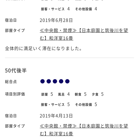
4
4
接客・サービス
その他設備
2019年6月28日
宿泊日
≪中央館・禁煙≫【日本庭園と筑後川を望
部屋タイプ
む】和洋室16畳
全体的に満足いく滞在になりました。
50代後半
総合点
5
4
5
5
項目別評価
部屋
風呂
朝食
夕食
5
5
接客・サービス
その他設備
2019年4月13日
宿泊日
≪中央館・禁煙≫【日本庭園と筑後川を望
部屋タイプ
む】和洋室16畳