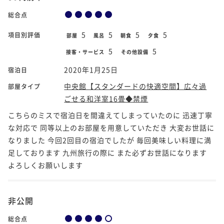
総合点
5
5
5
5
項目別評価
部屋
風呂
朝食
夕食
5
5
接客・サービス
その他設備
2020年1月25日
宿泊日
中央館【スタンダードの快適空間】広々過
部屋タイプ
ごせる和洋室16畳◆禁煙
こちらのミスで宿泊日を間違えてしまっていたのに 迅速丁寧
な対応で 同等以上のお部屋を用意していただき 大変お世話に
なりました 今回2回目の宿泊でしたが 毎回美味しい料理に満
足しております 九州旅行の際に また必ずお世話になります
よろしくお願いします
非公開
総合点