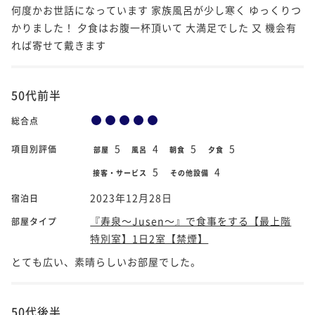
何度かお世話になっています 家族風呂が少し寒く ゆっくりつ
かりました！ 夕食はお腹一杯頂いて 大満足でした 又 機会有
れば寄せて戴きます
50代前半
総合点
5
4
5
5
項目別評価
部屋
風呂
朝食
夕食
5
4
接客・サービス
その他設備
2023年12月28日
宿泊日
『寿泉～Jusen～』で食事をする【最上階
部屋タイプ
特別室】1日2室【禁煙】
とても広い、素晴らしいお部屋でした。
50代後半