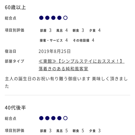
60歳以上
総合点
3
4
3
4
項目別評価
部屋
風呂
朝食
夕食
4
4
接客・サービス
その他設備
2019年8月25日
宿泊日
≪東館≫【シンプルステイにおススメ！】
部屋タイプ
落着きのある純和風客室
主人の誕生日のお祝い有り難う御座います 美味しく頂きまし
た
40代後半
総合点
3
5
5
3
項目別評価
部屋
風呂
朝食
夕食