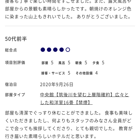
接客も丁寧で楽しい時間をすごせました。また、露天風呂や
部屋からの景観も素晴らしかったです。朝焼けのオレンジ色
に染まった山上もきれいでした。 ありがとうございました。
50代前半
総合点
5
5
5
5
項目別評価
部屋
風呂
朝食
夕食
5
4
接客・サービス
その他設備
2020年9月26日
宿泊日
中央館【筑後川を望む上層階確約】広々と
部屋タイプ
した和洋室16畳【禁煙】
部屋も清潔でぐっすり休むことができました。 食事も美味し
くいただきましたし、何よりもスタッフのみなさん全員がど
こで会っても挨拶してくださり、とても親切でした。 教育が
行き届いた素晴らしいホテルだと思います。