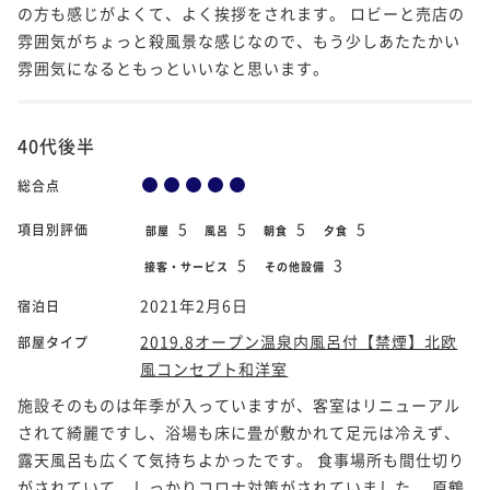
の方も感じがよくて、よく挨拶をされます。 ロビーと売店の
雰囲気がちょっと殺風景な感じなので、もう少しあたたかい
雰囲気になるともっといいなと思います。
40代後半
総合点
5
5
5
5
項目別評価
部屋
風呂
朝食
夕食
5
3
接客・サービス
その他設備
2021年2月6日
宿泊日
2019.8オープン温泉内風呂付【禁煙】北欧
部屋タイプ
風コンセプト和洋室
施設そのものは年季が入っていますが、客室はリニューアル
されて綺麗ですし、浴場も床に畳が敷かれて足元は冷えず、
露天風呂も広くて気持ちよかったです。 食事場所も間仕切り
がされていて、しっかりコロナ対策がされていました。 原鶴