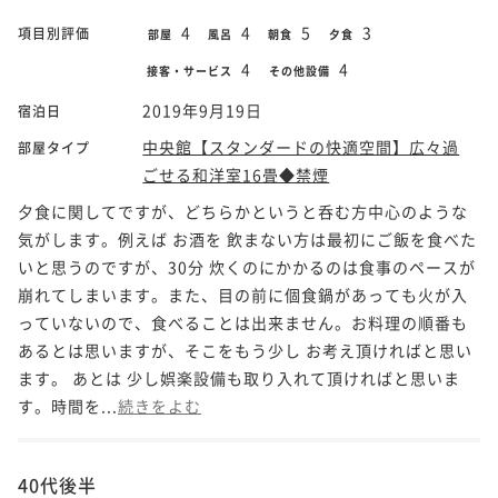
4
4
5
3
項目別評価
部屋
風呂
朝食
夕食
4
4
接客・サービス
その他設備
2019年9月19日
宿泊日
中央館【スタンダードの快適空間】広々過
部屋タイプ
ごせる和洋室16畳◆禁煙
夕食に関してですが、どちらかというと呑む方中心のような
気がします。例えば お酒を 飲まない方は最初にご飯を食べた
いと思うのですが、30分 炊くのにかかるのは食事のペースが
崩れてしまいます。また、目の前に個食鍋があっても火が入
っていないので、食べることは出来ません。お料理の順番も
あるとは思いますが、そこをもう少し お考え頂ければと思い
ます。 あとは 少し娯楽設備も取り入れて頂ければと思いま
す。時間を...
続きをよむ
40代後半