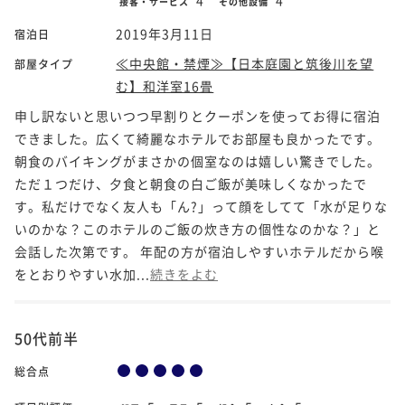
接客・サービス
その他設備
2019年3月11日
宿泊日
≪中央館・禁煙≫【日本庭園と筑後川を望
部屋タイプ
む】和洋室16畳
申し訳ないと思いつつ早割りとクーポンを使ってお得に宿泊
できました。広くて綺麗なホテルでお部屋も良かったです。
朝食のバイキングがまさかの個室なのは嬉しい驚きでした。
ただ１つだけ、夕食と朝食の白ご飯が美味しくなかったで
す。私だけでなく友人も「ん?」って顔をしてて「水が足りな
いのかな？このホテルのご飯の炊き方の個性なのかな？」と
会話した次第です。 年配の方が宿泊しやすいホテルだから喉
をとおりやすい水加...
続きをよむ
50代前半
総合点