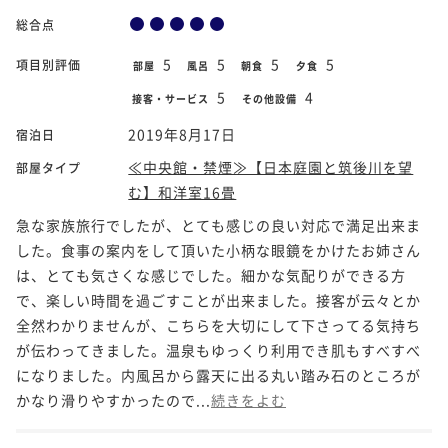
総合点
5
5
5
5
項目別評価
部屋
風呂
朝食
夕食
5
4
接客・サービス
その他設備
2019年8月17日
宿泊日
≪中央館・禁煙≫【日本庭園と筑後川を望
部屋タイプ
む】和洋室16畳
急な家族旅行でしたが、とても感じの良い対応で満足出来ま
した。食事の案内をして頂いた小柄な眼鏡をかけたお姉さん
は、とても気さくな感じでした。細かな気配りができる方
で、楽しい時間を過ごすことが出来ました。接客が云々とか
全然わかりませんが、こちらを大切にして下さってる気持ち
が伝わってきました。温泉もゆっくり利用でき肌もすべすべ
になりました。内風呂から露天に出る丸い踏み石のところが
かなり滑りやすかったので...
続きをよむ