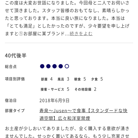
この度は大変お世話になりました。今回母と二人でお伺いさ
せて頂きました。スタッフ皆様のおもてなし、素晴らしかっ
たと思っております。本当に良い旅になりました。本当は
「とても満足」としたかったのですが、少々要望を申し上げ
ますと①お部屋に某ブランド...
続きをよむ
40代後半
総合点
4
3
5
5
項目別評価
部屋
風呂
朝食
夕食
5
2
接客・サービス
その他設備
2018年6月9日
宿泊日
寿泉～Jusen～で食事【スタンダードな快
部屋タイプ
適空間】広々和洋室禁煙
お土産が少しおいてありましたが、全く購入する意欲が湧き
ませんでした。せっかく置いてあるなら、もう少し充実させ