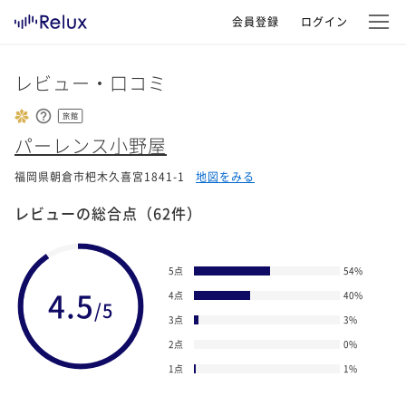
会員登録
ログイン
レビュー・口コミ
旅館
パーレンス小野屋
福岡県朝倉市杷木久喜宮1841-1
地図をみる
レビューの総合点
（62件）
5点
54
%
4.5
4点
40
%
/5
3点
3
%
2点
0
%
1点
1
%