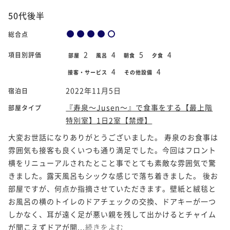
50代後半
総合点
2
4
5
4
項目別評価
部屋
風呂
朝食
夕食
4
4
接客・サービス
その他設備
2022年11月5日
宿泊日
『寿泉～Jusen～』で食事をする【最上階
部屋タイプ
特別室】1日2室【禁煙】
大変お世話になりありがとうございました。 寿泉のお食事は
雰囲気も接客も良くいつも通り満足でした。今回はフロント
横をリニューアルされたとこと事でとても素敵な雰囲気で驚
きました。露天風呂もシックな感じで落ち着きました。 後お
部屋ですが、何点か指摘させていただきます。壁紙と絨毯と
お風呂の横のトイレのドアチェックの交換、ドアキーが一つ
しかなく、耳が遠く足が悪い親を残して出かけるとチャイム
が聞こえずドアが開...
続きをよむ