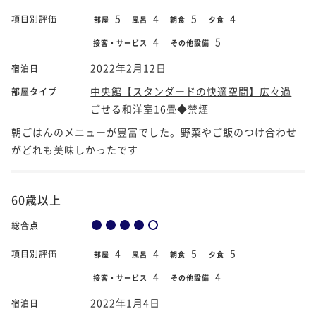
5
4
5
4
項目別評価
部屋
風呂
朝食
夕食
4
5
接客・サービス
その他設備
2022年2月12日
宿泊日
中央館【スタンダードの快適空間】広々過
部屋タイプ
ごせる和洋室16畳◆禁煙
朝ごはんのメニューが豊富でした。野菜やご飯のつけ合わせ
がどれも美味しかったです
60歳以上
総合点
4
4
5
5
項目別評価
部屋
風呂
朝食
夕食
4
4
接客・サービス
その他設備
2022年1月4日
宿泊日