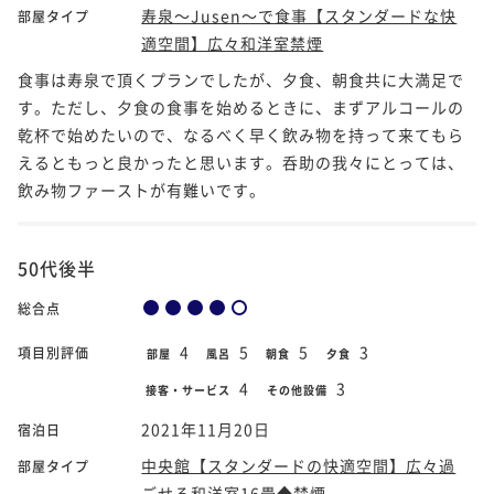
寿泉～Jusen～で食事【スタンダードな快
部屋タイプ
適空間】広々和洋室禁煙
食事は寿泉で頂くプランでしたが、夕食、朝食共に大満足で
す。ただし、夕食の食事を始めるときに、まずアルコールの
乾杯で始めたいので、なるべく早く飲み物を持って来てもら
えるともっと良かったと思います。呑助の我々にとっては、
飲み物ファーストが有難いです。
50代後半
総合点
4
5
5
3
項目別評価
部屋
風呂
朝食
夕食
4
3
接客・サービス
その他設備
2021年11月20日
宿泊日
中央館【スタンダードの快適空間】広々過
部屋タイプ
ごせる和洋室16畳◆禁煙