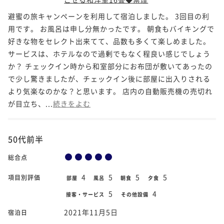
避蜜の旅キャンペーンを利用して宿泊しました。 3回目の利
用です。 お風呂は申し分無かったです。 朝食もバイキングで
好きな物をセレクト出来てて、品数も多くて楽しめました。
サービスは、ホテルなので過剰でもなく程良い感じでしょう
か？ チェックイン時から和室部分にお布団が敷いてあったの
で少し驚きましたが、チェックイン後に部屋に出入りされる
より気楽なのかな？と思います。 店内の自動販売機の売切れ
が目立ち、...
続きをよむ
50代前半
総合点
4
5
5
5
項目別評価
部屋
風呂
朝食
夕食
5
4
接客・サービス
その他設備
2021年11月5日
宿泊日