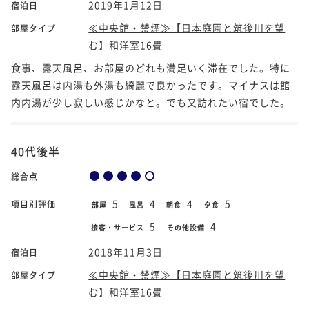
2019年1月12日
宿泊日
≪中央館・禁煙≫【日本庭園と筑後川を望
部屋タイプ
む】和洋室16畳
食事、露天風呂、お部屋のどれも満足いく滞在でした。特に
露天風呂は内湯も外湯も綺麗で良かったです。マイナスは館
内内湯が少し寂しい感じかなと。でも又訪れたい宿でした。
40代後半
総合点
5
4
4
5
項目別評価
部屋
風呂
朝食
夕食
5
4
接客・サービス
その他設備
2018年11月3日
宿泊日
≪中央館・禁煙≫【日本庭園と筑後川を望
部屋タイプ
む】和洋室16畳