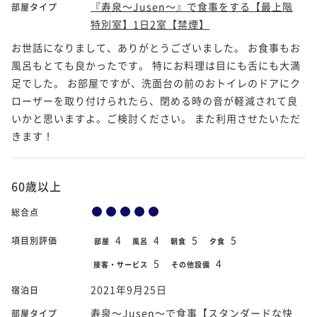
『寿泉～Jusen～』で食事をする【最上階
部屋タイプ
特別室】1日2室【禁煙】
お世話になりまして、ありがとうございました。 お食事もお
風呂もとても良かったです。 特にお料理は目にも舌にも大満
足でした。 お部屋ですが、洗面台の前のおトイレのドアにク
ローザーを取り付けられたら、閉める時の音が軽減されて良
いかと思いますよ。ご検討ください。 また利用させたいただ
きます！
60歳以上
総合点
4
4
5
5
項目別評価
部屋
風呂
朝食
夕食
5
4
接客・サービス
その他設備
2021年9月25日
宿泊日
寿泉～Jusen～で食事【スタンダードな快
部屋タイプ