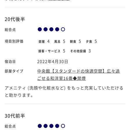
20代後半
総合点
4
5
5
5
項目別評価
部屋
風呂
朝食
夕食
5
3
接客・サービス
その他設備
2022年4月30日
宿泊日
中央館【スタンダードの快適空間】広々過
部屋タイプ
ごせる和洋室16畳◆禁煙
アメニティ (洗顔や化粧水など) をもっと充実していただける
と助かります。
30代前半
総合点