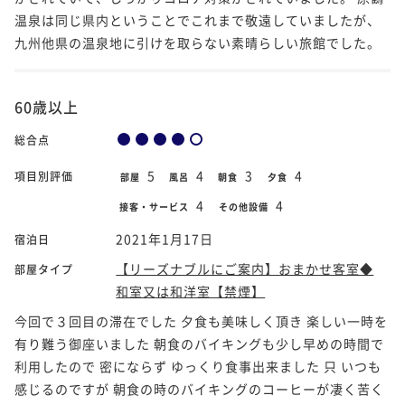
温泉は同じ県内ということでこれまで敬遠していましたが、
九州他県の温泉地に引けを取らない素晴らしい旅館でした。
60歳以上
総合点
5
4
3
4
項目別評価
部屋
風呂
朝食
夕食
4
4
接客・サービス
その他設備
2021年1月17日
宿泊日
【リーズナブルにご案内】おまかせ客室◆
部屋タイプ
和室又は和洋室【禁煙】
今回で３回目の滞在でした 夕食も美味しく頂き 楽しい一時を
有り難う御座いました 朝食のバイキングも少し早めの時間で
利用したので 密にならず ゆっくり食事出来ました 只 いつも
感じるのですが 朝食の時のバイキングのコーヒーが凄く苦く