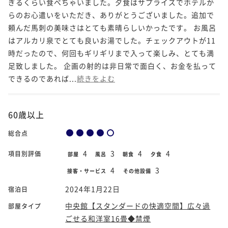
ぎるくらい食べちゃいました。夕食はサプライズでホテルか
らのお心遣いをいただき、ありがとうございました。追加で
頼んだ馬刺の美味さはとても素晴らしいかったです。 お風呂
はアルカリ泉でとても良いお湯でした。チェックアウトが11
時だったので、何回もギリギリまで入って楽しみ、とても満
足致しました。 企画の射的は非日常で面白く、お金を払って
できるのであれば...
続きをよむ
60歳以上
総合点
4
3
4
4
項目別評価
部屋
風呂
朝食
夕食
4
3
接客・サービス
その他設備
2024年1月22日
宿泊日
中央館【スタンダードの快適空間】広々過
部屋タイプ
ごせる和洋室16畳◆禁煙