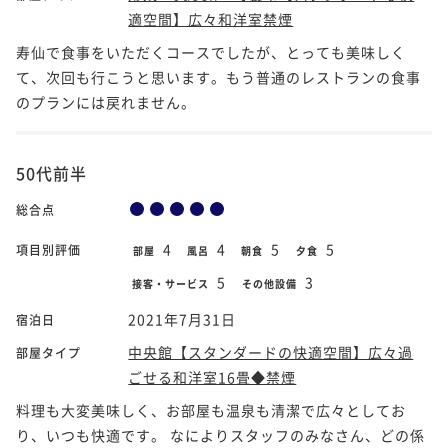
適空間】広々和洋室禁煙
寿仙で食事をいただくコースでしたが、とっても美味しく
て、次回も行こうと思います。もう普通のレストランの食事
のプランには戻れません。
50代前半
総合点
4
4
5
5
項目別評価
部屋
風呂
朝食
夕食
5
3
接客・サービス
その他設備
2021年7月31日
宿泊日
中央館【スタンダードの快適空間】広々過
部屋タイプ
ごせる和洋室16畳◆禁煙
料理も大変美味しく、お部屋も温泉も清潔で広々としてお
り、いつも快適です。 なによりスタッフのみなさん、どの係