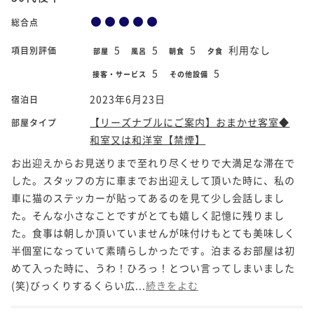
総合点
5
5
5
利用なし
項目別評価
部屋
風呂
朝食
夕食
5
5
接客・サービス
その他設備
2023年6月23日
宿泊日
【リーズナブルにご案内】おまかせ客室◆
部屋タイプ
和室又は和洋室【禁煙】
お出迎えからお見送りまで至れり尽くせりで大満足な滞在で
した。スタッフの方に車までお出迎えして頂いた時に、私の
車に猫のステッカーが貼ってあるのを見て少し会話しまし
た。そんな小さなことですがとても嬉しく記憶に残りまし
た。食事は朝しか頂いていませんが味付けもとても美味しく
半個室になっていて素晴らしかったです。泊まるお部屋は初
めて入った時に、うわ！ひろっ！とつい言ってしまいました
(笑)びっくりするくらい広...
続きをよむ