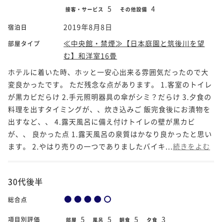
5
4
接客・サービス
その他設備
2019年8月8日
宿泊日
≪中央館・禁煙≫【日本庭園と筑後川を望
部屋タイプ
む】和洋室16畳
ホテルに着いた時、ホッと一安心出来る雰囲気だったので大
変良かったです。 ただ残念な点があります。 1.客室のトイレ
が黒カビだらけ 2.手元照明器具の傘がシミ？だらけ 3.夕食の
料理を出すタイミングが、、炊き込みご 飯完食後にお漬物を
出すなど、、 4.露天風呂に備え付けトイレの壁が黒カビ
が、、 良かった点 1.露天風呂の泉質はかなり良かったと思い
ます。 2.やはり売りの一つでありましたバイキ...
続きをよむ
30代後半
総合点
5
5
5
3
項目別評価
部屋
風呂
朝食
夕食