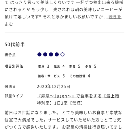
て はっきり言って美味しくないです 一杯ずつ抽出出来る機械
にされるとか もう少し工夫されれば朝の美味しいコーヒーが
頂けて嬉しいです‼️ それと厚かましいお願いですが ...
続きを
よむ
50代前半
総合点
3
4
5
5
項目別評価
部屋
風呂
朝食
夕食
5
4
接客・サービス
その他設備
2020年12月25日
宿泊日
『寿泉～Jusen～』で食事をする【最上階
部屋タイプ
特別室】1日2室【禁煙】
前日はお世話になりました。 とても美味しいお食事と素敵な
個室で大満足でした。サービスしていただいた方もとても気
がつく方で感謝いたします。 お部屋の清掃は行き届いてまし