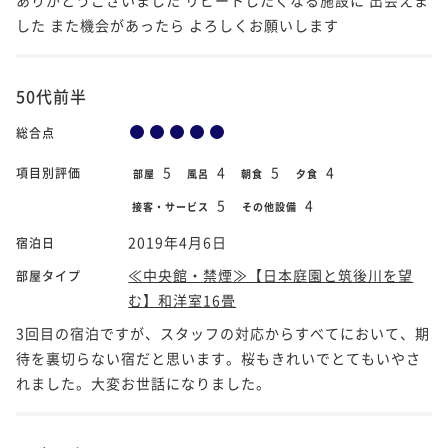
した また機会があったら よろしくお願いします
50代前半
総合点
5
4
5
4
項目別評価
部屋
風呂
朝食
夕食
5
4
接客・サービス
その他設備
2019年4月6日
宿泊日
≪中央館・禁煙≫【日本庭園と筑後川を望
部屋タイプ
む】和洋室16畳
3回目の宿泊ですが、スタッフの対応からすべてにおいて、期
待を裏切らない宿だと思います。桜もきれいでとてもいやさ
れました。大変お世話になりました。