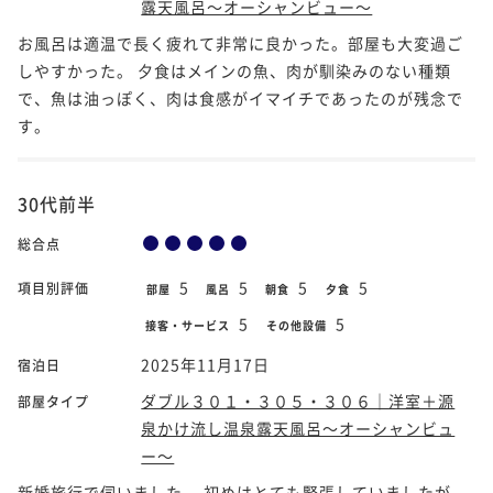
露天風呂～オーシャンビュー～
お風呂は適温で長く疲れて非常に良かった。部屋も大変過ご
しやすかった。 夕食はメインの魚、肉が馴染みのない種類
で、魚は油っぽく、肉は食感がイマイチであったのが残念で
す。
30代前半
総合点
5
5
5
5
項目別評価
部屋
風呂
朝食
夕食
5
5
接客・サービス
その他設備
2025年11月17日
宿泊日
ダブル３０１・３０５・３０６｜洋室＋源
部屋タイプ
泉かけ流し温泉露天風呂～オーシャンビュ
ー～
新婚旅行で伺いました。 初めはとても緊張していましたが、