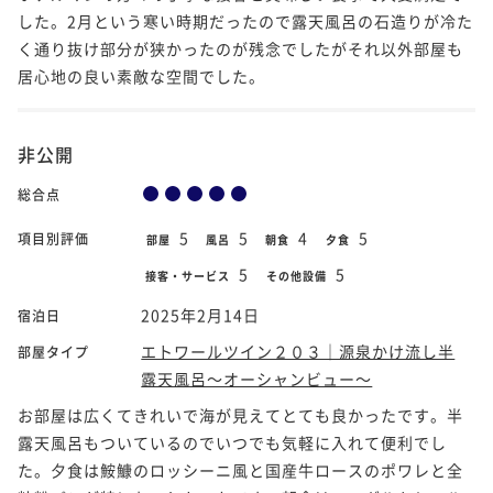
した。2月という寒い時期だったので露天風呂の石造りが冷た
く通り抜け部分が狭かったのが残念でしたがそれ以外部屋も
居心地の良い素敵な空間でした。
非公開
総合点
5
5
4
5
項目別評価
部屋
風呂
朝食
夕食
5
5
接客・サービス
その他設備
2025年2月14日
宿泊日
エトワールツイン２０３｜源泉かけ流し半
部屋タイプ
露天風呂～オーシャンビュー～
お部屋は広くてきれいで海が見えてとても良かったです。半
露天風呂もついているのでいつでも気軽に入れて便利でし
た。夕食は鮟鱇のロッシーニ風と国産牛ロースのポワレと全