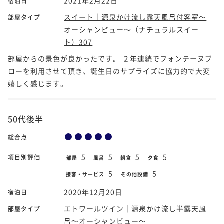
2021年2月22日
宿泊日
スイート｜源泉かけ流し露天風呂付客室～
部屋タイプ
オーシャンビュー～（ナチュラルスイー
ト）307
部屋からの景色が良かったです。 ２年連続でフォンテーヌブ
ローを利用させて頂き、誕生日のサプライズに協力的で大変
嬉しく感じます。
50代後半
総合点
5
5
5
5
項目別評価
部屋
風呂
朝食
夕食
5
5
接客・サービス
その他設備
2020年12月20日
宿泊日
エトワールツイン｜源泉かけ流し半露天風
部屋タイプ
呂～オーシャンビュー～