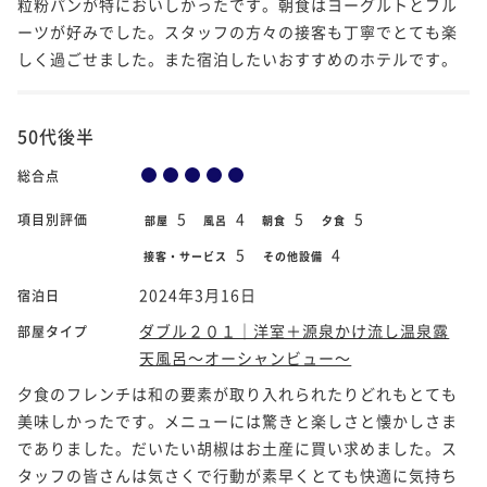
粒粉パンが特においしかったです。朝食はヨーグルトとフル
ーツが好みでした。スタッフの方々の接客も丁寧でとても楽
しく過ごせました。また宿泊したいおすすめのホテルです。
50代後半
総合点
5
4
5
5
項目別評価
部屋
風呂
朝食
夕食
5
4
接客・サービス
その他設備
2024年3月16日
宿泊日
ダブル２０１｜洋室＋源泉かけ流し温泉露
部屋タイプ
天風呂～オーシャンビュー～
夕食のフレンチは和の要素が取り入れられたりどれもとても
美味しかったです。メニューには驚きと楽しさと懐かしさま
でありました。だいたい胡椒はお土産に買い求めました。ス
タッフの皆さんは気さくで行動が素早くとても快適に気持ち