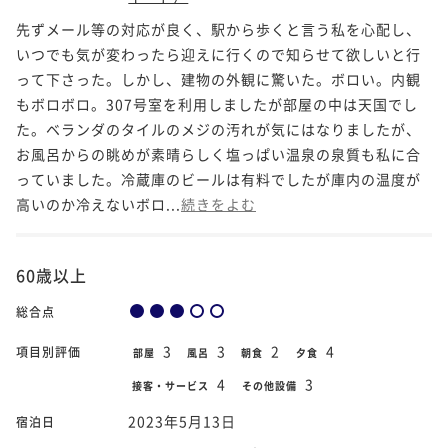
先ずメール等の対応が良く、駅から歩くと言う私を心配し、
いつでも気が変わったら迎えに行くので知らせて欲しいと行
って下さった。しかし、建物の外観に驚いた。ボロい。内観
もボロボロ。307号室を利用しましたが部屋の中は天国でし
た。ベランダのタイルのメジの汚れが気にはなりましたが、
お風呂からの眺めが素晴らしく塩っぱい温泉の泉質も私に合
っていました。冷蔵庫のビールは有料でしたが庫内の温度が
高いのか冷えないボロ...
続きをよむ
60歳以上
総合点
3
3
2
4
項目別評価
部屋
風呂
朝食
夕食
4
3
接客・サービス
その他設備
2023年5月13日
宿泊日