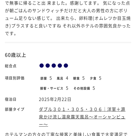
で無事に帰ること出 来ました。感謝してます。 気になった点
が朝ごはんのサンドウィッチだけだと大人の男性の方にボリ
ューム足りない感じて。 出来たら、卵料理(オムレツか目玉焼
き)プラスすると良いですね それ以外ホテルの雰囲気良かった
です。
60歳以上
総合点
5
4
5
5
項目別評価
部屋
風呂
朝食
夕食
5
5
接客・サービス
その他設備
2025年2月22日
宿泊日
ダブル３０１・３０５・３０６｜洋室＋源
部屋タイプ
泉かけ流し温泉露天風呂～オーシャンビュ
ー～
ホテルマンの方々の丁寧な接客と美味しい食事で大変満足で