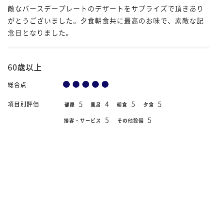
敵なバースデープレートのデザートをサプライズで頂きあり
がとうございました。夕食朝食共に最高のお味で、素敵な記
念日となりました。
60歳以上
総合点
5
4
5
5
項目別評価
部屋
風呂
朝食
夕食
5
5
接客・サービス
その他設備
2020年7月23日
宿泊日
スイート｜源泉かけ流し露天風呂付客室～
部屋タイプ
オーシャンビュー～（ナチュラルスイー
ト）307
コロナ禍に対する対策非常に良くされていて、感心いたしま
した。 また特に夕食は、非常に美味しく感動いたしました。