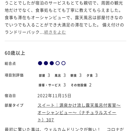
うことでしたが宿泊のサービスもとても親切で、周囲の観光
地だけでなく、食事処もとても丁寧に教えてもらえました。
食事も滞在もオーシャンビューで、露天風呂は部屋付きなの
でいつでも入ることができ大満足の滞在でした。 備え付けの
ランドリーバック...
続きをよむ
60歳以上
総合点
3
3
3
3
項目別評価
部屋
風呂
朝食
夕食
3
2
接客・サービス
その他設備
2022年11月15日
宿泊日
スイート｜源泉かけ流し露天風呂付客室～
部屋タイプ
オーシャンビュー～（ナチュラルスイー
ト）307
最初に驚いた事は、ウェルカムドリンクが無い！ コロナだ