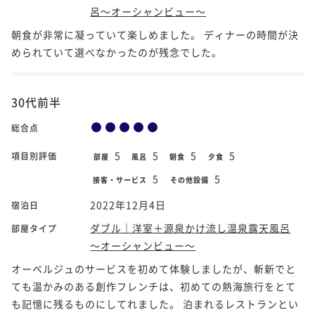
呂～オーシャンビュー～
朝食が非常に凝っていて楽しめました。 ディナーの時間が決
められていて選べなかったのが残念でした。
30代前半
総合点
5
5
5
5
項目別評価
部屋
風呂
朝食
夕食
5
5
接客・サービス
その他設備
2022年12月4日
宿泊日
ダブル｜洋室＋源泉かけ流し温泉露天風呂
部屋タイプ
～オーシャンビュー～
オーベルジュのサービスを初めて体験しましたが、斬新でと
ても温かみのある創作フレンチは、初めての熱海旅行をとて
も記憶に残るものにしてれました。 泊まれるレストランとい