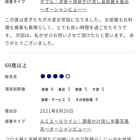
ダブル｜洋室＋源泉かけ流し温泉露天風呂
部屋タイプ
～オーシャンビュー～
この度は息子たちが大変お世話になりました。 お部屋もお料
理も接客も素晴らしく、とても良い時間を過ごせたそうで
す。 次回は、私がぜひお伺いさせて頂けたらと思います。 あ
りがとうございました。
60歳以上
総合点
4
5
5
5
項目別評価
部屋
風呂
朝食
夕食
5
4
接客・サービス
その他設備
2021年8月20日
宿泊日
ルミエールツイン｜源泉かけ流し半露天風
部屋タイプ
呂～オーシャンビュー～
コロナ禍と天候不順などが続いたので気晴らしに一泊お世話