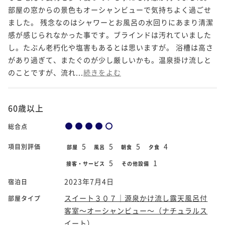
部屋の窓からの景色もオーシャンビューで気持ちよく過ごせ
ました。 残念なのはシャワーとお風呂の水回りにあまり清潔
感が感じられなかった事です。ブラインドは汚れていました
し。たぶん老朽化や塩害もあるとは思いますが。 浴槽は高さ
があり過ぎて、またぐのが少し厳しいかも。温泉掛け流しと
のことですが、流れ...
続きをよむ
60歳以上
総合点
5
5
5
4
項目別評価
部屋
風呂
朝食
夕食
5
1
接客・サービス
その他設備
2023年7月4日
宿泊日
スイート３０７｜源泉かけ流し露天風呂付
部屋タイプ
客室～オーシャンビュー～（ナチュラルス
イート）