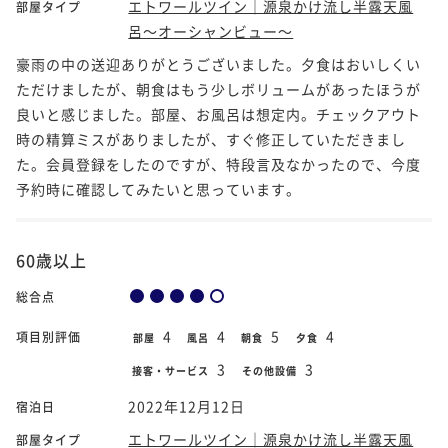
エトワールツイン｜源泉かけ流し半露天風
部屋タイプ
呂～オーシャンビュー～
豪雨の中の送迎ありがとうございました。夕食はおいしくい
ただけましたが、朝食はもう少しボリュームがあったほうが
良いと感じました。部屋、お風呂は想定内。チェックアウト
時の精算ミスがありましたが、すぐ修正していただきまし
た。会員登録をしたのですが、特段言及なかったので、今度
予約時に確認してみたいと思っています。
60歳以上
総合点
4
4
5
4
項目別評価
部屋
風呂
朝食
夕食
3
3
接客・サービス
その他設備
2022年12月12日
宿泊日
エトワールツイン｜源泉かけ流し半露天風
部屋タイプ