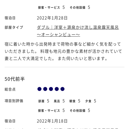
5
5
接客・サービス
その他設備
2022年1月28日
宿泊日
ダブル｜洋室＋源泉かけ流し温泉露天風呂
部屋タイプ
～オーシャンビュー～
宿に着いた時から出発時まで荷物の事など細かく気を配って
いただきました。 料理も地元の豊かな素材が活かされていて
妻と二人で大満足でした。 また伺いたいと思います。
50代前半
総合点
5
5
5
5
項目別評価
部屋
風呂
朝食
夕食
5
5
接客・サービス
その他設備
2022年1月18日
宿泊日