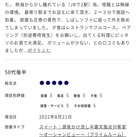
た。 熱海から少し離れている（JRで2駅）為、喧騒とは無縁
の環境。 最寄り駅までお迎えに来て頂き、２〜３分で施設へ
到着。 部屋も圧巻の景色で、しばしソファに座って外を眺め
てしまっていました。 夕食はレストランでフルコース。 ペア
リング（別途費用発生）をお願いし、出てくる料理にピッタ
リのお酒で大満足。 ボリュームが少ない、との口コミもあり
ましたが...
続きをよむ
50代後半
総合点
5
5
5
5
項目別評価
部屋
風呂
朝食
夕食
5
5
接客・サービス
その他設備
2022年8月21日
宿泊日
スイート｜源泉かけ流し半露天風呂付客室
部屋タイプ
～オーシャンビュー～（プライムルーム）