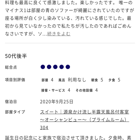
料理も最高に良くて感激しました。楽しかったです。 唯一の
マイナス1は部屋の青のソファーが綺麗にされていたのですが
座る場所が白く少し染みている、汚れている感じでした。最
初から見ていなかったので私たちが汚したのであればごめん
なさいですが、ソ...
続きをよむ
50代後半
総合点
4
利用なし
5
5
項目別評価
部屋
風呂
朝食
夕食
4
4
接客・サービス
その他設備
2020年9月25日
宿泊日
スイート｜源泉かけ流し半露天風呂付客室
部屋タイプ
～オーシャンビュー～（プライムルーム）
304
誕生日の記念にと家族で宿泊させて頂きました。夕食時、素