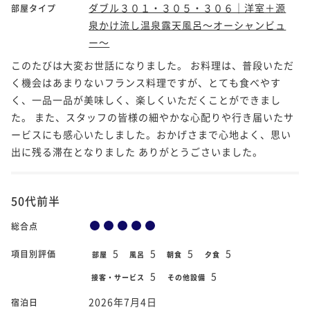
ダブル３０１・３０５・３０６｜洋室＋源
部屋タイプ
泉かけ流し温泉露天風呂～オーシャンビュ
ー～
このたびは大変お世話になりました。 お料理は、普段いただ
く機会はあまりないフランス料理ですが、とても食べやす
く、一品一品が美味しく、楽しくいただくことができまし
た。 また、スタッフの皆様の細やかな心配りや行き届いたサ
ービスにも感心いたしました。おかげさまで心地よく、思い
出に残る滞在となりました ありがとうごさいました。
50代前半
総合点
5
5
5
5
項目別評価
部屋
風呂
朝食
夕食
5
5
接客・サービス
その他設備
2026年7月4日
宿泊日