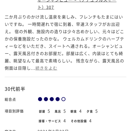
ト）307
二か月ぶりのかけ流し温泉を楽しみ、フレンチもたまにはい
いですね。 一時間遅れで宿に到着、早速スタッフがお出迎
え。 宿の外観、施設内の造りは少々古めかしい、元々はどこ
かの保養施設だったのかな。 ウェルカムドリンクのハーブテ
ィーなどをいただき、スイートへ通される。オーシャンビュ
ー、露天風呂付きのお部屋だ。部屋は広く、内装はとても綺
麗、眺望なんて最高で素晴らしい。 残念ながら、露天風呂の
側面は目隠し...
続きをよむ
30代前半
総合点
5
5
4
5
項目別評価
部屋
風呂
朝食
夕食
4
4
接客・サービス
その他設備