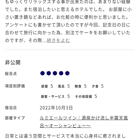
もゆっくりリラックスする事が出来たのは、あまりない経験
でした。また宿泊したいと思えるホテルでした。 お部屋に小
さい置き鏡などあれば、お化粧の時に便利かと思いました。
アンケートにも書かせて頂いたのですが今回、記念日の日に
合わせて旅行に向かった為、別注でケーキをお願いしていた
のですが、その際...
続きをよむ
非公開
総合点
5
5
5
5
項目別評価
部屋
風呂
朝食
夕食
5
5
接客・サービス
その他設備
2022年10月3日
宿泊日
ルミエールツイン｜源泉かけ流し半露天風
部屋タイプ
呂～オーシャンビュー～
日常とは違う空間とサービスで本当に心身共に癒されまし