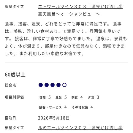
エトワールツイン３０３｜源泉かけ流し半
部屋タイプ
露天風呂～オーシャンビュー～
食事、接客、温泉、どれをとっても非常に満足です。 食事
は、美味、珍しい食材あり、で満足です。雰囲気も良いで
す。 接客は、非常に丁寧で好感もてました。 温泉は、泉質も
よく、体が温まり、部屋付きなので気兼ねなく、満喫できま
した。 また利用したい素敵なお宿です。
60歳以上
総合点
5
5
4
3
項目別評価
部屋
風呂
朝食
夕食
4
4
接客・サービス
その他設備
2026年5月18日
宿泊日
ルミエールツイン２０２｜源泉かけ流し半
部屋タイプ