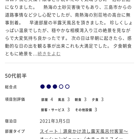
になりました。 熱海の土砂災害後でもあり、三島市からの
道路事情など少し心配でしたが、南熱海の別荘地の高台に無
事到着。 早速部屋の半露天風呂を頂きました。 珍しくしょ
っぱい温泉でしたが、穏やかな相模湾入り江の絶景を見なが
らで大変気持ち良かったです。 次の日は早朝に起きたら、感
動的な日の出を観る事が出来これも大満足でした。 夕食朝食
ともに絶景を...
続きをよむ
50代前半
総合点
4
3
3
3
項目別評価
部屋
風呂
朝食
夕食
3
3
接客・サービス
その他設備
2021年3月5日
宿泊日
スイート｜源泉かけ流し露天風呂付客室～
部屋タイプ
オーシャンビュー～（ナチュラルスイー