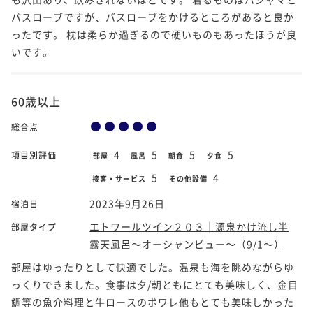
バスローブですが、バスローブをかけるところがあると良か
ったです。 枕は柔らか過ぎるので硬いものもあったほうが良
いです。
60歳以上
総合点
4
5
5
5
項目別評価
部屋
風呂
朝食
夕食
5
4
接客・サービス
その他設備
2023年9月26日
宿泊日
エトワールツイン２０３｜源泉かけ流し半
部屋タイプ
露天風呂～オーシャンビュー～（9/1～）
部屋はゆったりとして快適でした。温泉も海を眺めながらゆ
っくりできました。食事は夕/朝ともにとても美味しく、金目
鯛等の魚介料理と牛ロースのポワレ他もとても美味しかった