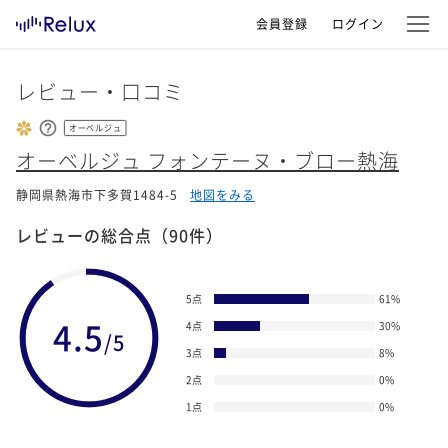
会員登録
ログイン
レビュー・口コミ
オーベルジュ
オーベルジュ フォンテーヌ・ブロー熱海
静岡県熱海市下多賀1484-5
地図をみる
レビューの総合点
（90件）
5点
61
%
4.5
4点
30
%
/5
3点
8
%
2点
0
%
1点
0
%