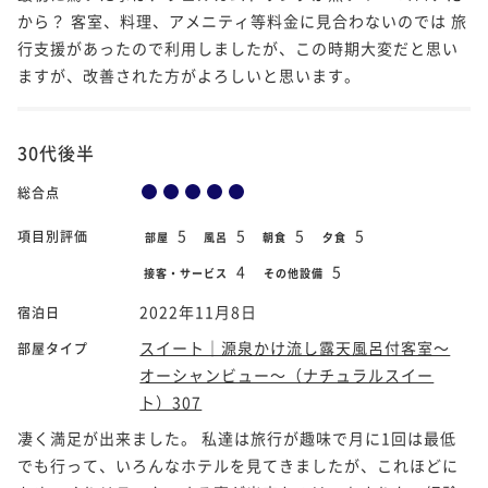
から？ 客室、料理、アメニティ等料金に見合わないのでは 旅
行支援があったので利用しましたが、この時期大変だと思い
ますが、改善された方がよろしいと思います。
30代後半
総合点
5
5
5
5
項目別評価
部屋
風呂
朝食
夕食
4
5
接客・サービス
その他設備
2022年11月8日
宿泊日
スイート｜源泉かけ流し露天風呂付客室～
部屋タイプ
オーシャンビュー～（ナチュラルスイー
ト）307
凄く満足が出来ました。 私達は旅行が趣味で月に1回は最低
でも行って、いろんなホテルを見てきましたが、これほどに