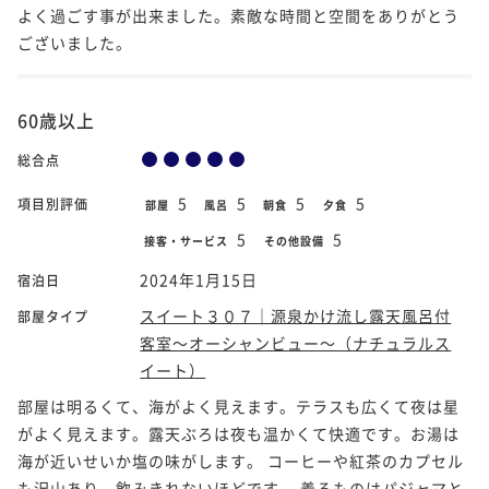
よく過ごす事が出来ました。素敵な時間と空間をありがとう
ございました。
60歳以上
総合点
5
5
5
5
項目別評価
部屋
風呂
朝食
夕食
5
5
接客・サービス
その他設備
2024年1月15日
宿泊日
スイート３０７｜源泉かけ流し露天風呂付
部屋タイプ
客室～オーシャンビュー～（ナチュラルス
イート）
部屋は明るくて、海がよく見えます。テラスも広くて夜は星
がよく見えます。露天ぶろは夜も温かくて快適です。お湯は
海が近いせいか塩の味がします。 コーヒーや紅茶のカプセル
も沢山あり、飲みきれないほどです。 着るものはパジャマと