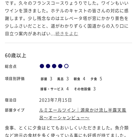
です。久々のフランスコースりょうりでした。ワインもいい
ワインを頂きました。ホテルのキャストの皆さんの対応に感
謝します。少し残念なのはエレベータ塔が窓にかかり景色を
少しふさいだことと、道がわかりずらく国道からの入り口に
目立つ案内があればい...
続きをよむ
60歳以上
総合点
3
3
4
5
項目別評価
部屋
風呂
朝食
夕食
4
3
接客・サービス
その他設備
2023年7月15日
宿泊日
ルミエールツイン｜源泉かけ流し半露天風
部屋タイプ
呂～オーシャンビュー～
食事、とくに夕食はとてもおいしくいただきました。魚介類
など地元の食材を多く使っている事にも好感が持てました。