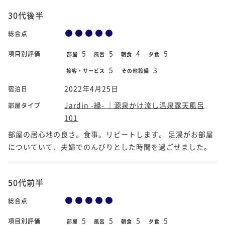
30代後半
総合点
5
5
4
5
項目別評価
部屋
風呂
朝食
夕食
5
3
接客・サービス
その他設備
2022年4月25日
宿泊日
Jardin -縁- ｜源泉かけ流し温泉露天風呂
部屋タイプ
101
部屋の居心地の良さ。食事。リピートします。 足湯がお部屋
についていて、夫婦でのんびりとした時間を過ごせました。
50代前半
総合点
5
5
5
5
項目別評価
部屋
風呂
朝食
夕食