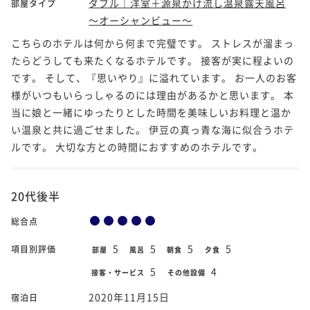
ダブル｜洋室＋源泉かけ流し温泉露天風呂
部屋タイプ
～オーシャンビュー～
こちらのホテルは何から何まで完璧です。 ストレスが溜まっ
たらどうしても来たくなるホテルです。 接客が実に程よいの
です。 そして、『思いやり』に溢れています。 お一人のお客
様がいつもいらっしゃるのには理由があるかと思います。 本
当に娘と一緒にゆったりとした時間を美味しいお料理と温か
い温泉と共に過ごせました。 伊豆の真っ青な海に似合うホテ
ルです。 大切な方との時間におすすめのホテルです。
20代後半
総合点
5
5
5
5
項目別評価
部屋
風呂
朝食
夕食
5
4
接客・サービス
その他設備
2020年11月15日
宿泊日