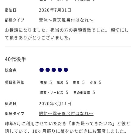
2020年7月31日
宿泊日
膏沐～露天風呂付はなれ～
部屋タイプ
お世話になりました。担当の方の笑顔素敵でした。 親切にし
て頂きありがとうございました。
40代後半
総合点
5
5
5
5
項目別評価
部屋
風呂
朝食
夕食
5
5
接客・サービス
その他設備
2020年3月11日
宿泊日
銀箭～露天風呂付はなれ～
部屋タイプ
昨年5月に利用させていただき「また帰ってきたいね」と彼と
話していて、10ヶ月振りに蟹をいただきにお邪魔しました。