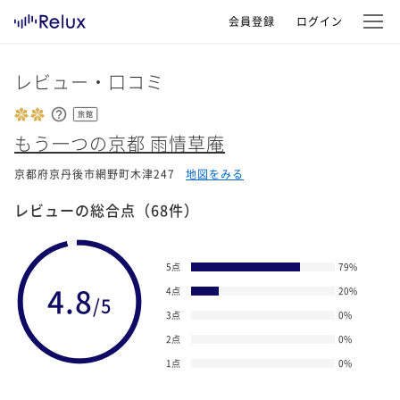
会員登録
ログイン
レビュー・口コミ
旅館
もう一つの京都 雨情草庵
京都府京丹後市網野町木津247
地図をみる
レビューの総合点
（68件）
5点
79
%
4.8
4点
20
%
/5
3点
0
%
2点
0
%
1点
0
%