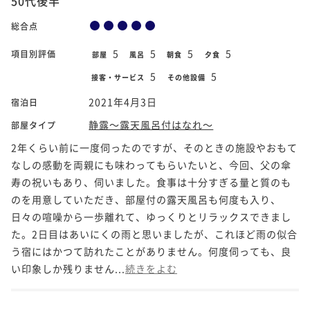
50代後半
総合点
5
5
5
5
項目別評価
部屋
風呂
朝食
夕食
5
5
接客・サービス
その他設備
2021年4月3日
宿泊日
静露～露天風呂付はなれ～
部屋タイプ
2年くらい前に一度伺ったのですが、そのときの施設やおもて
なしの感動を両親にも味わってもらいたいと、今回、父の傘
寿の祝いもあり、伺いました。食事は十分すぎる量と質のも
のを用意していただき、部屋付の露天風呂も何度も入り、
日々の喧噪から一歩離れて、ゆっくりとリラックスできまし
た。2日目はあいにくの雨と思いましたが、これほど雨の似合
う宿にはかつて訪れたことがありません。何度伺っても、良
い印象しか残りません...
続きをよむ