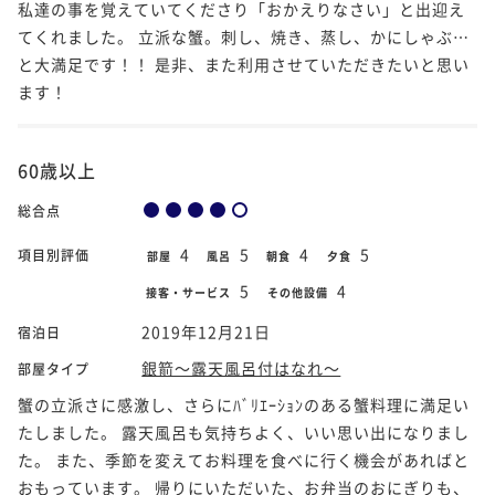
私達の事を覚えていてくださり「おかえりなさい」と出迎え
てくれました。 立派な蟹。刺し、焼き、蒸し、かにしゃぶ…
と大満足です！！ 是非、また利用させていただきたいと思い
ます！
60歳以上
総合点
4
5
4
5
項目別評価
部屋
風呂
朝食
夕食
5
4
接客・サービス
その他設備
2019年12月21日
宿泊日
銀箭～露天風呂付はなれ～
部屋タイプ
蟹の立派さに感激し、さらにﾊﾞﾘｴｰｼｮﾝのある蟹料理に満足い
たしました。 露天風呂も気持ちよく、いい思い出になりまし
た。 また、季節を変えてお料理を食べに行く機会があればと
おもっています。 帰りにいただいた、お弁当のおにぎりも、