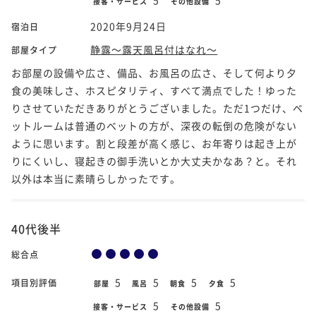
接客・サービス
その他設備
2020年9月24日
宿泊日
静露～露天風呂付はなれ～
部屋タイプ
お部屋の設備や広さ、備品、お風呂の広さ、そして何より夕
食の美味しさ、ホスピタリティ、すべて満点でした！ゆった
りさせていただきありがとうございました。ただ1つだけ、ベ
ットルームは普通のベットの方が、深夜の転倒の危険がない
ように思います。割と段差が高く感じ、お年寄りは起き上が
りにくいし、寝起きの御手洗いとか大丈夫かなあ？と。それ
以外は本当に素晴らしかったです。
40代後半
総合点
5
5
5
5
項目別評価
部屋
風呂
朝食
夕食
5
5
接客・サービス
その他設備