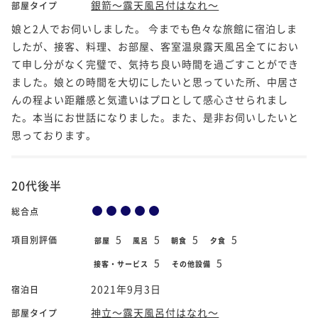
銀箭～露天風呂付はなれ～
部屋タイプ
娘と2人でお伺いしました。 今までも色々な旅館に宿泊しま
したが、接客、料理、お部屋、客室温泉露天風呂全てにおい
て申し分がなく完璧で、気持ち良い時間を過ごすことができ
ました。娘との時間を大切にしたいと思っていた所、中居さ
んの程よい距離感と気遣いはプロとして感心させられまし
た。本当にお世話になりました。また、是非お伺いしたいと
思っております。
20代後半
総合点
5
5
5
5
項目別評価
部屋
風呂
朝食
夕食
5
5
接客・サービス
その他設備
2021年9月3日
宿泊日
神立～露天風呂付はなれ～
部屋タイプ