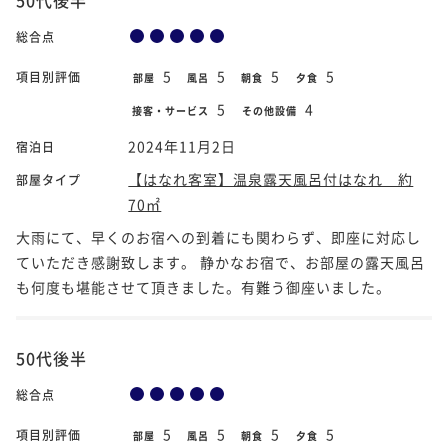
総合点
5
5
5
5
項目別評価
部屋
風呂
朝食
夕食
5
4
接客・サービス
その他設備
2024年11月2日
宿泊日
【はなれ客室】温泉露天風呂付はなれ 約
部屋タイプ
70㎡
大雨にて、早くのお宿への到着にも関わらず、即座に対応し
ていただき感謝致します。 静かなお宿で、お部屋の露天風呂
も何度も堪能させて頂きました。有難う御座いました。
50代後半
総合点
5
5
5
5
項目別評価
部屋
風呂
朝食
夕食