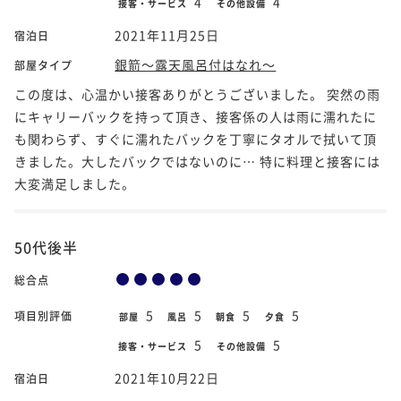
4
4
接客・サービス
その他設備
2021年11月25日
宿泊日
銀箭～露天風呂付はなれ～
部屋タイプ
この度は、心温かい接客ありがとうございました。 突然の雨
にキャリーバックを持って頂き、接客係の人は雨に濡れたに
も関わらず、すぐに濡れたバックを丁寧にタオルで拭いて頂
きました。大したバックではないのに… 特に料理と接客には
大変満足しました。
50代後半
総合点
5
5
5
5
項目別評価
部屋
風呂
朝食
夕食
5
5
接客・サービス
その他設備
2021年10月22日
宿泊日