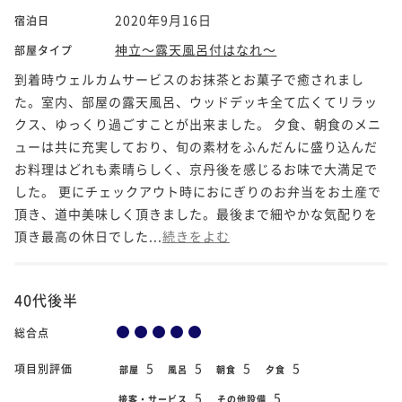
2020年9月16日
宿泊日
神立～露天風呂付はなれ～
部屋タイプ
到着時ウェルカムサービスのお抹茶とお菓子で癒されまし
た。室内、部屋の露天風呂、ウッドデッキ全て広くてリラッ
クス、ゆっくり過ごすことが出来ました。 夕食、朝食のメニ
ューは共に充実しており、旬の素材をふんだんに盛り込んだ
お料理はどれも素晴らしく、京丹後を感じるお味で大満足で
した。 更にチェックアウト時におにぎりのお弁当をお土産で
頂き、道中美味しく頂きました。最後まで細やかな気配りを
頂き最高の休日でした...
続きをよむ
40代後半
総合点
5
5
5
5
項目別評価
部屋
風呂
朝食
夕食
5
5
接客・サービス
その他設備