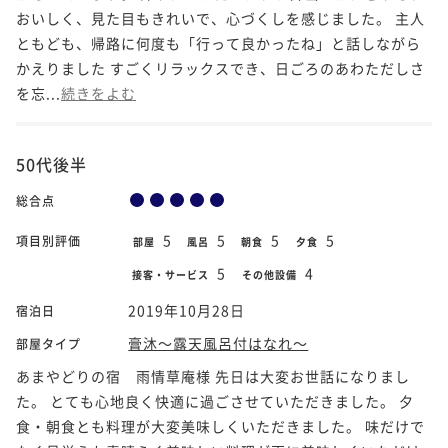
おいしく、見た目もきれいで、心づくしを感じました。 主人
ともども、帰路に何度も「行って良かったね」と話しながら
かえりました すごくリラックスでき、日ごろのあわただしさ
を忘...
続きをよむ
50代後半
総合点
5
5
5
5
項目別評価
部屋
風呂
朝食
夕食
5
4
接客・サービス
その他設備
2019年10月28日
宿泊日
膏沐～露天風呂付はなれ～
部屋タイプ
あまやどりの宿 雨情草庵様 先日は大変お世話になりまし
た。 とても心地良く快適に過ごさせていただきました。 夕
食・朝食とも料理が大変美味しくいただきました。 味だけで