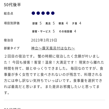
50代後半
総合点
5
5
4
4
項目別評価
部屋
風呂
朝食
夕食
5
4
接客・サービス
その他設備
2023年3月19日
宿泊日
神立～露天風呂付はなれ～
部屋タイプ
２回目の宿泊です。 蟹の時期に宿泊したく念願が叶いまし
た！ 今回も接客！客室！温泉！大満足です！ 現実から離れた
時間を持て、娘とゆっくりできました。 毎回なのですが、食
事量が多く女性ですと食べきれないのが残念で、料理される
方には申し訳ない気持ちでいっぱいです。食事量を選択でき
れば最高だと思います。 また是非お邪魔したいと思ってま
す。