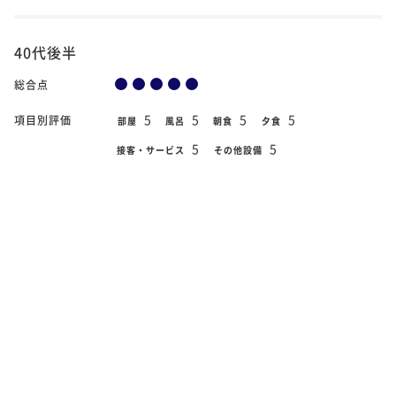
40代後半
総合点
5
5
5
5
項目別評価
部屋
風呂
朝食
夕食
5
5
接客・サービス
その他設備
2019年8月2日
宿泊日
銀箭～露天風呂付はなれ～
部屋タイプ
何一つ不自由なくすごさせていただきました。 自分たちへの
ご褒美にと「ゆっくり贅沢する」旅の目的どおりの三日間で
した。 あえて言えば、料理が多くてもったいなかったです
ね。シニアや女性向けに少し少なめのプランがあれば嬉しい
です。 たえず明るく接...
続きをよむ
60歳以上