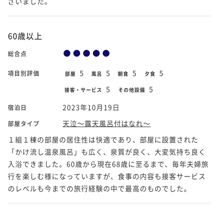
ざいました。
60歳以上
総合点
5
5
5
5
項目別評価
部屋
風呂
朝食
夕食
5
5
接客・サービス
その他設備
2023年10月19日
宿泊日
天泣～露天風呂付はなれ～
部屋タイプ
１組１棟の部屋の居住性は快適であり、部屋に設置された
「かけ流し温泉風呂」も広く、泉質が良く、大変気持ち良く
入浴できました。60歳から現在68歳に至るまで、毎年夫婦旅
行を楽しむ様になっていますが、食事の内容も接客サービス
のレベルも今までの旅行経験の中で最高のものでした。