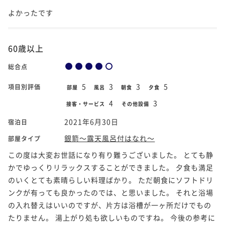
よかったです
60歳以上
総合点
5
3
3
5
項目別評価
部屋
風呂
朝食
夕食
4
3
接客・サービス
その他設備
2021年6月30日
宿泊日
銀箭～露天風呂付はなれ～
部屋タイプ
この度は大変お世話になり有り難うございました。 とても静
かでゆっくりリラックスすることができました。 夕食も満足
のいくとても素晴らしい料理ばかり。 ただ朝食にソフトドリ
ンクが有っても良かったのでは、と思いました。 それと浴場
の入れ替えはいいのですが、片方は浴槽が一ヶ所だけでもの
たりません。 湯上がり処も欲しいものですね。 今後の参考に