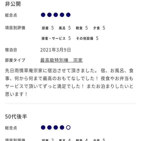
非公開
総合点
5
5
5
5
項目別評価
部屋
風呂
朝食
夕食
5
5
接客・サービス
その他設備
2021年3月9日
宿泊日
最高級特別棟 宗家
部屋タイプ
先日雨情草庵宗家に宿泊させて頂きました。 宿、お風呂、食
事、何から何まで最高のおもてなしでした！ 夜食やお弁当も
サービスで頂いてずっと満足でした！ またお泊まりしたいと
思います！
50代後半
総合点
2
4
4
5
項目別評価
部屋
風呂
朝食
夕食