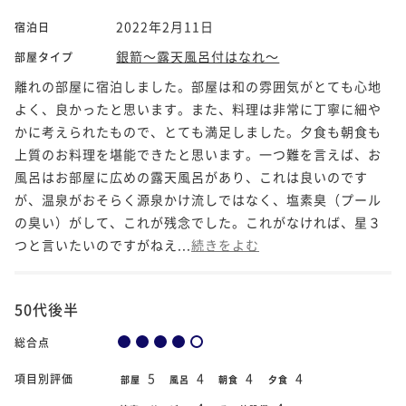
2022年2月11日
宿泊日
銀箭～露天風呂付はなれ～
部屋タイプ
離れの部屋に宿泊しました。部屋は和の雰囲気がとても心地
よく、良かったと思います。また、料理は非常に丁寧に細や
かに考えられたもので、とても満足しました。夕食も朝食も
上質のお料理を堪能できたと思います。一つ難を言えば、お
風呂はお部屋に広めの露天風呂があり、これは良いのです
が、温泉がおそらく源泉かけ流しではなく、塩素臭（プール
の臭い）がして、これが残念でした。これがなければ、星３
つと言いたいのですがねえ...
続きをよむ
50代後半
総合点
5
4
4
4
項目別評価
部屋
風呂
朝食
夕食