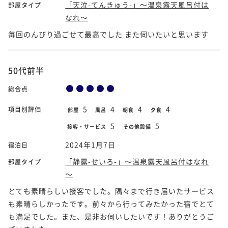
「天泣-てんきゅう-」～温泉露天風呂付は
部屋タイプ
なれ～
毎回のんびり過ごせて最高でした また伺いたいと思います
50代前半
総合点
5
4
4
4
項目別評価
部屋
風呂
朝食
夕食
5
5
接客・サービス
その他設備
2024年1月7日
宿泊日
「静露-せいろ-」～温泉露天風呂付はなれ
部屋タイプ
～
とても素晴らしい接客でした。隅々まで行き届いたサービス
も素晴らしかったです。前々から行ってみたかった宿でとて
も満足でした。また、是非お伺いしたいです！ありがとうご