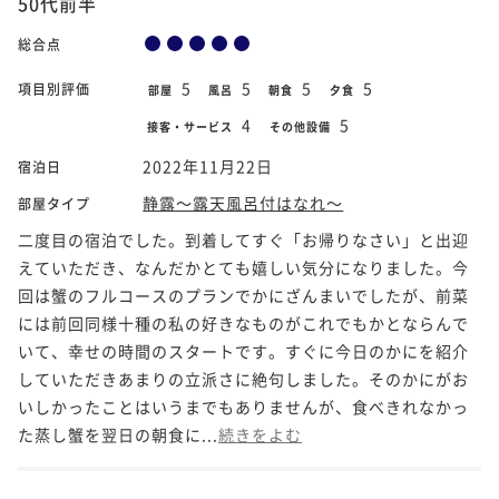
50代前半
総合点
5
5
5
5
項目別評価
部屋
風呂
朝食
夕食
4
5
接客・サービス
その他設備
2022年11月22日
宿泊日
静露～露天風呂付はなれ～
部屋タイプ
二度目の宿泊でした。到着してすぐ「お帰りなさい」と出迎
えていただき、なんだかとても嬉しい気分になりました。今
回は蟹のフルコースのプランでかにざんまいでしたが、前菜
には前回同様十種の私の好きなものがこれでもかとならんで
いて、幸せの時間のスタートです。すぐに今日のかにを紹介
していただきあまりの立派さに絶句しました。そのかにがお
いしかったことはいうまでもありませんが、食べきれなかっ
た蒸し蟹を翌日の朝食に...
続きをよむ