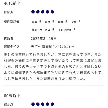
40代前半
総合点
5
5
5
5
項目別評価
部屋
風呂
朝食
夕食
5
5
接客・サービス
その他設備
2022年8月19日
宿泊日
天泣～露天風呂付はなれ～
部屋タイプ
妻との産前旅行で行きましたが、常に気を遣って頂き、また
料理も妊婦用に生物を変更して頂いたりして非常に満足しま
した。帰りのチェックアウト時も他のお客さんと接触しない
ように準備できたら部屋まで呼びにきてもらい最高のおもて
なしを頂きました。また是非泊まりたい宿でした。
60歳以上
総合点