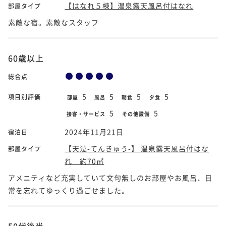
【はなれ５棟】温泉露天風呂付はなれ
部屋タイプ
素敵な宿。素敵なスタッフ
60歳以上
総合点
5
5
5
5
項目別評価
部屋
風呂
朝食
夕食
5
5
接客・サービス
その他設備
2024年11月21日
宿泊日
【天泣-てんきゅう-】 温泉露天風呂付はな
部屋タイプ
れ 約70㎡
アメニティなど充実していて文句無しのお部屋やお風呂、日
常を忘れてゆっくり過ごせました。
50代後半