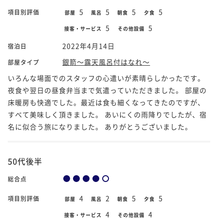
5
5
5
5
項目別評価
部屋
風呂
朝食
夕食
5
5
接客・サービス
その他設備
2022年4月14日
宿泊日
銀箭～露天風呂付はなれ～
部屋タイプ
いろんな場面でのスタッフの心遣いが素晴らしかったです。
夜食や翌日の昼食弁当まで気遣っていただきました。 部屋の
床暖房も快適でした。最近は食も細くなってきたのですが、
すべて美味しく頂きました。 あいにくの雨降りでしたが、宿
名に似合う旅になりました。 ありがとうございました。
50代後半
総合点
4
2
5
5
項目別評価
部屋
風呂
朝食
夕食
4
4
接客・サービス
その他設備