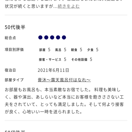
状況が続くと思いますが...
続きをよむ
50代後半
総合点
5
5
5
5
項目別評価
部屋
風呂
朝食
夕食
5
5
接客・サービス
その他設備
2021年6月11日
宿泊日
膏沐～露天風呂付はなれ～
部屋タイプ
お部屋もお風呂も、本当素敵なお宿でした。 料理も美味し
く、器や演出、あしらいなど本当にお客様を飽きささない工
夫をされていて、とっても満足しました。そして何より接客
が良く、心地いい一時を送られました。