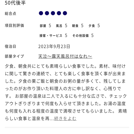
50代後半
総合点
5
5
5
5
項目別評価
部屋
風呂
朝食
夕食
5
5
接客・サービス
その他設備
2023年9月23日
宿泊日
天泣～露天風呂付はなれ～
部屋タイプ
夕食、朝食共にとても素晴らしい食事でした。素材、味付け
に関して驚きの連続で、とても楽しく食事を頂く事が出来ま
した。夕食の栗ご飯と朝食のお粥の量が多くて、残してしま
ったのがお作り頂いた料理人の方に申し訳なく、心残りで
す。 お部屋の温泉は二人で入るにも十分な広さで、チェック
アウトぎりぎりまで何度も入らせて頂きました。お湯の温度
も何度も入れる程度の温度で満喫させてもらいました。 素晴
らしい食事と温泉を再...
続きをよむ