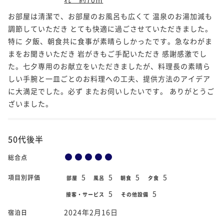
お部屋は清潔で、お部屋のお風呂も広くて 温泉のお湯加減も
調節していただき とても快適に過ごさせていただきました。
特に 夕飯、朝食共に食事が素晴らしかったです。急なわがま
まをお聞きいただき 岩がきもご手配いただき 感謝感激でし
た。七夕専用のお献立をいただきましたが、料理長の素晴ら
しい手腕と一皿ごとのお料理への工夫、提供方法のアイデア
に大満足でした。必ず またお伺いしたいです。 ありがとうご
ざいました。
50代後半
総合点
5
5
5
5
項目別評価
部屋
風呂
朝食
夕食
5
5
接客・サービス
その他設備
2024年2月16日
宿泊日