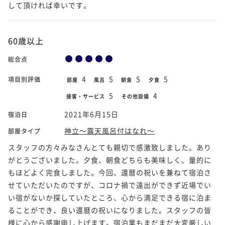
して頂ければ幸いです。
60歳以上
総合点
4
5
5
5
項目別評価
部屋
風呂
朝食
夕食
5
4
接客・サービス
その他設備
2021年6月15日
宿泊日
神立～露天風呂付はなれ～
部屋タイプ
スタッフの方々みなさんとても親切で感激致しました。あり
がとうございました。夕食、朝食どちらも美味しく、量的に
もほどよく完食しました。今回、還暦の祝いを兼ねて宿泊さ
せていただいたのですが、コロナ禍で遠出ができず近場でい
い宿がないか探していたところ、心から満足できる宿に泊ま
ることができ、良い還暦の祝いになりました。スタッフの皆
様に心から感謝申し上げます。宿泊業もまだまだ大変厳しい