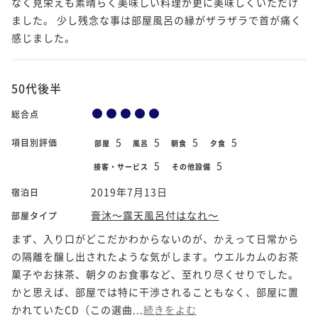
なく見栄えも素晴らく美味しい料理が更に美味しくいただけ
ました。 少し残念な事は部屋風呂の縁がザラザラで首が痛く
感じました。
50代後半
総合点
5
5
5
5
項目別評価
部屋
風呂
朝食
夕食
5
5
接客・サービス
その他設備
2019年7月13日
宿泊日
膏沐～露天風呂付はなれ～
部屋タイプ
まず、入り口がどこだかわからないのが、かえって日常から
の隔離を醸し出されたような気がします。ウエルカムのお茶
菓子やお抹茶、朝夕のお食事など、至れり尽くせりでした。
かと思えば、部屋では特に干渉されることもなく、部屋に置
かれていたCD（この選曲...
続きをよむ