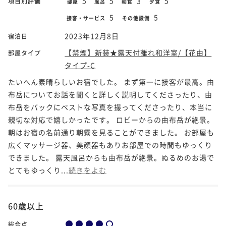
5
5
3
5
項目別評価
部屋
風呂
朝食
夕食
5
5
接客・サービス
その他設備
2023年12月8日
宿泊日
【禁煙】新装★露天付離れ和洋室/【花由】
部屋タイプ
タイプ-C
たいへん素晴らしいお宿でした。 まず第一に接客が最高。由
布岳についてお話を聞くと詳しく説明してくださったり、由
布岳をバックにベストな写真を撮ってくださったり、本当に
親切な対応で嬉しかったです。 ロビーからの由布岳が絶景。
朝はお宿の名前通り朝霧を見ることができました。 お部屋も
広くマッサージ器、美顔器もありお部屋での時間もゆっくり
できました。 露天風呂からも由布岳が絶景。ぬるめのお湯で
とてもゆっくり...
続きをよむ
60歳以上
総合点