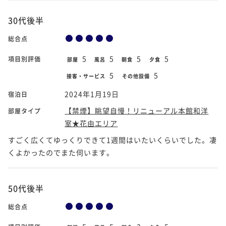
30代後半
総合点
5
5
5
5
項目別評価
部屋
風呂
朝食
夕食
5
5
接客・サービス
その他設備
2024年1月19日
宿泊日
【禁煙】眺望自慢！リニューアル本館和洋
部屋タイプ
室★花由エリア
すごく広くてゆっくりできて1週間はいたいくらいでした。凄
くよかったのでまた伺います。
50代後半
総合点