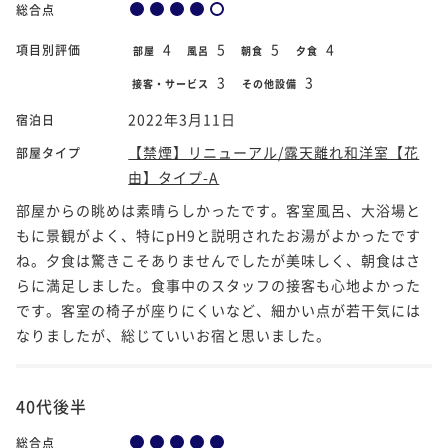
総合点
4
5
5
4
項目別評価
部屋
風呂
朝食
夕食
3
3
接客・サービス
その他設備
2022年3月11日
宿泊日
【禁煙】リニューアル/露天離れ和洋室【花
部屋タイプ
由】タイプ-A
部屋からの眺めは素晴らしかったです。客室風呂、大浴場と
もに景観がよく、特にpH9と説明されたお湯がよかったです
ね。夕食は驚きこそありませんでしたが美味しく、朝食はさ
らに満足しました。食事中のスタッフの接客も心地よかった
です。客室の椅子が座りにくいなど、細かい点が若干気には
なりましたが、総じていいお宿と思いました。
40代後半
総合点