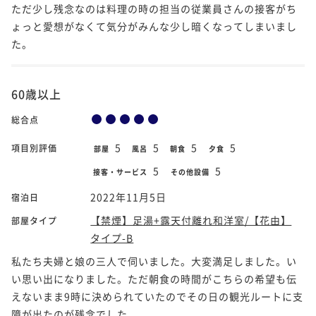
ただ少し残念なのは料理の時の担当の従業員さんの接客がち
ょっと愛想がなくて気分がみんな少し暗くなってしまいまし
た。
60歳以上
総合点
5
5
5
5
項目別評価
部屋
風呂
朝食
夕食
5
5
接客・サービス
その他設備
2022年11月5日
宿泊日
【禁煙】足湯+露天付離れ和洋室/【花由】
部屋タイプ
タイプ-B
私たち夫婦と娘の三人で伺いました。大変満足しました。い
い思い出になりました。ただ朝食の時間がこちらの希望も伝
えないまま9時に決められていたのでその日の観光ルートに支
障が出たのが残念でした。