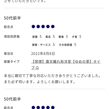
させていただきたいです。
50代前半
総合点
5
5
5
5
項目別評価
部屋
風呂
朝食
夕食
5
5
接客・サービス
その他設備
2022年8月8日
宿泊日
【禁煙】露天離れ和洋室【ゆめの里】タイ
部屋タイプ
プ-D
本当に親切で丁寧な対応いただきありがとうございました。
また必ず伺います。よろしくお願いします。
50代前半
総合点