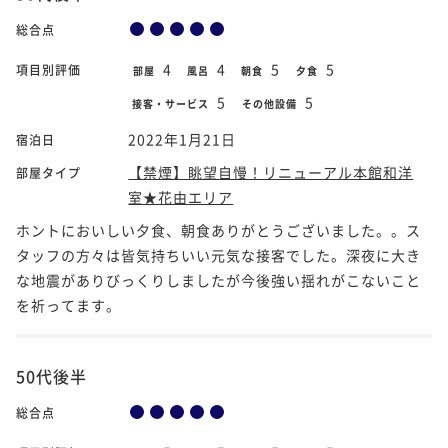
総合点
4
4
5
5
項目別評価
部屋
風呂
朝食
夕食
5
5
接客・サービス
その他設備
2022年1月21日
宿泊日
【禁煙】眺望自慢！リニューアル本館和洋
部屋タイプ
室★花由エリア
ホントにおいしい夕食、朝食ありがとうございました。。ス
タッフの方々は皆気持ちいい元気な接客でした。深夜に大き
な地震がありびっくりしましたが今後強い揺れがこないこと
を祈ってます。
50代後半
総合点