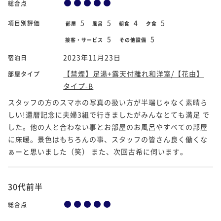
総合点
5
5
4
5
項目別評価
部屋
風呂
朝食
夕食
5
5
接客・サービス
その他設備
2023年11月23日
宿泊日
【禁煙】足湯+露天付離れ和洋室/【花由】
部屋タイプ
タイプ-B
スタッフの方のスマホの写真の扱い方が半端じゃなく素晴ら
しい!還暦記念に夫婦3組で行きましたがみんなとても満足 で
した。他の人と合わない事とお部屋のお風呂やすべての部屋
に床暖。景色はもちろんの事、スタッフの皆さん良く働くな
ぁーと思いました（笑） また、次回古希に伺います。
30代前半
総合点