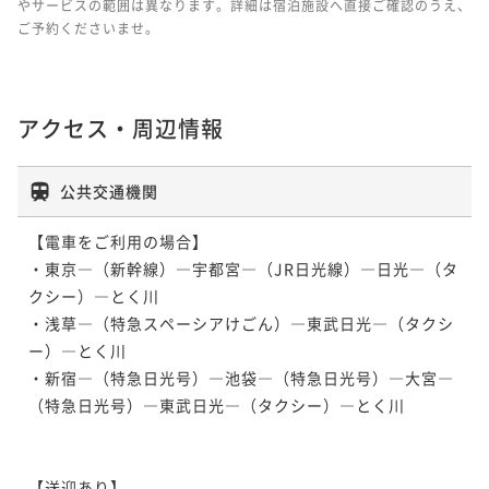
やサービスの範囲は異なります。詳細は宿泊施設へ直接ご確認のうえ、
ご予約くださいませ。
アクセス・周辺情報
公共交通機関
【電車をご利用の場合】

・東京―（新幹線）―宇都宮―（JR日光線）―日光―（タ
クシー）―とく川

・浅草―（特急スペーシアけごん）―東武日光―（タクシ
ー）―とく川

・新宿―（特急日光号）―池袋―（特急日光号）―大宮―
（特急日光号）―東武日光―（タクシー）―とく川

【送迎あり】
