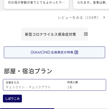
代の母が移動が楽でとてもよかったで
られます。食事は朝、
す。お風呂もとても気持ちよく、湯上り
の食材は優しい薄味で
近くのフリースペースもドリンクあり、
ッテツケで身体は大喜
レビューをみる（154件）
窓をの外の中庭を眺めながら休めるとこ
ー、ラウンジ、大浴場
ろもお気に入り。雑誌や漫画も豊富でし
強いて言うならば 東
た。 何より、お部屋に置いてあったボ
行ける立地ではなく 
ールペンがとても書きごごちがよく、ど
はかなりの距離が有り
新型コロナウイルス感染症対策
ちらのメーカーか聞いたところ受付担当
けば大、大、大オスス
の方がご配慮くださり、とても気分よく
サービスが素晴らしいと感動いたしまし
た。 また伺いたいと思います。
部屋・宿泊プラン
利用人数
日程を入力
2
名
チェックイン
−
チェックアウト
しぼりこみ