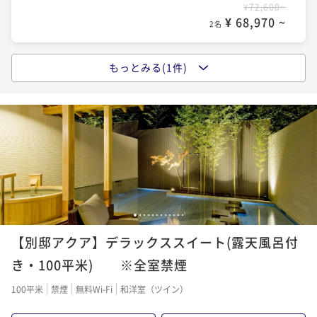
¥72,600~
¥ 68,970 ~
2名
もっとみる(1件)
『奥の院ほてる とく川』 基本宿泊プラン
二食付き
現地決済可
事前決済可
IN 15:00 - 19:00 OUT10:30
ポイント即利用で
最大5％OFF
¥83,600~
¥ 79,420 ~
2名
1
2
3
4
5
6
7
8
9
10
11
12
【別邸アクア】デラックススイート(露天風呂付
き・100平米) ※全室禁煙
100平米
禁煙
無料Wi-Fi
和洋室（ツイン）