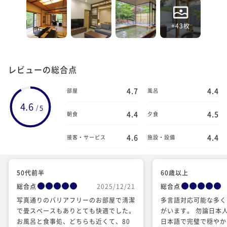
+43枚
レビューの総合点
4.7
4.4
部屋
風呂
4.6
5
/
4.4
4.5
朝食
夕食
4.6
4.4
接客・サービス
施設・設備
50代前半
60歳以上
総合点
2025/12/21
総合点
写真通りのバリアフリーのお部屋で清潔
多言語対応可能な多く
で畳スペースもありとても快適でした。
がいます。 勿論日本
お風呂と食事処、どちらも近くて、80
日本語で完璧で穏やか