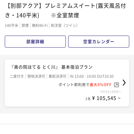
【別邸アクア】プレミアムスイート(露天風呂付
き・140平米) ※全室禁煙
140平米
禁煙
無料Wi-Fi
和洋室（ツイン）
部屋詳細
空室カレンダー
『奥の院ほてる とく川』 基本宿泊プラン
二食付き
現地決済可
事前決済可
IN 15:00 - 19:00 OUT10:30
ポイント即利用で
最大5％OFF
¥111,100~
¥ 105,545 ~
2名