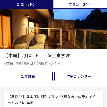
部屋
（
5
）
プラン
（
2
）
件
件
1
2
3
4
5
6
7
8
9
【本館】月代 F ※全室禁煙
45平米
禁煙
無料Wi-Fi
和洋室（ツイン）
部屋詳細
空室カレンダー
【早割28】基本宿泊割引プラン 28日前までの予約でぐ
っとお得に 本館