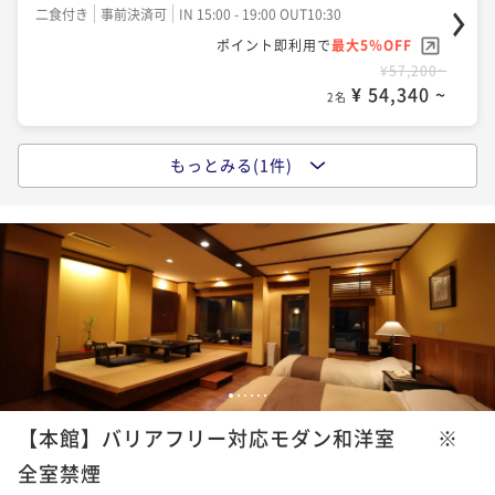
二食付き
事前決済可
IN 15:00 - 19:00 OUT10:30
ポイント即利用で
最大5％OFF
¥57,200~
¥ 54,340 ~
2名
もっとみる(1件)
『奥の院ほてる とく川』 基本宿泊プラン
二食付き
現地決済可
事前決済可
IN 15:00 - 19:00 OUT10:30
ポイント即利用で
最大5％OFF
¥68,200~
¥ 64,790 ~
2名
1
2
3
4
5
6
【本館】バリアフリー対応モダン和洋室 ※
全室禁煙