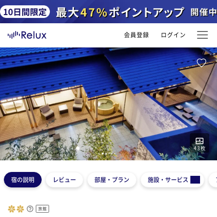
会員登録
ログイン
43
枚
1
2
3
4
5
宿の説明
レビュー
部屋・プラン
施設・サービス
旅館