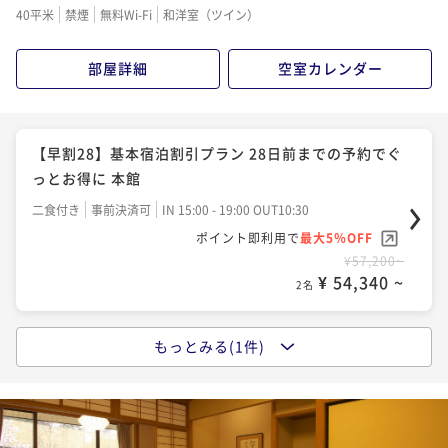
40平米
禁煙
無料Wi-Fi
和洋室（ツイン）
部屋詳細
空室カレンダー
【早割28】基本宿泊割引プラン 28日前までの予約でぐ
っとお得に 本館
二食付き
事前決済可
IN 15:00 - 19:00 OUT10:30
ポイント即利用で
最大5％OFF
¥57,200~
¥ 54,340 ~
2名
もっとみる(1件)
『奥の院ほてる とく川』 基本宿泊プラン
二食付き
現地決済可
事前決済可
IN 15:00 - 19:00 OUT10:30
ポイント即利用で
最大5％OFF
¥68,200~