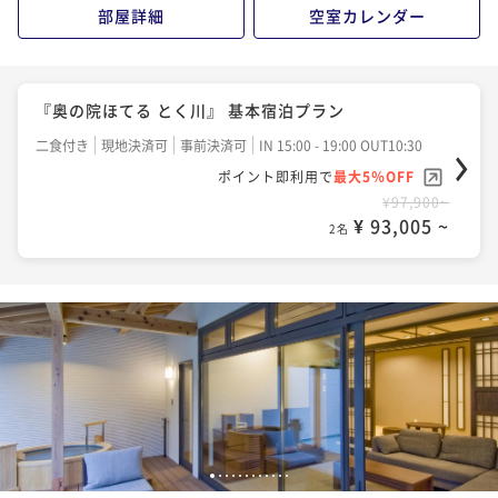
部屋詳細
空室カレンダー
『奥の院ほてる とく川』 基本宿泊プラン
二食付き
現地決済可
事前決済可
IN 15:00 - 19:00 OUT10:30
ポイント即利用で
最大5％OFF
¥97,900~
¥ 93,005 ~
2名
1
2
3
4
5
6
7
8
9
10
11
12