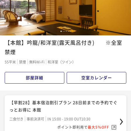
¥ 64,790 ~
2名
1
2
3
4
5
6
【本館】吟龍/和洋室(露天風呂付き) ※全室
禁煙
55平米
禁煙
無料Wi-Fi
和洋室（ツイン）
部屋詳細
空室カレンダー
【早割28】基本宿泊割引プラン 28日前までの予約でぐ
っとお得に 本館
二食付き
事前決済可
IN 15:00 - 19:00 OUT10:30
ポイント即利用で
最大5％OFF