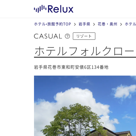
ホテル•旅館予約TOP
岩手県
花巻・奥州
ホテ
リゾート
ホテルフォルクロー
岩手県花巻市東和町安俵6区134番地