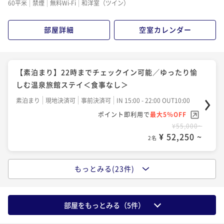
60平米
禁煙
無料Wi-Fi
和洋室（ツイン）
¥61,600~
タイムセール
【基本懐石】天翠茶寮のスタンダードを愉しめる／貸
¥ 58,520 ~
2名
【特選懐石】宿の日／おもてなしの心を込めた料理長
切露天または貸切岩盤浴無料＜★基本懐石＞
部屋詳細
空室カレンダー
渾身の懐石料理＜■特選懐石＞
【直前割×基本懐石】直前でのご予約限定／天翠茶寮
二食付き
現地決済可
事前決済可
IN 15:00 - 18:00 OUT10:00
の基本プランをお得に愉しめる＜★基本懐石＞
二食付き
現地決済可
事前決済可
IN 15:00 - 18:00 OUT10:00
【Relux限定価格】最大30％OFF／スタンダードプラ
ポイント即利用で
最大5％OFF
二食付き
現地決済可
割引とポイント即利用で
事前決済可
IN 15:00 - 18:00 OUT10:00
最大12％OFF
ンをお得に愉しめる＜★基本懐石＞
¥59,400~
【素泊まり】22時までチェックイン可能／ゆったり愉
¥66,000~
ポイント即利用で
最大5％OFF
¥ 56,430 ~
2名
二食付き
現地決済可
事前決済可
IN 15:00 - 18:00 OUT10:00
¥ 57,684 ~
しむ温泉旅館ステイ＜食事なし＞
2名
¥59,400~
ポイント即利用で
最大5％OFF
¥ 56,430 ~
2名
素泊まり
現地決済可
事前決済可
IN 15:00 - 22:00 OUT10:00
¥63,360~
【直前割×無料アップグレード】基本懐石のお値段で
ポイント即利用で
最大5％OFF
¥ 60,192 ~
2名
【直前割×無料アップグレード】基本懐石のお値段で
¥55,000~
特選懐石を愉しめる＜■特選懐石＞
特選懐石を愉しめる＜■特選懐石＞
【Relux限定価格】最大30％割引プラン／拘りの懐石
¥ 52,250 ~
2名
二食付き
現地決済可
事前決済可
IN 15:00 - 18:00 OUT10:00
料理をお得に愉しめる＜■特選懐石＞
二食付き
現地決済可
事前決済可
IN 15:00 - 18:00 OUT10:00
【早割30×特選懐石】30日前までのご予約がお得／天
ポイント即利用で
最大5％OFF
二食付き
現地決済可
事前決済可
ポイント即利用で
IN 15:00 - 18:00 OUT10:00
最大5％OFF
翠茶寮で食を愉しむ箱根旅＜■特選懐石＞
もっとみる(23件)
¥61,600~
【朝食のみ】22時までチェックイン可能／拘り素材の
¥61,600~
ポイント即利用で
最大5％OFF
¥ 58,520 ~
2名
二食付き
現地決済可
事前決済可
IN 15:00 - 18:00 OUT10:00
¥ 58,520 ~
和朝食を愉しめる＜朝食付き＞
2名
¥59,840~
ポイント即利用で
最大5％OFF
¥ 56,848 ~
2名
朝食付き
現地決済可
事前決済可
IN 15:00 - 22:00 OUT10:00
部屋をもっとみる（
5
件）
¥68,200~
【お盆限定×朝食のみ】22時までチェックイン可能／
ポイント即利用で
最大5％OFF
¥ 64,790 ~
2名
【選べるエステ60分×早期割引】30日前までのご予約