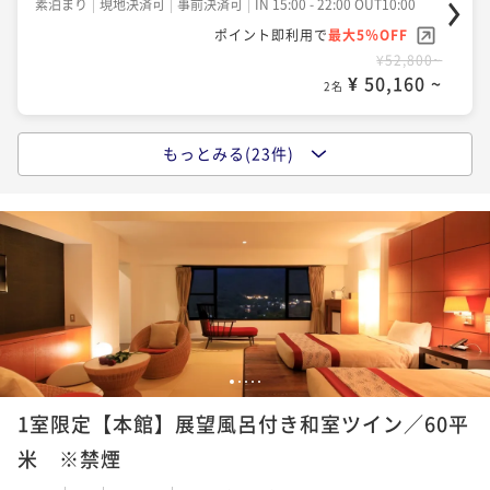
2名
素泊まり
現地決済可
事前決済可
IN 15:00 - 22:00 OUT10:00
¥52,800~
ポイント即利用で
最大5％OFF
¥ 50,160 ~
2名
¥52,800~
【女子旅プラン】5大特典付き／足湯Barから始まる贅
【Relux限定価格】最大30％割引プラン／拘りの懐石
¥ 50,160 ~
2名
沢時間を堪能＜■特選懐石＞
料理をお得に愉しめる＜■特選懐石＞
【早割30×特選懐石】30日前までのご予約がお得／天
二食付き
現地決済可
事前決済可
IN 15:00 - 18:00 OUT11:00
二食付き
現地決済可
事前決済可
IN 15:00 - 18:00 OUT10:00
翠茶寮で食を愉しむ箱根旅＜■特選懐石＞
もっとみる(23件)
【朝食のみ】22時までチェックイン可能／拘り素材の
ポイント即利用で
最大5％OFF
ポイント即利用で
最大5％OFF
二食付き
現地決済可
事前決済可
IN 15:00 - 18:00 OUT10:00
¥57,200~
和朝食を愉しめる＜朝食付き＞
¥56,320~
¥ 54,340 ~
ポイント即利用で
最大5％OFF
2名
¥ 53,504 ~
2名
朝食付き
現地決済可
事前決済可
IN 15:00 - 22:00 OUT10:00
¥57,200~
ポイント即利用で
最大5％OFF
¥ 54,340 ~
2名
¥57,200~
【お盆限定×朝食のみ】22時までチェックイン可能／
【お盆限定×素泊まり】22時までチェックイン可能／
¥ 54,340 ~
2名
こだわり和朝食から始まる贅沢な一日＜朝食付き＞
箱根強羅の温泉宿でゆったりステイ＜素泊まり＞
【夕食のみ】朝はゆっくりな方や早朝からの観光やゴ
朝食付き
現地決済可
事前決済可
IN 15:00 - 22:00 OUT10:00
素泊まり
現地決済可
事前決済可
IN 15:00 - 22:00 OUT10:00
ルフにもおすすめ＜★基本懐石＞
【早割20×基本懐石】20日前までのご予約がお得／ス
1
2
3
4
5
ポイント即利用で
最大5％OFF
ポイント即利用で
最大5％OFF
夕食付き
現地決済可
事前決済可
IN 15:00 - 18:00 OUT10:00
¥57,200~
タンダードプランをお得に愉しめる＜★基本懐石＞
¥57,200~
1室限定【本館】展望風呂付き和室ツイン／60平
¥ 54,340 ~
ポイント即利用で
最大5％OFF
2名
¥ 54,340 ~
2名
二食付き
現地決済可
事前決済可
IN 15:00 - 18:00 OUT10:00
米 ※禁煙
¥57,200~
ポイント即利用で
最大5％OFF
¥ 54,340 ~
2名