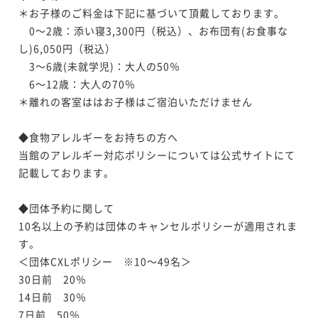
¥ 77,330 ~
2名
＊お子様のご料金は下記に基づいて頂戴しております。

【お盆プラン】≪8/8～16限定≫選べるメイン／お盆は
　0～2歳：添い寝3,300円（税込）、お布団有(お食事な
【直前割×無料アップグレード】基本懐石のお値段で
天翠茶寮で美食と温泉を満喫＜お盆限定懐石＞
し)6,050円（税込）

特選懐石を愉しめる＜■特選懐石＞
二食付き
現地決済可
事前決済可
IN 15:00 - 18:00 OUT10:00
【お盆限定×朝食のみ】22時までチェックイン可能／
　3～6歳(未就学児)：大人の50％

二食付き
現地決済可
事前決済可
IN 15:00 - 18:00 OUT10:00
こだわり和朝食から始まる贅沢な一日＜朝食付き＞
ポイント即利用で
最大5％OFF
　6～12歳：大人の70％

ポイント即利用で
最大5％OFF
¥88,000~
朝食付き
現地決済可
事前決済可
IN 15:00 - 22:00 OUT10:00
＊離れの客室ははお子様はご宿泊いただけません

¥ 83,600 ~
¥79,200~
2名
ポイント即利用で
最大5％OFF
¥ 75,240 ~
2名
¥81,400~
◆食物アレルギーをお持ちの方へ

¥ 77,330 ~
2名
当館のアレルギー対応ポリシーについては公式サイトにて
【至福のエステ110分】美肌フルコース（ボディ＆フェ
タイムセール
記載しております。

イシャル）／1名様分の施術代込み＜★基本懐石＞
【特選懐石】宿の日／おもてなしの心を込めた料理長
二食付き
現地決済可
事前決済可
IN 15:00 - 18:00 OUT10:00
【添い寝無料】家族旅行×3歳未満の施設利用料が無料
渾身の懐石料理＜■特選懐石＞
◆団体予約に関して

／お子様グッズ特典付き＜★基本懐石＞
ポイント即利用で
最大5％OFF
10名以上の予約は団体のキャンセルポリシーが適用されま
二食付き
現地決済可
事前決済可
IN 15:00 - 18:00 OUT10:00
¥99,800~
二食付き
現地決済可
事前決済可
IN 15:00 - 18:00 OUT10:00
す。

割引とポイント即利用で
最大12％OFF
¥ 94,810 ~
2名
＜団体CXLポリシー　※10～49名＞

ポイント即利用で
最大5％OFF
¥88,000~
¥ 76,912 ~
30日前　20％

¥81,400~
2名
¥ 77,330 ~
14日前　30％

2名
7日前　50％
