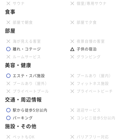
ポイント即利用で
最大5％OFF
サウナ
個室/専用サウナ
¥99,000~
食事
¥ 94,050 ~
2名
部屋で朝食
部屋で夕食
部屋
【お盆プラン】≪8/8～16限定≫選べるメイン／お盆は
海が見える客室
夜景自慢の客室
天翠茶寮で美食と温泉を満喫＜お盆限定懐石＞
離れ・コテージ
子供の宿泊
二食付き
ルームサービス
現地決済可
事前決済可
IN 15:00 - 18:00 OUT10:00
グランピング
美容・健康
ポイント即利用で
最大5％OFF
¥103,400~
エステ・スパ施設
プールあり（屋内）
¥ 98,230 ~
2名
プールあり（屋外）
フィットネス施設
プライベートプール
プライベートビーチ
交通・周辺情報
【至福のエステ110分】美肌フルコース（ボディ＆フェ
イシャル）／1名様分の施術代込み＜★基本懐石＞
駅から徒歩5分以内
送迎サービス
パーキング
コンビニ徒歩5分以内
二食付き
現地決済可
事前決済可
IN 15:00 - 18:00 OUT10:00
施設・その他
ポイント即利用で
最大5％OFF
¥115,200~
ペットもOK
バリアフリー対応