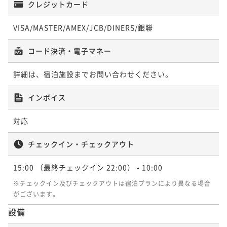
沢時間を堪能＜■特選懐石＞
二食付き
クレジットカード
現地決済可
事前決済可
IN 15:00 - 18:00 OUT10:00
【直前割×基本懐石】直前でのご予約限定／天翠茶寮
ポイント即利用で
最大5％OFF
二食付き
現地決済可
事前決済可
ポイント即利用で
IN 15:00 - 18:00 OUT11:00
最大5％OFF
の基本プランをお得に愉しめる＜★基本懐石＞
¥61,600~
VISA/MASTER/AMEX/JCB/DINERS/銀聯
【早割30×特選懐石】30日前までのご予約がお得／天
¥74,800~
ポイント即利用で
最大5％OFF
¥ 58,520 ~
2名
二食付き
現地決済可
事前決済可
IN 15:00 - 18:00 OUT10:00
¥ 71,060 ~
翠茶寮で食を愉しむ箱根旅＜■特選懐石＞
2名
¥66,000~
コード決済・電子マネー
ポイント即利用で
最大5％OFF
¥ 62,700 ~
2名
二食付き
現地決済可
事前決済可
IN 15:00 - 18:00 OUT10:00
¥72,600~
【添い寝無料】家族旅行×3歳未満の施設利用料が無料
ポイント即利用で
最大5％OFF
¥ 68,970 ~
詳細は、宿泊施設までお問い合わせください。
2名
【お盆プラン】≪8/8～16限定≫選べるメイン／お盆は
¥68,200~
／お子様グッズ特典付き＜★基本懐石＞
天翠茶寮で美食と温泉を満喫＜お盆限定懐石＞
【マタニティプラン】妊婦様に嬉しい7大特典付／今だ
¥ 64,790 ~
2名
インボイス
二食付き
現地決済可
事前決済可
IN 15:00 - 18:00 OUT10:00
けの“大人ふたり時間”を愉しむ＜★基本懐石＞
二食付き
現地決済可
事前決済可
IN 15:00 - 18:00 OUT10:00
【早割30×特別懐石】＜室数限定＞早期予約でお得に
ポイント即利用で
最大5％OFF
対応
二食付き
現地決済可
事前決済可
ポイント即利用で
IN 14:00 - 18:00 OUT11:00
最大5％OFF
愉しむ／大切な方との特別なご旅行に＜●特別懐石＞
¥61,600~
【Relux限定価格】最大30％割引プラン／拘りの懐石
¥79,200~
ポイント即利用で
最大5％OFF
¥ 58,520 ~
2名
二食付き
現地決済可
事前決済可
IN 15:00 - 18:00 OUT10:00
¥ 75,240 ~
料理をお得に愉しめる＜■特選懐石＞
チェックイン・チェックアウト
2名
¥66,000~
ポイント即利用で
最大5％OFF
¥ 62,700 ~
2名
二食付き
現地決済可
事前決済可
IN 15:00 - 18:00 OUT10:00
¥74,800~
15:00
（最終チェックイン 22:00）
- 10:00
タイムセール
ポイント即利用で
最大5％OFF
¥ 71,060 ~
2名
【至福のエステ110分】美肌フルコース（ボディ＆フェ
【特選懐石】宿の日／おもてなしの心を込めた料理長
※チェックイン及びチェックアウトは宿泊プランにより異なる場合
¥72,160~
イシャル）／1名様分の施術代込み＜★基本懐石＞
【直前割×無料アップグレード】基本懐石のお値段で
がございます。
¥ 68,552 ~
渾身の懐石料理＜■特選懐石＞
2名
特選懐石を愉しめる＜■特選懐石＞
二食付き
現地決済可
事前決済可
IN 15:00 - 18:00 OUT10:00
設備
二食付き
現地決済可
事前決済可
IN 15:00 - 18:00 OUT10:00
【お盆限定×素泊まり】22時までチェックイン可能／
二食付き
現地決済可
事前決済可
ポイント即利用で
IN 15:00 - 18:00 OUT10:00
最大5％OFF
箱根強羅の温泉宿でゆったりステイ＜素泊まり＞
割引とポイント即利用で
最大12％OFF