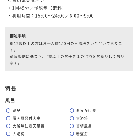
ポイント即利用で
最大5％OFF
・1回45分／予約制（無料）

二食付き
現地決済可
事前決済可
IN 15:00 - 18:00 OUT10:00
¥101,200~
・利用時間：15:00～24:00／6:00～9:00
ポイント即利用で
最大5％OFF
¥ 96,140 ~
2名
¥96,800~
¥ 91,960 ~
2名
補足事項
【至福のエステ110分】美肌フルコース（ボディ＆フェ
※12歳以上の方はお一人様150円の入湯税をいただいておりま
イシャル）／1名様分の施術代込み＜★基本懐石＞
す。

【特別懐石×室数限定】贅沢食材を使用した特別懐石
※県条例に基づき、7歳以上のお子さまの混浴をお断りしており
二食付き
現地決済可
事前決済可
IN 15:00 - 18:00 OUT10:00
で大人時間を愉しむ＜●特別懐石＞
ます。
ポイント即利用で
最大5％OFF
二食付き
現地決済可
事前決済可
IN 15:00 - 18:00 OUT10:00
¥113,000~
ポイント即利用で
最大5％OFF
¥ 107,350 ~
2名
¥96,800~
特長
¥ 91,960 ~
2名
風呂
温泉
源泉かけ流し
【選べるエステ60分】ボディまたはフェイシャルを選
露天風呂付客室
大浴場
べるエステ／1名様分の施術代込み＜★基本懐石＞
大浴場に露天風呂
貸切風呂
二食付き
現地決済可
事前決済可
IN 15:00 - 18:00 OUT10:00
入湯税
岩盤浴