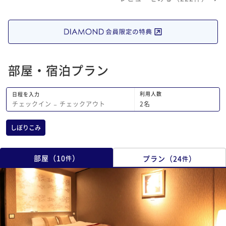
夜9時頃には使えたのですが、朝まで雨
だと何のために露天風呂付きにしたのか
わからない状態になったと思うので、露
天風呂の上には屋根が欲しかったです。
離れまでの渡り廊下も傘が無いと移動で
きなかったのが少し残念でした。 お食
部屋・宿泊プラン
事は見た目も美しくて美味しかったで
す。 スタッフの皆さんはとても親切
で、特にチェックインの時に雨で濡れて
利用人数
日程を入力
2
名
チェックイン
−
チェックアウト
いるのを見て、タオルを何枚も 持って
きてくださってとてもありがたかったで
す。
しぼりこみ
部屋
（
10
）
プラン
（
24
）
件
件