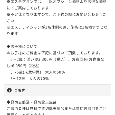
2名
※エステプランでは、上記オプション価格よりお得な価格
ポイント即利用で
最大5％OFF
¥ 62,700 ~
2名
素泊まり
現地決済可
事前決済可
IN 15:00 - 22:00 OUT10:00
にてご案内しております

¥77,440~
ポイント即利用で
最大5％OFF
※不定休となりますので、ご予約の際にお問い合わせくだ
¥ 73,568 ~
2名
【選べるエステ60分】ボディまたはフェイシャルを選
¥77,000~
さい

タイムセール
¥ 73,150 ~
べるエステ／1名様分の施術代込み＜★基本懐石＞
2名
※エステティシャンが1名体制の為、施術は1名様ずつとな
【特選懐石】宿の日／おもてなしの心を込めた料理長
二食付き
現地決済可
事前決済可
IN 15:00 - 18:00 OUT10:00
ります

【添い寝無料】家族旅行×3歳未満の施設利用料が無料
渾身の懐石料理＜■特選懐石＞
／お子様グッズ特典付き＜★基本懐石＞
ポイント即利用で
最大5％OFF
二食付き
現地決済可
事前決済可
IN 15:00 - 18:00 OUT10:00
【早割30×特別懐石】＜室数限定＞早期予約でお得に
◆お子様について

¥79,200~
二食付き
現地決済可
事前決済可
IN 15:00 - 18:00 OUT10:00
愉しむ／大切な方との特別なご旅行に＜●特別懐石＞
割引とポイント即利用で
最大12％OFF
¥ 75,240 ~
＊お子様のご料金は下記に基づいて頂戴しております。

2名
ポイント即利用で
最大5％OFF
¥74,800~
二食付き
現地決済可
事前決済可
IN 15:00 - 18:00 OUT10:00
　0～2歳：添い寝3,300円（税込）、お布団有(お食事な
¥ 65,375 ~
¥79,200~
2名
し)6,050円（税込）

ポイント即利用で
最大5％OFF
¥ 75,240 ~
2名
【お盆プラン】≪8/8～16限定≫選べるメイン／お盆は
¥77,000~
　3～6歳(未就学児)：大人の50％

¥ 73,150 ~
天翠茶寮で美食と温泉を満喫＜お盆限定懐石＞
2名
　6～12歳：大人の70％
【選べるエステ60分×早期割引】30日前までのご予約
二食付き
現地決済可
事前決済可
IN 15:00 - 18:00 OUT10:00
【お盆限定×朝食のみ】22時までチェックイン可能／
でお得／大切な方へのプレゼントにエステ1名分特典付
ご案内
こだわり和朝食から始まる贅沢な一日＜朝食付き＞
ポイント即利用で
最大5％OFF
き＜★基本懐石＞
二食付き
現地決済可
事前決済可
IN 15:00 - 18:00 OUT10:00
【基本懐石】天翠茶寮のスタンダードを愉しめる／貸
¥83,600~
朝食付き
現地決済可
事前決済可
IN 15:00 - 22:00 OUT10:00
◆貸切岩盤浴・貸切露天風呂

切露天または貸切岩盤浴無料＜★基本懐石＞
ポイント即利用で
最大5％OFF
¥ 79,420 ~
2名
ポイント即利用で
最大5％OFF
¥77,000~
ご宿泊者様は無料で貸切露天風呂または貸切岩盤浴をご利
二食付き
現地決済可
事前決済可
IN 15:00 - 18:00 OUT10:00
¥ 73,150 ~
¥79,200~
2名
用頂くことができます。
