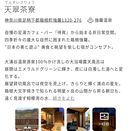
てんすいさりょう
天翠茶寮
神奈川県足柄下郡箱根町強羅1320-276
強羅温泉
自慢の足湯カフェ・バー『待宵』から始まる非日常空間。

四季折々の雄大な自然に囲まれた箱根強羅。

"日本の美と遊ぶ" 美食と眺望を愉しむ宿がコンセプト。

大涌谷温泉源泉100％かけ流しの大浴場露天風呂は

昼間はエメラルドグリーンに輝き、夜には白濁した湯へと変
化する。

展望貸切風呂では夜空を見上げ、きらりと輝く満点の星を。

箱根大文字焼きで知られる明星ヶ岳の山間から昇る朝日も、

遠く見渡す相模湾の水...
続きをよむ
+47枚