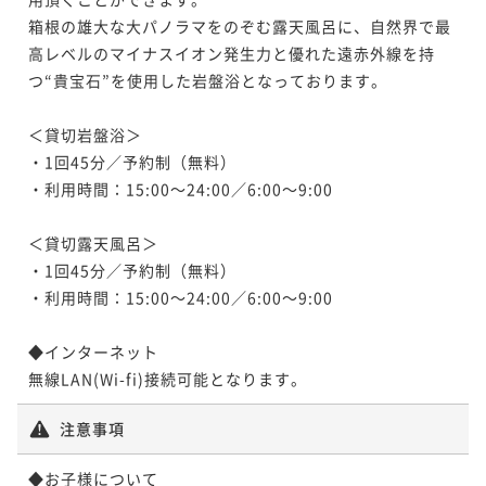
ポイント即利用で
最大5％OFF
¥ 75,240 ~
2名
箱根の雄大な大パノラマをのぞむ露天風呂に、自然界で最
【至福のエステ110分】美肌フルコース（ボディ＆フェ
¥79,200~
高レベルのマイナスイオン発生力と優れた遠赤外線を持
¥ 75,240 ~
イシャル）／1名様分の施術代込み＜★基本懐石＞
2名
【お盆プラン×直前割】直前のご予約でお得に／足湯B
つ“貴宝石”を使用した岩盤浴となっております。

二食付き
現地決済可
事前決済可
IN 15:00 - 18:00 OUT10:00
【マタニティプラン】妊婦様に嬉しい7大特典付／今だ
arから始まる非日常滞在＜お盆限定懐石＞
けの“大人ふたり時間”を愉しむ＜★基本懐石＞
ポイント即利用で
最大5％OFF
＜貸切岩盤浴＞

二食付き
現地決済可
事前決済可
IN 15:00 - 18:00 OUT10:00
【Relux限定価格】最大30％割引プラン／天翠茶寮の
¥95,400~
二食付き
現地決済可
事前決済可
IN 14:00 - 18:00 OUT11:00
・1回45分／予約制（無料）

最上級懐石プランで大人の贅沢ステイ＜●特別懐石＞
ポイント即利用で
最大5％OFF
¥ 90,630 ~
2名
ポイント即利用で
最大5％OFF
・利用時間：15:00～24:00／6:00～9:00

¥81,400~
二食付き
現地決済可
事前決済可
IN 15:00 - 18:00 OUT10:00
¥ 77,330 ~
¥79,200~
2名
ポイント即利用で
最大5％OFF
¥ 75,240 ~
2名
＜貸切露天風呂＞

¥79,200~
・1回45分／予約制（無料）

¥ 75,240 ~
2名
【選べるエステ60分】ボディまたはフェイシャルを選
・利用時間：15:00～24:00／6:00～9:00

【女子旅プラン】5大特典付き／足湯Barから始まる贅
べるエステ／1名様分の施術代込み＜★基本懐石＞
沢時間を堪能＜■特選懐石＞
◆インターネット

二食付き
現地決済可
事前決済可
IN 15:00 - 18:00 OUT10:00
【マタニティプラン】妊婦様に嬉しい7大特典付／今だ
二食付き
現地決済可
事前決済可
IN 15:00 - 18:00 OUT11:00
無線LAN(Wi-fi)接続可能となります。
けの“大人ふたり時間”を愉しむ＜★基本懐石＞
ポイント即利用で
最大5％OFF
ポイント即利用で
最大5％OFF
¥83,600~
二食付き
現地決済可
事前決済可
IN 14:00 - 18:00 OUT11:00
注意事項
¥ 79,420 ~
¥79,200~
2名
ポイント即利用で
最大5％OFF
¥ 75,240 ~
2名
¥81,400~
◆お子様について
