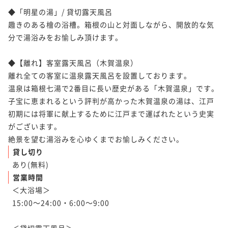
【特選懐石】宿の日／おもてなしの心を込めた料理長
◆「明星の湯」/ 貸切露天風呂

二食付き
現地決済可
事前決済可
IN 15:00 - 18:00 OUT10:00
渾身の懐石料理＜■特選懐石＞
趣きのある檜の浴槽。箱根の山と対面しながら、開放的な気
ポイント即利用で
最大5％OFF
二食付き
現地決済可
事前決済可
IN 15:00 - 18:00 OUT10:00
分で湯浴みをお愉しみ頂けます。

¥94,600~
割引とポイント即利用で
最大12％OFF
¥ 89,870 ~
2名
¥90,200~
◆【離れ】客室露天風呂（木賀温泉）

¥ 78,834 ~
2名
離れ全ての客室に温泉露天風呂を設置しております。

温泉は箱根七湯で2番目に長い歴史がある「木賀温泉」です。

【選べるエステ60分】ボディまたはフェイシャルを選
子宝に恵まれるという評判が高かった木賀温泉の湯は、江戸
べるエステ／1名様分の施術代込み＜★基本懐石＞
【選べるエステ60分×早期割引】30日前までのご予約
初期には将軍に献上するために江戸まで運ばれたという史実
二食付き
現地決済可
事前決済可
IN 15:00 - 18:00 OUT10:00
でお得／大切な方へのプレゼントにエステ1名分特典付
がございます。

ポイント即利用で
最大5％OFF
き＜★基本懐石＞
二食付き
現地決済可
事前決済可
IN 15:00 - 18:00 OUT10:00
絶景を望む湯浴みを心ゆくまでお愉しみください。
¥96,800~
貸し切り
ポイント即利用で
最大5％OFF
¥ 91,960 ~
2名
あり(無料)
¥92,400~
¥ 87,780 ~
営業時間
2名
＜大浴場＞

【お盆プラン】≪8/8～16限定≫選べるメイン／お盆は
15:00～24:00・6:00～9:00

天翠茶寮で美食と温泉を満喫＜お盆限定懐石＞
【お盆プラン×直前割】直前のご予約でお得に／足湯B
二食付き
現地決済可
事前決済可
IN 15:00 - 18:00 OUT10:00
arから始まる非日常滞在＜お盆限定懐石＞
＜貸切露天風呂＞
