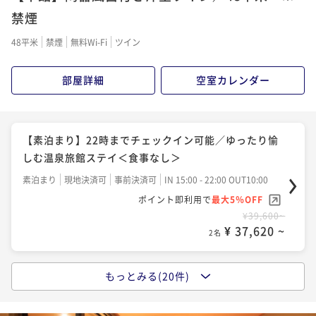
二食付き
現地決済可
事前決済可
IN 15:00 - 18:00 OUT10:00
二食付き
現地決済可
事前決済可
IN 15:00 - 18:00 OUT10:00
禁煙
ポイント即利用で
最大5％OFF
ポイント即利用で
最大5％OFF
¥48,400~
48平米
禁煙
無料Wi-Fi
ツイン
¥46,200~
¥ 45,980 ~
2名
¥ 43,890 ~
2名
部屋詳細
空室カレンダー
【お盆限定×素泊まり】22時までチェックイン可能／
【Relux限定価格】最大30％OFF／スタンダードプラ
箱根強羅の温泉宿でゆったりステイ＜素泊まり＞
ンをお得に愉しめる＜★基本懐石＞
【素泊まり】22時までチェックイン可能／ゆったり愉
素泊まり
現地決済可
事前決済可
IN 15:00 - 22:00 OUT10:00
二食付き
現地決済可
事前決済可
IN 15:00 - 18:00 OUT10:00
しむ温泉旅館ステイ＜食事なし＞
ポイント即利用で
最大5％OFF
ポイント即利用で
最大5％OFF
素泊まり
現地決済可
事前決済可
IN 15:00 - 22:00 OUT10:00
¥52,800~
¥49,280~
¥ 50,160 ~
ポイント即利用で
最大5％OFF
2名
¥ 46,816 ~
2名
¥39,600~
¥ 37,620 ~
2名
【Relux限定価格】最大30％割引プラン／拘りの懐石
【夕食のみ】朝はゆっくりな方や早朝からの観光やゴ
料理をお得に愉しめる＜■特選懐石＞
ルフにもおすすめ＜★基本懐石＞
もっとみる(20件)
【朝食のみ】22時までチェックイン可能／拘り素材の
二食付き
現地決済可
事前決済可
IN 15:00 - 18:00 OUT10:00
夕食付き
現地決済可
事前決済可
IN 15:00 - 18:00 OUT10:00
和朝食を愉しめる＜朝食付き＞
ポイント即利用で
最大5％OFF
ポイント即利用で
最大5％OFF