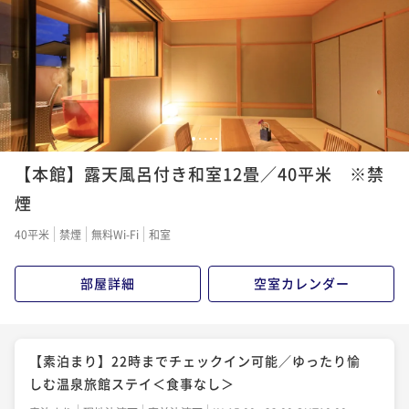
朝食付き
現地決済可
事前決済可
IN 15:00 - 22:00 OUT10:00
¥52,800~
¥52,800~
¥ 50,160 ~
ポイント即利用で
最大5％OFF
2名
¥ 50,160 ~
2名
¥44,000~
¥ 41,800 ~
2名
【基本懐石】天翠茶寮のスタンダードを愉しめる／貸
【早割30×特選懐石】30日前までのご予約がお得／天
切露天または貸切岩盤浴無料＜★基本懐石＞
翠茶寮で食を愉しむ箱根旅＜■特選懐石＞
【早割20×基本懐石】20日前までのご予約がお得／ス
1
2
3
4
5
二食付き
現地決済可
事前決済可
IN 15:00 - 18:00 OUT10:00
二食付き
現地決済可
事前決済可
IN 15:00 - 18:00 OUT10:00
タンダードプランをお得に愉しめる＜★基本懐石＞
【本館】露天風呂付き和室12畳／40平米 ※禁
ポイント即利用で
最大5％OFF
ポイント即利用で
最大5％OFF
二食付き
現地決済可
事前決済可
IN 15:00 - 18:00 OUT10:00
¥55,000~
煙
¥52,800~
¥ 52,250 ~
ポイント即利用で
最大5％OFF
2名
¥ 50,160 ~
2名
40平米
禁煙
無料Wi-Fi
和室
¥50,600~
¥ 48,070 ~
2名
【直前割×基本懐石】直前でのご予約限定／天翠茶寮
部屋詳細
空室カレンダー
【直前割×基本懐石】直前でのご予約限定／天翠茶寮
の基本プランをお得に愉しめる＜★基本懐石＞
の基本プランをお得に愉しめる＜★基本懐石＞
【Relux限定価格】最大30％OFF／スタンダードプラ
二食付き
現地決済可
事前決済可
IN 15:00 - 18:00 OUT10:00
二食付き
現地決済可
事前決済可
IN 15:00 - 18:00 OUT10:00
ンをお得に愉しめる＜★基本懐石＞
【素泊まり】22時までチェックイン可能／ゆったり愉
ポイント即利用で
最大5％OFF
ポイント即利用で
最大5％OFF
二食付き
現地決済可
事前決済可
IN 15:00 - 18:00 OUT10:00
¥55,000~
しむ温泉旅館ステイ＜食事なし＞
¥55,000~
¥ 52,250 ~
ポイント即利用で
最大5％OFF
2名
¥ 52,250 ~