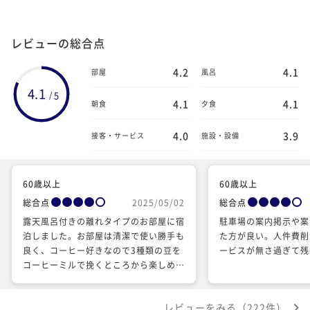
レビューの総合点
4.2
4.1
部屋
風呂
4.1
5
/
4.1
4.1
朝食
夕食
4.0
3.9
接客・サービス
施設・設備
60歳以上
60歳以上
総合点
2025/05/02
総合点
露天風呂付きの離れタイプのお部屋に宿
駐車場の案内掲示や案
泊しました。お部屋は清潔で使い勝手も
た方が良い。人件費削
良く、コーヒー好きなので3種類の豆を
ービスが無さ過ぎて残
コーヒーミルで挽くところから楽しめる
のは至福でした。 ただ、大雨の日で、
部屋の露天風呂に屋根がなくて雨がやむ
レビューをみる（222件）
まで使えなかったのが残念でした。幸い