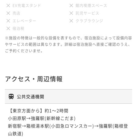
¥ 109,440 ~
2名
EV充電スタンド
館内喫煙スペース
売店
託児サービス
エレベーター
クラブラウンジ
宿泊税
※施設の特徴は一般的な設備を表すもので、宿泊施設によって設備内容
やサービスの範囲は異なります。詳細は宿泊施設へ直接ご確認のうえ、
ご予約くださいませ。
アクセス・周辺情報
公共交通機関
【東京方面から】約1～2時間

小田原駅→強羅駅(新幹線こだま)

新宿駅→箱根湯本駅(小田急ロマンスカー)→強羅駅(箱根登
山鉄道)
