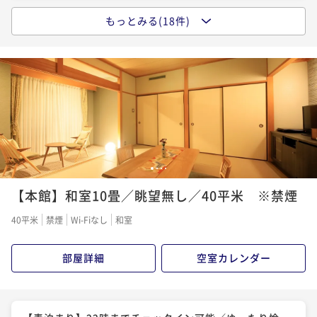
もっとみる(18件)
【朝食のみ】22時までチェックイン可能／拘り素材の
和朝食を愉しめる＜朝食付き＞
朝食付き
現地決済可
事前決済可
IN 15:00 - 22:00 OUT10:00
ポイント即利用で
最大5％OFF
¥35,200~
¥ 33,440 ~
2名
【早割20×基本懐石】20日前までのご予約がお得／ス
1
2
3
4
タンダードプランをお得に愉しめる＜★基本懐石＞
【本館】和室10畳／眺望無し／40平米 ※禁煙
二食付き
現地決済可
事前決済可
IN 15:00 - 18:00 OUT10:00
40平米
禁煙
Wi-Fiなし
和室
ポイント即利用で
最大5％OFF
¥41,800~
部屋詳細
空室カレンダー
¥ 39,710 ~
2名
【Relux限定価格】最大30％OFF／スタンダードプラ