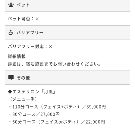
【夕食のみ】朝はゆっくりな方や早朝からの観光やゴ
ペット
¥91,000~
ポイント即利用で
最大5％OFF
¥70,400~
素泊まり
現地決済可
事前決済可
IN 15:00 - 22:00 OUT10:00
¥ 86,450 ~
ルフにもおすすめ＜★基本懐石＞
2名
¥ 61,529 ~
¥66,000~
2名
ポイント即利用で
最大5％OFF
ペット可否：
×
¥ 62,700 ~
2名
夕食付き
現地決済可
事前決済可
IN 15:00 - 18:00 OUT10:00
¥74,800~
ポイント即利用で
最大5％OFF
¥ 71,060 ~
バリアフリー
2名
【選べるエステ60分×早期割引】30日前までのご予約
¥72,600~
【添い寝無料】家族旅行×3歳未満の施設利用料が無料
¥ 68,970 ~
でお得／大切な方へのプレゼントにエステ1名分特典付
2名
バリアフリー対応：
×
／お子様グッズ特典付き＜★基本懐石＞
き＜★基本懐石＞
二食付き
現地決済可
事前決済可
IN 15:00 - 18:00 OUT10:00
【基本懐石】天翠茶寮のスタンダードを愉しめる／貸
詳細情報
二食付き
現地決済可
事前決済可
IN 15:00 - 18:00 OUT10:00
切露天または貸切岩盤浴無料＜★基本懐石＞
ポイント即利用で
最大5％OFF
詳細は、宿泊施設までお問い合わせください。
【直前割×基本懐石】直前でのご予約限定／天翠茶寮
ポイント即利用で
最大5％OFF
¥72,600~
二食付き
現地決済可
事前決済可
IN 15:00 - 18:00 OUT10:00
の基本プランをお得に愉しめる＜★基本懐石＞
¥ 68,970 ~
¥66,000~
2名
その他
ポイント即利用で
最大5％OFF
¥ 62,700 ~
2名
二食付き
現地決済可
事前決済可
IN 15:00 - 18:00 OUT10:00
¥77,000~
ポイント即利用で
最大5％OFF
¥ 73,150 ~
◆エステサロン「月風」

2名
【お盆プラン×直前割】直前のご予約でお得に／足湯B
¥74,800~
（メニュー例）

【お盆限定×朝食のみ】22時までチェックイン可能／
¥ 71,060 ~
arから始まる非日常滞在＜お盆限定懐石＞
2名
・110分コース（フェイス+ボディ）／39,000円

こだわり和朝食から始まる贅沢な一日＜朝食付き＞
二食付き
現地決済可
事前決済可
IN 15:00 - 18:00 OUT10:00
【Relux限定価格】最大30％割引プラン／天翠茶寮の
・80分コース／27,000円

朝食付き
現地決済可
事前決済可
IN 15:00 - 22:00 OUT10:00
最上級懐石プランで大人の贅沢ステイ＜●特別懐石＞
・60分コース（フェイスorボディ）／22,000円

ポイント即利用で
最大5％OFF
【お盆限定×素泊まり】22時までチェックイン可能／
ポイント即利用で
最大5％OFF
¥77,000~
二食付き
現地決済可
事前決済可
IN 15:00 - 18:00 OUT10:00
箱根強羅の温泉宿でゆったりステイ＜素泊まり＞
¥ 73,150 ~
¥66,000~