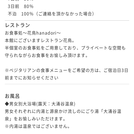
【選べるエステ60分×早期割引】30日前までのご予約
3日前　80％

【直前割×無料アップグレード】基本懐石のお値段で
でお得／大切な方へのプレゼントにエステ1名分特典付
不泊　100％（ご連絡を頂かなかった場合）
特選懐石を愉しめる＜■特選懐石＞
き＜★基本懐石＞
二食付き
現地決済可
事前決済可
IN 15:00 - 18:00 OUT10:00
レストラン
二食付き
現地決済可
事前決済可
IN 15:00 - 18:00 OUT10:00
ポイント即利用で
最大5％OFF
お食事処～花鳥hanadori～

ポイント即利用で
最大5％OFF
¥90,200~
本館にございますレストラン花鳥。

¥ 85,690 ~
¥81,400~
2名
半個室のお食事処をご用意しており、プライベートな空間も
¥ 77,330 ~
2名
守られながらお食事をお愉しみ頂けます。

【特別懐石×室数限定】贅沢食材を使用した特別懐石
※ベジタリアンの食事メニューをご希望の方は、ご宿泊日3日
【女子旅プラン】5大特典付き／足湯Barから始まる贅
で大人時間を愉しむ＜●特別懐石＞
前までにお知らせください
沢時間を堪能＜■特選懐石＞
二食付き
現地決済可
事前決済可
IN 15:00 - 18:00 OUT10:00
二食付き
現地決済可
事前決済可
IN 15:00 - 18:00 OUT11:00
ポイント即利用で
最大5％OFF
お風呂
ポイント即利用で
最大5％OFF
¥94,600~
◆男女別大浴場(露天：大涌谷温泉)

¥ 89,870 ~
¥81,400~
2名
¥ 77,330 ~
男女それぞれに内湯と源泉かけ流しのにごり湯「大涌谷温
2名
泉」をお愉しみいただけます。

※内湯は温泉ではございません。

【お盆プラン×直前割】直前のご予約でお得に／足湯B
タイムセール
arから始まる非日常滞在＜お盆限定懐石＞