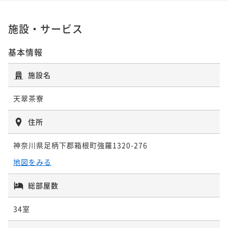
¥59,400~
こだわり和朝食から始まる贅沢な一日＜朝食付き＞
でお得／大切な方へのプレゼントにエステ1名分特典付
【お盆限定×素泊まり】22時までチェックイン可能／
¥ 56,430 ~
2名
朝食付き
現地決済可
事前決済可
IN 15:00 - 22:00 OUT10:00
き＜★基本懐石＞
箱根強羅の温泉宿でゆったりステイ＜素泊まり＞
施設・サービス
二食付き
現地決済可
事前決済可
IN 15:00 - 18:00 OUT10:00
【Relux限定価格】最大30％割引プラン／拘りの懐石
ポイント即利用で
最大5％OFF
素泊まり
現地決済可
事前決済可
ポイント即利用で
IN 15:00 - 22:00 OUT10:00
最大5％OFF
料理をお得に愉しめる＜■特選懐石＞
¥61,600~
基本情報
【早割20×基本懐石】20日前までのご予約がお得／ス
¥68,200~
ポイント即利用で
最大5％OFF
¥ 58,520 ~
2名
二食付き
現地決済可
事前決済可
IN 15:00 - 18:00 OUT10:00
¥ 64,790 ~
タンダードプランをお得に愉しめる＜★基本懐石＞
2名
¥61,600~
施設名
ポイント即利用で
最大5％OFF
¥ 58,520 ~
2名
二食付き
現地決済可
事前決済可
IN 15:00 - 18:00 OUT10:00
¥70,400~
【女子旅プラン】5大特典付き／足湯Barから始まる贅
ポイント即利用で
最大5％OFF
¥ 66,880 ~
天翠茶寮
2名
【お盆プラン×直前割】直前のご予約でお得に／足湯B
¥61,600~
沢時間を堪能＜■特選懐石＞
arから始まる非日常滞在＜お盆限定懐石＞
【基本懐石】天翠茶寮のスタンダードを愉しめる／貸
¥ 58,520 ~
2名
住所
二食付き
現地決済可
事前決済可
IN 15:00 - 18:00 OUT11:00
切露天または貸切岩盤浴無料＜★基本懐石＞
二食付き
現地決済可
事前決済可
IN 15:00 - 18:00 OUT10:00
【夕食のみ】朝はゆっくりな方や早朝からの観光やゴ
ポイント即利用で
最大5％OFF
二食付き
現地決済可
事前決済可
ポイント即利用で
IN 15:00 - 18:00 OUT10:00
最大5％OFF
神奈川県足柄下郡箱根町強羅1320-276
ルフにもおすすめ＜★基本懐石＞
¥61,600~
【Relux限定価格】最大30％OFF／スタンダードプラ
¥72,600~
ポイント即利用で
最大5％OFF
¥ 58,520 ~
地図をみる
2名
夕食付き
現地決済可
事前決済可
IN 15:00 - 18:00 OUT10:00
¥ 68,970 ~
ンをお得に愉しめる＜★基本懐石＞
2名
¥63,800~
ポイント即利用で
最大5％OFF
¥ 60,610 ~
2名
二食付き
現地決済可
事前決済可
IN 15:00 - 18:00 OUT10:00
総部屋数
¥70,400~
【マタニティプラン】妊婦様に嬉しい7大特典付／今だ
ポイント即利用で
最大5％OFF
¥ 66,880 ~
2名
【選べるエステ60分】ボディまたはフェイシャルを選
34室
¥65,120~
けの“大人ふたり時間”を愉しむ＜★基本懐石＞
べるエステ／1名様分の施術代込み＜★基本懐石＞
【女子旅プラン】5大特典付き／足湯Barから始まる贅
¥ 61,864 ~
2名
二食付き
現地決済可
事前決済可
IN 14:00 - 18:00 OUT11:00