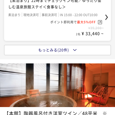
【素泊まり】22時までチェックイン可能／ゆったり愉
ンをお得に愉しめる＜★基本懐石＞
しむ温泉旅館ステイ＜食事なし＞
二食付き
現地決済可
事前決済可
IN 15:00 - 18:00 OUT10:00
素泊まり
現地決済可
事前決済可
IN 15:00 - 22:00 OUT10:00
ポイント即利用で
最大5％OFF
ポイント即利用で
最大5％OFF
¥45,760~
¥35,200~
¥ 43,472 ~
2名
¥ 33,440 ~
2名
もっとみる(20件)
【夕食のみ】朝はゆっくりな方や早朝からの観光やゴ
【朝食のみ】22時までチェックイン可能／拘り素材の
ルフにもおすすめ＜★基本懐石＞
和朝食を愉しめる＜朝食付き＞
夕食付き
現地決済可
事前決済可
IN 15:00 - 18:00 OUT10:00
朝食付き
現地決済可
事前決済可
IN 15:00 - 22:00 OUT10:00
ポイント即利用で
最大5％OFF
ポイント即利用で
最大5％OFF
¥48,400~
¥39,600~
¥ 45,980 ~
2名
¥ 37,620 ~
2名
【早割30×特選懐石】30日前までのご予約がお得／天
【早割20×基本懐石】20日前までのご予約がお得／ス
1
2
3
4
5
6
翠茶寮で食を愉しむ箱根旅＜■特選懐石＞
タンダードプランをお得に愉しめる＜★基本懐石＞
【本館】陶器風呂付き洋室ツイン／48平米 ※