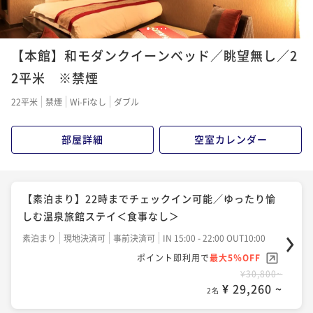
1
2
3
4
5
【本館】和モダンクイーンベッド／眺望無し／2
2平米 ※禁煙
22平米
禁煙
Wi-Fiなし
ダブル
部屋詳細
空室カレンダー
【素泊まり】22時までチェックイン可能／ゆったり愉
しむ温泉旅館ステイ＜食事なし＞
素泊まり
現地決済可
事前決済可
IN 15:00 - 22:00 OUT10:00
ポイント即利用で
最大5％OFF
¥30,800~
¥ 29,260 ~
2名