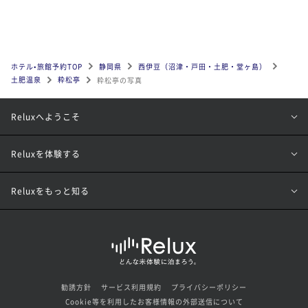
ホテル•旅館予約TOP
静岡県
西伊豆（沼津・戸田・土肥・堂ヶ島）
土肥温泉
粋松亭
粋松亭の写真
Reluxへようこそ
Reluxを体験する
Reluxをもっと知る
勧誘方針
サービス利用規約
プライバシーポリシー
Cookie等を利用したお客様情報の外部送信について