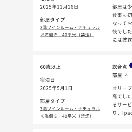
2025年11月16日
部屋は
食事も
部屋タイプ
なって
3階ツインルーム・ナチュラル
快でし
※海側※ 40平米（禁煙）
には披露宴
60歳以上
総合点
部屋
4
宿泊日
2025年5月1日
オリー
高でし
部屋タイプ
るサービ
3階ツインルーム・ナチュラル
り、Ip
※海側※ 40平米（禁煙）