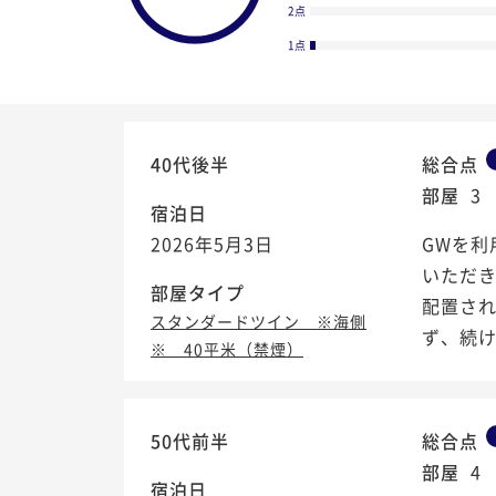
2点
1点
40代後半
総合点
部屋
3
宿泊日
2026年5月3日
GWを利
いただ
部屋タイプ
配置さ
スタンダードツイン ※海側
ず、続
※ 40平米（禁煙）
4.2
/5
50代前半
総合点
部屋
4
宿泊日