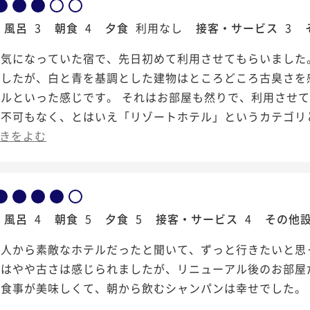
風呂
3
朝食
4
夕食
利用なし
接客・サービス
3
気になっていた宿で、先日初めて利用させてもらいました。
でしたが、白と青を基調とした建物はところどころ古臭さを
テルといった感じです。 それはお部屋も然りで、利用させ
く不可もなく、とはいえ「リゾートホテル」というカテゴリ
きをよむ
風呂
4
朝食
5
夕食
5
接客・サービス
4
その他
知人から素敵なホテルだったと聞いて、ずっと行きたいと思
設はやや古さは感じられましたが、リニューアル後のお部屋
お食事が美味しくて、朝から飲むシャンパンは幸せでした。