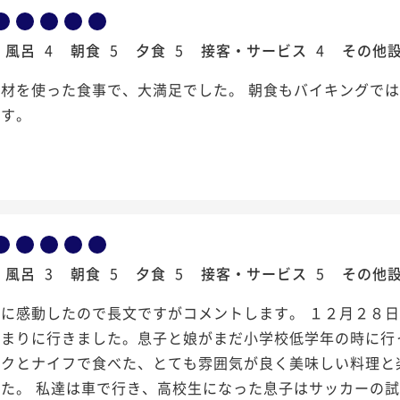
風呂
4
朝食
5
夕食
5
接客・サービス
4
その他
食材を使った食事で、大満足でした。 朝食もバイキングで
です。
風呂
3
朝食
5
夕食
5
接客・サービス
5
その他
りに感動したので長文ですがコメントします。 １２月２８
泊まりに行きました。息子と娘がまだ小学校低学年の時に行
ークとナイフで食べた、とても雰囲気が良く美味しい料理と
した。 私達は車で行き、高校生になった息子はサッカーの