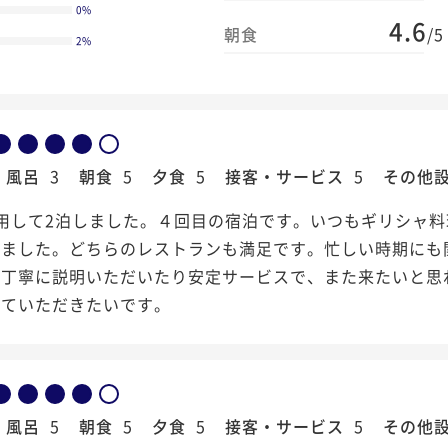
0
%
4.6
朝食
/5
2
%
風呂
3
朝食
5
夕食
5
接客・サービス
5
その他
用して2泊しました。４回目の宿泊です。いつもギリシャ料
きました。どちらのレストランも満足です。忙しい時期にも
れ丁寧に説明いただいたり安定サービスで、また来たいと思
けていただきたいです。
風呂
5
朝食
5
夕食
5
接客・サービス
5
その他