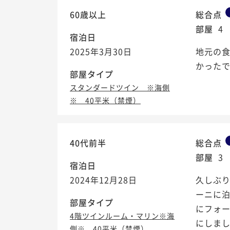
60歳以上
総合点
部屋
4
宿泊日
2025年3月30日
地元の
かった
部屋タイプ
スタンダードツイン ※海側
※ 40平米（禁煙）
40代前半
総合点
部屋
3
宿泊日
2024年12月28日
久しぶ
ーニに
部屋タイプ
にフォ
4階ツインルーム・マリン※海
にしま
側※ 40平米（禁煙）