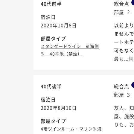
40代前半
総合点
部屋
2
宿泊日
2020年10月8日
以前より
ません
部屋タイプ
ートホ
スタンダードツイン ※海側
可もな
※ 40平米（禁煙）
最も...
続
40代後半
総合点
部屋
3
宿泊日
2020年8月10日
友人、
屋、施
部屋タイプ
りも、
4階ツインルーム・マリン※海