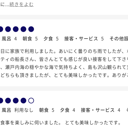
...
続きをよむ
風呂
4
朝食
5
夕食
5
接客・サービス
5
その他
生日に家族で利用しました。あいにく曇りのち雨でしたが、
ビティの船長さん、皆さんとても感じが良い接客をして下さ
は、瀬戸内海の穏やかな海で気持ちよく、島も沢山観られて
とどちらも頂きましたが、とても美味しかったです。ありが
風呂
利用なし
朝食
5
夕食
4
接客・サービス
4
食事を楽しみに伺いました。 とても美味しかったです。