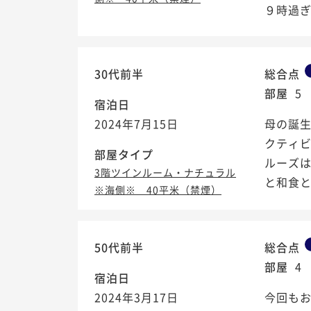
９時過ぎに
30代前半
総合点
部屋
5
宿泊日
2024年7月15日
母の誕
クティ
部屋タイプ
ルーズ
3階ツインルーム・ナチュラル
と和食
※海側※ 40平米（禁煙）
50代前半
総合点
部屋
4
宿泊日
2024年3月17日
今回もお