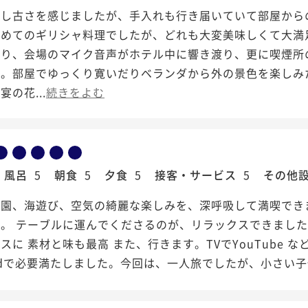
少し古さを感じましたが、手入れも行き届いていて部屋から
初めてのギリシャ料理でしたが、どれも大変美味しくて大満
おり、会場のマイク音声がホテル中に響き渡り、更に喫煙所
た。部屋でゆっくり寛いだりベランダから外の景色を楽しみ
の花...
続きをよむ
風呂
5
朝食
5
夕食
5
接客・サービス
5
その他
ブ園、海遊び、空気の綺麗な楽しみを、深呼吸して満喫でき
た。 テーブルに運んでくださるのが、リラックスできまし
スに 素材と味も最高️ また、行きます。TVでYouTube な
adで必要満たしました。今回は、一人旅でしたが、小さい子供連れ