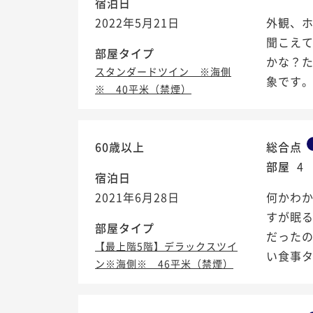
宿泊日
2022年5月21日
外観、
聞こえて
部屋タイプ
かな？
スタンダードツイン ※海側
象です
※ 40平米（禁煙）
60歳以上
総合点
部屋
4
宿泊日
2021年6月28日
何かわ
すが眠
部屋タイプ
だったの
【最上階5階】デラックスツイ
い食事タ
ン※海側※ 46平米（禁煙）