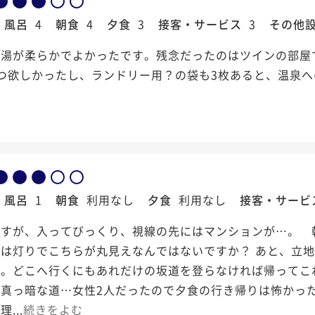
風呂
4
朝食
4
夕食
3
接客・サービス
3
その他
お湯が柔らかでよかったです。残念だったのはツインの部屋
つ欲しかったし、ランドリー用？の袋も3枚あると、温泉
風呂
1
朝食
利用なし
夕食
利用なし
接客・サービ
ですが、入ってびっくり、視線の先にはマンションが…。 
夜は灯りでこちらが丸見えなんではないですか？ あと、立
す。どこへ行くにもあれだけの坂道を登らなければ帰ってこ
真っ暗な道…女性2人だったので夕食の行き帰りは怖かった
...
続きをよむ