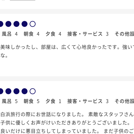
風呂
4
朝食
4
夕食
4
接客・サービス
3
その他
も美味しかったし、部屋は、広くて心地良かったです。強い
かな。
風呂
5
朝食
5
夕食
1
接客・サービス
3
その他
は白浜旅行の際にお世話になりました。 素敵なスタッフさ
は子供に優しくお声がけいただきありがとうございました。
が良いだけに悪目立ちしてしまっていました。 まだ子供の