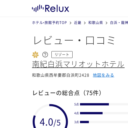
ホテル•旅館予約TOP
近畿
和歌山県
白浜・龍
レビュー・口コミ
リゾート
南紀白浜マリオットホテル
和歌山県西牟婁郡白浜町2428
地図をみる
レビューの総合点
（75件）
5点
4点
3点