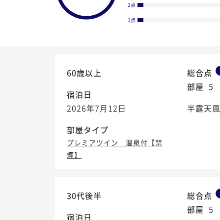
2点
1点
60歳以上
総合点
部屋
5
宿泊日
2026年7月12日
半露天
部屋タイプ
プレミアツイン 温泉付【禁
煙】
4.0
/5
30代後半
総合点
部屋
5
宿泊日