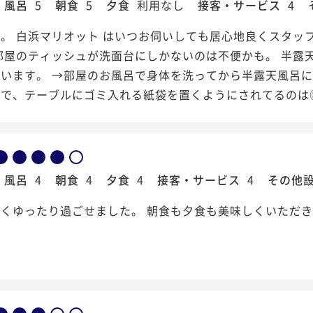
風呂
5
朝食
5
夕食
利用なし
接客・サービス
4
。 白浜マリオット はいつお伺いしても居心地良くスタッ
部屋のティッシュが洗面台にしかないのは不便かも。 半露
います。 →部屋のお風呂で身体を洗ってから半露天風呂に
ェで、テーブルにゴミ入れる紙袋を置くようにされてるのは
風呂
4
朝食
4
夕食
4
接客・サービス
4
その他
くゆったり過ごせました。 朝食も夕食も美味しくいただ