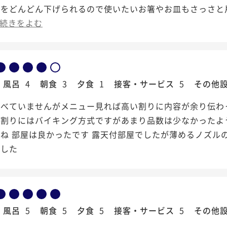
皿をどんどん下げられるので使いたいお箸やお皿もさっさと
続きをよむ
風呂
4
朝食
3
夕食
1
接客・サービス
5
その他
食べていませんがメニュー見れば高い割りに内容が余り伝わ
の割りにはバイキング方式ですがあまり品数は少なかったよ
ね 部屋は良かったです 露天付部屋でしたが薄めるノズル
ました
風呂
5
朝食
5
夕食
5
接客・サービス
5
その他