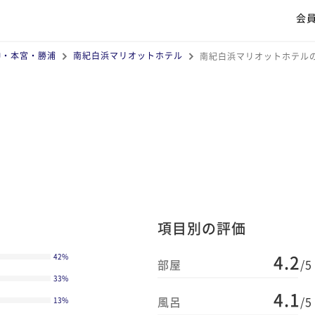
会
神・本宮・勝浦
南紀白浜マリオットホテル
南紀白浜マリオットホテル
項目別の評価
4.2
42
%
部屋
/5
33
%
4.1
風呂
/5
13
%