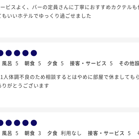
サービスよく、バーの定員さんに丁寧におすすめカクテルも
てもいいホテルでゆっくり過ごせました
風呂
5
朝食
5
夕食
5
接客・サービス
5
その他
が1人体調不良のため相談するとはやめに部屋で休ましても
ありがとうございます
風呂
5
朝食
3
夕食
利用なし
接客・サービス
5