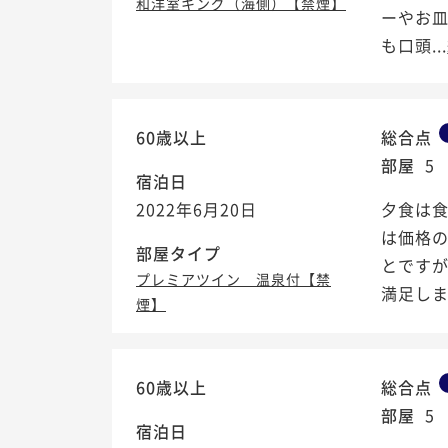
和洋室キング（海側）【禁煙】
ーやお
も口頭...
60歳以上
総合点
部屋
5
宿泊日
2022年6月20日
夕食は
は価格
部屋タイプ
とですが
プレミアツイン 温泉付【禁
満足し
煙】
60歳以上
総合点
部屋
5
宿泊日