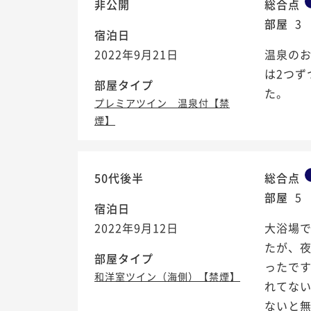
非公開
総合点
部屋
3
宿泊日
2022年9月21日
温泉の
は2つず
部屋タイプ
た。
プレミアツイン 温泉付【禁
煙】
50代後半
総合点
部屋
5
宿泊日
2022年9月12日
大浴場
たが、
部屋タイプ
ったで
和洋室ツイン（海側）【禁煙】
れてない
ないと無理