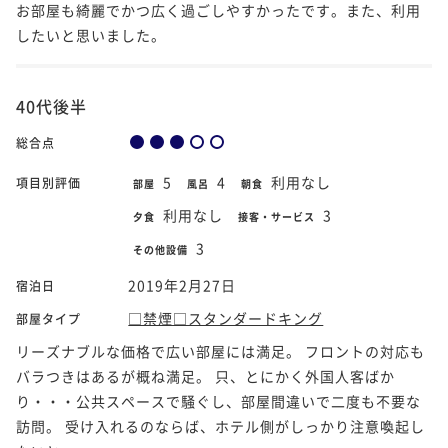
お部屋も綺麗でかつ広く過ごしやすかったです。また、利用
したいと思いました。
40代後半
総合点
5
4
利用なし
項目別評価
部屋
風呂
朝食
利用なし
3
夕食
接客・サービス
3
その他設備
2019年2月27日
宿泊日
□禁煙□スタンダードキング
部屋タイプ
リーズナブルな価格で広い部屋には満足。 フロントの対応も
バラつきはあるが概ね満足。 只、とにかく外国人客ばか
り・・・公共スペースで騒ぐし、部屋間違いで二度も不要な
訪問。 受け入れるのならば、ホテル側がしっかり注意喚起し