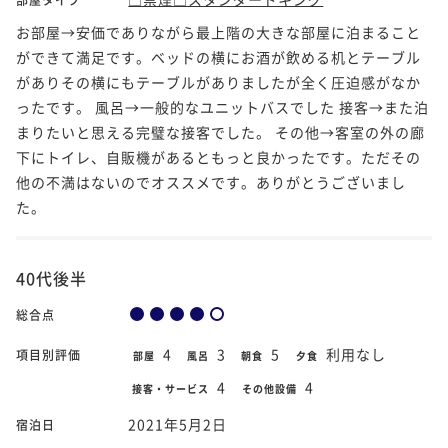
お部屋→安価でありながら最上階の大きな部屋に泊まること
ができて満足です。ベッドの横にお酒が飲める机とテーブル
がありその横にもテーブルがありましたが全く圧迫感がなか
ったです。 風呂→一般的なユニットバスでした 接客→また泊
まりたいと思える完璧な接客でした。 その他→客室の外の廊
下にトイレ、自販機があるともっと良かったです。ただその
他の不満はないのでオススメです。ありがとうございまし
た。
40代後半
総合点
4
3
5
利用なし
項目別評価
部屋
風呂
朝食
夕食
4
4
接客・サービス
その他設備
2021年5月2日
宿泊日