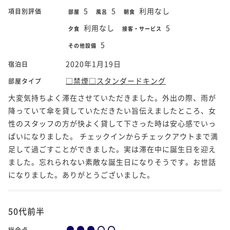
5
5
利用なし
項目別評価
部屋
風呂
朝食
利用なし
5
夕食
接客・サービス
5
その他設備
2020年1月19日
宿泊日
□禁煙□スタンダードキング
部屋タイプ
大変気持ちよく滞在させていただきました。外出の際、雨が
降っていて傘を貸していただきたい旨伝えましたところ、女
性のスタッフの方が快よく貸して下さった時は安心感でいっ
ぱいになりました。 チェックインからチェックアウトまで満
足して過ごすことができました。実は滞在中に誕生日を迎え
ました。忘れられない素敵な誕生日になりそうです。お世話
になりました。ありがとうございました。
50代前半
総合点