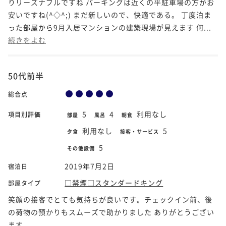
りリーズナブルですね パーキングは近くの平駐車場の方がお
安いですね(^◇^;) まだ新しいので、快適である。 丁度泊ま
った部屋から9月入居マンションの建築現場が見えます 何...
続きをよむ
50代前半
総合点
5
4
利用なし
項目別評価
部屋
風呂
朝食
利用なし
5
夕食
接客・サービス
5
その他設備
2019年7月2日
宿泊日
□禁煙□スタンダードキング
部屋タイプ
笑顔の接客でとても気持ちが良いです。チェックイン前、後
の荷物の預かりもスムーズで助かりました ありがとうござい
ます