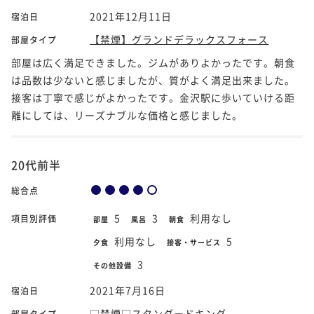
2021年12月11日
宿泊日
【禁煙】グランドデラックスフォース
部屋タイプ
部屋は広く満足できました。ジムがありよかったです。朝食
は品数は少ないと感じましたが、質がよく満足出来ました。
接客は丁寧で感じがよかったです。金沢駅に歩いていける距
離にしては、リーズナブルな価格と感じました。
20代前半
総合点
5
3
利用なし
項目別評価
部屋
風呂
朝食
利用なし
5
夕食
接客・サービス
3
その他設備
2021年7月16日
宿泊日
□禁煙□スタンダードキング
部屋タイプ