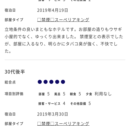
2019年4月19日
宿泊日
□禁煙□スーペリアキング
部屋タイプ
立地条件の良いまともなホテルです。お部屋の造りもウサギ
小屋的でなく、ゆっくり出来ました。 禁煙室との表示でした
が、部屋に入るなり、明らかにタバコ臭が強く、不快でし
た。
30代後半
総合点
5
5
5
利用なし
項目別評価
部屋
風呂
朝食
夕食
4
5
接客・サービス
その他設備
2019年3月30日
宿泊日
□禁煙□スーペリアキング
部屋タイプ