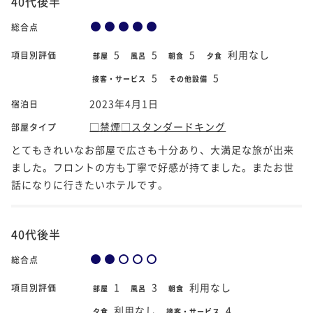
40代後半
総合点
5
5
5
利用なし
項目別評価
部屋
風呂
朝食
夕食
5
5
接客・サービス
その他設備
2023年4月1日
宿泊日
□禁煙□スタンダードキング
部屋タイプ
とてもきれいなお部屋で広さも十分あり、大満足な旅が出来
ました。フロントの方も丁寧で好感が持てました。またお世
話になりに行きたいホテルです。
40代後半
総合点
1
3
利用なし
項目別評価
部屋
風呂
朝食
利用なし
4
夕食
接客・サービス