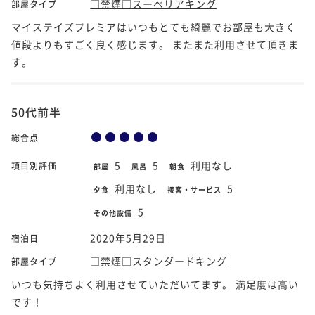
□禁煙□スーペリアキング
部屋タイプ
マイステイズプレミアはいつもとても綺麗でお部屋も大きく
値段よりもすごく良く感じます。 またまた利用させて頂きま
す。
50代前半
総合点
5
5
利用なし
項目別評価
部屋
風呂
朝食
利用なし
5
夕食
接客・サービス
5
その他設備
2020年5月29日
宿泊日
□禁煙□スタンダードキング
部屋タイプ
いつも気持ちよく利用させていただいてます。 満足度は高い
です！