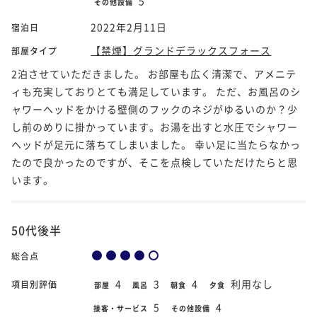
5
その他設備
2022年2月11日
宿泊日
【禁煙】グランドデラックスフォース
部屋タイプ
2泊させていただきました。 お部屋も広く清潔で、アメニテ
ィも充実しておりとても満足しています。 ただ、お風呂のシ
ャワーヘッドをかける壁側のフックのネジがゆるいのか？少
し前のめりに掛かっています。お湯を出すと水圧でシャワー
ヘッドが足元に落ちてしまいました。 幸い足に当たらなかっ
たので良かったのですが、そこを点検していただけたらと思
います。
50代後半
総合点
4
3
4
利用なし
項目別評価
部屋
風呂
朝食
夕食
5
4
接客・サービス
その他設備