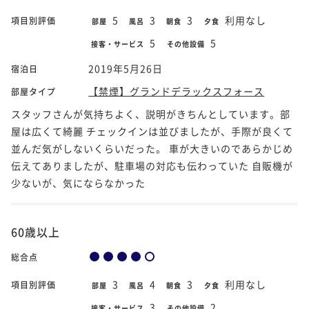
5
3
3
利用なし
項目別評価
部屋
風呂
朝食
夕食
5
5
接客・サービス
その他設備
2019年5月26日
宿泊日
【禁煙】グランドデラックスフォース
部屋タイプ
スタッフさんが気持ちよく、説明がきちんとしています。部
屋は広くて綺麗 チェックインは並びましたが、手際が良くて
並んだ気がしないくらいだった。 車が大きいのであらかじめ
伝えてありましたが、駐車場の対応も伝わっていた 自販機が
少ないが、気にならなかった
60歳以上
総合点
3
4
3
利用なし
項目別評価
部屋
風呂
朝食
夕食
3
2
接客・サービス
その他設備