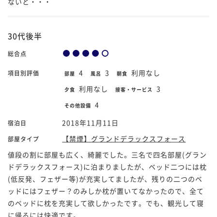
ないと・・・
30代後半
総合点
4
3
利用なし
項目別評価
部屋
風呂
朝食
利用なし
3
夕食
接客・サービス
4
その他設備
2018年11月11日
宿泊日
【禁煙】グランドデラックスフォース
部屋タイプ
値段の割に部屋も広く、綺麗でした。三名で四名部屋(グラン
ドデラックスフォース)に泊まりましたが、ベッド二つには枕
(低反発、フェザー等)が充実してましたが、残りの二つのベ
ッドにはフェザー？のみしか枕が置いてなかったので、全て
のベッドに枕を充実して欲しかったです。でも、観光して寝
に帰るには快適です。