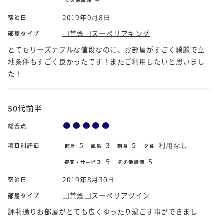
2019年9月8日
宿泊日
□禁煙□スーペリアキング
部屋タイプ
とてもリーズナブルな値段なのに、お部屋がすごく綺麗で立
地条件もすごく良かったです！またご利用したいと思いまし
た！
50代前半
総合点
5
3
5
利用なし
項目別評価
部屋
風呂
朝食
夕食
5
5
接客・サービス
その他設備
2019年8月30日
宿泊日
□禁煙□スーペリアツイン
部屋タイプ
評判通りお部屋がとても広くゆったり過ごす事ができまし