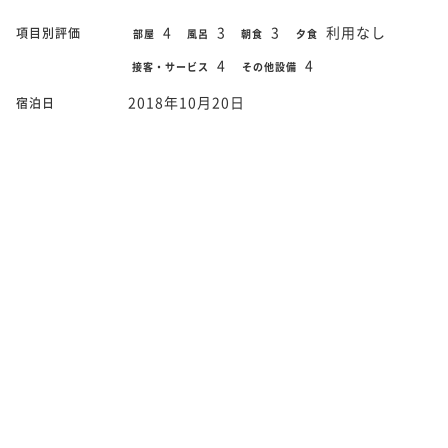
4
3
3
利用なし
項目別評価
部屋
風呂
朝食
夕食
4
4
接客・サービス
その他設備
2018年10月20日
宿泊日
□禁煙□スタンダードキング
部屋タイプ
ドア内で靴を脱ぎ素足で歩き回れるのがとてもくつろげまし
た。そして室内もとても清潔で気持ちよかったです。 実用的
かつセンスのよいデスクやインテリア、また泊まりたいで
す。
40代後半
総合点
5
4
5
利用なし
項目別評価
部屋
風呂
朝食
夕食
3
4
接客・サービス
その他設備