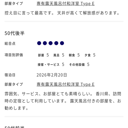
専有露天風呂付和洋室 Type E
部屋タイプ
控え目に言って最高です。 天井が高くて解放感があります。
50代後半
総合点
5
5
5
5
項目別評価
部屋
風呂
朝食
夕食
5
5
接客・サービス
その他設備
2026年2月20日
宿泊日
専有露天風呂付和洋室 Type E
部屋タイプ
雰囲気、サービス、お部屋とても素晴らしい。 香川県、訪問
時の定宿として利用しています。 露天風呂付きの部屋を、お
勧めします。
50代前半