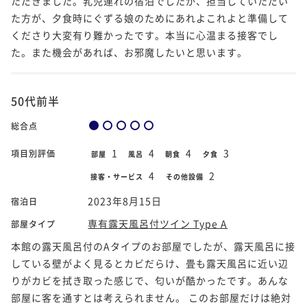
ただきました。乳児連れの宿泊でしたが、担当していただい
た方が、夕食時にぐずる娘のためにあれよこれよと準備して
くださり大変有り難かったです。本当に心温まる接客でし
た。また機会があれば、お邪魔したいと思います。
50代前半
総合点
1
4
4
3
項目別評価
部屋
風呂
朝食
夕食
4
2
接客・サービス
その他設備
2023年8月15日
宿泊日
専有露天風呂付ツイン Type A
部屋タイプ
本館の露天風呂付のAタイプのお部屋でしたが、露天風呂に接
している壁がよく見るとカビだらけ、畳も露天風呂に近い辺
りがカビを拭き取った感じで、匂いが酷かったです。あんな
部屋に客を通すとは考えられません。 このお部屋だけは絶対