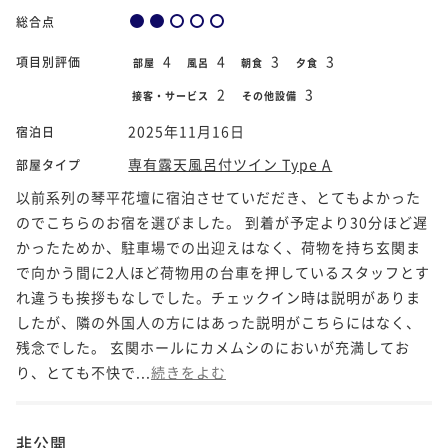
総合点
4
4
3
3
項目別評価
部屋
風呂
朝食
夕食
2
3
接客・サービス
その他設備
2025年11月16日
宿泊日
専有露天風呂付ツイン Type A
部屋タイプ
以前系列の琴平花壇に宿泊させていだだき、とてもよかった
のでこちらのお宿を選びました。 到着が予定より30分ほど遅
かったためか、駐車場での出迎えはなく、荷物を持ち玄関ま
で向かう間に2人ほど荷物用の台車を押しているスタッフとす
れ違うも挨拶もなしでした。チェックイン時は説明がありま
したが、隣の外国人の方にはあった説明がこちらにはなく、
残念でした。 玄関ホールにカメムシのにおいが充満してお
り、とても不快で...
続きをよむ
非公開