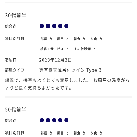
30代前半
総合点
5
5
5
5
項目別評価
部屋
風呂
朝食
夕食
5
5
接客・サービス
その他設備
2023年12月2日
宿泊日
専有露天風呂付ツイン Type B
部屋タイプ
綺麗で、接客もよくとても満足しました。 お風呂の温度がち
ょうど良く気持ちよかったです。
50代前半
総合点
5
5
5
5
項目別評価
部屋
風呂
朝食
夕食