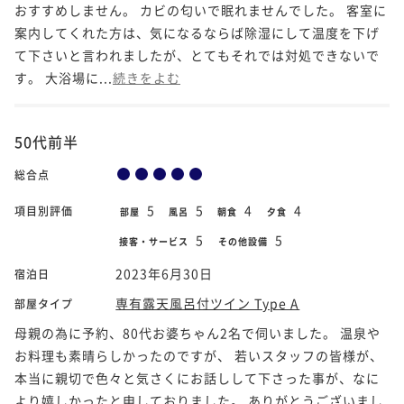
おすすめしません。 カビの匂いで眠れませんでした。 客室に
案内してくれた方は、気になるならば除湿にして温度を下げ
て下さいと言われましたが、とてもそれでは対処できないで
す。 大浴場に...
続きをよむ
50代前半
総合点
5
5
4
4
項目別評価
部屋
風呂
朝食
夕食
5
5
接客・サービス
その他設備
2023年6月30日
宿泊日
専有露天風呂付ツイン Type A
部屋タイプ
母親の為に予約、80代お婆ちゃん2名で伺いました。 温泉や
お料理も素晴らしかったのですが、 若いスタッフの皆様が、
本当に親切で色々と気さくにお話しして下さった事が、なに
より嬉しかったと申しておりました。 ありがとうございまし