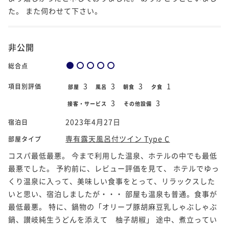
た。 また伺わせて下さい。
非公開
総合点
3
3
3
1
項目別評価
部屋
風呂
朝食
夕食
3
3
接客・サービス
その他設備
2023年4月27日
宿泊日
専有露天風呂付ツイン Type C
部屋タイプ
コスパ最低最悪。 今まで利用した温泉、ホテルの中でも最低
最悪でした。 予約前に、レビュー評価を見て、 ホテルでゆっ
くり温泉に入って、美味しい食事をとって、リラックスした
いと思い、宿泊しましたが・・・ 部屋も温泉も普通。食事が
最低最悪。 特に、鍋物の「オリーブ豚胡麻豆乳しゃぶしゃぶ
鍋、讃岐純生うどんを添えて 柚子胡椒」 途中、煮立ってい