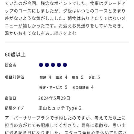
ていたのが今回、残念なポイントでした。食事はグレードア
ップのコースにしましたが、夕飯はいつものコースとあまり
差がないような気がしました。朝食はありきたりではないメ
ニューが嬉しかったです。お迎えお見送りをしていただき、
温かいおもてなしをあ...
続きをよむ
60歳以上
総合点
4
4
5
5
項目別評価
部屋
風呂
朝食
夕食
5
4
接客・サービス
その他設備
2024年5月29日
宿泊日
里山ヒュッテ Type G
部屋タイプ
アニバーサリープランで予約したのですが、考えてた以上に
担当の方がとても配慮してくださり、最高に素敵な、思い出
に残る記念日になりました。 スタッフ全員心を込めて対応さ