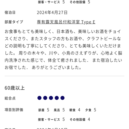
5
5
接客・サービス
その他設備
2024年4月27日
宿泊日
専有露天風呂付和洋室 Type E
部屋タイプ
お食事もとても美味しく、日本酒も、美味しいお酒をチョイ
スくださり、またスタッフの方もお酒や、クラフトビールな
どの説明も丁寧にしてくださり、とても美味しくいただけま
した。 周りの木々や、川や、小鳥のさえずりが、心地よく脳
内洗浄された感じで、体全て癒されました． また宿泊したい
お宿でした． ありがとうございました。
60歳以上
総合点
5
5
4
5
項目別評価
部屋
風呂
朝食
夕食
5
4
接客・サービス
その他設備