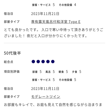
5
4
接客・サービス
その他設備
2023年11月21日
宿泊日
専有露天風呂付和洋室 Type E
部屋タイプ
とても良かったです。 入口で寒い中待って頂きありがとうご
ざいました！ 夜だと入口が分かりにくかったです。
50代後半
総合点
5
5
5
5
項目別評価
部屋
風呂
朝食
夕食
5
5
接客・サービス
その他設備
2023年11月11日
宿泊日
モデレートツイン
部屋タイプ
お部屋もキレイで、お庭も見えて自然を感じながら泊まりま