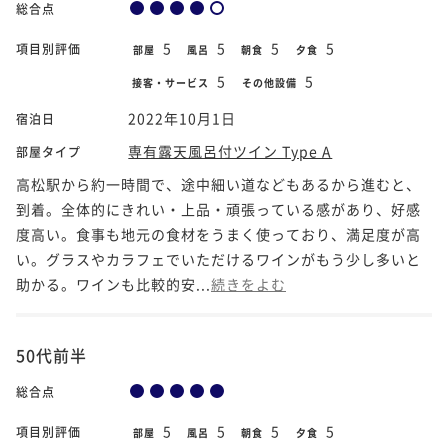
総合点
5
5
5
5
項目別評価
部屋
風呂
朝食
夕食
5
5
接客・サービス
その他設備
2022年10月1日
宿泊日
専有露天風呂付ツイン Type A
部屋タイプ
高松駅から約一時間で、途中細い道などもあるから進むと、
到着。全体的にきれい・上品・頑張っている感があり、好感
度高い。食事も地元の食材をうまく使っており、満足度が高
い。グラスやカラフェでいただけるワインがもう少し多いと
助かる。ワインも比較的安...
続きをよむ
50代前半
総合点
5
5
5
5
項目別評価
部屋
風呂
朝食
夕食