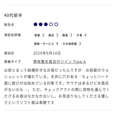
40代前半
総合点
3
3
3
4
項目別評価
部屋
風呂
朝食
夕食
4
3
接客・サービス
その他設備
2024年9月14日
宿泊日
専有露天風呂付ツイン Type A
部屋タイプ
以前とまって結構好きなお宿だったんですが‥お部屋のウォ
シュレットが壊れている、天井に穴がある‥ちょっとハード
面に綻びが出始めている印象です。サウナはあるけど水風呂
がないのも‥。 ただ、チェックアウトの際に荷物を運んでく
ださるお宿はなかなかないし、お見送りもしてくださる優し
さというソフト面は素敵です