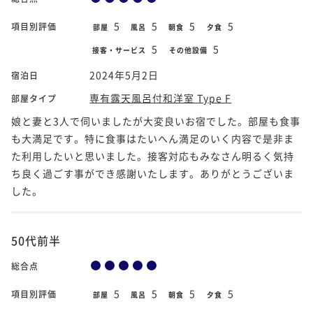
5
5
5
5
項目別評価
部屋
風呂
朝食
夕食
5
5
接客・サービス
その他設備
2024年5月2日
宿泊日
専有露天風呂付和洋室 Type F
部屋タイプ
娘と妻と3人で伺いましたが大変良いお宿でした。部屋も食事
も大満足です。特に食事はたいへん満足のいく内容で是非ま
た利用したいと思いました。接客対応もみなさん明るく気持
ち良く過ごす事ができ感謝いたします。ありがとうございま
した。
50代前半
総合点
5
5
5
5
項目別評価
部屋
風呂
朝食
夕食