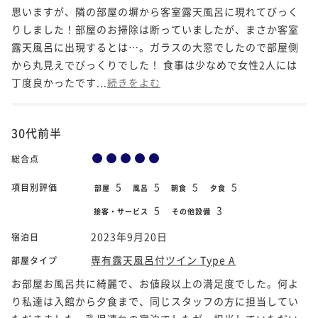
思いますが、隣の部屋の塀から客室露天風呂に現れてびっく
りしました！部屋のお掃除は断っていましたが、まさか客室
露天風呂に出現するとは…。ガラスの大窓でしたので部屋側
から丸見えでびっくりでした！ 食事は少なめで女性2人には
丁度良かったです...
続きをよむ
30代前半
総合点
5
5
5
5
項目別評価
部屋
風呂
朝食
夕食
5
3
接客・サービス
その他設備
2023年9月20日
宿泊日
専有露天風呂付ツイン Type A
部屋タイプ
お部屋お風呂共に綺麗で、お値段以上の満足度でした。何よ
り私達は入館から夕食まで、同じスタッフの方に担当してい