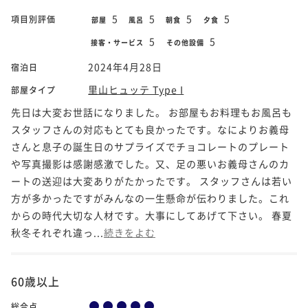
5
5
5
5
項目別評価
部屋
風呂
朝食
夕食
5
5
接客・サービス
その他設備
2024年4月28日
宿泊日
里山ヒュッテ Type I
部屋タイプ
先日は大変お世話になりました。 お部屋もお料理もお風呂も
スタッフさんの対応もとても良かったです。なによりお義母
さんと息子の誕生日のサプライズでチョコレートのプレート
や写真撮影は感謝感激でした。又、足の悪いお義母さんのカ
ートの送迎は大変ありがたかったです。 スタッフさんは若い
方が多かったですがみんなの一生懸命が伝わりました。これ
からの時代大切な人材です。大事にしてあげて下さい。 春夏
秋冬それぞれ違っ...
続きをよむ
60歳以上
総合点