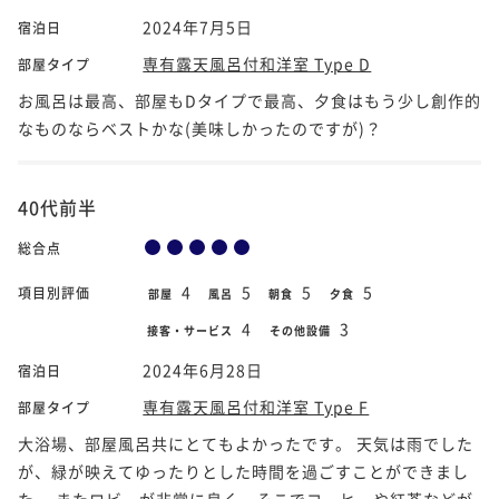
2024年7月5日
宿泊日
専有露天風呂付和洋室 Type D
部屋タイプ
お風呂は最高、部屋もDタイプで最高、夕食はもう少し創作的
なものならベストかな(美味しかったのですが)？
40代前半
総合点
4
5
5
5
項目別評価
部屋
風呂
朝食
夕食
4
3
接客・サービス
その他設備
2024年6月28日
宿泊日
専有露天風呂付和洋室 Type F
部屋タイプ
大浴場、部屋風呂共にとてもよかったです。 天気は雨でした
が、緑が映えてゆったりとした時間を過ごすことができまし
た。 またロビーが非常に良く、そこでコーヒーや紅茶などが