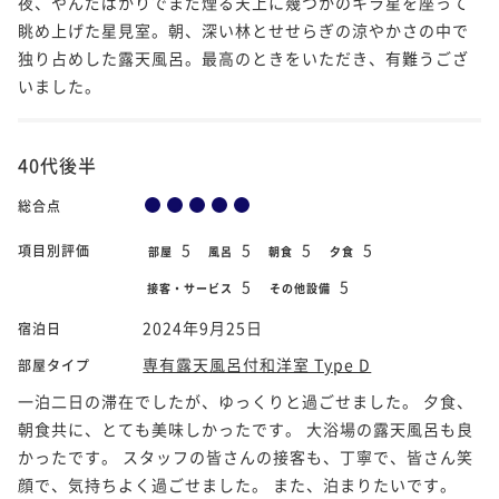
夜、やんだばかりでまだ煙る天上に幾つかのキラ星を座って
眺め上げた星見室。朝、深い林とせせらぎの涼やかさの中で
独り占めした露天風呂。最高のときをいただき、有難うござ
いました。
40代後半
総合点
5
5
5
5
項目別評価
部屋
風呂
朝食
夕食
5
5
接客・サービス
その他設備
2024年9月25日
宿泊日
専有露天風呂付和洋室 Type D
部屋タイプ
一泊二日の滞在でしたが、ゆっくりと過ごせました。 夕食、
朝食共に、とても美味しかったです。 大浴場の露天風呂も良
かったです。 スタッフの皆さんの接客も、丁寧で、皆さん笑
顔で、気持ちよく過ごせました。 また、泊まりたいです。