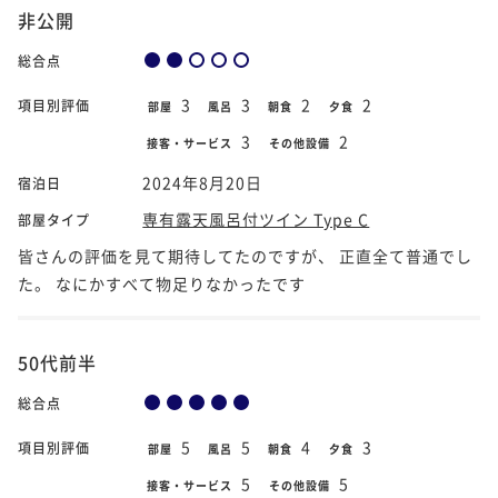
非公開
総合点
3
3
2
2
項目別評価
部屋
風呂
朝食
夕食
3
2
接客・サービス
その他設備
2024年8月20日
宿泊日
専有露天風呂付ツイン Type C
部屋タイプ
皆さんの評価を見て期待してたのですが、 正直全て普通でし
た。 なにかすべて物足りなかったです
50代前半
総合点
5
5
4
3
項目別評価
部屋
風呂
朝食
夕食
5
5
接客・サービス
その他設備