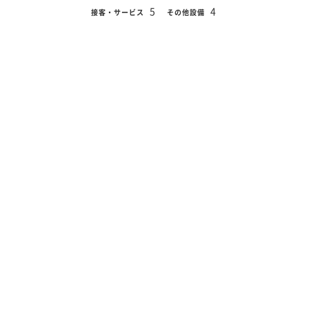
5
4
接客・サービス
その他設備
2022年8月19日
宿泊日
専有露天風呂付和洋室 Type E
部屋タイプ
部屋でWIFIがつながりにくかったのはマイナス？ですが、そ
の他は大満足です。 まぁ、ケータイ依存症の自分に反省です
ね。
50代前半
総合点
5
5
5
5
項目別評価
部屋
風呂
朝食
夕食
5
5
接客・サービス
その他設備
2022年7月11日
宿泊日
専有露天風呂付和洋室 Type E
部屋タイプ