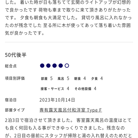
した。 着いた時が日も落ちてて玄関のライトアップが幻想的
で良かったです 荷物も車まで取りに来て頂きありがたかった
です。 夕食も朝食も大満足でした。 貸切り風呂に入れなかっ
たのが残念でした 至る所に木が使ってあって落ち着いた雰囲
気が良かったです。
50代後半
総合点
5
5
4
4
項目別評価
部屋
風呂
朝食
夕食
4
4
接客・サービス
その他設備
2023年10月14日
宿泊日
専有露天風呂付和洋室 Type F
部屋タイプ
2泊3日で宿泊させて頂きました。 客室露天風呂の温度はとて
も良く何回も入る事ができゆっくりできました。残念なの
が、2日目の昼前にスタッフが掃除と湯の入れ替えのためだと