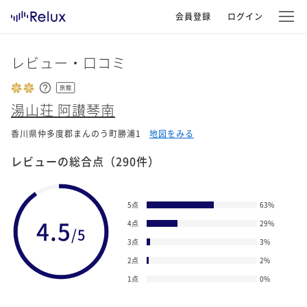
会員登録
ログイン
レビュー・口コミ
旅館
湯山荘 阿讃琴南
香川県仲多度郡まんのう町勝浦1
地図をみる
レビューの総合点
（290件）
5点
63
%
4.5
4点
29
%
/5
3点
3
%
2点
2
%
1点
0
%