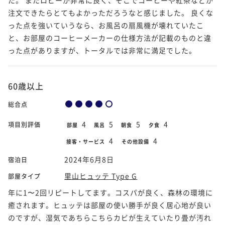
注文できたらとてもよかっただろうなと感じました。 良くな
った点を強いていうなら、お風呂の扇風機が壊れていたこ
と、お部屋のコーヒーメーカーの仕様方法が記載のものと違
った点がありますが、トータルでは非常に満足でした。
60歳以上
総合点
4
5
5
4
項目別評価
部屋
風呂
朝食
夕食
4
4
接客・サービス
その他設備
2024年6月8日
宿泊日
里山ヒュッテ Type G
部屋タイプ
年に1〜2回リピートしてます。コスパが良く、森林の環境に
癒されます。ヒュッテは部屋の使い勝手が良く居心地が良い
のですが、湿気であちらこちらカビが生えていたり畳が汚れ