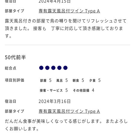
2024年4月15日
宿泊日
専有露天風呂付ツイン Type A
部屋タイプ
露天風呂付きの部屋で鳥の囀りを聞けてリフレッシュさせて
頂きました。 接客も゙丁寧に対応して頂き感謝しておりま
す。
50代前半
総合点
5
5
5
5
項目別評価
部屋
風呂
朝食
夕食
5
4
接客・サービス
その他設備
2024年3月16日
宿泊日
専有露天風呂付ツイン Type A
部屋タイプ
だんだん食事が美味しくなってる感じがします。 またよろし
くお願いします。