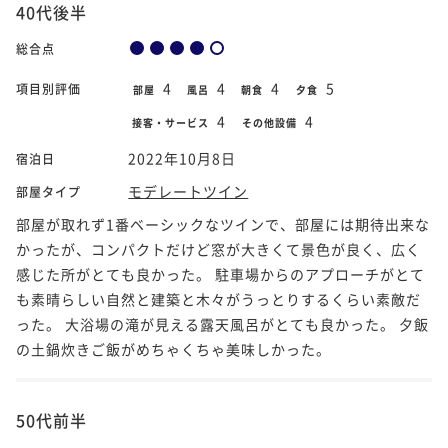
40代後半
総合点
4
4
4
5
項目別評価
部屋
風呂
朝食
夕食
4
4
接客・サービス
その他設備
2022年10月8日
宿泊日
モデレートツイン
部屋タイプ
部屋が取れず1番ベーシックなツインで、部屋には期待出来な
かったが、コンパクトだけど窓が大きくて景色が良く、広く
感じた所がとても良かった。 駐車場からのアプローチがとて
も素晴らしい自然と建築と木々がうっとりするくらい素敵だ
った。 大浴場の滝が見える露天風呂がとても良かった。 夕飯
の土鍋炊きご飯がめちゃくちゃ美味しかった。
50代前半