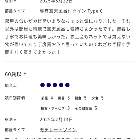
2025年8月22日
宿泊日
専有露天風呂付ツイン Type C
部屋タイプ
部屋の匂いがカビ臭いようなちょっと気になりました。それ
以外は部屋も綺麗で露天風呂も気持ちよかったです。接客も
丁寧でお料理も美味しかった。お土産もネットでは買えない
物が置いてあり丁度買おうと思っていたのでわざわざ探す手
間もなく買えてよかった！
60歳以上
総合点
4
5
5
5
項目別評価
部屋
風呂
朝食
夕食
5
5
接客・サービス
その他設備
2025年7月13日
宿泊日
モデレートツイン
部屋タイプ