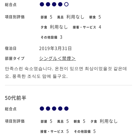
総合点
5
利用なし
5
項目別評価
部屋
風呂
朝食
利用なし
4
夕食
接客・サービス
3
その他設備
2019年3月31日
宿泊日
シングル＜禁煙＞
部屋タイプ
만족스런 숙소였습니다. 온천이 있으면 최상이었을것 같은데
요. 풍족한 조식도 맘에 들구요.
50代前半
総合点
5
5
5
利用なし
項目別評価
部屋
風呂
朝食
夕食
5
5
接客・サービス
その他設備