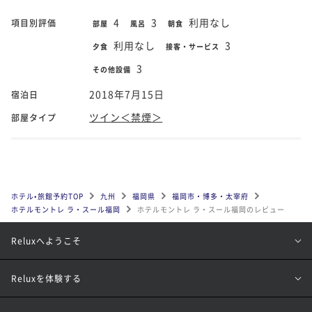
4
3
利用なし
項目別評価
部屋
風呂
朝食
利用なし
3
夕食
接客・サービス
3
その他設備
2018年7月15日
宿泊日
ツイン＜禁煙＞
部屋タイプ
ホテル•旅館予約TOP
九州
福岡県
福岡市・博多・太宰府
ホテルモントレ ラ・スール福岡
ホテルモントレ ラ・スール福岡のレビュー
Reluxへようこそ
Reluxを体験する