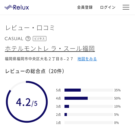
会員登録
ログイン
レビュー・口コミ
ビジネス
ホテルモントレ ラ・スール福岡
福岡県福岡市中央区大名２丁目８−２７
地図をみる
レビューの総合点
（20件）
5点
35
%
4.2
4点
50
%
/5
3点
10
%
2点
5
%
1点
0
%