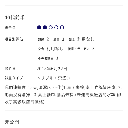
40代前半
総合点
2
3
利用なし
項目別評価
部屋
風呂
朝食
利用なし
3
夕食
接客・サービス
3
その他設備
2018年6月22日
宿泊日
トリプル＜禁煙＞
部屋タイプ
我們連續住了5天,清潔度:不佳(1.桌面未擦,桌上立牌皆灰塵. 2.
地面沒有清掃 . 3.桌上紙巾.備品未補.(未達高級飯店的水準,卻
收了高級飯店的價格)
非公開