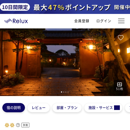
会員登録
ログイン
51
枚
1
2
3
4
5
宿の説明
レビュー
部屋・プラン
施設・サービス
旅館