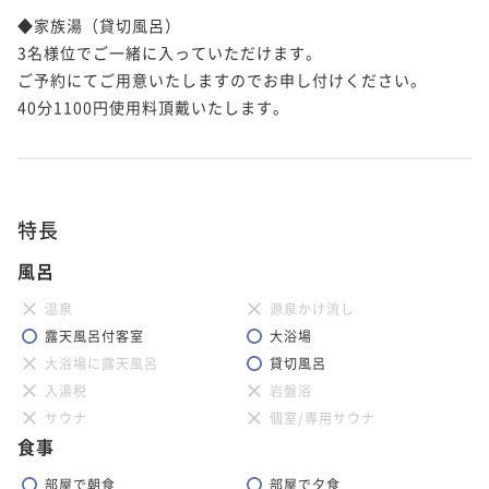
◆家族湯（貸切風呂）

3名様位でご一緒に入っていただけます。

ご予約にてご用意いたしますのでお申し付けください。

40分1100円使用料頂戴いたします。 

特長
風呂
温泉
源泉かけ流し
露天風呂付客室
大浴場
大浴場に露天風呂
貸切風呂
入湯税
岩盤浴
サウナ
個室/専用サウナ
食事
部屋で朝食
部屋で夕食