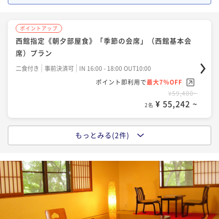
ポイントアップ
西館指定《朝夕部屋食》「季節の会席」（西館基本会
席）プラン
二食付き
事前決済可
IN 16:00 - 18:00 OUT10:00
ポイント即利用で
最大7％OFF
¥59,400~
¥ 55,242 ~
2名
もっとみる(2件)
ポイントアップ
西館指定《女将セレクト大和の地酒》《朝夕部屋食》
貴方のお好みはどちら？★3種の利き酒プラン
二食付き
事前決済可
IN 16:00 - 16:30 OUT10:00
ポイント即利用で
最大7％OFF
¥63,800~
¥ 59,334 ~
2名