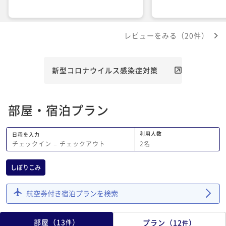
レビューをみる（20件）
新型コロナウイルス感染症対策
部屋・宿泊プラン
利用人数
日程を入力
2
名
チェックイン
−
チェックアウト
しぼりこみ
航空券付き宿泊プランを検索
部屋
（
13
）
プラン
（
12
）
件
件