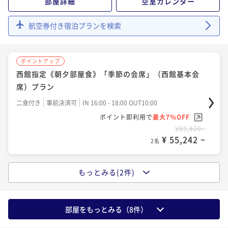
部屋詳細
空室カレンダー
¥ 67,518 ~
2名
航空券付き宿泊プランを検索
ポイントアップ
西館指定《朝夕部屋食》「季節の会席」（西館基本会
席）プラン
二食付き
事前決済可
IN 16:00 - 18:00 OUT10:00
ポイント即利用で
最大7％OFF
¥59,400~
¥ 55,242 ~
2名
もっとみる(2件)
ポイントアップ
西館指定《女将セレクト大和の地酒》《朝夕部屋食》
貴方のお好みはどちら？★3種の利き酒プラン
部屋をもっとみる（
8
件）
二食付き
事前決済可
IN 16:00 - 16:30 OUT10:00