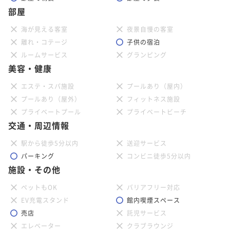
部屋
海が見える客室
夜景自慢の客室
離れ・コテージ
子供の宿泊
ルームサービス
グランピング
美容・健康
エステ・スパ施設
プールあり（屋内）
プールあり（屋外）
フィットネス施設
プライベートプール
プライベートビーチ
交通・周辺情報
駅から徒歩5分以内
送迎サービス
パーキング
コンビニ徒歩5分以内
施設・その他
ペットもOK
バリアフリー対応
EV充電スタンド
館内喫煙スペース
売店
託児サービス
エレベーター
クラブラウンジ