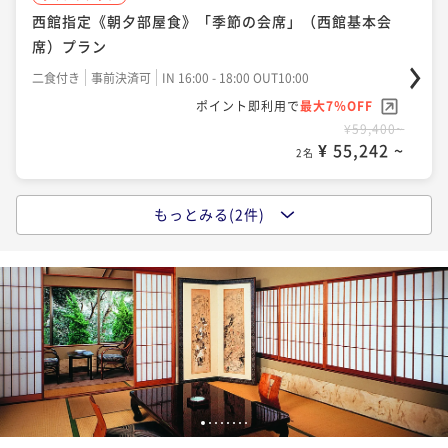
西館指定《朝夕部屋食》「季節の会席」（西館基本会
席）プラン
二食付き
事前決済可
IN 16:00 - 18:00 OUT10:00
ポイント即利用で
最大7％OFF
¥59,400~
¥ 55,242 ~
2名
もっとみる(2件)
ポイントアップ
西館指定《女将セレクト大和の地酒》《朝夕部屋食》
貴方のお好みはどちら？★3種の利き酒プラン
二食付き
事前決済可
IN 16:00 - 16:30 OUT10:00
ポイント即利用で
最大7％OFF
¥63,800~
¥ 59,334 ~
2名
1
2
3
4
5
6
7
8
ポイントアップ