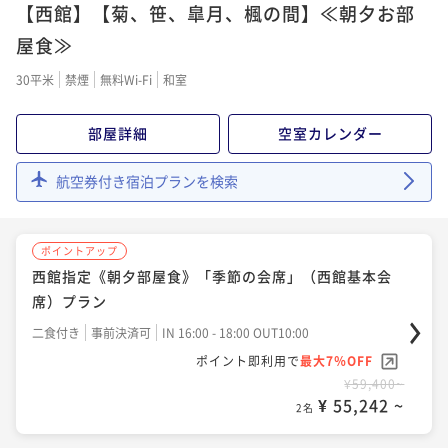
【西館】【菊、笹、皐月、楓の間】≪朝夕お部
西館指定《朝夕部屋食》板長の技光る「 特別会席」プ
ラン
屋食≫
二食付き
事前決済可
IN 16:00 - 18:00 OUT10:00
30平米
禁煙
無料Wi-Fi
和室
ポイント即利用で
最大7％OFF
¥72,600~
部屋詳細
空室カレンダー
¥ 67,518 ~
2名
航空券付き宿泊プランを検索
ポイントアップ
西館指定《朝夕部屋食》「季節の会席」（西館基本会
席）プラン
二食付き
事前決済可
IN 16:00 - 18:00 OUT10:00
ポイント即利用で
最大7％OFF
¥59,400~
¥ 55,242 ~
2名