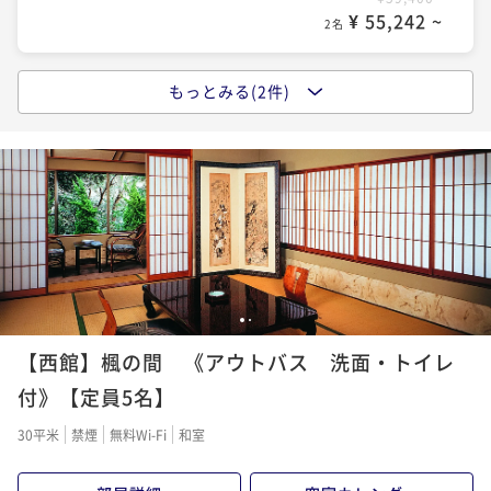
¥ 55,242 ~
2名
もっとみる(2件)
ポイントアップ
西館指定《女将セレクト大和の地酒》《朝夕部屋食》
貴方のお好みはどちら？★3種の利き酒プラン
二食付き
事前決済可
IN 16:00 - 16:30 OUT10:00
ポイント即利用で
最大7％OFF
¥63,800~
¥ 59,334 ~
2名
1
2
ポイントアップ
【西館】楓の間 《アウトバス 洗面・トイレ
西館指定《朝夕部屋食》板長の技光る「 特別会席」プ
ラン
付》【定員5名】
二食付き
事前決済可
IN 16:00 - 18:00 OUT10:00
30平米
禁煙
無料Wi-Fi
和室
ポイント即利用で
最大7％OFF
¥72,600~