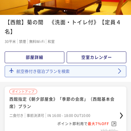
1
2
ポイントアップ
【西館】菊の間 《洗面・トイレ付》【定員４
西館指定《朝夕部屋食》板長の技光る「 特別会席」プ
ラン
名】
二食付き
事前決済可
IN 16:00 - 18:00 OUT10:00
30平米
禁煙
無料Wi-Fi
和室
ポイント即利用で
最大7％OFF
¥72,600~
部屋詳細
空室カレンダー
¥ 67,518 ~
2名
航空券付き宿泊プランを検索
ポイントアップ
西館指定《朝夕部屋食》「季節の会席」（西館基本会
席）プラン
二食付き
事前決済可
IN 16:00 - 18:00 OUT10:00
ポイント即利用で
最大7％OFF
¥59,400~