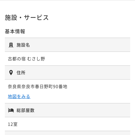
ポイント即利用で
最大7％OFF
¥63,800~
¥ 59,334 ~
2名
施設・サービス
基本情報
ポイントアップ
西館指定《朝夕部屋食》板長の技光る「 特別会席」プ
施設名
ラン
古都の宿 むさし野
二食付き
事前決済可
IN 16:00 - 18:00 OUT10:00
ポイント即利用で
最大7％OFF
住所
¥72,600~
¥ 67,518 ~
2名
奈良県奈良市春日野町90番地
地図をみる
総部屋数
12室