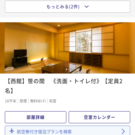
もっとみる(2件)
ポイントアップ
西館指定《朝夕部屋食》板長の技光る「 特別会席」プ
ラン
二食付き
事前決済可
IN 16:00 - 18:00 OUT10:00
ポイント即利用で
最大7％OFF
¥72,600~
¥ 67,518 ~
2名
1
2
ポイントアップ
【西館】笹の間 《洗面・トイレ付》【定員2
《朝夕部屋食》自由研究＆キッズ会席で食育もばっち
り！親子で学ぶ夏冒険ステイ！鹿×自由研究特典付・
名】
西館
二食付き
事前決済可
IN 16:00 - 18:00 OUT10:00
18平米
禁煙
無料Wi-Fi
和室
ポイント即利用で
最大7％OFF
¥199,998~
部屋詳細
空室カレンダー
¥ 185,998 ~
2名
航空券付き宿泊プランを検索