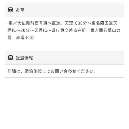
お車
 車／大仏殿前信号東へ直進。天理IC30分～東名阪国道天
理IC～30分～天理IC～県庁東交差点右折、東方面若草山の
麓　直進30分

送迎情報
詳細は、宿泊施設までお問い合わせください。