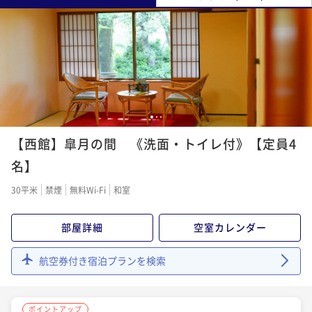
1
2
3
【西館】皐月の間 《洗面・トイレ付》【定員4
名】
30平米
禁煙
無料Wi-Fi
和室
部屋詳細
空室カレンダー
航空券付き宿泊プランを検索
ポイントアップ