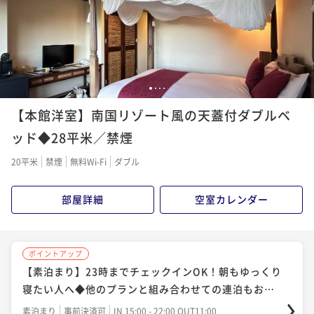
1
2
3
4
【本館洋室】南国リゾート風の天蓋付ダブルベ
ッド◆28平米／禁煙
20平米
禁煙
無料Wi-Fi
ダブル
部屋詳細
空室カレンダー
ポイントアップ
【素泊まり】23時までチェックインOK！朝もゆっくり
寝たい人へ◆他のプランと組み合わせての連泊もおす
すめ
素泊まり
事前決済可
IN 15:00 - 22:00 OUT11:00