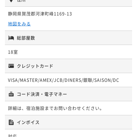
¥53,038~
¥ 44,021 ~
2名
静岡県賀茂郡河津町峰1169-13
地図をみる
ポイントアップ
【伊勢海老＆あわび＆牛フィレの豪華海鮮手ぶらBB
総部屋数
Q】わんちゃんとお庭で！美味しく楽しい映え空間◆1
泊2食
18室
二食付き
現地決済可
事前決済可
IN 15:00 - 20:00 OUT11:00
ポイント即利用で
最大7％OFF
クレジットカード
¥57,638~
¥ 53,603 ~
2名
VISA/MASTER/AMEX/JCB/DINERS/銀聯/SAISON/DC
コード決済・電子マネー
詳細は、宿泊施設までお問い合わせください。
インボイス
対応