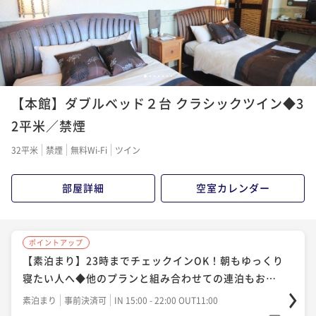
ポイント即利用で
最大7％OFF
¥26,450~
¥ 24,598 ~
2名
1
2
3
4
5
6
7
ポイントアップ
【本館】ダブルベッド２台 クラシックツイン◆3
【Relux限定】【スタンダード１泊２食】貸し切り温泉
にペットスパ♪四季を感じる森のリゾートで愛犬と和
2平米／禁煙
食の会席を楽しむ
二食付き
現地決済可
事前決済可
IN 15:00 - 18:00 OUT11:00
32平米
禁煙
無料Wi-Fi
ツイン
ポイント即利用で
最大17％OFF
¥46,690~
部屋詳細
空室カレンダー
¥ 38,752 ~
2名
ポイントアップ
ポイントアップ
【伊勢海老＆あわび＆牛フィレの豪華海鮮手ぶらBB
【素泊まり】23時までチェックインOK！朝もゆっくり
Q】わんちゃんとお庭で！美味しく楽しい映え空間◆1
寝たい人へ◆他のプランと組み合わせての連泊もおす
泊2食
すめ
二食付き
現地決済可
事前決済可
IN 15:00 - 20:00 OUT11:00
素泊まり
事前決済可
IN 15:00 - 22:00 OUT11:00