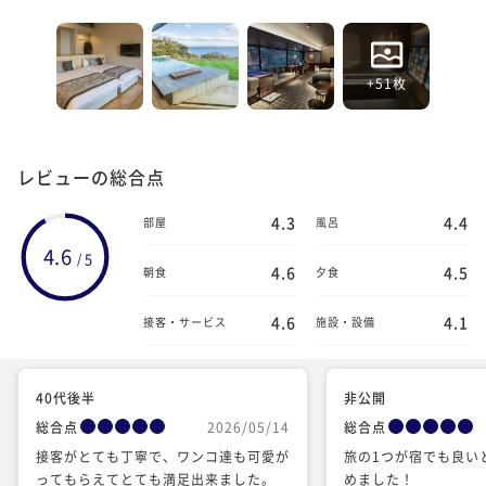
+51枚
レビューの総合点
4.3
4.4
部屋
風呂
4.6
5
/
4.6
4.5
朝食
夕食
4.6
4.1
接客・サービス
施設・設備
40代後半
非公開
総合点
2026/05/14
総合点
接客がとても丁寧で、ワンコ達も可愛が
旅の1つが宿でも良い
ってもらえてとても満足出来ました。
めました！