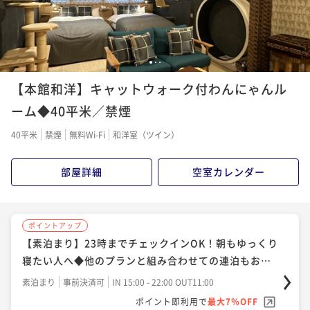
¥30,866~
¥ 28,705 ~
2名
1
2
3
ポイントアップ
【本館和洋】キャットウォーク付わんにゃんル
【Relux限定】【スタンダード１泊２食】貸し切り温泉
にペットスパ♪四季を感じる森のリゾートで愛犬と和
ーム◆40平米／禁煙
食の会席を楽しむ
二食付き
現地決済可
事前決済可
IN 15:00 - 18:00 OUT11:00
40平米
禁煙
無料Wi-Fi
和洋室（ツイン）
ポイント即利用で
最大17％OFF
¥51,106~
部屋詳細
空室カレンダー
¥ 42,417 ~
2名
ポイントアップ
ポイントアップ
【伊勢海老＆あわび＆牛フィレの豪華海鮮手ぶらBB
【素泊まり】23時までチェックインOK！朝もゆっくり
Q】わんちゃんとお庭で！美味しく楽しい映え空間◆1
寝たい人へ◆他のプランと組み合わせての連泊もおす
泊2食
すめ
二食付き
現地決済可
事前決済可
IN 15:00 - 20:00 OUT11:00
素泊まり
事前決済可
IN 15:00 - 22:00 OUT11:00
ポイント即利用で
最大7％OFF
ポイント即利用で
最大7％OFF