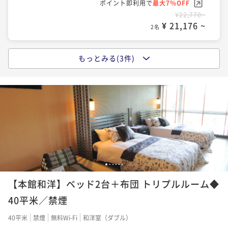
ポイント即利用で
最大7％OFF
ポイント即利用で
最大7％OFF
¥51,290~
¥22,770~
¥ 47,699 ~
¥ 21,176 ~
2名
2名
もっとみる(3件)
ポイントアップ
【朝食のみ】遅くまで観光を楽しみたい方、町で夕食
を楽しみたい方に嬉しい！22時までチェックインOK！
朝食付き
現地決済可
事前決済可
IN 15:00 - 18:00 OUT11:00
ポイント即利用で
最大7％OFF
¥27,830~
¥ 25,881 ~
2名
1
2
3
4
5
6
ポイントアップ
【本館和洋】ベッド2台＋布団 トリプルルーム◆
【Relux限定】【スタンダード１泊２食】貸し切り温泉
にペットスパ♪四季を感じる森のリゾートで愛犬と和
40平米／禁煙
食の会席を楽しむ
二食付き
現地決済可
事前決済可
IN 15:00 - 18:00 OUT11:00
40平米
禁煙
無料Wi-Fi
和洋室（ダブル）
ポイント即利用で
最大17％OFF