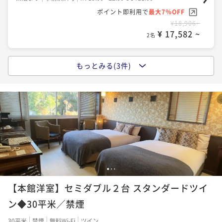
ポイント即利用で
最大7％OFF
¥18,906~
¥ 17,582 ~
2名
もっとみる(3件)
ポイントアップ
【朝食のみ】遅くまで観光を楽しみたい方、町で夕食
を楽しみたい方に嬉しい！22時までチェックインOK！
朝食付き
現地決済可
事前決済可
IN 15:00 - 18:00 OUT11:00
ポイント即利用で
最大7％OFF
¥23,966~
¥ 22,288 ~
2名
1
2
3
ポイントアップ
【本館洋室】セミダブル２台 スタンダードツイ
【Relux限定】【スタンダード１泊２食】貸し切り温泉
にペットスパ♪四季を感じる森のリゾートで愛犬と和
ン◆30平米／禁煙
食の会席を楽しむ
二食付き
現地決済可
事前決済可
IN 15:00 - 18:00 OUT11:00
30平米
禁煙
無料Wi-Fi
ツイン