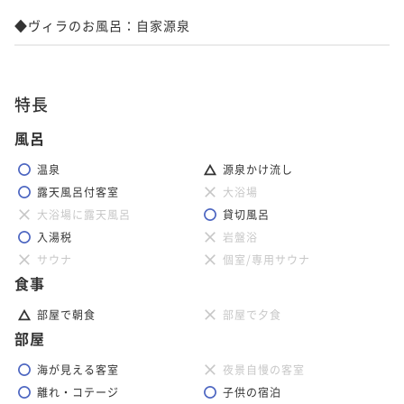
◆ヴィラのお風呂：自家源泉
特長
風呂
温泉
源泉かけ流し
露天風呂付客室
大浴場
大浴場に露天風呂
貸切風呂
入湯税
岩盤浴
サウナ
個室/専用サウナ
食事
部屋で朝食
部屋で夕食
部屋
海が見える客室
夜景自慢の客室
離れ・コテージ
子供の宿泊