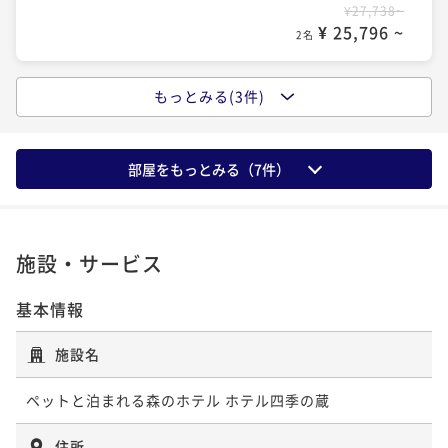
¥55,706~
¥27,738~
¥ 51,806 ~
¥ 25,796 ~
2名
2名
もっとみる(3件)
ポイントアップ
【朝食のみ】遅くまで観光を楽しみたい方、町で夕食
を楽しみたい方に嬉しい！22時までチェックインOK！
部屋をもっとみる（
7
件）
朝食付き
現地決済可
事前決済可
IN 15:00 - 18:00 OUT11:00
ポイント即利用で
最大7％OFF
¥32,798~
¥ 30,502 ~
2名
施設・サービス
基本情報
ポイントアップ
【Relux限定】【スタンダード１泊２食】貸し切り温泉
施設名
にペットスパ♪四季を感じる森のリゾートで愛犬と和
食の会席を楽しむ
ペットと泊まれる森のホテル ホテル四季の蔵
二食付き
現地決済可
事前決済可
IN 15:00 - 18:00 OUT11:00
ポイント即利用で
最大17％OFF
住所