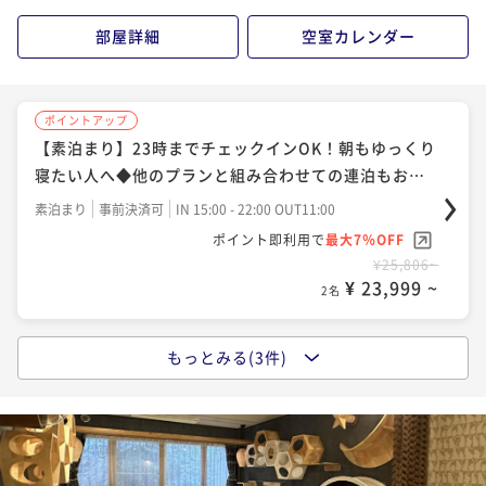
¥48,070~
部屋詳細
空室カレンダー
¥ 39,898 ~
2名
ポイントアップ
ポイントアップ
【伊勢海老＆あわび＆牛フィレの豪華海鮮手ぶらBB
【素泊まり】23時までチェックインOK！朝もゆっくり
Q】わんちゃんとお庭で！美味しく楽しい映え空間◆1
寝たい人へ◆他のプランと組み合わせての連泊もおす
泊2食
すめ
二食付き
現地決済可
事前決済可
IN 15:00 - 20:00 OUT11:00
素泊まり
事前決済可
IN 15:00 - 22:00 OUT11:00
ポイント即利用で
最大7％OFF
ポイント即利用で
最大7％OFF
¥52,670~
¥25,806~
¥ 48,983 ~
¥ 23,999 ~
2名
2名
もっとみる(3件)
ポイントアップ
【朝食のみ】遅くまで観光を楽しみたい方、町で夕食
を楽しみたい方に嬉しい！22時までチェックインOK！
朝食付き
現地決済可
事前決済可
IN 15:00 - 18:00 OUT11:00
ポイント即利用で
最大7％OFF