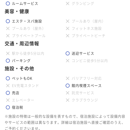
ルームサービス
グランピング
美容・健康
エステ・スパ施設
プールあり（屋内）
プールあり（屋外）
フィットネス施設
プライベートプール
プライベートビーチ
交通・周辺情報
駅から徒歩5分以内
送迎サービス
パーキング
コンビニ徒歩5分以内
施設・その他
ペットもOK
バリアフリー対応
EV充電スタンド
館内喫煙スペース
売店
託児サービス
エレベーター
クラブラウンジ
宿泊税
※施設の特徴は一般的な設備を表すもので、宿泊施設によって設備内容
やサービスの範囲は異なります。詳細は宿泊施設へ直接ご確認のうえ、
ご予約くださいませ。