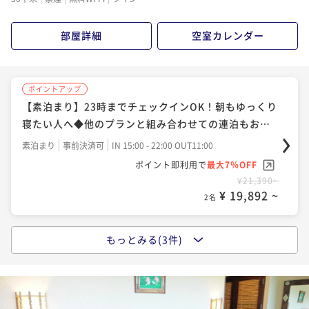
ポイント即利用で
最大17％OFF
¥44,206~
部屋詳細
空室カレンダー
¥ 36,690 ~
2名
ポイントアップ
ポイントアップ
【伊勢海老＆あわび＆牛フィレの豪華海鮮手ぶらBB
【素泊まり】23時までチェックインOK！朝もゆっくり
Q】わんちゃんとお庭で！美味しく楽しい映え空間◆1
寝たい人へ◆他のプランと組み合わせての連泊もおす
泊2食
すめ
二食付き
現地決済可
事前決済可
IN 15:00 - 20:00 OUT11:00
素泊まり
事前決済可
IN 15:00 - 22:00 OUT11:00
ポイント即利用で
最大7％OFF
ポイント即利用で
最大7％OFF
¥48,806~
¥21,390~
¥ 45,389 ~
¥ 19,892 ~
2名
2名
もっとみる(3件)
ポイントアップ
【朝食のみ】遅くまで観光を楽しみたい方、町で夕食
を楽しみたい方に嬉しい！22時までチェックインOK！
朝食付き
現地決済可
事前決済可
IN 15:00 - 18:00 OUT11:00