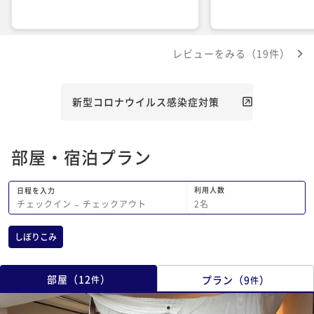
レビューをみる（19件）
新型コロナウイルス感染症対策
部屋・宿泊プラン
利用人数
日程を入力
2
名
チェックイン
−
チェックアウト
しぼりこみ
部屋
（
12
）
プラン
（
9
）
件
件