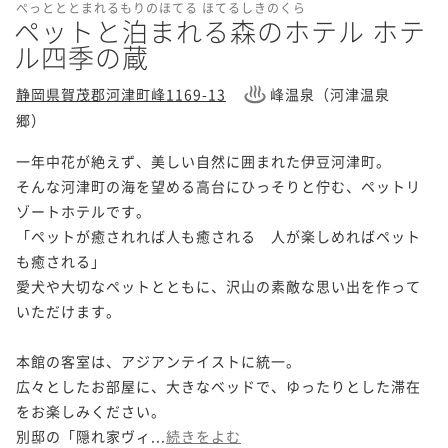
ぺっとととまれるもりのほてる ほてるしきのくら
ペットと泊まれる森のホテル ホテ
ル四季の蔵
静岡県賀茂郡河津町峰1169-13
峰温泉（河津温泉
郷）
一年中花が絶えず、美しい自然に囲まれた伊豆河津町。

そんな河津町の海を望める高台にひっそりと佇む、ペットリ
ゾートホテルです。

「ペットが癒されれば人も癒される　人が楽しめればペット
も癒される」

愛犬や大切なペットとともに、沢山の素敵な思い出を作って
いただけます。

本館の客室は、アジアンテイストに統一。

広々としたお部屋に、大きなベッドで、ゆったりとした滞在
をお楽しみください。

別邸の「隠れ家ヴィ...
続きをよむ