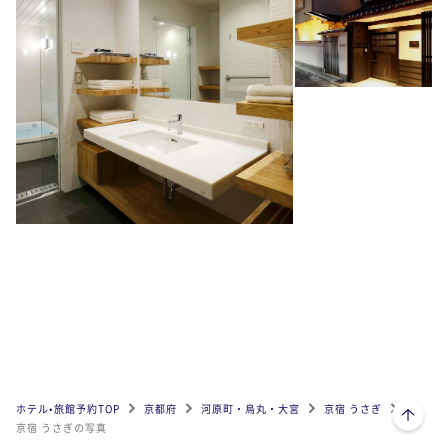
ページトップへ
ホテル•旅館予約TOP
京都府
河原町・烏丸・大宮
京宿 うさぎ
京宿 うさぎの写真