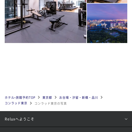
ホテル•旅館予約TOP
東京都
お台場・汐留・新橋・品川
コンラッド東京
コンラッド東京の写真
Reluxへようこそ