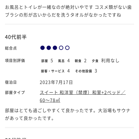
お風呂とトイレが一緒なのが絶対いやです コスメ類がない歯
ブラシの形が古いからだを洗うタオルがなかったですね
40代前半
総合点
5
4
2
利用なし
項目別評価
部屋
風呂
朝食
夕食
4
3
接客・サービス
その他設備
2023年7月17日
宿泊日
スイート 和洋室（禁煙）和室+2ベッド／
部屋タイプ
60～78㎡
部屋はとても過ごしやすくて良かったです。大浴場もサウナ
があって良かったです。