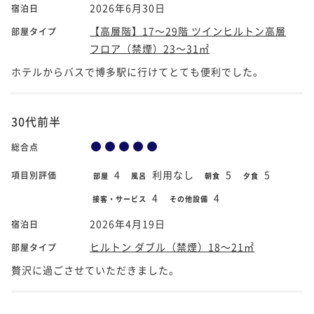
2026年6月30日
宿泊日
【高層階】17～29階 ツインヒルトン高層
部屋タイプ
フロア（禁煙）23～31㎡
ホテルからバスで博多駅に行けてとても便利でした。
30代前半
総合点
4
利用なし
5
5
項目別評価
部屋
風呂
朝食
夕食
4
4
接客・サービス
その他設備
2026年4月19日
宿泊日
ヒルトン ダブル（禁煙）18～21㎡
部屋タイプ
贅沢に過ごさせていただきました。