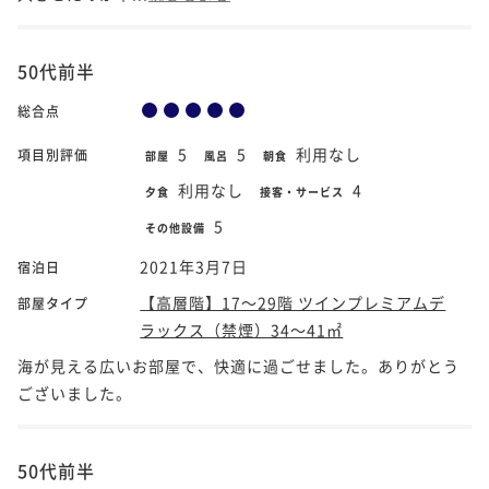
50代前半
総合点
5
5
利用なし
項目別評価
部屋
風呂
朝食
利用なし
4
夕食
接客・サービス
5
その他設備
2021年3月7日
宿泊日
【高層階】17～29階 ツインプレミアムデ
部屋タイプ
ラックス（禁煙）34～41㎡
海が見える広いお部屋で、快適に過ごせました。ありがとう
ございました。
50代前半