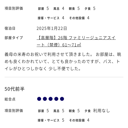
5
4
5
5
項目別評価
部屋
風呂
朝食
夕食
4
4
接客・サービス
その他設備
2025年1月22日
宿泊日
【高層階】26階 ファミリージュニアスイ
部屋タイプ
ート（禁煙）61～71㎡
義母の米寿のお祝いで利用させて頂きました。 お部屋は、眺
めも良くわかれていて、とても良かったのですが、バス、ト
イレがひとつしかなく 少し不便でした。
50代前半
総合点
5
5
5
利用なし
項目別評価
部屋
風呂
朝食
夕食
5
4
接客・サービス
その他設備