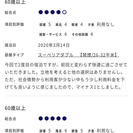
60歳以上
総合点
5
4
4
利用なし
項目別評価
部屋
風呂
朝食
夕食
4
4
接客・サービス
その他設備
2020年3月14日
宿泊日
スーペリアダブル 【禁煙/26-32平米】
部屋タイプ
今回で2度目の宿泊ですが、前回と変わらず快適に過ごさせて
いただきました。立地を考えると他の選択はありませんし。
ただ、社会情勢から利用客が少ない中もう少し利用料金を下
げても良いように感じましたので、マイナス1としました。
60歳以上
総合点
5
4
5
利用なし
項目別評価
部屋
風呂
朝食
夕食