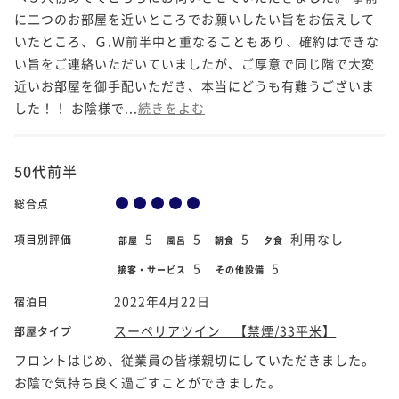
に二つのお部屋を近いところでお願いしたい旨をお伝えして
いたところ、Ｇ.Ｗ前半中と重なることもあり、確約はできな
い旨をご連絡いただいていましたが、ご厚意で同じ階で大変
近いお部屋を御手配いただき、本当にどうも有難うございま
した！！ お陰様で...
続きをよむ
50代前半
総合点
5
5
5
利用なし
項目別評価
部屋
風呂
朝食
夕食
5
5
接客・サービス
その他設備
2022年4月22日
宿泊日
スーペリアツイン 【禁煙/33平米】
部屋タイプ
フロントはじめ、従業員の皆様親切にしていただきました。
お陰で気持ち良く過ごすことができました。