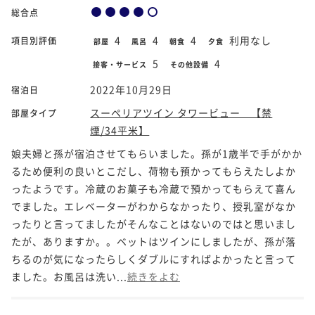
総合点
4
4
4
利用なし
項目別評価
部屋
風呂
朝食
夕食
5
4
接客・サービス
その他設備
2022年10月29日
宿泊日
スーペリアツイン タワービュー 【禁
部屋タイプ
煙/34平米】
娘夫婦と孫が宿泊させてもらいました。孫が1歳半で手がかか
るため便利の良いとこだし、荷物も預かってもらえたしよか
ったようです。冷蔵のお菓子も冷蔵で預かってもらえて喜ん
でました。エレベーターがわからなかったり、授乳室がなか
ったりと言ってましたがそんなことはないのではと思いまし
たが、ありますか。。ベットはツインにしましたが、孫が落
ちるのが気になったらしくダブルにすればよかったと言って
ました。お風呂は洗い...
続きをよむ