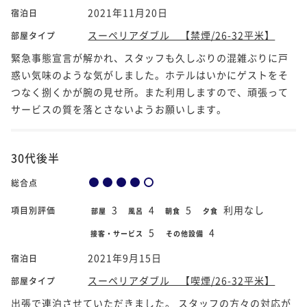
2021年11月20日
宿泊日
スーペリアダブル 【禁煙/26-32平米】
部屋タイプ
緊急事態宣言が解かれ、スタッフも久しぶりの混雑ぶりに戸
惑い気味のような気がしました。ホテルはいかにゲストをそ
つなく捌くかが腕の見せ所。また利用しますので、頑張って
サービスの質を落とさないようお願いします。
30代後半
総合点
3
4
5
利用なし
項目別評価
部屋
風呂
朝食
夕食
5
4
接客・サービス
その他設備
2021年9月15日
宿泊日
スーペリアダブル 【喫煙/26-32平米】
部屋タイプ
出張で連泊させていただきました。 スタッフの方々の対応が