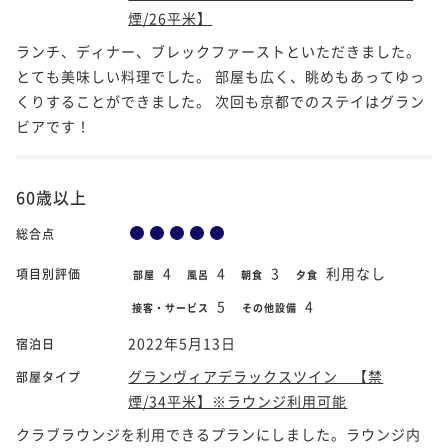
煙/26平米】
ランチ、ディナー、ブレックファーストといただきました。
とても美味しい料理でした。 部屋も広く、眺めもあってゆっ
くりすることができました。 次回も京都でのステイはグラン
ビアです！
60歳以上
総合点
4
4
3
利用なし
項目別評価
部屋
風呂
朝食
夕食
5
4
接客・サービス
その他設備
2022年5月13日
宿泊日
グランヴィアデラックスツイン 【禁
部屋タイプ
煙/34平米】※ラウンジ利用可能
クラブラウンジを利用できるプランにしました。ラウンジ内