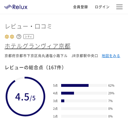
会員登録
ログイン
レビュー・口コミ
シティ
ホテルグランヴィア京都
京都府京都市下京区烏丸通塩小路下ル JR京都駅中央口
地図をみる
レビューの総合点
（167件）
5点
62
%
4.5
4点
29
%
/5
3点
7
%
2点
0
%
1点
0
%