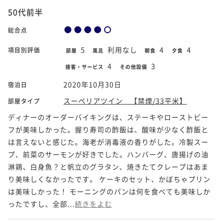
50代前半
総合点
5
利用なし
4
4
項目別評価
部屋
風呂
朝食
夕食
4
3
接客・サービス
その他設備
2020年10月30日
宿泊日
スーペリアツイン 【禁煙/33平米】
部屋タイプ
ディナーのオーダーバイキングは、ステーキやローストビー
フが美味しかった。握り寿司の酢飯は、酸味が少なく酢飯と
は言えないと感じた。海老が消毒液の香りがした。冷製スー
プ、前菜のサーモンが好きでした。ハンバーグ、唐揚げの油
淋鶏、白身魚？と帆立のグラタン、焼きたてクレープはあま
り美味しくなかったです。 ケーキのセット、かぼちゃプリン
は美味しかった！ モーニングのパンは何を食べても美味しか
ったですし、全部...
続きをよむ