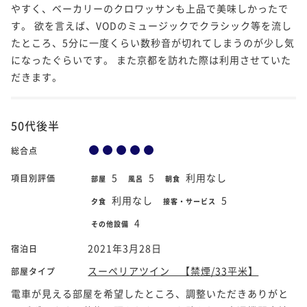
やすく、ベーカリーのクロワッサンも上品で美味しかったで
す。 欲を言えば、VODのミュージックでクラシック等を流し
たところ、5分に一度くらい数秒音が切れてしまうのが少し気
になったぐらいです。 また京都を訪れた際は利用させていた
だきます。
50代後半
総合点
5
5
利用なし
項目別評価
部屋
風呂
朝食
利用なし
5
夕食
接客・サービス
4
その他設備
2021年3月28日
宿泊日
スーペリアツイン 【禁煙/33平米】
部屋タイプ
電車が見える部屋を希望したところ、調整いただきありがと