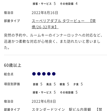
5
4
接客・サービス
その他設備
2022年8月16日
宿泊日
スーペリアダブル タワービュー 【禁
部屋タイプ
煙/26-32平米】
突然の予約や、ルームキーのインナーロックへの対応など、
迅速かつ柔軟な対応が心地良く、また訪れたいと思いまし
た。
60歳以上
総合点
5
5
5
5
項目別評価
部屋
風呂
朝食
夕食
5
5
接客・サービス
その他設備
2022年6月8日
宿泊日
スタンダードツイン 駅ビル内景観 【禁
部屋タイプ