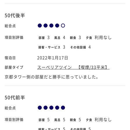
50代後半
総合点
3
4
3
利用なし
項目別評価
部屋
風呂
朝食
夕食
3
4
接客・サービス
その他設備
2022年1月17日
宿泊日
スーペリアツイン 【喫煙/33平米】
部屋タイプ
京都タワー側の部屋だと勝手に思っていました。
50代前半
総合点
5
5
5
利用なし
項目別評価
部屋
風呂
朝食
夕食
5
5
接客・サービス
その他設備