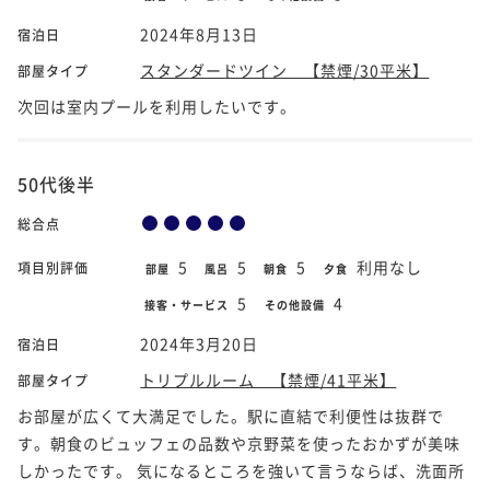
2024年8月13日
宿泊日
スタンダードツイン 【禁煙/30平米】
部屋タイプ
次回は室内プールを利用したいです。
50代後半
総合点
5
5
5
利用なし
項目別評価
部屋
風呂
朝食
夕食
5
4
接客・サービス
その他設備
2024年3月20日
宿泊日
トリプルルーム 【禁煙/41平米】
部屋タイプ
お部屋が広くて大満足でした。駅に直結で利便性は抜群で
す。朝食のビュッフェの品数や京野菜を使ったおかずが美味
しかったです。 気になるところを強いて言うならば、洗面所