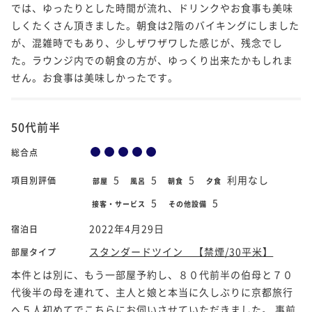
では、ゆったりとした時間が流れ、ドリンクやお食事も美味
しくたくさん頂きました。朝食は2階のバイキングにしました
が、混雑時でもあり、少しザワザワした感じが、残念でし
た。ラウンジ内での朝食の方が、ゆっくり出来たかもしれま
せん。お食事は美味しかったです。
50代前半
総合点
5
5
5
利用なし
項目別評価
部屋
風呂
朝食
夕食
5
5
接客・サービス
その他設備
2022年4月29日
宿泊日
スタンダードツイン 【禁煙/30平米】
部屋タイプ
本件とは別に、もう一部屋予約し、８０代前半の伯母と７０
代後半の母を連れて、主人と娘と本当に久しぶりに京都旅行
へ５人初めてでこちらにお伺いさせていただきました。 事前