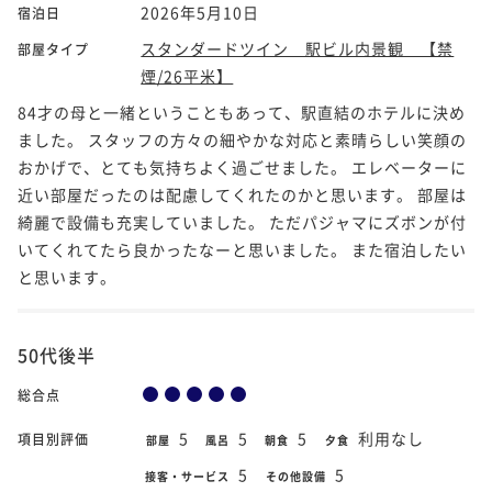
2026年5月10日
宿泊日
スタンダードツイン 駅ビル内景観 【禁
部屋タイプ
煙/26平米】
84才の母と一緒ということもあって、駅直結のホテルに決め
ました。 スタッフの方々の細やかな対応と素晴らしい笑顔の
おかげで、とても気持ちよく過ごせました。 エレベーターに
近い部屋だったのは配慮してくれたのかと思います。 部屋は
綺麗で設備も充実していました。 ただパジャマにズボンが付
いてくれてたら良かったなーと思いました。 また宿泊したい
と思います。
50代後半
総合点
5
5
5
利用なし
項目別評価
部屋
風呂
朝食
夕食
5
5
接客・サービス
その他設備