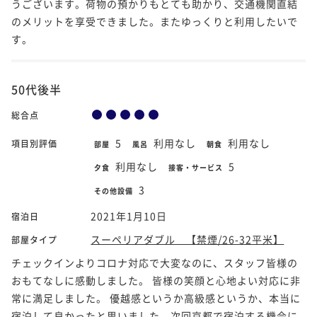
うございます。荷物の預かりもとても助かり、交通機関直結
のメリットを享受できました。またゆっくりと利用したいで
す。
50代後半
総合点
5
利用なし
利用なし
項目別評価
部屋
風呂
朝食
利用なし
5
夕食
接客・サービス
3
その他設備
2021年1月10日
宿泊日
スーペリアダブル 【禁煙/26-32平米】
部屋タイプ
チェックインよりコロナ対応で大変なのに、スタッフ皆様の
おもてなしに感動しました。 皆様の笑顔と心地よい対応に非
常に満足しました。 優越感というか高級感というか、本当に
宿泊して良かったと思いました。次回京都で宿泊する機会に