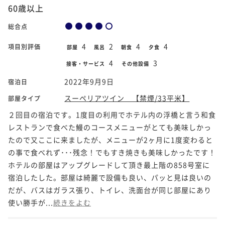
60歳以上
総合点
4
2
4
4
項目別評価
部屋
風呂
朝食
夕食
4
3
接客・サービス
その他設備
2022年9月9日
宿泊日
スーペリアツイン 【禁煙/33平米】
部屋タイプ
２回目の宿泊です。1度目の利用でホテル内の浮橋と言う和食
レストランで食べた鰻のコースメニューがとても美味しかっ
たので又ここに来ましたが、メニューが2ヶ月に1度変わると
の事で食べれず･･･残念！でもすき焼きも美味しかったです！
ホテルの部屋はアップグレードして頂き最上階の858号室に
宿泊したした。部屋は綺麗で設備も良い、パッと見は良いの
だが、バスはガラス張り、トイレ、洗面台が同じ部屋にあり
使い勝手が...
続きをよむ