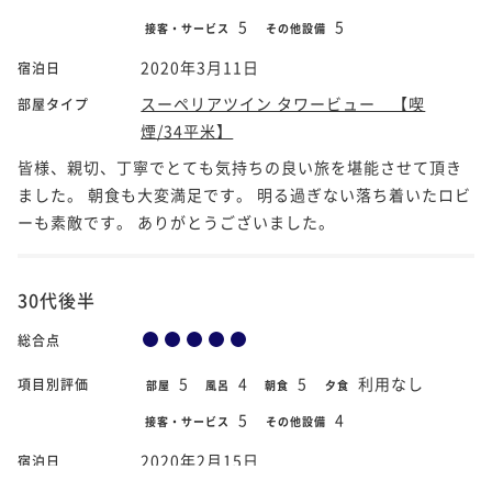
5
5
接客・サービス
その他設備
2020年3月11日
宿泊日
スーペリアツイン タワービュー 【喫
部屋タイプ
煙/34平米】
皆様、親切、丁寧でとても気持ちの良い旅を堪能させて頂き
ました。 朝食も大変満足です。 明る過ぎない落ち着いたロビ
ーも素敵です。 ありがとうございました。
30代後半
総合点
5
4
5
利用なし
項目別評価
部屋
風呂
朝食
夕食
5
4
接客・サービス
その他設備
2020年2月15日
宿泊日