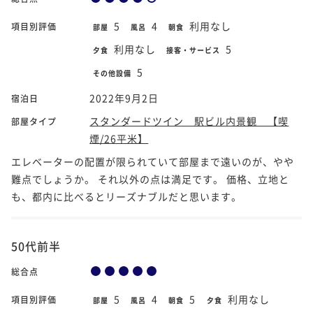
5
4
利用なし
項目別評価
部屋
風呂
朝食
利用なし
5
夕食
接客・サービス
5
その他設備
2022年9月2日
宿泊日
スタンダードツイン 駅ビル内景観 【喫
部屋タイプ
煙/26平米】
エレベーターの配置が限られていて部屋まで遠いのが、やや
難点でしょうか。 それ以外の点は満足です。 価格、立地と
も、都内に比べるとリーズナブルだと思います。
50代前半
総合点
5
4
5
利用なし
項目別評価
部屋
風呂
朝食
夕食