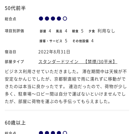
50代前半
総合点
4
4
5
利用なし
項目別評価
部屋
風呂
朝食
夕食
5
4
接客・サービス
その他設備
2022年8月31日
宿泊日
スタンダードツイン 【禁煙/30平米】
部屋タイプ
ビジネス利用させていただきました。 滞在期間中は天候が不
安定なかんじでしたが、京都駅直結で雨に濡れずに移動がで
きたのは本当に良かったです。 連泊だったので、荷物が少し
多く、駐車場～ロビー間は自分で運ばないといけませんでし
たが、部屋に荷物を運ぶのも手伝ってもらえました。
60歳以上
総合点