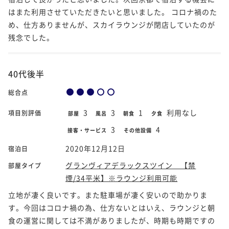
はまた利用させていただきたいと思いました。 コロナ禍のた
め、仕方ありませんが、スカイラウンジが閉店していたのが
残念でした。
40代後半
総合点
3
3
1
利用なし
項目別評価
部屋
風呂
朝食
夕食
3
4
接客・サービス
その他設備
2020年12月12日
宿泊日
グランヴィアデラックスツイン 【禁
部屋タイプ
煙/34平米】※ラウンジ利用可能
立地が凄く良いです。また駐車場が凄く安いので助かりま
す。今回はコロナ禍の為、仕方ないとはいえ、ラウンジと朝
食の運営に関しては不満がありましたが、時期も時期ですの