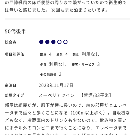
の西陣織風の床が便器の周りまで繋がっていたので衛生的で
は無いと感じました。 次回もまた泊まりたいです。
50代後半
総合点
4
4
利用なし
項目別評価
部屋
風呂
朝食
利用なし
3
夕食
接客・サービス
3
その他設備
2023年11月17日
宿泊日
スーペリアツイン 【禁煙/33平米】
部屋タイプ
部屋は綺麗だが、廊下が横に長いので、端の部屋だとエレベ
ータまで延々と歩くことになる（100m以上歩く）。自販機な
どもなく、冷蔵庫内のドリンクも少ないので、飲み物を買い
にホテル外のコンビニまで行くことになり、エレベータまで
のアクセスの長さとあいまって、コンビニエンスでない。 ま