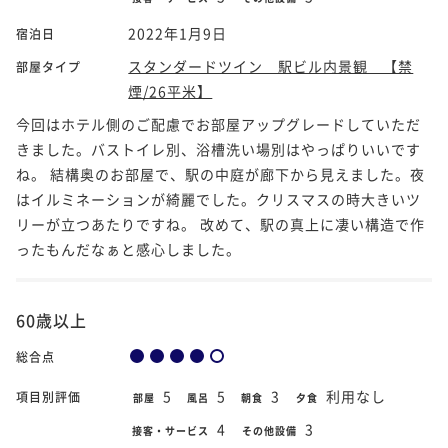
2022年1月9日
宿泊日
スタンダードツイン 駅ビル内景観 【禁
部屋タイプ
煙/26平米】
今回はホテル側のご配慮でお部屋アップグレードしていただ
きました。バストイレ別、浴槽洗い場別はやっぱりいいです
ね。 結構奥のお部屋で、駅の中庭が廊下から見えました。夜
はイルミネーションが綺麗でした。クリスマスの時大きいツ
リーが立つあたりですね。 改めて、駅の真上に凄い構造で作
ったもんだなぁと感心しました。
60歳以上
総合点
5
5
3
利用なし
項目別評価
部屋
風呂
朝食
夕食
4
3
接客・サービス
その他設備