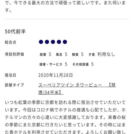
で、今できる最大の方法で頑張って欲しいです。また伺いま
す。
50代前半
総合点
5
5
5
利用なし
項目別評価
部屋
風呂
朝食
夕食
5
5
接客・サービス
その他設備
2020年11月28日
宿泊日
スーペリアツイン タワービュー 【禁
部屋タイプ
煙/34平米】
いつも紅葉の季節に京都を訪れる際に宿泊させていただいて
います。今回はコロナ禍でホテルの接遇も心配でしたが、ホ
テルマンの方々の心遣いに大変感謝しております。来春の桜
の季節にまた京都に行きたいと思っています。その時にはま
た貴ホテルを利用させていただきます。よろしくお願い致し