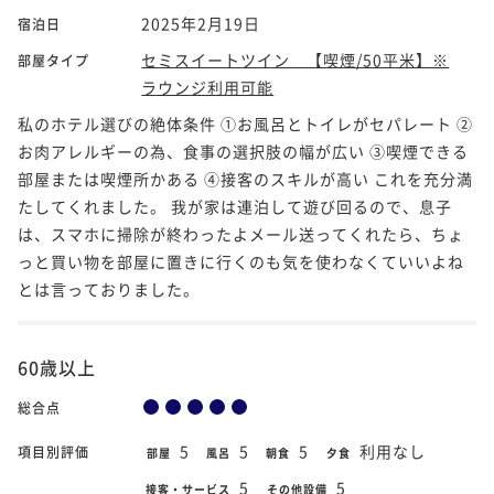
2025年2月19日
宿泊日
セミスイートツイン 【喫煙/50平米】※
部屋タイプ
ラウンジ利用可能
私のホテル選びの絶体条件 ①お風呂とトイレがセパレート ②
お肉アレルギーの為、食事の選択肢の幅が広い ③喫煙できる
部屋または喫煙所かある ④接客のスキルが高い これを充分満
たしてくれました。 我が家は連泊して遊び回るので、息子
は、スマホに掃除が終わったよメール送ってくれたら、ちょ
っと買い物を部屋に置きに行くのも気を使わなくていいよね
とは言っておりました。
60歳以上
総合点
5
5
5
利用なし
項目別評価
部屋
風呂
朝食
夕食
5
5
接客・サービス
その他設備