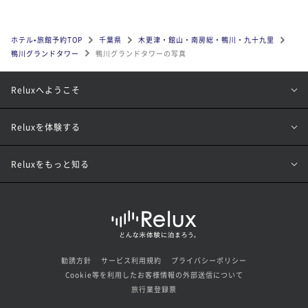
ホテル•旅館予約TOP
千葉県
木更津・館山・南房総・鴨川・九十九里
鴨川グランドタワー
鴨川グランドタワーの写真
Reluxへようこそ
Reluxを体験する
Reluxをもっと知る
勧誘方針
サービス利用規約
プライバシーポリシー
Cookie等を利用したお客様情報の外部送信について
旅行業登録票