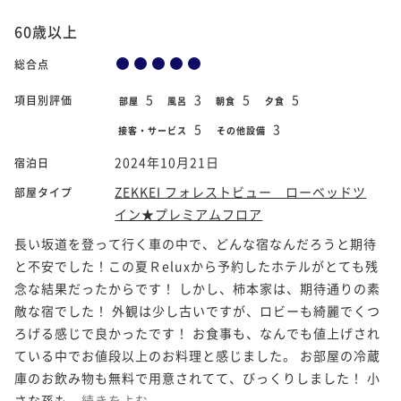
60歳以上
総合点
5
3
5
5
項目別評価
部屋
風呂
朝食
夕食
5
3
接客・サービス
その他設備
2024年10月21日
宿泊日
ZEKKEI フォレストビュー ローベッドツ
部屋タイプ
イン★プレミアムフロア
長い坂道を登って行く車の中で、どんな宿なんだろうと期待
と不安でした！この夏Ｒeluxから予約したホテルがとても残
念な結果だったからです！ しかし、柿本家は、期待通りの素
敵な宿でした！ 外観は少し古いですが、ロビーも綺麗でくつ
ろげる感じで良かったです！ お食事も、なんでも値上げされ
ている中でお値段以上のお料理と感じました。 お部屋の冷蔵
庫のお飲み物も無料で用意されてて、びっくりしました！ 小
さな孫も...
続きをよむ