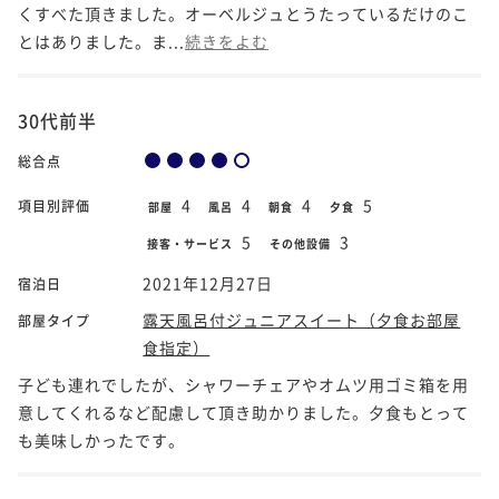
くすべた頂きました。オーベルジュとうたっているだけのこ
とはありました。ま...
続きをよむ
30代前半
総合点
4
4
4
5
項目別評価
部屋
風呂
朝食
夕食
5
3
接客・サービス
その他設備
2021年12月27日
宿泊日
露天風呂付ジュニアスイート（夕食お部屋
部屋タイプ
食指定）
子ども連れでしたが、シャワーチェアやオムツ用ゴミ箱を用
意してくれるなど配慮して頂き助かりました。夕食もとって
も美味しかったです。