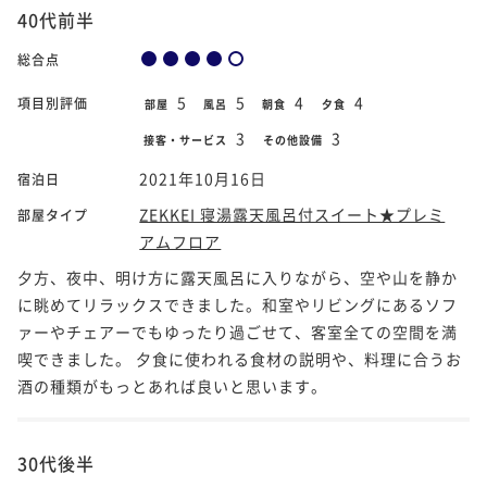
40代前半
総合点
5
5
4
4
項目別評価
部屋
風呂
朝食
夕食
3
3
接客・サービス
その他設備
2021年10月16日
宿泊日
ZEKKEI 寝湯露天風呂付スイート★プレミ
部屋タイプ
アムフロア
夕方、夜中、明け方に露天風呂に入りながら、空や山を静か
に眺めてリラックスできました。和室やリビングにあるソフ
ァーやチェアーでもゆったり過ごせて、客室全ての空間を満
喫できました。 夕食に使われる食材の説明や、料理に合うお
酒の種類がもっとあれば良いと思います。
30代後半