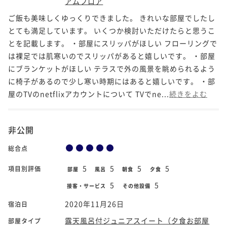
アムフロア
ご飯も美味しくゆっくりできました。 きれいな部屋でしたし
とても満足しています。 いくつか検討いただけたらと思うこ
とを記載します。 ・部屋にスリッパがほしい フローリングで
は裸足では肌寒いのでスリッパがあると嬉しいです。 ・部屋
にブランケットがほしい テラスで外の風景を眺められるよう
に椅子があるので少し寒い時期にはあると嬉しいです。 ・部
屋のTVのnetflixアカウントについて TVでne...
続きをよむ
非公開
総合点
5
5
5
5
項目別評価
部屋
風呂
朝食
夕食
5
5
接客・サービス
その他設備
2020年11月26日
宿泊日
露天風呂付ジュニアスイート（夕食お部屋
部屋タイプ