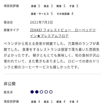
5
3
5
5
項目別評価
部屋
風呂
朝食
夕食
5
4
接客・サービス
その他設備
2021年7月3日
宿泊日
ZEKKEI フォレストビュー ローベッドツ
部屋タイプ
イン★プレミアムフロア
ベランダから見える夜景が綺麗でした。 万葉柄のランプが素
敵でした。 食事をするレストランは個室で落ち着いた雰囲気
がよかったです。 朝夕ともとても美味しく、旬の食材が沢山
使われていて、また驚きもありました。 ロビーでの夜のドリ
ンクと朝のコーヒーサービスも嬉しかったです。
非公開
総合点
4
1
4
4
項目別評価
部屋
風呂
朝食
夕食