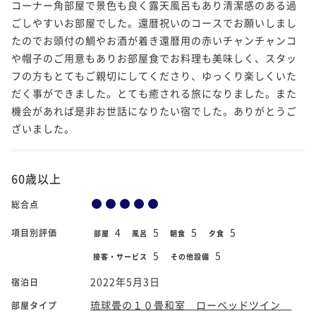
コーナー角部屋で景色も良く露天風呂もあり清潔感のある過
ごしやすいお部屋でした。還暦祝いのコースでお願いしまし
たのでお頭付の鯛やお酒が着き還暦用の赤いチャンチャンコ
や帽子のご用意もありお部屋食でお料理も美味しく、スタッ
フの方もとてもご親切にしてくださり、ゆっくり楽しくいた
だく事ができました。とても癒される旅になりました。また
機会があれば是非お世話になりたい宿でした。ありがとうご
ざいました。
60歳以上
総合点
4
5
5
5
項目別評価
部屋
風呂
朝食
夕食
5
5
接客・サービス
その他設備
2022年5月3日
宿泊日
琉球畳の１０畳和室 ローベッドツイン
部屋タイプ