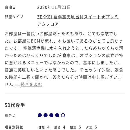
2020年11月21日
宿泊日
ZEKKEI 寝湯露天風呂付スイート★プレミ
部屋タイプ
アムフロア
お部屋は一番良いお部屋だったのもあり、とても素敵でし
た。お部屋にBGMが流れ、本も置いてあるのがとても良かっ
たです。 空気清浄機に水を入れようとしたらめちゃくちゃ汚
かったのはびっくりでしたが 食事は、オプションの献立が特
に惹かれるメニューではなかったので、基本にしましたが、
普通に美味しいといった感じでした。 チェックイン後、朝食
の時間を二択で聞かれ、答えたらその時間は申し訳ございま
せん.....
続きをよむ
50代後半
総合点
4
4
5
5
項目別評価
部屋
風呂
朝食
夕食