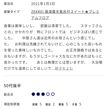
2021年1月3日
宿泊日
ZEKKEI 寝湯露天風呂付スイート★プレミ
部屋タイプ
アムフロア
食事は美味しいし、 部屋は清潔でした。 スタッフさん
との」かかわりが 特にフロントでは ビジネスぽい感じで
した。 中居さん達は近所のお母さんという感じでし
た。 お料理は洗練されてないけど、心のこもった良いもの
を使った美味しいものでした。 お正月価格ではあると
おもいますが、もう少しゴージャスななにかがあればもっと
良かったです。 あとは無理だとは思いますが、 大浴場
だけでも温泉にしてほしいで...
続きをよむ
50代後半
総合点
5
2
5
5
項目別評価
部屋
風呂
朝食
夕食