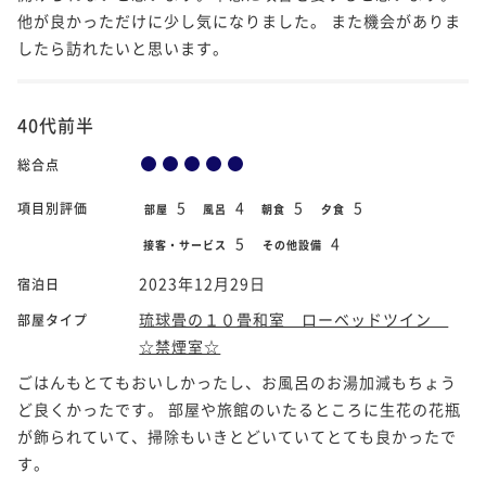
他が良かっただけに少し気になりました。 また機会がありま
したら訪れたいと思います。
40代前半
総合点
5
4
5
5
項目別評価
部屋
風呂
朝食
夕食
5
4
接客・サービス
その他設備
2023年12月29日
宿泊日
琉球畳の１０畳和室 ローベッドツイン
部屋タイプ
☆禁煙室☆
ごはんもとてもおいしかったし、お風呂のお湯加減もちょう
ど良くかったです。 部屋や旅館のいたるところに生花の花瓶
が飾られていて、掃除もいきとどいていてとても良かったで
す。