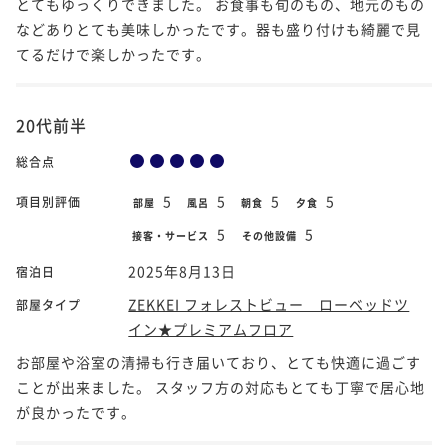
とてもゆっくりできました。 お食事も旬のもの、地元のもの
などありとても美味しかったです。器も盛り付けも綺麗で見
てるだけで楽しかったです。
20代前半
総合点
5
5
5
5
項目別評価
部屋
風呂
朝食
夕食
5
5
接客・サービス
その他設備
2025年8月13日
宿泊日
ZEKKEI フォレストビュー ローベッドツ
部屋タイプ
イン★プレミアムフロア
お部屋や浴室の清掃も行き届いており、とても快適に過ごす
ことが出来ました。 スタッフ方の対応もとても丁寧で居心地
が良かったです。