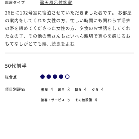
露天風呂付客室
部屋タイプ
26日に102号室に宿泊させていただきました者です。 お部屋
の案内をしてくれた女性の方、忙しい時間にも関わらず浴衣
の帯を締めてくださった女性の方、夕食のお世話をしてくれ
た女の子、その他の皆さんもたいへん親切で真心を感じるお
もてなしがとても嬉...
続きをよむ
50代前半
総合点
4
3
4
4
項目別評価
部屋
風呂
朝食
夕食
5
4
接客・サービス
その他設備
2020年1月21日
宿泊日
ZEKKEI フォレストビュー ローベッドツ
部屋タイプ
イン★プレミアムフロア
渋滞の為、チェックインが大変遅くなってしまったのにもか