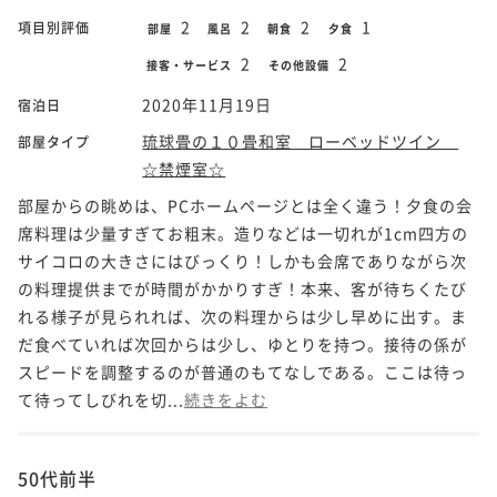
2
2
2
1
項目別評価
部屋
風呂
朝食
夕食
2
2
接客・サービス
その他設備
2020年11月19日
宿泊日
琉球畳の１０畳和室 ローベッドツイン
部屋タイプ
☆禁煙室☆
部屋からの眺めは、PCホームページとは全く違う！夕食の会
席料理は少量すぎてお粗末。造りなどは一切れが1cm四方の
サイコロの大きさにはびっくり！しかも会席でありながら次
の料理提供までが時間がかかりすぎ！本来、客が待ちくたび
れる様子が見られれば、次の料理からは少し早めに出す。ま
だ食べていれば次回からは少し、ゆとりを持つ。接待の係が
スピードを調整するのが普通のもてなしである。ここは待っ
て待ってしびれを切...
続きをよむ
50代前半