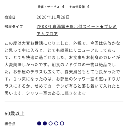
4
4
接客・サービス
その他設備
2020年11月28日
宿泊日
ZEKKEI 寝湯露天風呂付スイート★プレミ
部屋タイプ
アムフロア
この度は大変お世話になりました。外観で、今回は失敗かな
と思って中に入ると、とても綺麗にリニューアルしてあっ
て、とても快適に過ごせました。お食事もお刺身のカレイが
大変美味しかったです。朝食のノドグロの干物は絶品でし
た。お部屋のテラスも広くて、露天風呂もとても良かったで
す。１つ気になったのは、お部屋のシャワー室の窓はすりガ
ラスにするか、せめてカーテンが有ると落ち着いて入れたと
思います。シャワー室のある...
続きをよむ
60歳以上
総合点