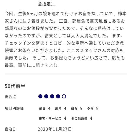
食指定）
今回、生後6ヶ月の娘を連れて行けるお宿を探していて、柿本
家さんに辿り着きました。 正直、部屋食で露天風呂もあるお
部屋なのにお値段がお安かったので、そんなに期待はしてい
なかったのですが、結果としては大大大満足でした。 まず、
チェックインを済ますとロビー的な場所へ通していただき虎
饅頭とお茶をいただきました。ここのスタッフさんの対応も
素敵でした。 そして、お部屋もちょうどいい広さで、眺めも
最高。事前に...
続きをよむ
50代前半
総合点
4
4
5
5
項目別評価
部屋
風呂
朝食
夕食
4
4
接客・サービス
その他設備
2020年11月27日
宿泊日