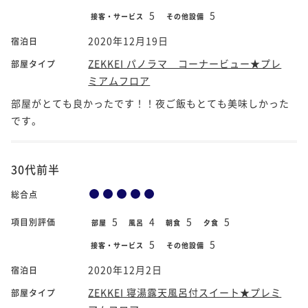
5
5
接客・サービス
その他設備
2020年12月19日
宿泊日
ZEKKEI パノラマ コーナービュー★プレ
部屋タイプ
ミアムフロア
部屋がとても良かったです！！夜ご飯もとても美味しかった
です。
30代前半
総合点
5
4
5
5
項目別評価
部屋
風呂
朝食
夕食
5
5
接客・サービス
その他設備
2020年12月2日
宿泊日
ZEKKEI 寝湯露天風呂付スイート★プレミ
部屋タイプ