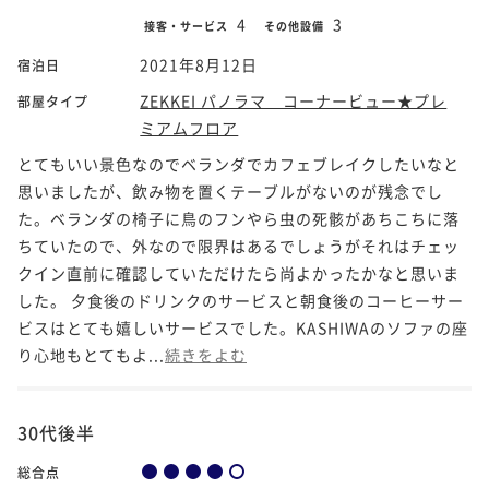
4
3
接客・サービス
その他設備
2021年8月12日
宿泊日
ZEKKEI パノラマ コーナービュー★プレ
部屋タイプ
ミアムフロア
とてもいい景色なのでベランダでカフェブレイクしたいなと
思いましたが、飲み物を置くテーブルがないのが残念でし
た。ベランダの椅子に鳥のフンやら虫の死骸があちこちに落
ちていたので、外なので限界はあるでしょうがそれはチェッ
クイン直前に確認していただけたら尚よかったかなと思いま
した。 夕食後のドリンクのサービスと朝食後のコーヒーサー
ビスはとても嬉しいサービスでした。KASHIWAのソファの座
り心地もとてもよ...
続きをよむ
30代後半
総合点