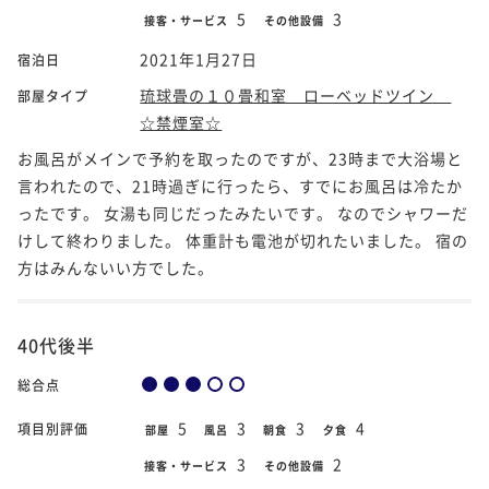
5
3
接客・サービス
その他設備
2021年1月27日
宿泊日
琉球畳の１０畳和室 ローベッドツイン
部屋タイプ
☆禁煙室☆
お風呂がメインで予約を取ったのですが、23時まで大浴場と
言われたので、21時過ぎに行ったら、すでにお風呂は冷たか
ったです。 女湯も同じだったみたいです。 なのでシャワーだ
けして終わりました。 体重計も電池が切れたいました。 宿の
方はみんないい方でした。
40代後半
総合点
5
3
3
4
項目別評価
部屋
風呂
朝食
夕食
3
2
接客・サービス
その他設備