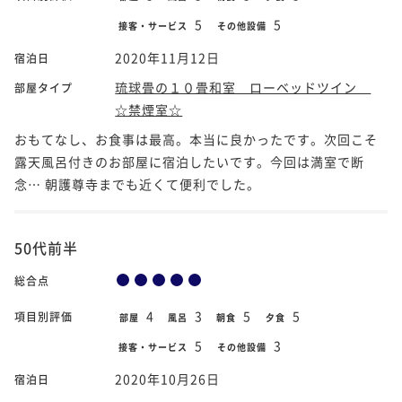
5
5
接客・サービス
その他設備
2020年11月12日
宿泊日
琉球畳の１０畳和室 ローベッドツイン
部屋タイプ
☆禁煙室☆
おもてなし、お食事は最高。本当に良かったです。次回こそ
露天風呂付きのお部屋に宿泊したいです。今回は満室で断
念… 朝護尊寺までも近くて便利でした。
50代前半
総合点
4
3
5
5
項目別評価
部屋
風呂
朝食
夕食
5
3
接客・サービス
その他設備
2020年10月26日
宿泊日