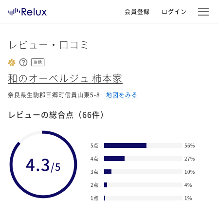
会員登録
ログイン
レビュー・口コミ
旅館
和のオーベルジュ 柿本家
奈良県生駒郡三郷町信貴山東5-8
地図をみる
レビューの総合点
（66件）
5点
56
%
4.3
4点
27
%
/5
3点
10
%
2点
4
%
1点
1
%