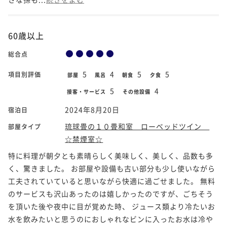
60歳以上
総合点
5
4
5
5
項目別評価
部屋
風呂
朝食
夕食
5
4
接客・サービス
その他設備
2024年8月20日
宿泊日
琉球畳の１０畳和室 ローベッドツイン
部屋タイプ
☆禁煙室☆
特に料理が朝夕とも素晴らしく美味しく、美しく、品数も多
く、驚きました。 お部屋や設備も古い部分も少し使いながら
工夫されていていると思いながら快適に過ごせました。 無料
のサービスも沢山あったのは嬉しかったのですが、ごちそう
を頂いた後や夜中に目が覚めた時、 ジュース類より冷たいお
水を飲みたいと思うのにおしゃれなビンに入ったお水は冷や