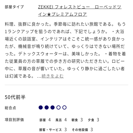
ZEKKEI フォレストビュー ローベッドツ
部屋タイプ
イン★プレミアムフロア
料理、抜群に良かった。季節毎に訪れたい旅館である。 もう
1ランクアップを狙うのであれば、下記でしょうか。 ・大浴
場近くの談話室、インテリアはそこそこ統一感があり良かっ
たが、機械音が鳴り続けていて、ゆっくりはできない場所だ
った。デトックスウォーターは、美味しかった。 ・着物を着
た従業員の方の草履での歩き方の研究いただきたい。ロビー
中に、草履の音が響いていた。ゆっくり静かに過ごしたい者
は幻滅である。 ...
続きをよむ
50代前半
総合点
4
4
3
3
項目別評価
部屋
風呂
朝食
夕食
3
3
接客・サービス
その他設備