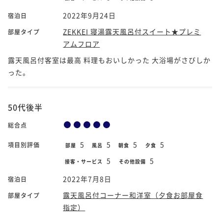
2022年9月24日
宿泊日
ZEKKEI 寝湯露天風呂付スイート★プレミ
部屋タイプ
アムフロア
露天風呂付客室は最高 料理もおいしかった 大浴場がさびしか
った。
50代後半
総合点
5
5
5
5
項目別評価
部屋
風呂
朝食
夕食
5
5
接客・サービス
その他設備
2022年7月8日
宿泊日
露天風呂付コーナー和洋室（夕食お部屋食
部屋タイプ
指定）