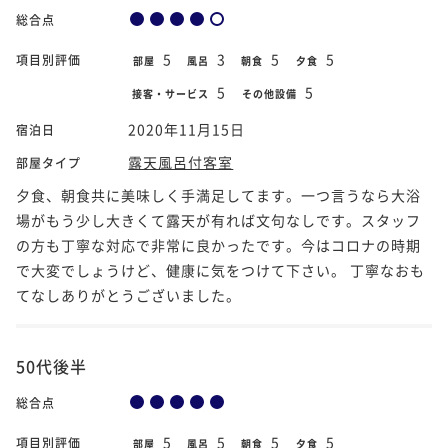
総合点
5
3
5
5
項目別評価
部屋
風呂
朝食
夕食
5
5
接客・サービス
その他設備
2020年11月15日
宿泊日
露天風呂付客室
部屋タイプ
夕食、朝食共に美味しく手満足してます。一つ言うなら大浴
場がもう少し大きくて露天が有れば文句なしです。スタッフ
の方も丁寧な対応で非常に良かったです。今はコロナの時期
で大変でしょうけど、健康に気をつけて下さい。 丁寧なおも
てなしありがとうございました。
50代後半
総合点
5
5
5
5
項目別評価
部屋
風呂
朝食
夕食