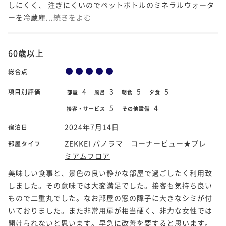
しにくく、 注ぎにくいのでペットボトルのミネラルウォータ
ーを冷蔵庫...
続きをよむ
60歳以上
総合点
4
3
5
5
項目別評価
部屋
風呂
朝食
夕食
5
4
接客・サービス
その他設備
2024年7月14日
宿泊日
ZEKKEI パノラマ コーナービュー★プレ
部屋タイプ
ミアムフロア
美味しい食事と、景色の良い静かな部屋で過ごしたく利用致
しました。その意味では大変満足でした。接客も気持ち良い
もので二重丸でした。なお部屋の窓の障子に大きなシミが付
いておりました。また非常用扉が相当硬く、非力な女性では
開けられないと思います。早急に改善を要すると思います。