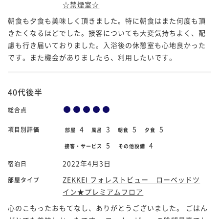
☆禁煙室☆
朝食も夕食も美味しく頂きました。特に朝食はまた何度も頂
きたくなるほどでした。接客についても大変気持ちよく、配
慮も行き届いておりました。入浴後の休憩室も心地良かった
です。また機会がありましたら、利用したいです。
40代後半
総合点
4
3
5
5
項目別評価
部屋
風呂
朝食
夕食
5
4
接客・サービス
その他設備
2022年4月3日
宿泊日
ZEKKEI フォレストビュー ローベッドツ
部屋タイプ
イン★プレミアムフロア
心のこもったおもてなし、ありがとうございました。 ごはん