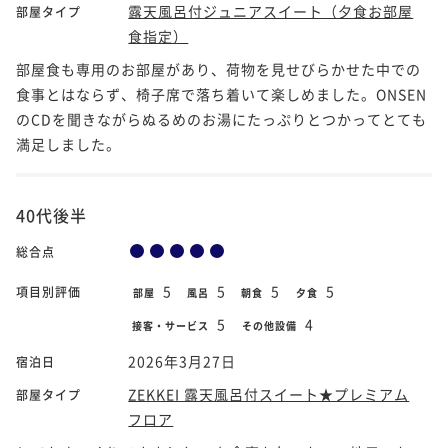
露天風呂付ジュニアスイート（夕食お部屋
部屋タイプ
食指定）
部屋食も専用のお部屋があり、荷物を見せびらかせた中での
食事とはならず、椅子席で落ち着いて楽しめました。ONSEN
のCDを聞きながらぬるめのお湯にたっぷりとつかってとても
満足しました。
40代後半
総合点
5
5
5
5
項目別評価
部屋
風呂
朝食
夕食
5
4
接客・サービス
その他設備
2026年3月27日
宿泊日
ZEKKEI 露天風呂付スイート★プレミアム
部屋タイプ
フロア