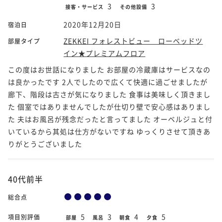
3
3
接客・サービス
その他設備
2020年12月20日
宿泊日
ZEKKEI フォレストビュー ローベッドツ
部屋タイプ
イン★プレミアムフロア
この度はお世話になりました お部屋の冷蔵庫はサービスなの
は良かったです 2人でしたので広くて快適に過ごせましたが
廊下、階段は古さが気になりました 食事は美味しく頂きまし
た 個室ではありませんでしたが仕切り壁で安心感はありまし
た 夫はお風呂が残念だったと言ってました オーベルジュと付
いているから其処は仕方がないですね ゆっくりさせて頂きあ
りがとうございました
40代前半
総合点
5
3
4
5
項目別評価
部屋
風呂
朝食
夕食