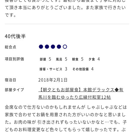
て頂き本当にありがとうございました。また家族で行きたい
です。
40代後半
総合点
5
5
5
4
項目別評価
部屋
風呂
朝食
夕食
3
4
接客・サービス
その他設備
2018年2月1日
宿泊日
【朝夕ともお部屋食】本館デラックス◆有
部屋タイプ
馬川を臨むゆったり広縁付和室12帖
会席なので仕方ないのかもしれませんが しゃぶしゃぶなどは
家族で合わせてお鍋を用意された方がいいのかなと思いまし
た。お肉の味が 引き出されずもったいないかなと…でも、子
どものお料理変更など色々してもらって嬉しかったです。ぶ