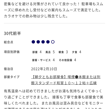
密集などを避ける対策がされていて良かった！ 駐車場もスム
ーズに停めれたし受付などの案内もスムーズで満足でした。
カラオケでの飲み物は少し残念でした。
30代前半
総合点
4
5
3
4
項目別評価
部屋
風呂
朝食
夕食
4
4
接客・サービス
その他設備
2022年2月10日
宿泊日
【朝夕ともお部屋食】喫煙●本館または別
部屋タイプ
館スタンダード和室１０～１２帖＋広縁
有馬温泉へは初めて行きましたがお湯も気持ちよくてゆっく
り過ごすことができました。 接客も丁寧で食事も部屋食で美
味しくたべれました。 またお風呂は混み具合などをモニター
で確認できるので密を避けることができました。 2人とも大