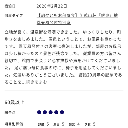
2020年2月22日
宿泊日
【朝夕ともお部屋食】芙蓉山荘『銀泉』檜
部屋タイプ
露天風呂付特別室
立地が良く、温泉街を満喫できました。 ゆっくりしたり、町
歩きを楽しめました。 温泉ということで、お風呂も良かった
です。 露天風呂付きの客室に宿泊しましたが、部屋のお風呂
は少し狭かったのと景色が残念でした。 従業員の方は皆さん
親切で、館内で出会うと必ず挨拶や声をかけてくださいまし
た。 足が痛い母に食事の時に、椅子を用意してくださいまし
た。気遣いありがとうございました。 結婚20周年の記念であ
ることを...
続きをよむ
60歳以上
総合点
5
5
4
5
項目別評価
部屋
風呂
朝食
夕食