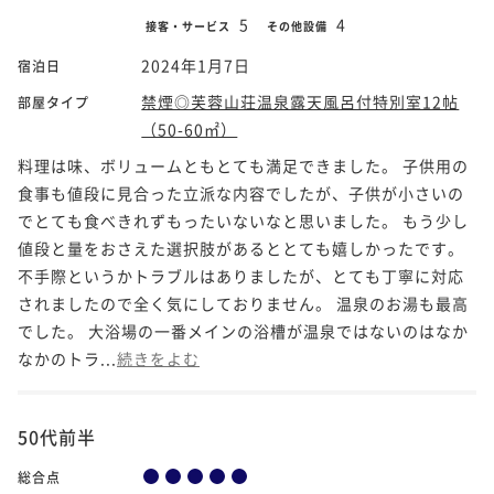
5
4
接客・サービス
その他設備
2024年1月7日
宿泊日
禁煙◎芙蓉山荘温泉露天風呂付特別室12帖
部屋タイプ
（50-60㎡）
料理は味、ボリュームともとても満足できました。 子供用の
食事も値段に見合った立派な内容でしたが、子供が小さいの
でとても食べきれずもったいないなと思いました。 もう少し
値段と量をおさえた選択肢があるととても嬉しかったです。
不手際というかトラブルはありましたが、とても丁寧に対応
されましたので全く気にしておりません。 温泉のお湯も最高
でした。 大浴場の一番メインの浴槽が温泉ではないのはなか
なかのトラ...
続きをよむ
50代前半
総合点