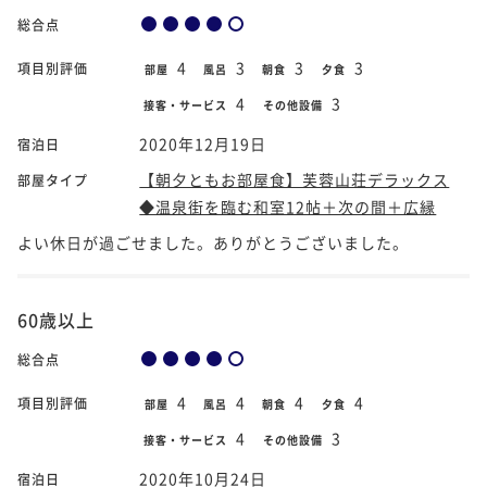
総合点
4
3
3
3
項目別評価
部屋
風呂
朝食
夕食
4
3
接客・サービス
その他設備
2020年12月19日
宿泊日
【朝夕ともお部屋食】芙蓉山荘デラックス
部屋タイプ
◆温泉街を臨む和室12帖＋次の間＋広縁
よい休日が過ごせました。ありがとうございました。
60歳以上
総合点
4
4
4
4
項目別評価
部屋
風呂
朝食
夕食
4
3
接客・サービス
その他設備
2020年10月24日
宿泊日