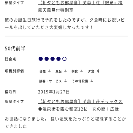
【朝夕ともお部屋食】芙蓉山荘『銀泉』檜
部屋タイプ
露天風呂付特別室
彼のお誕生日旅行で予約をしたのですが、夕食時にお祝いビ
ールを出していただき大変嬉しかったです！
50代前半
総合点
4
4
4
4
項目別評価
部屋
風呂
朝食
夕食
4
4
接客・サービス
その他設備
2019年1月27日
宿泊日
【朝夕ともお部屋食】芙蓉山荘デラックス
部屋タイプ
◆温泉街を臨む和室12帖＋次の間＋広縁
お世話になりました。 良い温泉をたっぷりと堪能することが
できました