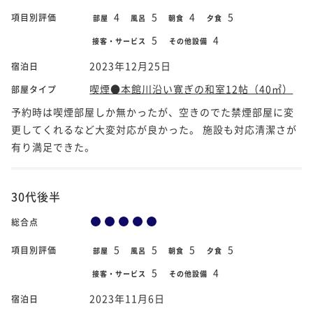
4
5
4
5
項目別評価
部屋
風呂
朝食
夕食
5
4
接客・サービス
その他設備
2023年12月25日
宿泊日
喫煙●本館川沿い寛ぎの和室12帖（40㎡）
部屋タイプ
予約時は喫煙部屋しか無かったが、空きのでた禁煙部屋に変
更してくれるなど大変対応が良かった。 施設も対応清潔さが
有り満足できた。
30代後半
総合点
5
5
5
5
項目別評価
部屋
風呂
朝食
夕食
5
4
接客・サービス
その他設備
2023年11月6日
宿泊日