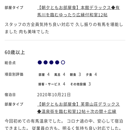
【朝夕ともお部屋食】本館デラックス◆有
部屋タイプ
馬川を臨むゆったり広縁付和室12帖
スタッフの方全員気持ち良い対応で 久し振りの有馬を堪能し
ました 肉も美味でした
60歳以上
総合点
4
4
3
4
項目別評価
部屋
風呂
朝食
夕食
4
3
接客・サービス
その他設備
2020年10月21日
宿泊日
【朝夕ともお部屋食】芙蓉山荘デラックス
部屋タイプ
◆温泉街を臨む和室12帖＋次の間＋広縁
今回初めての有馬温泉でした。 コロナ過の中、安心して宿泊
できました。 従業員の方も、明るく気持ち良い対応でした。