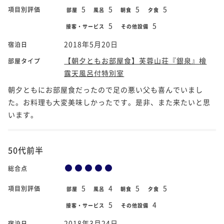
5
5
5
5
項目別評価
部屋
風呂
朝食
夕食
5
5
接客・サービス
その他設備
2018年5月20日
宿泊日
【朝夕ともお部屋食】芙蓉山荘『銀泉』檜
部屋タイプ
露天風呂付特別室
朝夕ともにお部屋食だったので足の悪い父も喜んでいまし
た。お料理も大変美味しかったです。是非、また来たいと思
います。
50代前半
総合点
5
4
5
5
項目別評価
部屋
風呂
朝食
夕食
5
4
接客・サービス
その他設備
2018年3月24日
宿泊日