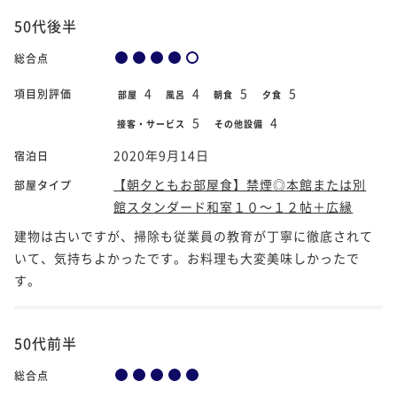
50代後半
総合点
4
4
5
5
項目別評価
部屋
風呂
朝食
夕食
5
4
接客・サービス
その他設備
2020年9月14日
宿泊日
【朝夕ともお部屋食】禁煙◎本館または別
部屋タイプ
館スタンダード和室１０～１２帖＋広縁
建物は古いですが、掃除も従業員の教育が丁寧に徹底されて
いて、気持ちよかったです。お料理も大変美味しかったで
す。
50代前半
総合点