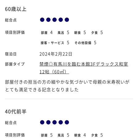
60歳以上
総合点
4
5
5
5
項目別評価
部屋
風呂
朝食
夕食
5
5
接客・サービス
その他設備
2024年2月22日
宿泊日
禁煙◎有馬川を臨む本館3Fデラックス和室
部屋タイプ
12帖（60㎡）
部屋付きの担当の方の細やかな気づかいで母親の米寿祝いが
とても満足できる記念となりました
40代前半
総合点
5
5
4
5
項目別評価
部屋
風呂
朝食
夕食