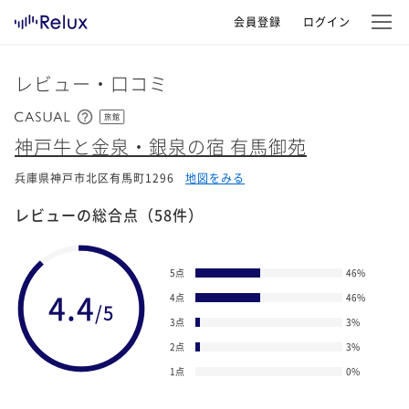
会員登録
ログイン
レビュー・口コミ
旅館
神戸牛と金泉・銀泉の宿 有馬御苑
兵庫県神戸市北区有馬町1296
地図をみる
レビューの総合点
（58件）
5点
46
%
4.4
4点
46
%
/5
3点
3
%
2点
3
%
1点
0
%