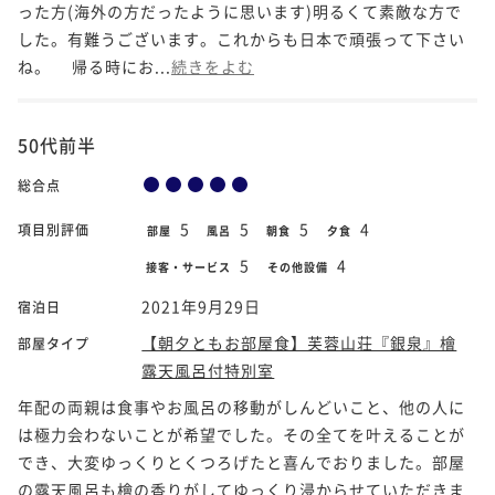
った方(海外の方だったように思います)明るくて素敵な方で
した。有難うございます。これからも日本で頑張って下さい
ね。 帰る時にお...
続きをよむ
50代前半
総合点
5
5
5
4
項目別評価
部屋
風呂
朝食
夕食
5
4
接客・サービス
その他設備
2021年9月29日
宿泊日
【朝夕ともお部屋食】芙蓉山荘『銀泉』檜
部屋タイプ
露天風呂付特別室
年配の両親は食事やお風呂の移動がしんどいこと、他の人に
は極力会わないことが希望でした。その全てを叶えることが
でき、大変ゆっくりとくつろげたと喜んでおりました。部屋
の露天風呂も檜の香りがしてゆっくり浸からせていただきま