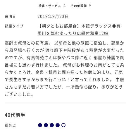
4
5
接客・サービス
その他設備
2019年9月23日
宿泊日
【朝夕ともお部屋食】本館デラックス◆有
部屋タイプ
馬川を臨むゆったり広縁付和室12帖
高齢の叔母との初有馬。 以前母と他の旅館に宿泊し、部屋か
ら風呂場へ行くのが 渡り廊下や階段があり移動が大変だった
のですが、有馬御苑さんは駅やバス停に近く 部屋も綺麗で風
呂場にも迷わず行けました。 叔母がお料理のお肉がとても柔
らかくとろけ、金泉・銀泉と両方揃った旅館に泊まり、元気
で長生きするからまた行こうね！と言ってくれました。 中居
さんもまだお若い方でしたが、一所懸命心配り。ありがとう
ございました。
40代前半
総合点