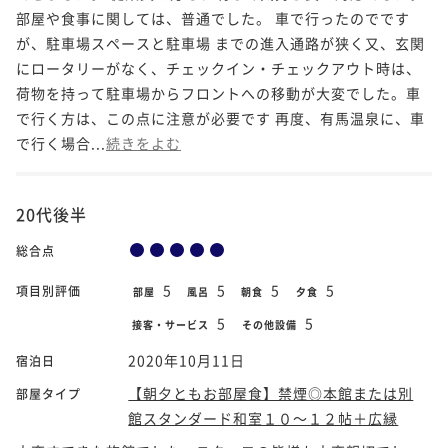
部屋や食事に関しては、普通でした。 車で行ったのでです
が、駐車場スペースと駐車場 までの進入通路が狭く又、玄関
にロータリーがなく、チェックイン・チェックアウト時は、
荷物を持って駐車場からフロントへの移動が大変でした。車
で行く方は、この点に注意が必要です 再度、有馬温泉に、車
で行く場合...
続きをよむ
20代後半
総合点
5
5
5
5
項目別評価
部屋
風呂
朝食
夕食
5
5
接客・サービス
その他設備
2020年10月11日
宿泊日
【朝夕ともお部屋食】禁煙◎本館または別
部屋タイプ
館スタンダード和室１０～１２帖＋広縁