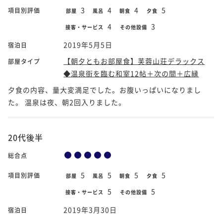
3
4
4
5
項目別評価
部屋
風呂
朝食
夕食
4
3
接客・サービス
その他設備
2019年5月5日
宿泊日
【朝夕ともお部屋食】芙蓉山荘デラックス
部屋タイプ
◆温泉街を臨む和室12帖＋次の間＋広縁
夕食の内容、量大変満足でした。お腹いっぱいになりまし
た。 温泉は夜、朝2回入りました。
20代後半
総合点
5
5
5
5
項目別評価
部屋
風呂
朝食
夕食
5
5
接客・サービス
その他設備
2019年3月30日
宿泊日