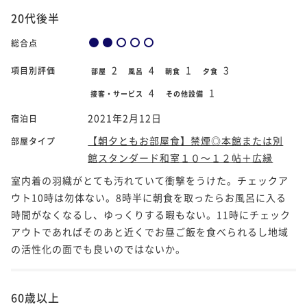
20代後半
総合点
2
4
1
3
項目別評価
部屋
風呂
朝食
夕食
4
1
接客・サービス
その他設備
2021年2月12日
宿泊日
【朝夕ともお部屋食】禁煙◎本館または別
部屋タイプ
館スタンダード和室１０～１２帖＋広縁
室内着の羽織がとても汚れていて衝撃をうけた。チェックア
ウト10時は勿体ない。8時半に朝食を取ったらお風呂に入る
時間がなくなるし、ゆっくりする暇もない。11時にチェック
アウトであればそのあと近くでお昼ご飯を食べられるし地域
の活性化の面でも良いのではないか。
60歳以上