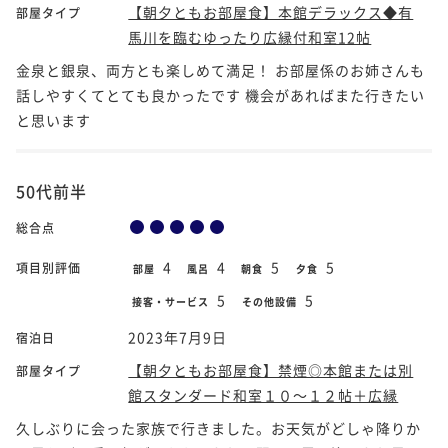
【朝夕ともお部屋食】本館デラックス◆有
部屋タイプ
馬川を臨むゆったり広縁付和室12帖
金泉と銀泉、両方とも楽しめて満足！ お部屋係のお姉さんも
話しやすくてとても良かったです 機会があればまた行きたい
と思います
50代前半
総合点
4
4
5
5
項目別評価
部屋
風呂
朝食
夕食
5
5
接客・サービス
その他設備
2023年7月9日
宿泊日
【朝夕ともお部屋食】禁煙◎本館または別
部屋タイプ
館スタンダード和室１０～１２帖＋広縁
久しぶりに会った家族で行きました。お天気がどしゃ降りか