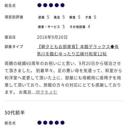
総合点
5
5
5
5
項目別評価
部屋
風呂
朝食
夕食
5
4
接客・サービス
その他設備
2018年9月20日
宿泊日
【朝夕ともお部屋食】本館デラックス◆有
部屋タイプ
馬川を臨むゆったり広縁付和室12帖
両親の結婚60周年のお祝いにと思い、9月20日から宿泊させ
て頂きました。 到着早々、足の悪い母を気遣って、和室から
和洋室へ変更して頂いた上に、部屋にも母親用に座椅子を用
意して頂いており、旅館の方々の対応にとても感謝しており
ます。 お風呂...
続きをよむ
50代前半
総合点