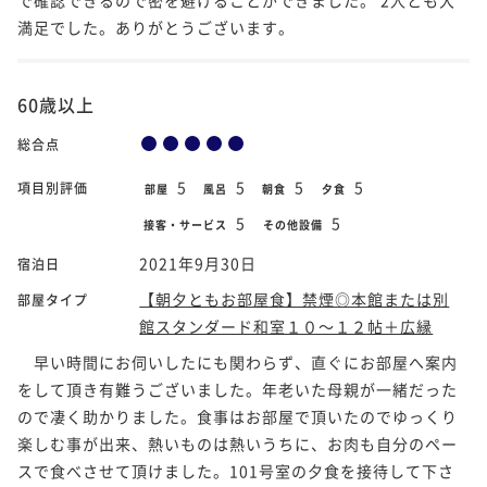
満足でした。ありがとうございます。
60歳以上
総合点
5
5
5
5
項目別評価
部屋
風呂
朝食
夕食
5
5
接客・サービス
その他設備
2021年9月30日
宿泊日
【朝夕ともお部屋食】禁煙◎本館または別
部屋タイプ
館スタンダード和室１０～１２帖＋広縁
早い時間にお伺いしたにも関わらず、直ぐにお部屋へ案内
をして頂き有難うございました。年老いた母親が一緒だった
ので凄く助かりました。食事はお部屋で頂いたのでゆっくり
楽しむ事が出来、熱いものは熱いうちに、お肉も自分のペー
スで食べさせて頂けました。101号室の夕食を接待して下さ