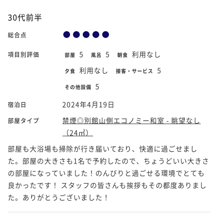
30代前半
総合点
5
5
利用なし
項目別評価
部屋
風呂
朝食
利用なし
5
夕食
接客・サービス
5
その他設備
2024年4月19日
宿泊日
禁煙◎別館山側エコノミー和室 - 眺望なし
部屋タイプ
（24㎡）
部屋も大浴場も掃除が行き届いており、快適に過ごせまし
た。部屋の大きさも1名で予約したので、ちょうどいい大きさ
の部屋になっていました！のんびりと過ごせる環境でとても
良かったです！ スタッフの皆さんも挨拶もその都度ありまし
た。ありがとうございました！