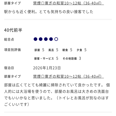
禁煙◎寛ぎの和室10～12帖（36-40㎡）
部屋タイプ
駅からも近く便利。とても気持ちの良い接客でした
40代前半
総合点
5
5
5
5
項目別評価
部屋
風呂
朝食
夕食
5
3
接客・サービス
その他設備
2026年1月23日
宿泊日
禁煙◎寛ぎの和室10～12帖（36-40㎡）
部屋タイプ
部屋は広くてとても綺麗に掃除されていて良かったです。 個
人的には大浴場を使うので、部屋のお風呂は大きめの洗面台
でもいいかなと思いました。（トイレとお風呂が別なのはす
ごくいいです）