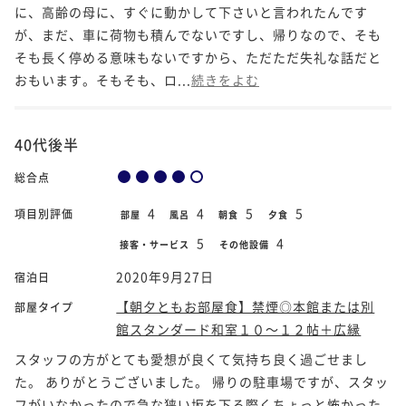
に、高齢の母に、すぐに動かして下さいと言われたんです
が、まだ、車に荷物も積んでないですし、帰りなので、そも
そも長く停める意味もないですから、ただただ失礼な話だと
おもいます。そもそも、ロ...
続きをよむ
40代後半
総合点
4
4
5
5
項目別評価
部屋
風呂
朝食
夕食
5
4
接客・サービス
その他設備
2020年9月27日
宿泊日
【朝夕ともお部屋食】禁煙◎本館または別
部屋タイプ
館スタンダード和室１０～１２帖＋広縁
スタッフの方がとても愛想が良くて気持ち良く過ごせまし
た。 ありがとうございました。 帰りの駐車場ですが、スタッ
フがいなかったので急な狭い坂を下る際くちょっと怖かった