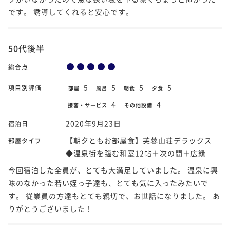
です。 誘導してくれると安心です。
50代後半
総合点
5
5
5
5
項目別評価
部屋
風呂
朝食
夕食
4
4
接客・サービス
その他設備
2020年9月23日
宿泊日
【朝夕ともお部屋食】芙蓉山荘デラックス
部屋タイプ
◆温泉街を臨む和室12帖＋次の間＋広縁
今回宿泊した全員が、とても大満足していました。 温泉に興
味のなかった若い姪っ子達も、とても気に入ったみたいで
す。 従業員の方達もとても親切で、お世話になりました。 あ
りがとうございました！