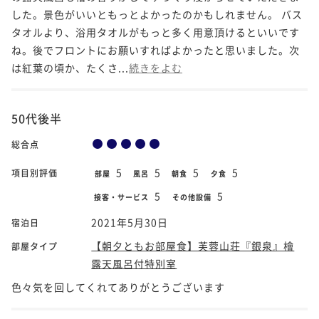
した。景色がいいともっとよかったのかもしれません。 バス
タオルより、浴用タオルがもっと多く用意頂けるといいです
ね。後でフロントにお願いすればよかったと思いました。次
は紅葉の頃か、たくさ...
続きをよむ
50代後半
総合点
5
5
5
5
項目別評価
部屋
風呂
朝食
夕食
5
5
接客・サービス
その他設備
2021年5月30日
宿泊日
【朝夕ともお部屋食】芙蓉山荘『銀泉』檜
部屋タイプ
露天風呂付特別室
色々気を回してくれてありがとうございます