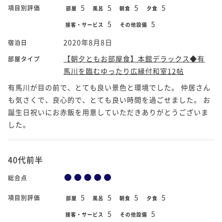
5
5
5
5
項目別評価
部屋
風呂
朝食
夕食
5
5
接客・サービス
その他設備
2020年8月8日
宿泊日
【朝夕ともお部屋食】本館デラックス◆有
部屋タイプ
馬川を臨むゆったり広縁付和室12帖
有馬川が目の前で、とても良い景色と環境でした。 仲居さん
も気さくで、良心的で、とても良い時間を過ごせました。 お
誕生日祝いにお赤飯を用意していただきありがとうございま
した。
40代前半
総合点
5
5
5
5
項目別評価
部屋
風呂
朝食
夕食
5
5
接客・サービス
その他設備