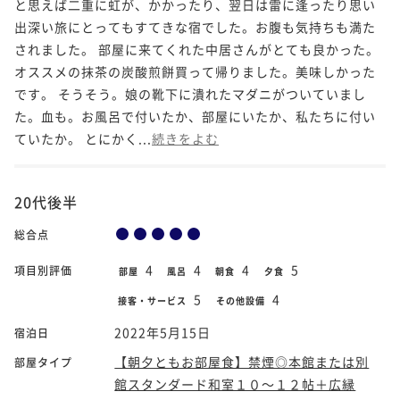
と思えば二重に虹が、かかったり、翌日は雷に逢ったり思い
出深い旅にとってもすてきな宿でした。お腹も気持ちも満た
されました。 部屋に来てくれた中居さんがとても良かった。
オススメの抹茶の炭酸煎餅買って帰りました。美味しかった
です。 そうそう。娘の靴下に潰れたマダニがついていまし
た。血も。お風呂で付いたか、部屋にいたか、私たちに付い
ていたか。 とにかく...
続きをよむ
20代後半
総合点
4
4
4
5
項目別評価
部屋
風呂
朝食
夕食
5
4
接客・サービス
その他設備
2022年5月15日
宿泊日
【朝夕ともお部屋食】禁煙◎本館または別
部屋タイプ
館スタンダード和室１０～１２帖＋広縁