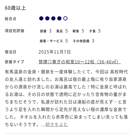
60歳以上
総合点
3
5
5
5
項目別評価
部屋
風呂
朝食
夕食
5
3
接客・サービス
その他設備
2025年11月7日
宿泊日
禁煙◎寛ぎの和室10～12帖（36-40㎡）
部屋タイプ
有馬温泉の金泉・銀泉を一度体験したくて、今回は 高校時代
の友人達と訪れました。お風呂は宿の最上階に有り自家源泉
からの源泉かけ流しのお湯は最高でした！特に金泉と呼ばれ
るお湯️は、その日の状態で透明に近かったり含有物の量がま
ちまちだそうで、私達が訪れた日は湯船の底が見えず…と言
うより足を入れた瞬間から足先が見えない程の濃厚な金泉で
した。 タオルを入れたら赤茶色に染まってしまい洗っても落
ちないそうです。...
続きをよむ