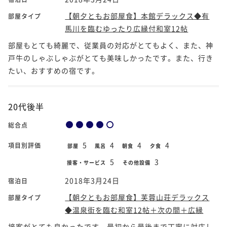
【朝夕ともお部屋食】本館デラックス◆有
部屋タイプ
馬川を臨むゆったり広縁付和室12帖
部屋もとても綺麗で、従業員の対応がとてもよく、また、神
戸牛のしゃぶしゃぶがとても美味しかったです。また、行き
たい、おすすめの宿です。
20代後半
総合点
5
4
4
4
項目別評価
部屋
風呂
朝食
夕食
5
3
接客・サービス
その他設備
2018年3月24日
宿泊日
【朝夕ともお部屋食】芙蓉山荘デラックス
部屋タイプ
◆温泉街を臨む和室12帖＋次の間＋広縁
接客がとても良かったです。最初から最後まで丁寧に対応し