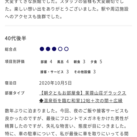
大変すてきな旅館でした。スタッフの皆様も大変親切でし
た。楽しい想い出をありがとうございました。駅や周辺施設
へのアクセスも抜群でした。
40代後半
総合点
4
4
3
5
項目別評価
部屋
風呂
朝食
夕食
3
3
接客・サービス
その他設備
2020年10月5日
宿泊日
【朝夕ともお部屋食】芙蓉山荘デラックス
部屋タイプ
◆温泉街を臨む和室12帖＋次の間＋広縁
数年ぶりに泊まりました。今回、夜のご飯や接客サービスも
良かったのですが、最後にフロントでメガネをかけた男性が
精算したのですが、失礼な物言い、態度が目につきました。
特に、車の駐車について、私が最後に車を取りにいってる間