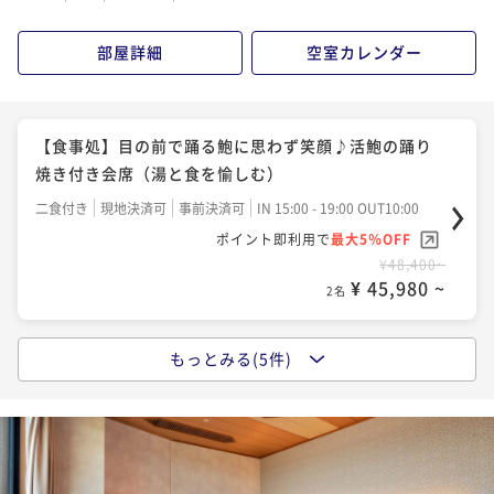
部屋詳細
空室カレンダー
【食事処】目の前で踊る鮑に思わず笑顔♪活鮑の踊り
焼き付き会席（湯と食を愉しむ）
二食付き
現地決済可
事前決済可
IN 15:00 - 19:00 OUT10:00
ポイント即利用で
最大5％OFF
¥48,400~
¥ 45,980 ~
2名
もっとみる(5件)
【食事処】福井への旅行なら新鮮な刺身をちょっと贅
沢に舟盛で♪（人気企画）
二食付き
現地決済可
事前決済可
IN 15:00 - 19:00 OUT10:00
ポイント即利用で
最大5％OFF
¥48,400~