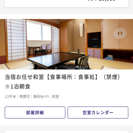
当宿お任せ和室【食事場所：食事処】（禁煙）
※1泊朝食
13平米
喫煙可
無料Wi-Fi
和室
部屋詳細
空室カレンダー