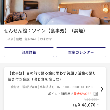
¥ 45,980 ~
2名
【食事処】お刺身10種盛「黒船」1人1台付き♪季節の
1
2
3
4
会席（海の幸を堪能したい方へ）
せんせん館：ツイン【食事処】（禁煙）
二食付き
現地決済可
事前決済可
IN 15:00 - 19:00 OUT10:00
13平米
禁煙
無料Wi-Fi
おまかせ
ポイント即利用で
最大5％OFF
¥52,800~
部屋詳細
空室カレンダー
¥ 50,160 ~
2名
【食事処】お肉が大好きな貴方へ♪『お肉たっぷりプ
【食事処】目の前で踊る鮑に思わず笑顔♪活鮑の踊り
ラン』LOVELOVE肉を食べよ〜☆
焼き付き会席（湯と食を愉しむ）
二食付き
現地決済可
事前決済可
IN 15:00 - 19:00 OUT10:00
二食付き
現地決済可
事前決済可
IN 15:00 - 19:00 OUT10:00
ポイント即利用で
最大5％OFF
ポイント即利用で
最大5％OFF
¥52,800~
¥50,600~
¥ 50,160 ~
2名
¥ 48,070 ~
2名