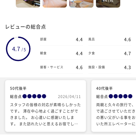
レビューの総合点
4.4
4.6
部屋
風呂
4.7
5
/
4.4
4.7
朝食
夕食
4.6
4.3
接客・サービス
施設・設備
50代後半
40代後半
総合点
2026/04/11
総合点
スタッフの皆様の対応が素晴らしかった
両親と久々の旅行で、
です。 滞在中心地よく過ごすことがで
で過ごさせていただき
きました。 お心遣いに感謝いたしま
の悪い父がいる事をお
す。 また訪れたいと思えるお宿でし
いた所エレベーターに
た。
ただき、父も助かりま