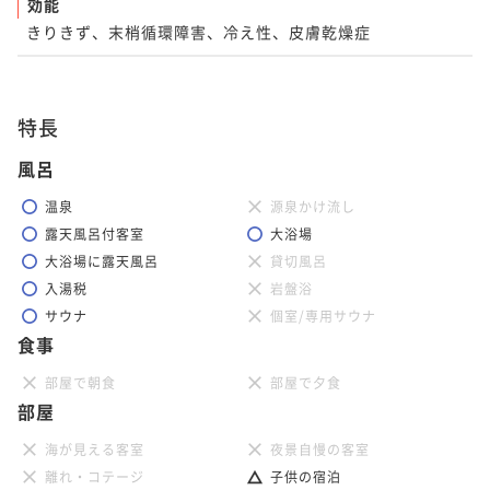
効能
きりきず、末梢循環障害、冷え性、皮膚乾燥症
特長
風呂
温泉
源泉かけ流し
露天風呂付客室
大浴場
大浴場に露天風呂
貸切風呂
入湯税
岩盤浴
サウナ
個室/専用サウナ
食事
部屋で朝食
部屋で夕食
部屋
海が見える客室
夜景自慢の客室
離れ・コテージ
子供の宿泊