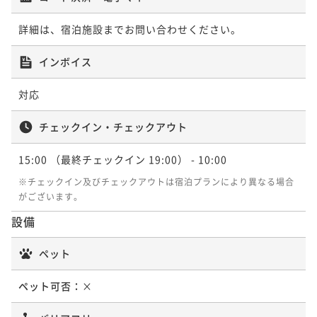
ポイント即利用で
最大5％OFF
¥66,000~
詳細は、宿泊施設までお問い合わせください。
¥ 62,700 ~
2名
インボイス
【食事処】活鮑×姿蟹×国産牛♪当宿リピ率NO.1のＡ
対応
ＫＢグルメ会席（夢の饗宴）
チェックイン・チェックアウト
二食付き
現地決済可
事前決済可
IN 15:00 - 19:00 OUT10:00
ポイント即利用で
最大5％OFF
15:00
（最終チェックイン 19:00）
- 10:00
¥66,000~
¥ 62,700 ~
※チェックイン及びチェックアウトは宿泊プランにより異なる場合
2名
がございます。
設備
【湯と食を愉しむ】目の前で踊る鮑に思わず笑顔♪活
鮑の踊り焼き付き会席（1泊2食）
ペット
二食付き
事前決済可
IN 15:00 - 19:00 OUT10:00
ペット可否：
×
ポイント即利用で
最大5％OFF
¥79,200~