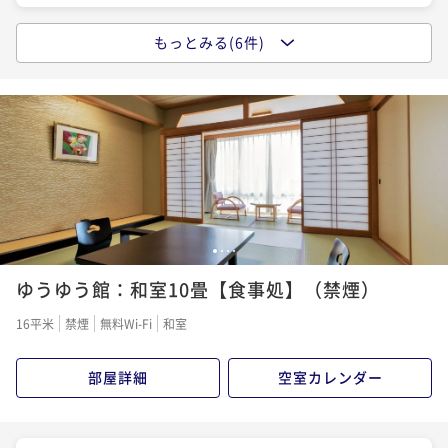
もっとみる(6件)
【食事処】お肉が大好きな貴方へ♪『若狭牛づくし※3
【食事処】福井への旅行なら新鮮な刺身をちょっと贅
品』LOVELOVE肉を食べよ～★
沢に舟盛で♪（人気企画）
二食付き
現地決済可
事前決済可
IN 15:00 - 19:00 OUT10:00
二食付き
現地決済可
事前決済可
IN 15:00 - 19:00 OUT10:00
ポイント即利用で
最大5％OFF
ポイント即利用で
最大5％OFF
¥63,800~
¥50,600~
¥ 60,610 ~
2名
¥ 48,070 ~
2名
【食事処】活鮑×姿蟹×国産牛♪当宿リピ率NO.1のＡ
【まつや千千で過ごす記念日】誕生日や結婚記念日に
1
2
3
4
ＫＢグルメ会席（夢の饗宴）
♪千千のお祝いプラン（食事処）
ゆうゆう館：和室10畳【食事処】（禁煙）
二食付き
現地決済可
事前決済可
IN 15:00 - 19:00 OUT10:00
二食付き
現地決済可
事前決済可
IN 15:00 - 19:00 OUT10:00
16平米
禁煙
無料Wi-Fi
和室
ポイント即利用で
最大5％OFF
ポイント即利用で
最大5％OFF
¥63,800~
¥52,800~
¥ 60,610 ~
部屋詳細
空室カレンダー
2名
¥ 50,160 ~
2名