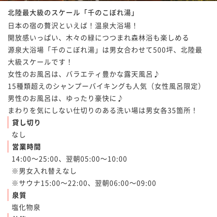
北陸最大級のスケール「千のこぼれ湯」
日本の宿の贅沢といえば！温泉大浴場！

開放感いっぱい、木々の緑につつまれ森林浴も楽しめる

源泉大浴場「千のこぼれ湯」は男女合わせて500坪、北陸最
大級スケールです！

女性のお風呂は、バラエティ豊かな露天風呂♪

15種類超えのシャンプーバイキングも人気（女性風呂限定）

男性のお風呂は、ゆったり豪快に♪

まわりを気にしない仕切りのある洗い場は男女各35箇所！
貸し切り
なし
営業時間
14:00～25:00、翌朝05:00～10:00

※男女入れ替えなし

※サウナ15:00～22:00、翌朝06:00～09:00
泉質
塩化物泉