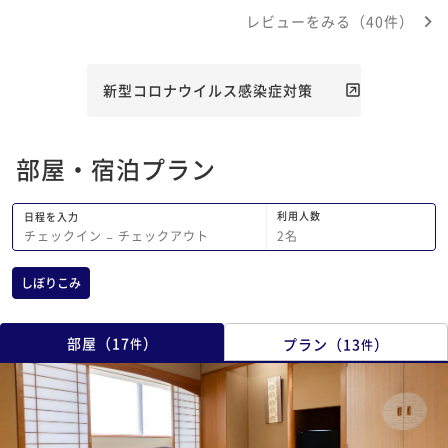
たりして風呂上がりに
レビューをみる（40件）
風呂場から部屋に行く
たので本当に助かりま
うございました。 皆
良く、家族でいい思い
新型コロナウイルス感染症対策
また芦原に行く機会が
いたいです。 ありが
た。
部屋・宿泊プラン
利用人数
日程を入力
2
名
チェックイン
−
チェックアウト
しぼりこみ
部屋
（
17
）
プラン
（
13
）
件
件