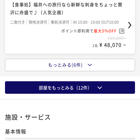
【食事処】お肉が大好きな貴方へ♪『お肉たっぷりプ
【食事処】福井への旅行なら新鮮な刺身をちょっと贅
ラン』LOVELOVE肉を食べよ〜☆
沢に舟盛で♪（人気企画）
二食付き
現地決済可
事前決済可
IN 15:00 - 19:00 OUT10:00
二食付き
現地決済可
事前決済可
IN 15:00 - 19:00 OUT10:00
ポイント即利用で
最大5％OFF
ポイント即利用で
最大5％OFF
¥55,000~
¥50,600~
¥ 52,250 ~
2名
¥ 48,070 ~
2名
もっとみる(6件)
【食事処】お刺身10種盛「黒船」1人1台付き♪季節の
【食事処】目の前で踊る鮑に思わず笑顔♪活鮑の踊り
会席（海の幸を堪能したい方へ）
焼き付き会席（湯と食を愉しむ）
二食付き
現地決済可
事前決済可
IN 15:00 - 19:00 OUT10:00
二食付き
現地決済可
事前決済可
IN 15:00 - 19:00 OUT10:00
部屋をもっとみる（
12
件）
ポイント即利用で
最大5％OFF
ポイント即利用で
最大5％OFF
¥55,000~
¥50,600~
¥ 52,250 ~
2名
¥ 48,070 ~
2名
施設・サービス
【食事処】活鮑×姿蟹×国産牛♪当宿リピ率NO.1のＡ
基本情報
【食事処】お肉が大好きな貴方へ♪『お肉たっぷりプ
ＫＢグルメ会席（夢の饗宴）
ラン』LOVELOVE肉を食べよ〜☆