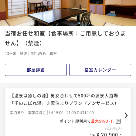
当宿お任せ和室【食事場所：ご用意しておりま
せん】（禁煙）
13平米
禁煙
無料Wi-Fi
和室
部屋詳細
空室カレンダー
【温泉は癒しの源】男女合わせて500坪の源泉大浴場
「千のこぼれ湯」♪素泊まりプラン（ノンサービス）
素泊まり
事前決済可
IN 15:00 - 21:00 OUT10:00
ポイント即利用で
最大5％OFF
¥22,000~
¥ 20,900 ~
2名