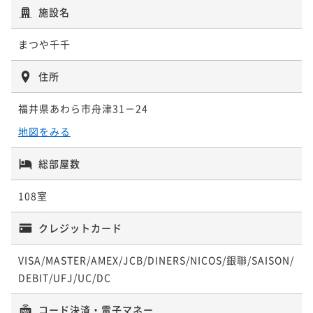
施設名
二食付き
現地決済可
事前決済可
IN 15:00 - 19:00 OUT10:00
二食付き
現地決済可
事前決済可
IN 15:00 - 19:00 OUT10:00
ポイント即利用で
最大5％OFF
ポイント即利用で
最大5％OFF
まつや千千
¥66,000~
¥55,000~
¥ 62,700 ~
2名
¥ 52,250 ~
2名
住所
福井県あわら市舟津31－24
【食事処】お肉が大好きな貴方へ♪『若狭牛づくし※3
【食事処】お刺身10種盛「黒船」1人1台付き♪季節の
地図をみる
品』LOVELOVE肉を食べよ～★
会席（海の幸を堪能したい方へ）
二食付き
現地決済可
事前決済可
IN 15:00 - 19:00 OUT10:00
二食付き
現地決済可
事前決済可
IN 15:00 - 19:00 OUT10:00
総部屋数
ポイント即利用で
最大5％OFF
ポイント即利用で
最大5％OFF
¥66,000~
108室
¥55,000~
¥ 62,700 ~
2名
¥ 52,250 ~
2名
クレジットカード
VISA/MASTER/AMEX/JCB/DINERS/NICOS/銀聯/SAISON/
【食事処】お肉が大好きな貴方へ♪『若狭牛づくし※3
DEBIT/UFJ/UC/DC
品』LOVELOVE肉を食べよ～★
二食付き
現地決済可
事前決済可
IN 15:00 - 19:00 OUT10:00
コード決済・電子マネー