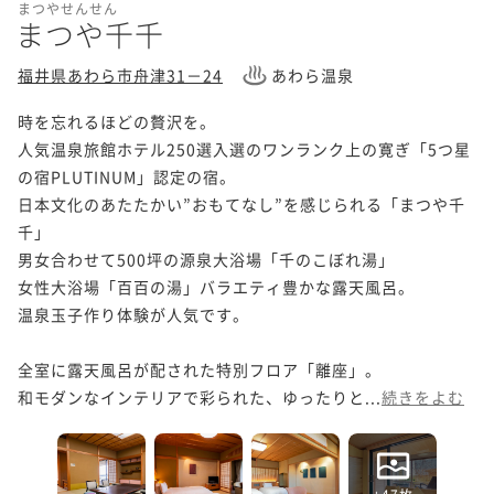
まつやせんせん
まつや千千
福井県あわら市舟津31－24
あわら温泉
時を忘れるほどの贅沢を。

人気温泉旅館ホテル250選入選のワンランク上の寛ぎ「5つ星
の宿PLUTINUM」認定の宿。

日本文化のあたたかい”おもてなし”を感じられる「まつや千
千」

男女合わせて500坪の源泉大浴場「千のこぼれ湯」

女性大浴場「百百の湯」バラエティ豊かな露天風呂。

温泉玉子作り体験が人気です。

全室に露天風呂が配された特別フロア「離座」。

和モダンなインテリアで彩られた、ゆったりと...
続きをよむ
+47枚