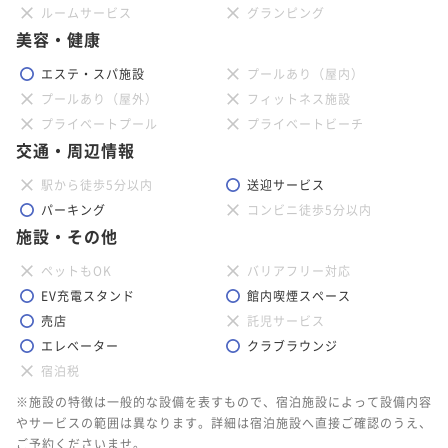
ルームサービス
グランピング
美容・健康
エステ・スパ施設
プールあり（屋内）
プールあり（屋外）
フィットネス施設
プライベートプール
プライベートビーチ
交通・周辺情報
駅から徒歩5分以内
送迎サービス
パーキング
コンビニ徒歩5分以内
施設・その他
ペットもOK
バリアフリー対応
EV充電スタンド
館内喫煙スペース
売店
託児サービス
エレベーター
クラブラウンジ
宿泊税
※施設の特徴は一般的な設備を表すもので、宿泊施設によって設備内容
やサービスの範囲は異なります。詳細は宿泊施設へ直接ご確認のうえ、
ご予約くださいませ。