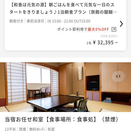
【和食は元気の源】朝ごはんを食べて元気な一日のス
タートをきりましょう♪1泊朝食プラン（旅館の醍醐
味）
朝食付き
事前決済可
IN 15:00 - 21:00 OUT10:00
ポイント即利用で
最大5％OFF
¥34,100~
¥ 32,395 ~
2名
当宿お任せ和室【食事場所：食事処】（禁煙）
13平米
禁煙
無料Wi-Fi
和室