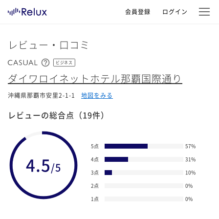
会員登録
ログイン
レビュー・口コミ
ビジネス
ダイワロイネットホテル那覇国際通り
沖縄県那覇市安里2-1-1
地図をみる
レビューの総合点
（19件）
5点
57
%
4.5
4点
31
%
/5
3点
10
%
2点
0
%
1点
0
%