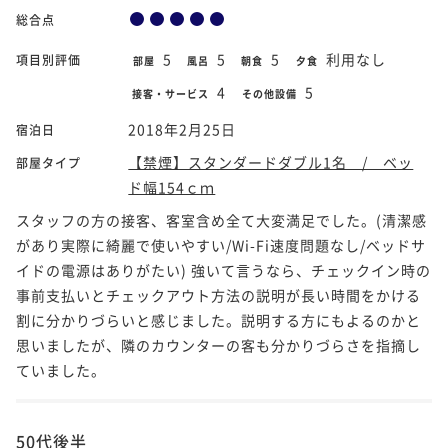
総合点
5
5
5
利用なし
項目別評価
部屋
風呂
朝食
夕食
4
5
接客・サービス
その他設備
2018年2月25日
宿泊日
【禁煙】スタンダードダブル1名 / ベッ
部屋タイプ
ド幅154ｃｍ
スタッフの方の接客、客室含め全て大変満足でした。(清潔感
があり実際に綺麗で使いやすい/Wi-Fi速度問題なし/ベッドサ
イドの電源はありがたい) 強いて言うなら、チェックイン時の
事前支払いとチェックアウト方法の説明が長い時間をかける
割に分かりづらいと感じました。説明する方にもよるのかと
思いましたが、隣のカウンターの客も分かりづらさを指摘し
ていました。
50代後半