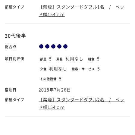
【禁煙】スタンダードダブル1名 / ベッ
部屋タイプ
ド幅154ｃｍ
30代後半
総合点
5
利用なし
5
項目別評価
部屋
風呂
朝食
利用なし
5
夕食
接客・サービス
5
その他設備
2018年7月26日
宿泊日
【禁煙】スタンダードダブル2名 / ベッ
部屋タイプ
ド幅154ｃｍ