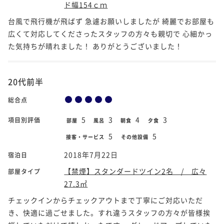
ド幅154ｃｍ
台風で飛行機が飛ばず 急遽お願いしましたが 綺麗でお部屋も
広くて対応してくださったスタッフの方々も親切で 心細かっ
た気持ちが晴れました！ ありがとうございました！
20代前半
総合点
5
3
4
3
項目別評価
部屋
風呂
朝食
夕食
5
5
接客・サービス
その他設備
2018年7月22日
宿泊日
【禁煙】スタンダードツイン2名 / 広々
部屋タイプ
27.3㎡
チェックインからチェックアウトまで丁寧にご対応いただ
き、快適に過ごせました。すれ違うスタッフの方々が皆様挨