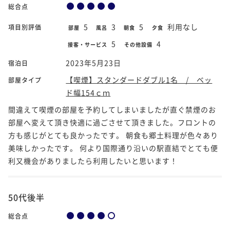
総合点
5
3
5
利用なし
項目別評価
部屋
風呂
朝食
夕食
5
4
接客・サービス
その他設備
2023年5月23日
宿泊日
【喫煙】スタンダードダブル1名 / ベッ
部屋タイプ
ド幅154ｃｍ
間違えて喫煙の部屋を予約してしまいましたが直ぐ禁煙のお
部屋へ変えて頂き快適に過ごさせて頂きました。フロントの
方も感じがとても良かったです。 朝食も郷土料理が色々あり
美味しかったです。 何より国際通り沿いの駅直結でとても便
利又機会がありましたら利用したいと思います！
50代後半
総合点