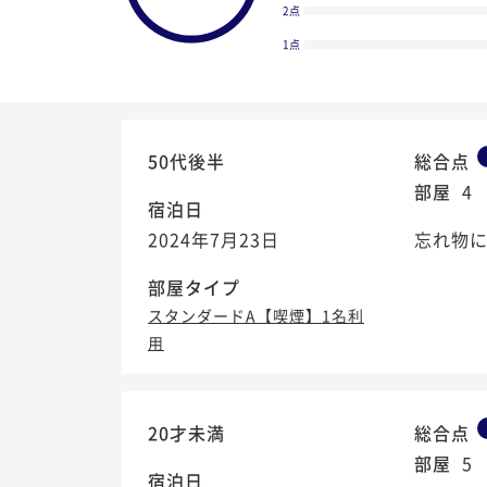
2点
1点
50代後半
総合点
部屋
4
宿泊日
2024年7月23日
忘れ物
部屋タイプ
スタンダードA【喫煙】1名利
用
3.9
/5
20才未満
総合点
部屋
5
宿泊日