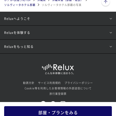
ソルヴィータホテル那覇
ソルヴィータホテル那覇の写真
Reluxへようこそ
Reluxを体験する
Reluxをもっと知る
勧誘方針
サービス利用規約
プライバシーポリシー
Cookie等を利用したお客様情報の外部送信について
旅行業登録票
部屋・プランをみる
© Loco Partners Inc. All rights reserved.