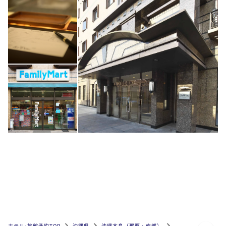
ページトップへ
ホテル•旅館予約TOP
沖縄県
沖縄本島（那覇・南部）