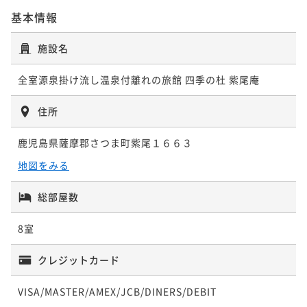
¥ 53,196 ~
2名
¥68,200~
基本情報
ポイント即利用で
最大7％OFF
¥ 63,426 ~
2名
¥68,200~
¥ 63,426 ~
施設名
2名
ポイントアップ
☆早期割30☆【30日前までの予約でお得に！】源泉掛
ポイントアップ
全室源泉掛け流し温泉付離れの旅館 四季の杜 紫尾庵
け流し温泉と四季折々の紫尾庵流創作懐石を愉しむ
【お盆期間専用】源泉掛け流し温泉と紫尾庵流創作懐
ポイントアップ
石を愉しむ 寛ぎのひと時を【2食付】
【シルバーウィーク専用】源泉掛け流し温泉と紫尾庵
二食付き
事前決済可
IN 15:00 - 18:00 OUT11:00
住所
流創作懐石を愉しむ 寛ぎのひと時を【2食付】
ポイント即利用で
最大7％OFF
二食付き
事前決済可
IN 15:00 - 18:00 OUT11:00
鹿児島県薩摩郡さつま町紫尾１６６３
¥59,400~
ポイント即利用で
最大7％OFF
二食付き
事前決済可
IN 15:00 - 18:00 OUT11:00
¥ 55,242 ~
2名
¥70,400~
地図をみる
ポイント即利用で
最大7％OFF
¥ 65,472 ~
2名
¥72,600~
¥ 67,518 ~
総部屋数
2名
ポイントアップ
【好評につき延長】夏の温泉プラン♪お風呂上りは鹿
ポイントアップ
8室
児島名物アイス「白熊」と缶ビールでひんやり【特典
鹿児島産「クエ（ハタ）」と「黒毛和牛」2種類の特別
付】
メイン料理をご堪能☆『料理長おまかせ懐石』プラン
二食付き
現地決済可
事前決済可
IN 15:00 - 18:00 OUT11:00
クレジットカード
ポイント即利用で
最大7％OFF
二食付き
事前決済可
IN 15:00 - 18:00 OUT11:00
VISA/MASTER/AMEX/JCB/DINERS/DEBIT
¥59,400~
ポイント即利用で
最大7％OFF
¥ 55,242 ~