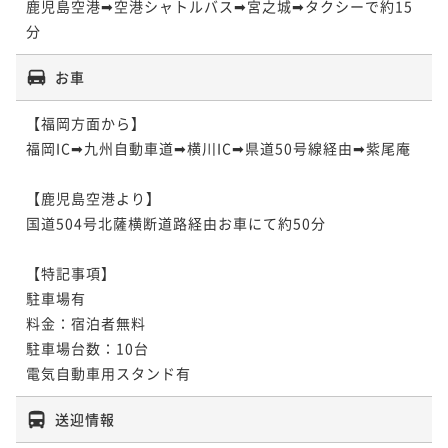
鹿児島空港➡空港シャトルバス➡宮之城➡タクシーで約15
分
お車
【福岡方面から】

福岡IC➡九州自動車道➡横川IC➡県道50号線経由➡紫尾庵

【鹿児島空港より】

国道504号北薩横断道路経由お車にて約50分

【特記事項】

駐車場有

料金：宿泊者無料

駐車場台数：10台

電気自動車用スタンド有
送迎情報