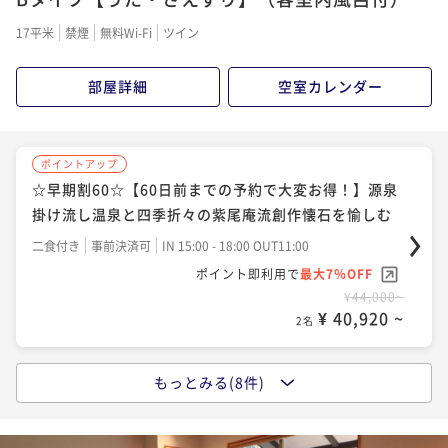
児島名物アイス「白熊」と缶ビールでひんやり【特典
17平米
禁煙
無料Wi-Fi
ツイン
付】
二食付き
現地決済可
事前決済可
IN 15:00 - 18:00 OUT11:00
ポイント即利用で
最大7％OFF
部屋詳細
空室カレンダー
¥50,600~
¥ 47,058 ~
2名
ポイントアップ
☆早期割60☆【60日前までの予約で大変お得！】源泉
ポイントアップ
掛け流し温泉と四季折々の紫尾庵流創作懐石を愉しむ
【選べる特典付】ひとり時間を満喫 紫尾温泉で心ほ
どける大人のひとり旅プラン（1泊2食付）
二食付き
事前決済可
IN 15:00 - 18:00 OUT11:00
ポイント即利用で
最大7％OFF
二食付き
現地決済可
事前決済可
IN 15:00 - 18:00 OUT11:00
¥44,000~
ポイント即利用で
最大7％OFF
¥ 40,920 ~
2名
¥52,800~
¥ 49,104 ~
2名
もっとみる(8件)
ポイントアップ
【好評につき延長】夏の温泉プラン♪お風呂上りは鹿
ポイントアップ
児島名物アイス「白熊」と缶ビールでひんやり【特典
【離れ客室で過ごす贅沢な休日】”自然涌出の源泉掛け