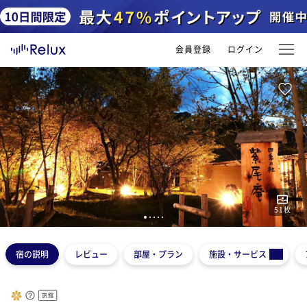
会員登録
ログイン
51
枚
1
2
3
4
5
宿の説明
レビュー
部屋・プラン
施設・サービス
旅館