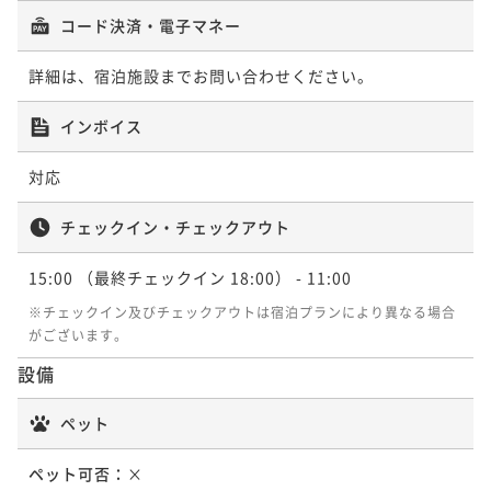
2名
¥72,600~
コード決済・電子マネー
¥ 67,518 ~
2名
ポイントアップ
詳細は、宿泊施設までお問い合わせください。
【離れ客室で過ごす贅沢な休日】”自然涌出の源泉掛け
ポイントアップ
インボイス
流しを愉しむ”紫尾庵流創作懐石（B01）
【シルバーウィーク専用】源泉掛け流し温泉と紫尾庵
流創作懐石を愉しむ 寛ぎのひと時を【2食付】
二食付き
現地決済可
事前決済可
IN 15:00 - 18:00 OUT11:00
対応
ポイント即利用で
最大7％OFF
二食付き
事前決済可
IN 15:00 - 18:00 OUT11:00
¥66,000~
ポイント即利用で
最大7％OFF
チェックイン・チェックアウト
¥ 61,380 ~
2名
¥77,000~
¥ 71,610 ~
15:00
（最終チェックイン 18:00）
- 11:00
2名
※チェックイン及びチェックアウトは宿泊プランにより異なる場合
ポイントアップ
がございます。
【南九州産黒毛和牛を堪能】☆とろける美味しさに舌
鼓☆黒毛和牛しゃぶしゃぶ懐石（G01）
設備
二食付き
現地決済可
事前決済可
IN 15:00 - 18:00 OUT11:00
ペット
ポイント即利用で
最大7％OFF
¥72,600~
ペット可否：
×
¥ 67,518 ~
2名