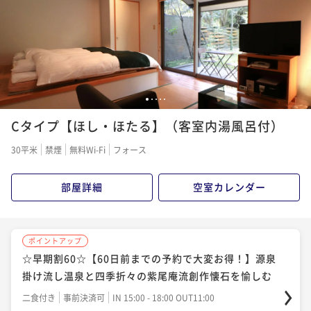
付】
流しを愉しむ”紫尾庵流創作懐石（B01）
二食付き
現地決済可
事前決済可
IN 15:00 - 18:00 OUT11:00
ポイント即利用で
最大7％OFF
二食付き
現地決済可
事前決済可
IN 15:00 - 18:00 OUT11:00
¥50,600~
ポイント即利用で
最大7％OFF
¥ 47,058 ~
2名
¥57,200~
¥ 53,196 ~
2名
1
2
3
4
5
ポイントアップ
Cタイプ【ほし・ほたる】（客室内湯風呂付）
☆早期割30☆【30日前までの予約でお得に！】源泉掛
ポイントアップ
け流し温泉と四季折々の紫尾庵流創作懐石を愉しむ
【南九州産黒毛和牛を堪能】☆とろける美味しさに舌
30平米
禁煙
無料Wi-Fi
フォース
鼓☆黒毛和牛しゃぶしゃぶ懐石（G01）
二食付き
事前決済可
IN 15:00 - 18:00 OUT11:00
ポイント即利用で
最大7％OFF
二食付き
現地決済可
事前決済可
IN 15:00 - 18:00 OUT11:00
部屋詳細
空室カレンダー
¥50,600~
ポイント即利用で
最大7％OFF
¥ 47,058 ~
2名
¥63,800~
¥ 59,334 ~
2名
ポイントアップ
☆早期割60☆【60日前までの予約で大変お得！】源泉
ポイントアップ
掛け流し温泉と四季折々の紫尾庵流創作懐石を愉しむ
【選べる特典付】ひとり時間を満喫 紫尾温泉で心ほ
ポイントアップ
どける大人のひとり旅プラン（1泊2食付）
【お盆期間専用】源泉掛け流し温泉と紫尾庵流創作懐
二食付き
事前決済可
IN 15:00 - 18:00 OUT11:00