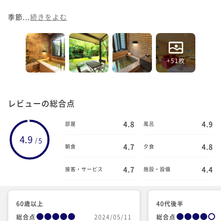
季節...
続きをよむ
+51枚
レビューの総合点
4.8
4.9
部屋
風呂
4.9
5
/
4.7
4.8
朝食
夕食
4.7
4.4
接客・サービス
施設・設備
60歳以上
40代後半
総合点
2024/05/11
総合点