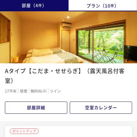
部屋
（
4
）
プラン
（
10
）
件
件
1
2
3
4
5
6
Aタイプ【こだま・せせらぎ】（露天風呂付客
室）
17平米
禁煙
無料Wi-Fi
ツイン
部屋詳細
空室カレンダー
ポイントアップ