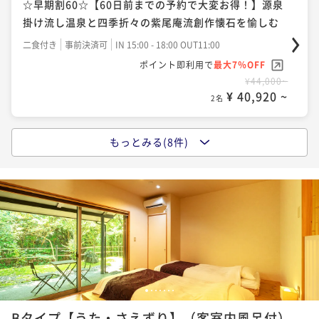
☆早期割60☆【60日前までの予約で大変お得！】源泉
掛け流し温泉と四季折々の紫尾庵流創作懐石を愉しむ
二食付き
事前決済可
IN 15:00 - 18:00 OUT11:00
ポイント即利用で
最大7％OFF
¥44,000~
¥ 40,920 ~
2名
もっとみる(8件)
ポイントアップ
☆早期割30☆【30日前までの予約でお得に！】源泉掛
け流し温泉と四季折々の紫尾庵流創作懐石を愉しむ
二食付き
事前決済可
IN 15:00 - 18:00 OUT11:00
ポイント即利用で
最大7％OFF
¥50,600~
¥ 47,058 ~
2名
1
2
3
4
5
6
7
ポイントアップ
Bタイプ【うた・さえずり】（客室内風呂付）
【好評につき延長】夏の温泉プラン♪お風呂上りは鹿