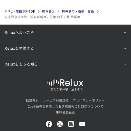
ホテル•旅館予約TOP
鹿児島県
鹿児島市・指宿・霧島
全室源泉掛け流し温泉付離れの旅館 四季の杜 紫尾庵
Reluxへようこそ
Reluxを体験する
Reluxをもっと知る
勧誘方針
サービス利用規約
プライバシーポリシー
Cookie等を利用したお客様情報の外部送信について
旅行業登録票