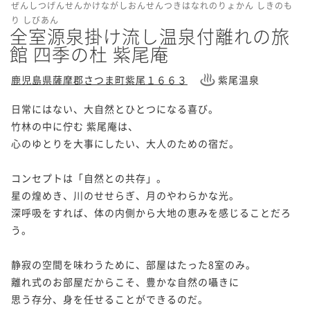
ぜんしつげんせんかけながしおんせんつきはなれのりょかん しきのも
り しびあん
全室源泉掛け流し温泉付離れの旅
館 四季の杜 紫尾庵
鹿児島県薩摩郡さつま町紫尾１６６３
紫尾温泉
日常にはない、大自然とひとつになる喜び。

竹林の中に佇む 紫尾庵は、

心のゆとりを大事にしたい、大人のための宿だ。

コンセプトは「自然との共存」。

星の煌めき、川のせせらぎ、月のやわらかな光。

深呼吸をすれば、体の内側から大地の恵みを感じることだろ
う。

静寂の空間を味わうために、部屋はたった8室のみ。

離れ式のお部屋だからこそ、豊かな自然の囁きに

思う存分、身を任せることができるのだ。
