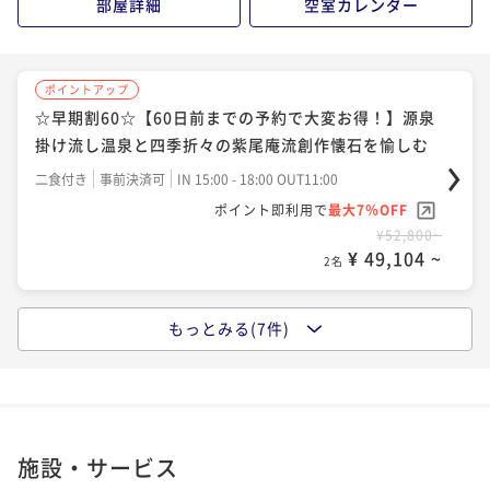
ポイント即利用で
最大7％OFF
二食付き
現地決済可
事前決済可
IN 15:00 - 18:00 OUT11:00
部屋詳細
空室カレンダー
¥55,000~
ポイント即利用で
最大7％OFF
二食付き
事前決済可
IN 15:00 - 18:00 OUT11:00
¥ 51,150 ~
2名
¥63,800~
ポイント即利用で
最大7％OFF
¥ 59,334 ~
2名
¥72,600~
ポイントアップ
¥ 67,518 ~
☆早期割60☆【60日前までの予約で大変お得！】源泉
2名
ポイントアップ
掛け流し温泉と四季折々の紫尾庵流創作懐石を愉しむ
【離れ客室で過ごす贅沢な休日】”自然涌出の源泉掛け
ポイントアップ
流しを愉しむ”紫尾庵流創作懐石（B01）
【お盆期間専用】源泉掛け流し温泉と紫尾庵流創作懐
二食付き
事前決済可
IN 15:00 - 18:00 OUT11:00
石を愉しむ 寛ぎのひと時を【2食付】
ポイント即利用で
最大7％OFF
二食付き
現地決済可
事前決済可
IN 15:00 - 18:00 OUT11:00
¥52,800~
ポイント即利用で
最大7％OFF
二食付き
事前決済可
IN 15:00 - 18:00 OUT11:00
¥ 49,104 ~
2名
¥61,600~
ポイント即利用で
最大7％OFF
¥ 57,288 ~
2名
¥66,000~
¥ 61,380 ~
2名
もっとみる(7件)
ポイントアップ
【期間限定】客室グレードアッププラン！Bタイプの料
ポイントアップ
金でDタイプにご宿泊 ～ワンランク上の癒しを～
【南九州産黒毛和牛を堪能】☆とろける美味しさに舌
ポイントアップ
鼓☆黒毛和牛しゃぶしゃぶ懐石（G01）
鹿児島産「クエ（ハタ）」と「黒毛和牛」2種類の特別
二食付き
現地決済可
事前決済可
IN 15:00 - 18:00 OUT11:00
メイン料理をご堪能☆『料理長おまかせ懐石』プラン
ポイント即利用で
最大7％OFF
二食付き
現地決済可
事前決済可
IN 15:00 - 18:00 OUT11:00
施設・サービス
¥57,200~
ポイント即利用で
最大7％OFF
二食付き
事前決済可
IN 15:00 - 18:00 OUT11:00