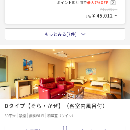
石を愉しむ 寛ぎのひと時を【2食付】
ポイント即利用で
最大7％OFF
二食付き
現地決済可
事前決済可
IN 15:00 - 18:00 OUT11:00
¥48,400~
ポイント即利用で
最大7％OFF
二食付き
事前決済可
IN 15:00 - 18:00 OUT11:00
¥ 45,012 ~
2名
¥52,800~
ポイント即利用で
最大7％OFF
¥ 49,104 ~
2名
¥66,000~
¥ 61,380 ~
2名
もっとみる(7件)
ポイントアップ
【好評につき延長】夏の温泉プラン♪お風呂上りは鹿
ポイントアップ
児島名物アイス「白熊」と缶ビールでひんやり【特典
【離れ客室で過ごす贅沢な休日】”自然涌出の源泉掛け
ポイントアップ
付】
流しを愉しむ”紫尾庵流創作懐石（B01）
鹿児島産「クエ（ハタ）」と「黒毛和牛」2種類の特別
二食付き
現地決済可
事前決済可
IN 15:00 - 18:00 OUT11:00
メイン料理をご堪能☆『料理長おまかせ懐石』プラン
ポイント即利用で
最大7％OFF
二食付き
現地決済可
事前決済可
IN 15:00 - 18:00 OUT11:00
¥55,000~
ポイント即利用で
最大7％OFF
二食付き
事前決済可
IN 15:00 - 18:00 OUT11:00
¥ 51,150 ~
2名
¥57,200~
ポイント即利用で
最大7％OFF
¥ 53,196 ~
2名
¥68,200~
1
2
3
4
5
6
7
8
¥ 63,426 ~
2名
ポイントアップ
Dタイプ【そら・かぜ】（客室内風呂付）
☆早期割30☆【30日前までの予約でお得に！】源泉掛
ポイントアップ
け流し温泉と四季折々の紫尾庵流創作懐石を愉しむ
【南九州産黒毛和牛を堪能】☆とろける美味しさに舌
ポイントアップ
30平米
禁煙
無料Wi-Fi
和洋室（ツイン）
鼓☆黒毛和牛しゃぶしゃぶ懐石（G01）
【シルバーウィーク専用】源泉掛け流し温泉と紫尾庵
二食付き
事前決済可
IN 15:00 - 18:00 OUT11:00
流創作懐石を愉しむ 寛ぎのひと時を【2食付】