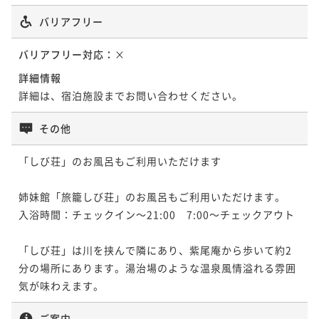
バリアフリー
ポイントアップ
バリアフリー対応：
×
鹿児島産「クエ（ハタ）」と「黒毛和牛」2種類の特別
メイン料理をご堪能☆『料理長おまかせ懐石』プラン
詳細情報
詳細は、宿泊施設までお問い合わせください。
二食付き
事前決済可
IN 15:00 - 18:00 OUT11:00
ポイント即利用で
最大7％OFF
その他
¥77,000~
¥ 71,610 ~
2名
「しび荘」のお風呂もご利用いただけます

姉妹館「旅籠しび荘」のお風呂もご利用いただけます。

ポイントアップ
入浴時間：チェックイン～21:00　7:00～チェックアウト

【シルバーウィーク専用】源泉掛け流し温泉と紫尾庵
流創作懐石を愉しむ 寛ぎのひと時を【2食付】
「しび荘」は川を挟んで隣にあり、紫尾庵から歩いて約2
二食付き
事前決済可
IN 15:00 - 18:00 OUT11:00
分の場所にあります。湯治場のような温泉風情溢れる雰囲
ポイント即利用で
最大7％OFF
¥81,400~
¥ 75,702 ~
2名
ご案内