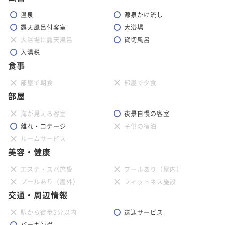
温泉
源泉かけ流し
露天風呂付客室
大浴場
大浴場に露天風呂
貸切風呂
入湯税
食事
部屋で朝食
部屋で夕食
部屋
海が見える客室
夜景自慢の客室
離れ・コテージ
子供の宿泊
ルームサービス
美容・健康
エステ・スパ施設
プールあり（屋内）
プールあり（屋外）
フィットネス施設
交通・周辺情報
駅から徒歩5分以内
送迎サービス
パーキング