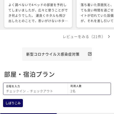
よく調べないで4ベッドの部屋を予約し
落ち着いた雰囲気と、
てしまいましたが、広々と使うことがで
ても良い時間を過ごせ
き何よりでした。 運良くホタルも飛び
イトが切れていた設備
出したとのことで、思いがけないホタル
が、それを差し引いて
鑑賞と、10センチ以上あるヤマナメク
ョンで主人は連泊した
ジにも遭遇でき（笑）、良い休養をする
した。工夫のきいた料
レビューをみる（21件）
ことができました。 部屋の源泉掛け流
の部屋付き露天風呂は
しのお風呂も大変気持ち良く、5.6回浸
機会があれば是非利用
からせてもらい、神の湯ともども最高の
がとうございます。
温泉だと思います。 最後にスタッフの
新型コロナウイルス感染症対策
皆さんの暖かいおもてなしを忘れてはな
りません。Reluxさんのクーポンを活用
し、コスパも良くと、三拍子揃った最高
部屋・宿泊プラン
のお宿でした。 川崎からと遠方ではあ
りますが、今度は連泊して更にまったり
したいと思います。
利用人数
日程を入力
2
名
チェックイン
−
チェックアウト
しぼりこみ