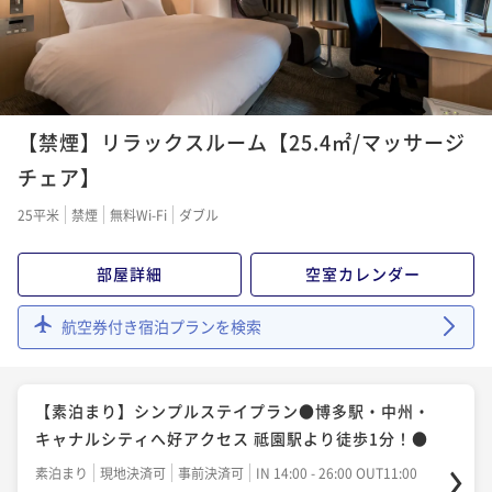
¥ 13,870 ~
2名
【2泊以上の方限定★連泊プラン】ノークリーニングで
地球にやさしいステイ
【禁煙】リラックスルーム【25.4㎡/マッサージ
素泊まり
現地決済可
事前決済可
IN 14:00 - 26:00 OUT11:00
チェア】
ポイント即利用で
最大5％OFF
25平米
禁煙
無料Wi-Fi
ダブル
¥33,000~
¥ 31,350 ~
2名
部屋詳細
空室カレンダー
航空券付き宿泊プランを検索
【素泊まり】シンプルステイプラン●博多駅・中州・
キャナルシティへ好アクセス 祗園駅より徒歩1分！●
素泊まり
現地決済可
事前決済可
IN 14:00 - 26:00 OUT11:00