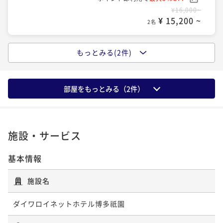
¥16,000~
¥ 15,200 ~
2名
もっとみる(2件)
【朝食付き】★2024年5月31日御宿泊分より★朝5時～
10時：リニューアルした5種類の定食から選択
朝食付き
現地決済可
事前決済可
IN 14:00 - 26:00 OUT11:00
部屋をもっとみる（
2
件）
ポイント即利用で
最大5％OFF
¥17,600~
¥ 16,720 ~
2名
施設・サービス
基本情報
【2泊以上の方限定★連泊プラン】ノークリーニングで
地球にやさしいステイ
施設名
素泊まり
現地決済可
事前決済可
IN 14:00 - 26:00 OUT11:00
ポイント即利用で
最大5％OFF
ダイワロイネットホテル博多祇園
¥41,000~
¥ 38,950 ~
2名