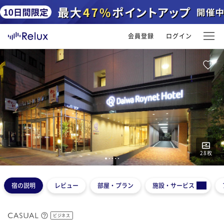
会員登録
ログイン
28
枚
1
2
3
4
5
宿の説明
レビュー
部屋・プラン
施設・サービス
ビジネス