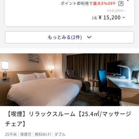
ポイント即利用で
最大5％OFF
¥16,000~
¥ 15,200 ~
2名
もっとみる(2件)
【朝食付き】★2024年5月31日御宿泊分より★朝5時～
10時：リニューアルした5種類の定食から選択
朝食付き
現地決済可
事前決済可
IN 14:00 - 26:00 OUT11:00
ポイント即利用で
最大5％OFF
¥17,600~
¥ 16,720 ~
2名
【2泊以上の方限定★連泊プラン】ノークリーニングで
地球にやさしいステイ
【喫煙】リラックスルーム【25.4㎡/マッサージ
素泊まり
現地決済可
事前決済可
IN 14:00 - 26:00 OUT11:00
チェア】
ポイント即利用で
最大5％OFF
25平米
喫煙可
無料Wi-Fi
ダブル
¥39,000~