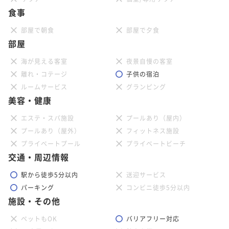
食事
部屋で朝食
部屋で夕食
部屋
海が見える客室
夜景自慢の客室
離れ・コテージ
子供の宿泊
ルームサービス
グランピング
美容・健康
エステ・スパ施設
プールあり（屋内）
プールあり（屋外）
フィットネス施設
プライベートプール
プライベートビーチ
交通・周辺情報
駅から徒歩5分以内
送迎サービス
パーキング
コンビニ徒歩5分以内
施設・その他
ペットもOK
バリアフリー対応