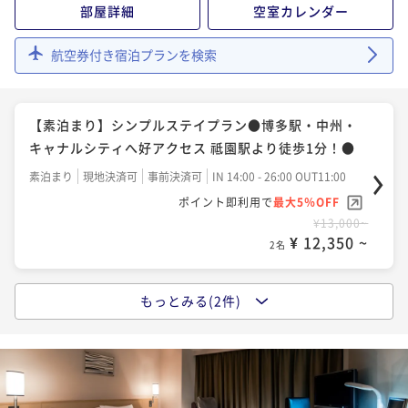
部屋詳細
空室カレンダー
航空券付き宿泊プランを検索
【素泊まり】シンプルステイプラン●博多駅・中州・
キャナルシティへ好アクセス 祗園駅より徒歩1分！●
素泊まり
現地決済可
事前決済可
IN 14:00 - 26:00 OUT11:00
ポイント即利用で
最大5％OFF
¥13,000~
¥ 12,350 ~
2名
もっとみる(2件)
【朝食付き】★2024年5月31日御宿泊分より★朝5時～
10時：リニューアルした5種類の定食から選択
朝食付き
現地決済可
事前決済可
IN 14:00 - 26:00 OUT11:00
ポイント即利用で
最大5％OFF
¥14,600~