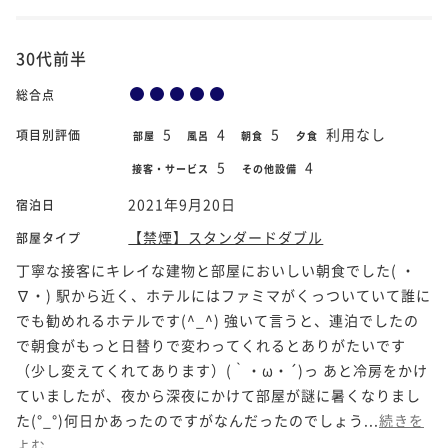
30代前半
総合点
5
4
5
利用なし
項目別評価
部屋
風呂
朝食
夕食
5
4
接客・サービス
その他設備
2021年9月20日
宿泊日
【禁煙】スタンダードダブル
部屋タイプ
丁寧な接客にキレイな建物と部屋においしい朝食でした( ・
∇・) 駅から近く、ホテルにはファミマがくっついていて誰に
でも勧めれるホテルです(^_^) 強いて言うと、連泊でしたの
で朝食がもっと日替りで変わってくれるとありがたいです
（少し変えてくれてあります）(｀・ω・´)っ あと冷房をかけ
ていましたが、夜から深夜にかけて部屋が謎に暑くなりまし
た(°_°)何日かあったのですがなんだったのでしょう...
続きを
よむ