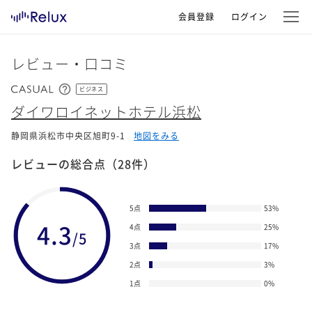
会員登録
ログイン
レビュー・口コミ
ビジネス
ダイワロイネットホテル浜松
静岡県浜松市中央区旭町9-1
地図をみる
レビューの総合点
（28件）
5点
53
%
4.3
4点
25
%
/5
3点
17
%
2点
3
%
1点
0
%