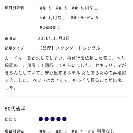
5
5
利用なし
項目別評価
部屋
風呂
朝食
利用なし
5
夕食
接客・サービス
5
その他設備
2020年11月3日
宿泊日
【禁煙】スタンダードシングル
部屋タイプ
カードキーを紛失してしまい、再発行を依頼した際に、本人
確認の上、部屋まで同行してもらいました。 セキュリティが
きちんとしていて、安心出来るホテル だとあらためて再確認
できました。 ベッドは大きくて、ゆっくり寝ることが出来ま
した。
50代後半
総合点
5
5
4
利用なし
項目別評価
部屋
風呂
朝食
夕食