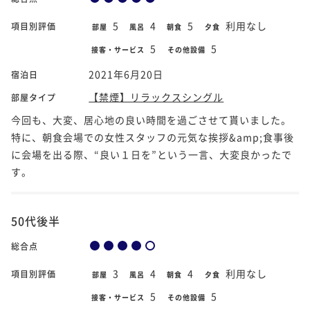
5
4
5
利用なし
項目別評価
部屋
風呂
朝食
夕食
5
5
接客・サービス
その他設備
2021年6月20日
宿泊日
【禁煙】リラックスシングル
部屋タイプ
今回も、大変、居心地の良い時間を過ごさせて貰いました。
特に、朝食会場での女性スタッフの元気な挨拶&amp;食事後
に会場を出る際、“良い１日を”という一言、大変良かったで
す。
50代後半
総合点
3
4
4
利用なし
項目別評価
部屋
風呂
朝食
夕食
5
5
接客・サービス
その他設備