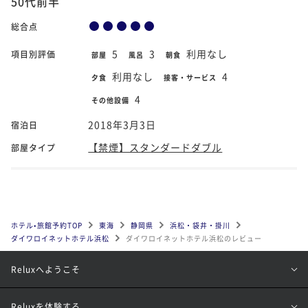
50代前半
総合点
5
3
利用なし
項目別評価
部屋
風呂
朝食
利用なし
4
夕食
接客・サービス
4
その他設備
2018年3月3日
宿泊日
【禁煙】スタンダードダブル
部屋タイプ
ホテル•旅館予約TOP
東海
静岡県
浜松・袋井・掛川
ダイワロイネットホテル浜松
ダイワロイネットホテル浜松のレビュー
Reluxへようこそ
Reluxを体験する