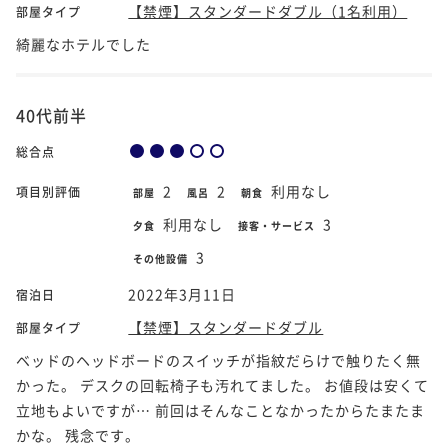
【禁煙】スタンダードダブル（1名利用）
部屋タイプ
綺麗なホテルでした
40代前半
総合点
2
2
利用なし
項目別評価
部屋
風呂
朝食
利用なし
3
夕食
接客・サービス
3
その他設備
2022年3月11日
宿泊日
【禁煙】スタンダードダブル
部屋タイプ
ベッドのヘッドボードのスイッチが指紋だらけで触りたく無
かった。 デスクの回転椅子も汚れてました。 お値段は安くて
立地もよいですが… 前回はそんなことなかったからたまたま
かな。 残念です。