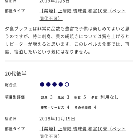
2019年2月5日
宿泊日
【禁煙】上層階 琉球畳 和室10畳（ペット
部屋タイプ
同伴不可）
夕食ブッフェは非常に品数も豊富で子供は楽しめてよいと思
うのですが、特に刺身、貝の網焼きについては質を上げると
リピーターが増えると思います。このレベルの食事では、再
度、宿泊したいという気にはなりません。
20代後半
総合点
3
3
5
利用なし
項目別評価
部屋
風呂
朝食
夕食
4
4
接客・サービス
その他設備
2018年11月19日
宿泊日
【禁煙】上層階 琉球畳 和室10畳（ペット
部屋タイプ
同伴不可）