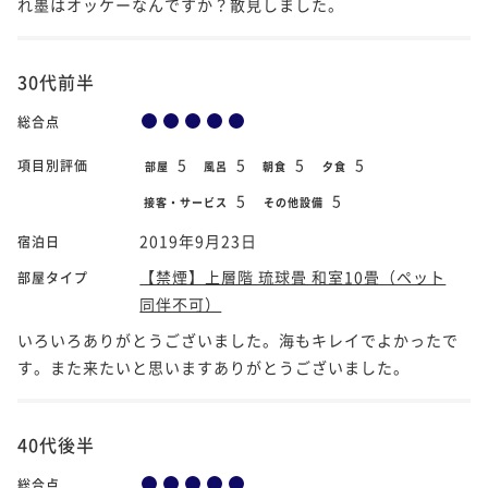
れ墨はオッケーなんですか？散見しました。
30代前半
総合点
5
5
5
5
項目別評価
部屋
風呂
朝食
夕食
5
5
接客・サービス
その他設備
2019年9月23日
宿泊日
【禁煙】上層階 琉球畳 和室10畳（ペット
部屋タイプ
同伴不可）
いろいろありがとうございました。海もキレイでよかったで
す。また来たいと思いますありがとうございました。
40代後半
総合点