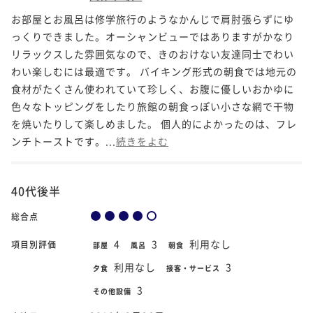
お部屋とお風呂は修学旅行のようなかんじで肩肘張らずにゆ
っくりできました。オーシャンビューではありますがかなり
リラックスした雰囲気なので、きのおけない友達同士でわい
わい楽しむには最適です。 バイキング形式の朝食では地元の
食材がたくさん使われていて珍しく、お腹に優しいおかゆに
色々なトッピングをしたり旅館の朝食っぽい小さな網で干物
を焼いたりして楽しめました。 個人的によかったのは、フレ
ンチトーストです。...
続きをよむ
40代後半
総合点
4
3
利用なし
項目別評価
部屋
風呂
朝食
利用なし
3
夕食
接客・サービス
3
その他設備