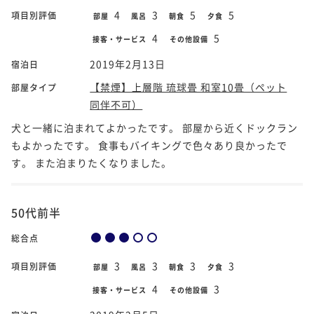
4
3
5
5
項目別評価
部屋
風呂
朝食
夕食
4
5
接客・サービス
その他設備
2019年2月13日
宿泊日
【禁煙】上層階 琉球畳 和室10畳（ペット
部屋タイプ
同伴不可）
犬と一緒に泊まれてよかったです。 部屋から近くドックラン
もよかったです。 食事もバイキングで色々あり良かったで
す。 また泊まりたくなりました。
50代前半
総合点
3
3
3
3
項目別評価
部屋
風呂
朝食
夕食
4
3
接客・サービス
その他設備