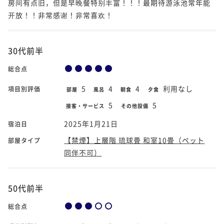
房间有点旧，但是早晚餐特别丰富！！！最期待游泳池常年能
开放！！非常感谢！非常喜欢！
30代前半
総合点
5
4
4
利用なし
項目別評価
部屋
風呂
朝食
夕食
5
5
接客・サービス
その他設備
2025年1月21日
宿泊日
【禁煙】上層階 琉球畳 和室10畳（ペット
部屋タイプ
同伴不可）
50代前半
総合点