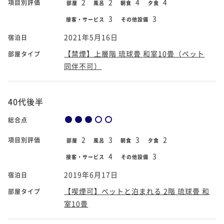
2
2
4
4
項目別評価
部屋
風呂
朝食
夕食
3
3
接客・サービス
その他設備
2021年5月16日
宿泊日
【禁煙】上層階 琉球畳 和室10畳（ペット
部屋タイプ
同伴不可）
40代後半
総合点
2
3
3
2
項目別評価
部屋
風呂
朝食
夕食
4
3
接客・サービス
その他設備
2019年6月17日
宿泊日
【喫煙可】ペットと泊まれる 2階 琉球畳 和
部屋タイプ
室10畳