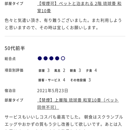
【喫煙可】ペットと泊まれる 2階 琉球畳 和
部屋タイプ
室10畳
色々と気遣い頂き、有り難うございました。また利用しよう
と思いますので、その時は宜しくお願いします。
50代前半
総合点
3
2
3
4
項目別評価
部屋
風呂
朝食
夕食
4
3
接客・サービス
その他設備
2021年5月23日
宿泊日
【禁煙】上層階 琉球畳 和室10畳（ペット
部屋タイプ
同伴不可）
サービスもいいしコスパも最高でした。 朝食はスクランブル
エッグやおかずの質もう少し改善して欲しいです。あとは入