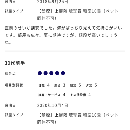
2018年9月26日
宿泊日
【禁煙】上層階 琉球畳 和室10畳（ペット
部屋タイプ
同伴不可）
直前のせいか割安でした。海がばっちり見えて気持ちがいい
です。部屋も広々。夏に期待ですが、値段が高いでしょう
ね。
30代前半
総合点
4
3
5
5
項目別評価
部屋
風呂
朝食
夕食
4
4
接客・サービス
その他設備
2020年10月4日
宿泊日
【禁煙】上層階 琉球畳 和室10畳（ペット
部屋タイプ
同伴不可）