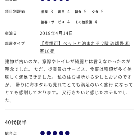
3
4
5
5
項目別評価
部屋
風呂
朝食
夕食
4
4
接客・サービス
その他設備
2019年4月14日
宿泊日
【喫煙可】ペットと泊まれる 2階 琉球畳 和
部屋タイプ
室10畳
建物が古いのか、窓際やトイレが綺麗とは言えなかったのが
残念でした。 ただ、従業員のサービス、食事は種類が多く美
味しく満足できました。 私の住む場所から少しとおいのです
が、 帰りに海ホタルも見れてとても満足のいく旅行 になって
とても感謝しております。 又行きたいと感じたホテルでし
た。
40代後半
総合点