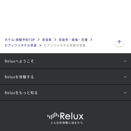
ページトップへ
ホテル•旅館予約TOP
奈良県
奈良市・斑鳩・天理
ピアッツァホテル奈良
ピアッツァホテル奈良の写真
Reluxへようこそ
Reluxを体験する
Reluxをもっと知る