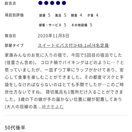
総合点
5
5
4
4
項目別評価
部屋
風呂
朝食
夕食
5
5
接客・サービス
その他設備
2020年11月8日
宿泊日
スイート≪バス付≫48.1㎡/4名定員
部屋タイプ
家族みんなのお気に入りの宿で、今回で5回目の宿泊でした
(佳雲さん含め)。 コロナ禍でバイキングはどのように…？と
思っていましたが、一皿ずつ丁寧にラップがかけてあり、安
心して食事を楽しむことができました。その都度マスクと手
袋をしなければならないのはとても手間でしたが…このご時
世仕方ないですね。 貸切風呂も1箇所だけ入ることができま
した。3歳の下の娘が手の届かない位置に鍵が配置してあり
(大人の目線の高...
続きをよむ
50代後半