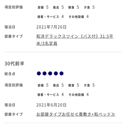
5
5
5
5
項目別評価
部屋
風呂
朝食
夕食
4
4
接客・サービス
その他設備
2021年7月26日
宿泊日
和洋デラックスツイン《バス付》31.5平
部屋タイプ
米/3名定員
30代前半
総合点
5
5
5
5
項目別評価
部屋
風呂
朝食
夕食
4
4
接客・サービス
その他設備
2021年6月20日
宿泊日
お部屋タイプお任せ≪畳敷き+和ベッド≫
部屋タイプ