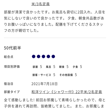
米/3名定員
部屋が清潔で良かったです。お風呂も貸切に2回入れ、人目を
気にしないで良いので良かったです。 夕食、朝食共品数があ
りお腹いっぱいになりました。配膳を下げてくださるスタッ
フの方が親切でした。
50代前半
総合点
5
5
5
5
項目別評価
部屋
風呂
朝食
夕食
5
5
接客・サービス
その他設備
2021年7月18日
宿泊日
和洋ツイン《シャワー付》22平米/2名定員
部屋タイプ
全て感動しました! 前回お邪魔して素晴らしかったので、母と
子供を連れて再訪問、皆絶賛してました。 また、お邪魔しま