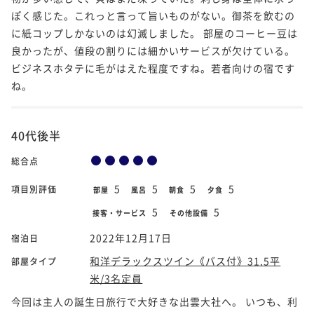
ぽく感じた。これっと言って旨いものがない。御茶を飲むの
に紙コップしかないのは幻滅しました。 部屋のコーヒー豆は
良かったが、値段の割りには細かいサービスが欠けている。
ビジネスホタテに毛がはえた程度ですね。若者向けの宿です
ね。
40代後半
総合点
5
5
5
5
項目別評価
部屋
風呂
朝食
夕食
5
5
接客・サービス
その他設備
2022年12月17日
宿泊日
和洋デラックスツイン《バス付》31.5平
部屋タイプ
米/3名定員
今回は主人の誕生日旅行で大好きな出雲大社へ。 いつも、利