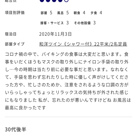
総合点
5
5
4
4
項目別評価
部屋
風呂
朝食
夕食
3
3
接客・サービス
その他設備
2020年11月3日
宿泊日
和洋ツイン《シャワー付》22平米/2名定員
部屋タイプ
コロナ禍の中で、バイキングの食事は大変だと思います。食
事をいだくほうもマスクの取り外しにナイロン手袋の取り外
し…今の時期は当たり前に必要な事だと思います。なれなく
て、手袋を思わず忘れたりした時に優しく声がけしてくださ
った方や、忙しさのためか、注意をされるような口調の方が
いらっしゃってちょっとリラックスの気持ちが外された感じ
にもなりました 私が、忘れたのが悪いんですけどね お風呂は
最高に良かったです
30代後半