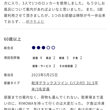
方に入り、3人で1つのロッカーを使用しました。 もう少しお
風呂について案内があればよいなと思いました。 また、3部
屋利用させて頂きましたが、1つのお部屋は掃除が今一歩出来
ておらず、...
続きをよむ
60歳以上
総合点
4
2
3
2
項目別評価
部屋
風呂
朝食
夕食
2
2
接客・サービス
その他設備
2023年5月25日
宿泊日
和洋デラックスツイン《バス付》31.5平
部屋タイプ
米/3名定員
部屋までの案内なく、荷物も運んでくれない。駐車場まで遠
いのに、RIMOWAを持って行くのは大変だった。 夕食は冷凍
物が多い感じで、貝はまだ凍っていた。刺し身は全体に水っ