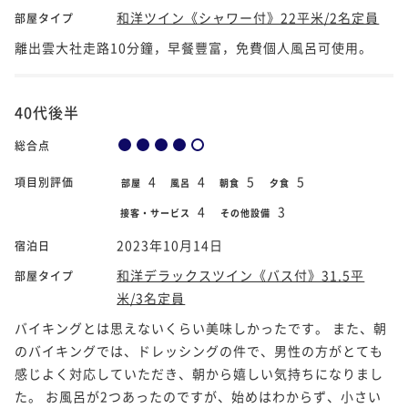
和洋ツイン《シャワー付》22平米/2名定員
部屋タイプ
離出雲大社走路10分鐘，早餐豐富，免費個人風呂可使用。
40代後半
総合点
4
4
5
5
項目別評価
部屋
風呂
朝食
夕食
4
3
接客・サービス
その他設備
2023年10月14日
宿泊日
和洋デラックスツイン《バス付》31.5平
部屋タイプ
米/3名定員
バイキングとは思えないくらい美味しかったです。 また、朝
のバイキングでは、ドレッシングの件で、男性の方がとても
感じよく対応していただき、朝から嬉しい気持ちになりまし
た。 お風呂が2つあったのですが、始めはわからず、小さい