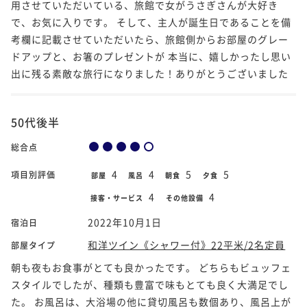
用させていただいている、旅館で女がうさぎさんが大好き
で、お気に入りです。 そして、主人が誕生日であることを備
考欄に記載させていただいたら、旅館側からお部屋のグレー
ドアップと、お箸のプレゼントが 本当に、嬉しかったし思い
出に残る素敵な旅行になりました！ありがとうございました
50代後半
総合点
4
4
5
5
項目別評価
部屋
風呂
朝食
夕食
4
4
接客・サービス
その他設備
2022年10月1日
宿泊日
和洋ツイン《シャワー付》22平米/2名定員
部屋タイプ
朝も夜もお食事がとても良かったです。 どちらもビュッフェ
スタイルでしたが、種類も豊富で味もとても良く大満足でし
た。 お風呂は、大浴場の他に貸切風呂も数個あり、風呂上が