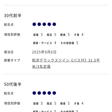
30代前半
総合点
5
5
5
4
項目別評価
部屋
風呂
朝食
夕食
4
5
接客・サービス
その他設備
2025年9月6日
宿泊日
和洋デラックスツイン《バス付》31.5平
部屋タイプ
米/3名定員
50代後半
総合点
5
5
5
4
項目別評価
部屋
風呂
朝食
夕食
5
5
接客・サービス
その他設備