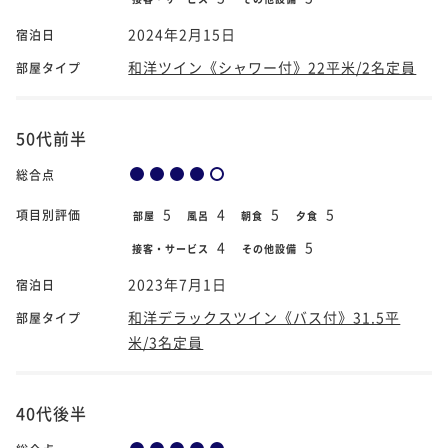
2024年2月15日
宿泊日
和洋ツイン《シャワー付》22平米/2名定員
部屋タイプ
50代前半
総合点
5
4
5
5
項目別評価
部屋
風呂
朝食
夕食
4
5
接客・サービス
その他設備
2023年7月1日
宿泊日
和洋デラックスツイン《バス付》31.5平
部屋タイプ
米/3名定員
40代後半