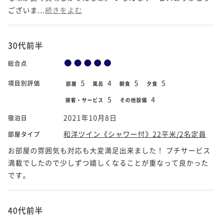
ございま...
続きをよむ
30代前半
総合点
5
4
5
5
項目別評価
部屋
風呂
朝食
夕食
5
4
接客・サービス
その他設備
2021年10月8日
宿泊日
和洋ツイン《シャワー付》22平米/2名定員
部屋タイプ
お部屋の雰囲気も対応も大変満足出来ました！ プチサービス
満載でしたので少しずつ嬉しくなることが重なって良かった
です。
40代前半