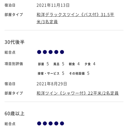
2021年11月13日
宿泊日
和洋デラックスツイン《バス付》31.5平
部屋タイプ
米/3名定員
30代後半
総合点
5
5
4
4
項目別評価
部屋
風呂
朝食
夕食
5
5
接客・サービス
その他設備
2021年8月29日
宿泊日
和洋ツイン《シャワー付》22平米/2名定員
部屋タイプ
60歳以上
総合点