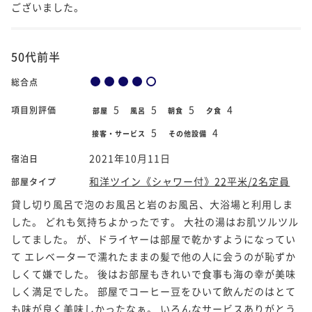
ございました。
50代前半
総合点
5
5
5
4
項目別評価
部屋
風呂
朝食
夕食
5
4
接客・サービス
その他設備
2021年10月11日
宿泊日
和洋ツイン《シャワー付》22平米/2名定員
部屋タイプ
貸し切り風呂で泡のお風呂と岩のお風呂、大浴場と利用しま
した。 どれも気持ちよかったです。 大社の湯はお肌ツルツル
してました。 が、ドライヤーは部屋で乾かすようになってい
て エレベーターで濡れたままの髪で他の人に会うのが恥ずか
しくて嫌でした。 後はお部屋もきれいで食事も海の幸が美味
しく満足でした。 部屋でコーヒー豆をひいて飲んだのはとて
も味が良く美味しかったなぁ。 いろんなサービスありがとう