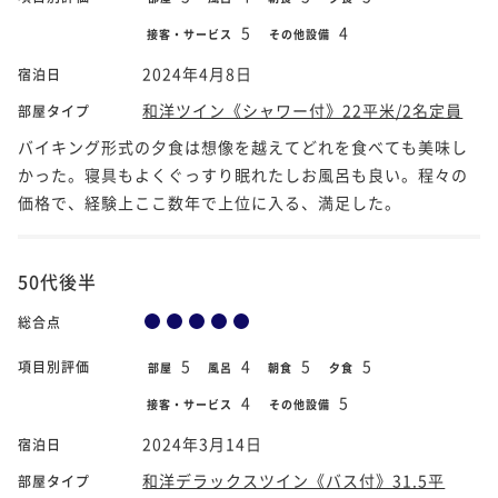
5
4
接客・サービス
その他設備
2024年4月8日
宿泊日
和洋ツイン《シャワー付》22平米/2名定員
部屋タイプ
バイキング形式の夕食は想像を越えてどれを食べても美味し
かった。寝具もよくぐっすり眠れたしお風呂も良い。程々の
価格で、経験上ここ数年で上位に入る、満足した。
50代後半
総合点
5
4
5
5
項目別評価
部屋
風呂
朝食
夕食
4
5
接客・サービス
その他設備
2024年3月14日
宿泊日
和洋デラックスツイン《バス付》31.5平
部屋タイプ