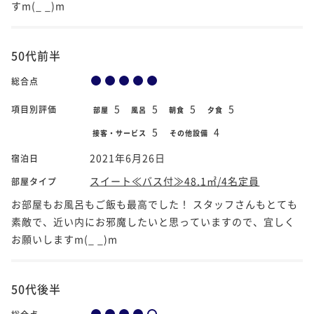
すm(_ _)m
50代前半
総合点
5
5
5
5
項目別評価
部屋
風呂
朝食
夕食
5
4
接客・サービス
その他設備
2021年6月26日
宿泊日
スイート≪バス付≫48.1㎡/4名定員
部屋タイプ
お部屋もお風呂もご飯も最高でした！ スタッフさんもとても
素敵で、近い内にお邪魔したいと思っていますので、宜しく
お願いしますm(_ _)m
50代後半