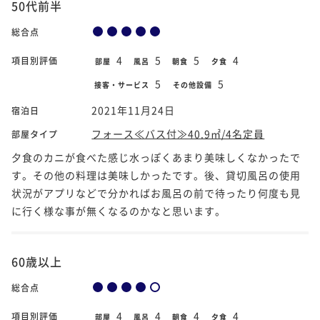
50代前半
総合点
4
5
5
4
項目別評価
部屋
風呂
朝食
夕食
5
5
接客・サービス
その他設備
2021年11月24日
宿泊日
フォース≪バス付≫40.9㎡/4名定員
部屋タイプ
夕食のカニが食べた感じ水っぽくあまり美味しくなかったで
す。その他の料理は美味しかったです。後、貸切風呂の使用
状況がアプリなどで分かればお風呂の前で待ったり何度も見
に行く様な事が無くなるのかなと思います。
60歳以上
総合点
4
4
4
4
項目別評価
部屋
風呂
朝食
夕食