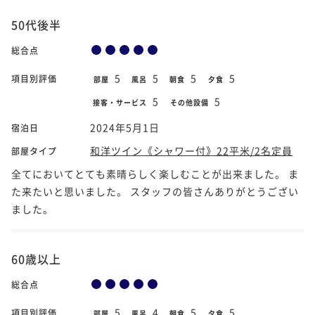
50代後半
総合点
5
5
5
5
項目別評価
部屋
風呂
朝食
夕食
5
5
接客・サービス
その他設備
2024年5月1日
宿泊日
和洋ツイン《シャワー付》22平米/2名定員
部屋タイプ
全てにおいてとても素晴らしく楽しむことが出来ました。 ま
た来たいと思いました。 スタッフの皆さんありがとうござい
ました。
60歳以上
総合点
5
4
5
5
項目別評価
部屋
風呂
朝食
夕食