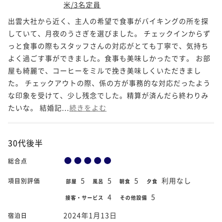
米/3名定員
出雲大社から近く、主人の希望で食事がバイキングの所を探
していて、月夜のうさぎを選びました。 チェックインからず
っと食事の際もスタッフさんの対応がとても丁寧で、気持ち
よく過ごす事ができました。食事も美味しかったです。 お部
屋も綺麗で、コーヒーをミルで挽き美味しくいただきまし
た。 チェックアウトの際、係の方が事務的な対応だったよう
な印象を受けて、少し残念でした。精算が済んだら終わりみ
たいな。 結婚記...
続きをよむ
30代後半
総合点
5
5
5
利用なし
項目別評価
部屋
風呂
朝食
夕食
4
5
接客・サービス
その他設備
2024年1月13日
宿泊日