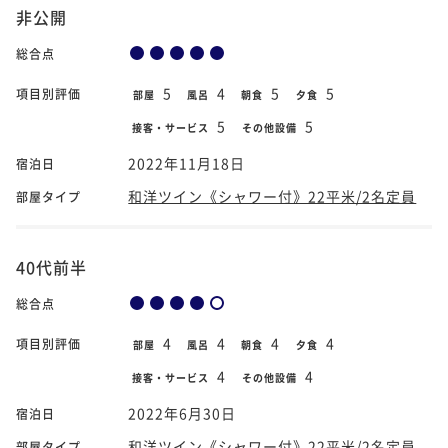
非公開
総合点
5
4
5
5
項目別評価
部屋
風呂
朝食
夕食
5
5
接客・サービス
その他設備
2022年11月18日
宿泊日
和洋ツイン《シャワー付》22平米/2名定員
部屋タイプ
40代前半
総合点
4
4
4
4
項目別評価
部屋
風呂
朝食
夕食
4
4
接客・サービス
その他設備
2022年6月30日
宿泊日
和洋ツイン《シャワー付》22平米/2名定員
部屋タイプ