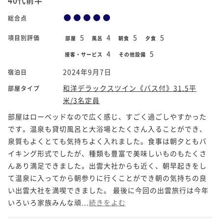
総合点
5
4
5
5
項目別評価
部屋
風呂
朝食
夕食
4
5
接客・サービス
その他設備
2024年9月7日
宿泊日
和洋デラックスツイン《バス付》31.5平
部屋タイプ
米/3名定員
部屋はローベッドなので広く感じ、すごく過ごしやすかった
です。温泉も貸切風呂と大浴場とたくさん入ることができ、
泉質もよくとても気持ちよく入れました。食事は朝夕ともバ
イキング形式でしたが、種類も豊富で美味しいものもたくさ
んあり満足できました。出雲大社からも近く、朝早起きをし
て温泉に入ってから朝参りに行くことができ朝の気持ちの良
い出雲大社を満喫できました。 最後に今回の出雲旅行は今年
いろいろ家族みんな頑...
続きをよむ