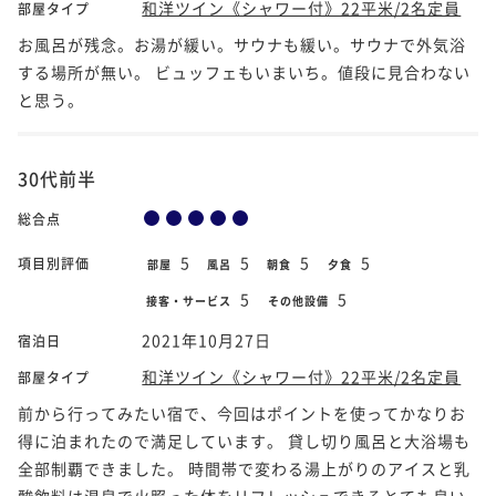
和洋ツイン《シャワー付》22平米/2名定員
部屋タイプ
お風呂が残念。お湯が緩い。サウナも緩い。サウナで外気浴
する場所が無い。 ビュッフェもいまいち。値段に見合わない
と思う。
30代前半
総合点
5
5
5
5
項目別評価
部屋
風呂
朝食
夕食
5
5
接客・サービス
その他設備
2021年10月27日
宿泊日
和洋ツイン《シャワー付》22平米/2名定員
部屋タイプ
前から行ってみたい宿で、今回はポイントを使ってかなりお
得に泊まれたので満足しています。 貸し切り風呂と大浴場も
全部制覇できました。 時間帯で変わる湯上がりのアイスと乳
酸飲料は温泉で火照った体をリフレッシュできるとても良い