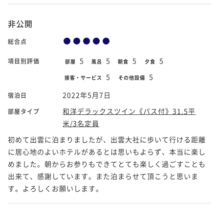
非公開
総合点
5
5
5
5
項目別評価
部屋
風呂
朝食
夕食
5
5
接客・サービス
その他設備
2022年5月7日
宿泊日
和洋デラックスツイン《バス付》31.5平
部屋タイプ
米/3名定員
初めて出雲に泊まりましたが、出雲大社に歩いて行ける距離
に居心地のよいホテルがあるとは思いもよらず、本当に楽し
めました。朝からお参りもできてとても楽しく過ごすことも
出来て、感謝しています。また泊まらせて頂こうと思いま
す。よろしくお願いします。