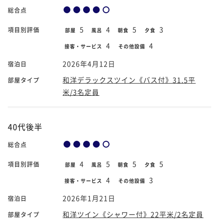
総合点
5
4
5
3
項目別評価
部屋
風呂
朝食
夕食
4
4
接客・サービス
その他設備
2026年4月12日
宿泊日
和洋デラックスツイン《バス付》31.5平
部屋タイプ
米/3名定員
40代後半
総合点
4
5
5
5
項目別評価
部屋
風呂
朝食
夕食
4
3
接客・サービス
その他設備
2026年1月21日
宿泊日
和洋ツイン《シャワー付》22平米/2名定員
部屋タイプ