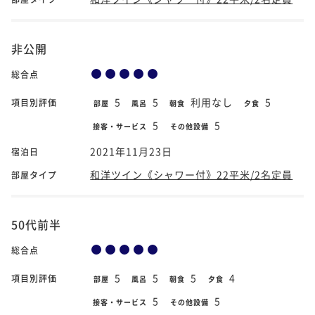
非公開
総合点
5
5
利用なし
5
項目別評価
部屋
風呂
朝食
夕食
5
5
接客・サービス
その他設備
2021年11月23日
宿泊日
和洋ツイン《シャワー付》22平米/2名定員
部屋タイプ
50代前半
総合点
5
5
5
4
項目別評価
部屋
風呂
朝食
夕食
5
5
接客・サービス
その他設備