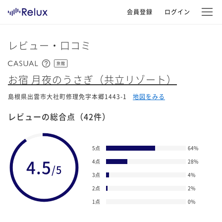
会員登録
ログイン
レビュー・口コミ
旅館
お宿 月夜のうさぎ（共立リゾート）
島根県出雲市大社町修理免字本郷1443-1
地図をみる
レビューの総合点
（42件）
5点
64
%
4.5
4点
28
%
/5
3点
4
%
2点
2
%
1点
0
%