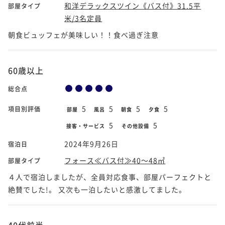
和洋デラックスツイン《バス付》31.5平
部屋タイプ
米/3名定員
朝食ビュッフェが美味しい！！食べ過ぎ注意
60歳以上
総合点
5
5
5
5
項目別評価
部屋
風呂
朝食
夕食
5
5
接客・サービス
その他設備
2024年9月26日
宿泊日
フォース≪バス付≫40～48㎡
部屋タイプ
４人で宿泊しましたが、全員対応食事、部屋パーフェクトと
絶賛でした!。 又次も一泊したいと感激してました。
40代前半