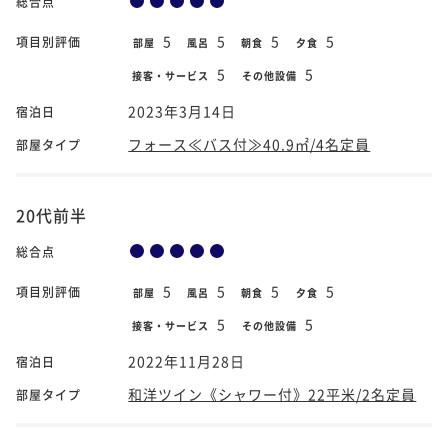
総合点
5
5
5
5
項目別評価
部屋
風呂
朝食
夕食
5
5
接客・サービス
その他設備
2023年3月14日
宿泊日
フォース≪バス付≫40.9㎡/4名定員
部屋タイプ
20代前半
総合点
5
5
5
5
項目別評価
部屋
風呂
朝食
夕食
5
5
接客・サービス
その他設備
2022年11月28日
宿泊日
和洋ツイン《シャワー付》22平米/2名定員
部屋タイプ