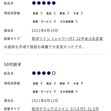
総合点
5
5
5
5
項目別評価
部屋
風呂
朝食
夕食
4
5
接客・サービス
その他設備
2021年8月19日
宿泊日
和洋ツイン《シャワー付》22平米/2名定員
部屋タイプ
お値段も手頃で施設も綺麗で大変良かったです。
50代前半
総合点
4
4
4
4
項目別評価
部屋
風呂
朝食
夕食
4
4
接客・サービス
その他設備
2021年8月12日
宿泊日
和洋デラックスツイン《バス付》31.5平
部屋タイプ