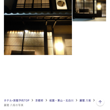
ページトップへ
ホテル•旅館予約TOP
京都府
祗園・東山・北白川
麗閣 八坂
麗閣 八坂の写真