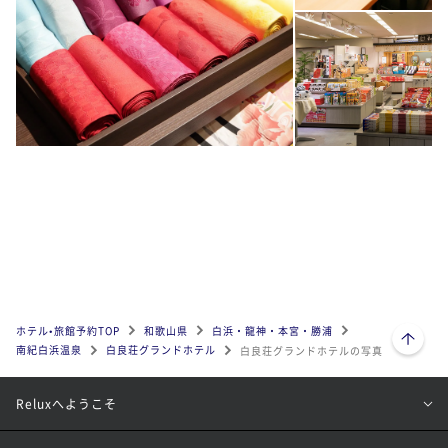
ページトップへ
ホテル•旅館予約TOP
和歌山県
白浜・龍神・本宮・勝浦
南紀白浜温泉
白良荘グランドホテル
白良荘グランドホテルの写真
Reluxへようこそ