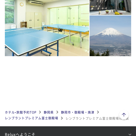
ページトップへ
ホテル•旅館予約TOP
静岡県
静岡市・御殿場・焼津
レンブラントプレミアム富士御殿場
レンブラントプレミアム富士御殿場の写真
Reluxへようこそ