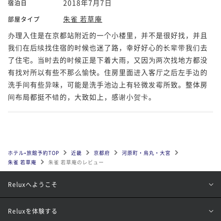
2018年7月7日
宿泊日
朱雀 若草庵
部屋タイプ
办理入住是在京都站附近的一个小楼里，并不是很好找，并且
我们在后续找住宿的时候也迷了路，幸好好心的长辈带我们去
了住宅。当时去的时候正是下着大雨，又因为两次找地方都没
有找对所以有些不那么愉快。住房里面进入客厅之后左手边的
洗手间有些异味，可能是洗手池边上有轻微发霉所致。整体房
间布局都挺不错的，大致如上，感谢小贺卡。
ホテル•旅館予約TOP
近畿
京都府
河原町・烏丸・大宮
朱雀 若草庵
朱雀 若草庵のレビュー
Reluxへようこそ
Reluxを体験する