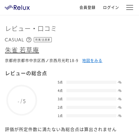
会員登録
ログイン
レビュー・口コミ
町家/古民家
朱雀 若草庵
京都府京都市中京区西ノ京西月光町18-9
地図をみる
レビューの総合点
5点
-
%
4点
-
%
3点
-
%
5
/
-
2点
-
%
1点
-
%
評価が所定件数に満たない為総合点は算出されません