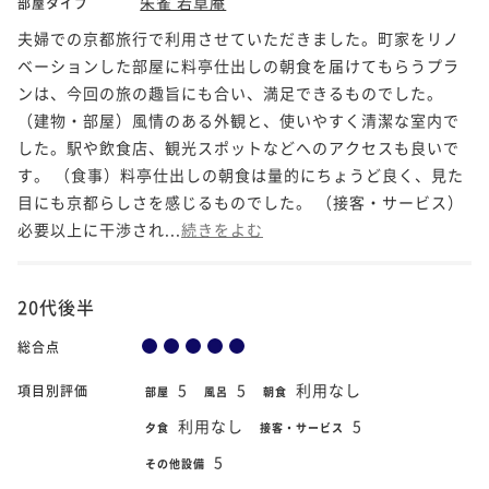
朱雀 若草庵
部屋タイプ
夫婦での京都旅行で利用させていただきました。町家をリノ
ベーションした部屋に料亭仕出しの朝食を届けてもらうプラ
ンは、今回の旅の趣旨にも合い、満足できるものでした。
（建物・部屋）風情のある外観と、使いやすく清潔な室内で
した。駅や飲食店、観光スポットなどへのアクセスも良いで
す。 （食事）料亭仕出しの朝食は量的にちょうど良く、見た
目にも京都らしさを感じるものでした。 （接客・サービス）
必要以上に干渉され...
続きをよむ
20代後半
総合点
5
5
利用なし
項目別評価
部屋
風呂
朝食
利用なし
5
夕食
接客・サービス
5
その他設備