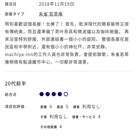
2018年11月19日
宿泊日
朱雀 若草庵
部屋タイプ
特別喜歡這個長屋！太棒了！ 首先，乾淨現代的簡易裝修又很
有傳統美，而且還準備了茶叶茶具和微波爐以及咖啡碗盤。 再
來浴室特別舒服，外部連結著一個小小的庭院。 整個長屋在居
民區和中學附近，還有個小小的神社⛩️，非常安靜。
machiya-inn的工作人員也非常負責，會提前聯繫，朱雀若草
庵稍微有點遠離市中心，一切都非常滿意。
20代前半
総合点
4
5
利用なし
項目別評価
部屋
風呂
朝食
利用なし
4
夕食
接客・サービス
4
その他設備