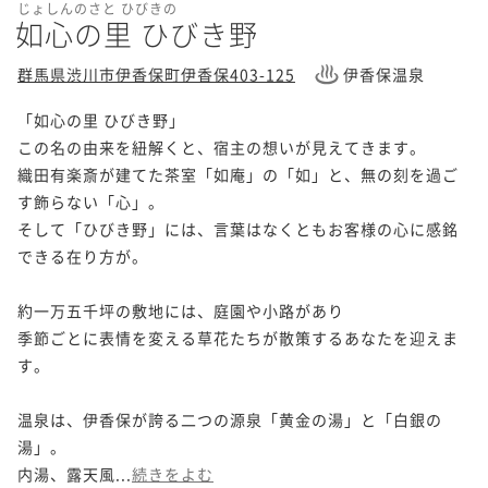
じょしんのさと ひびきの
如心の里 ひびき野
群馬県渋川市伊香保町伊香保403-125
伊香保温泉
「如心の里 ひびき野」

この名の由来を紐解くと、宿主の想いが見えてきます。

織田有楽斎が建てた茶室「如庵」の「如」と、無の刻を過ご
す飾らない「心」。

そして「ひびき野」には、言葉はなくともお客様の心に感銘
できる在り方が。

約一万五千坪の敷地には、庭園や小路があり

季節ごとに表情を変える草花たちが散策するあなたを迎えま
す。

温泉は、伊香保が誇る二つの源泉「黄金の湯」と「白銀の
湯」。

内湯、露天風...
続きをよむ