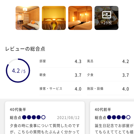
+29枚
レビューの総合点
4.3
4.2
部屋
風呂
4.2
5
/
3.7
3.7
朝食
夕食
4.0
4.0
接客・サービス
施設・設備
40代後半
40代前半
総合点
2021/08/12
総合点
夕食の時に食事について質問したのです
誕生日記念でお部屋が
が、こちらの質問もたぶんよく分かって
てもらえててとても嬉