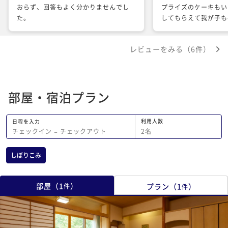
おらず、回答もよく分かりませんでし
プライズのケーキもい
た。
してもらえて我が子も
お料理も美味しくて温
でした お料理を出す
レビューをみる（6件）
たのですが日本語も一
るのかなと思えました
料理の説明があやふや
ュと蒸し料理の説明が
部屋・宿泊プラン
たけど… でも多分こ
く食べました♪ お部
広くてめちゃくちゃ快
利用人数
日程を入力
お願いした家族風呂も
2
名
チェックイン
−
チェックアウト
よい伊香保の旅になり
しぼりこみ
部屋
（
1
）
プラン
（
1
）
件
件