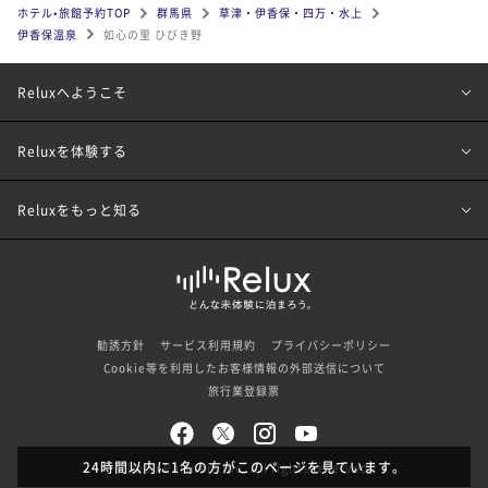
ホテル•旅館予約TOP
群馬県
草津・伊香保・四万・水上
伊香保温泉
如心の里 ひびき野
Reluxへようこそ
Reluxを体験する
Reluxをもっと知る
勧誘方針
サービス利用規約
プライバシーポリシー
Cookie等を利用したお客様情報の外部送信について
旅行業登録票
24時間以内に1名の方がこのページを見ています。
© Loco Partners Inc. All rights reserved.