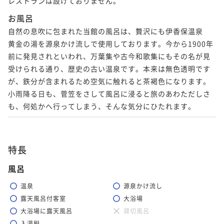
レストランは設けておりません。
お風呂
自然の息吹に包まれた当館の風呂は、贅沢にも伊香保温泉　
黄金の湯を源泉かけ流しで使用しております。今から1900年
前に発見されといわれ、万葉集や古今和歌集にもその名が見
受けられる通り、歴史の古い温泉です。本来は無色透明です
が、鉄分が含まれるため空気に触れると茶褐色になります。
小雨降る日も、菅笠をさして風呂に浸ると旅のあわただしさ
も、何処かへ行ってしまう、そんな気分にひたれます。
特長
風呂
温泉
源泉かけ流し
露天風呂付客室
大浴場
大浴場に露天風呂
貸切風呂
入湯税