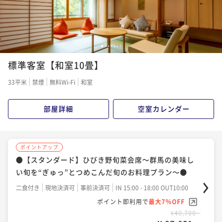
1
2
3
4
5
6
7
標準客室【和室10畳】
33平米
禁煙
無料Wi-Fi
和室
部屋詳細
空室カレンダー
ポイントアップ
●【スタンダード】ひびき野旬菜会席～群馬の美味し
い旬を“ぎゅっ”とつめこんだ旬のお料理プラン～●
二食付き
現地決済可
事前決済可
IN 15:00 - 18:00 OUT10:00
ポイント即利用で
最大7％OFF
¥40,700~