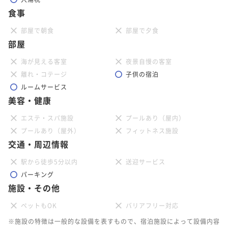
食事
部屋で朝食
部屋で夕食
部屋
海が見える客室
夜景自慢の客室
離れ・コテージ
子供の宿泊
ルームサービス
美容・健康
エステ・スパ施設
プールあり（屋内）
プールあり（屋外）
フィットネス施設
交通・周辺情報
駅から徒歩5分以内
送迎サービス
パーキング
施設・その他
ペットもOK
バリアフリー対応
※施設の特徴は一般的な設備を表すもので、宿泊施設によって設備内容