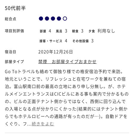
50代前半
総合点
4
3
3
利用なし
項目別評価
部屋
風呂
朝食
夕食
4
3
接客・サービス
その他設備
2020年12月26日
宿泊日
禁煙 お部屋タイプおまかせ
部屋タイプ
Go Toトラベルも絡めて御独り様での格安宿泊予約で来訪。
地元ということで、リフレッシュと在宅ワークを兼ねての宿
泊。富山駅南口前の最高の立地にあり申し分無し。が、ホテ
ルメインエントランスはCICビルにある事も案内で分かるもの
の、ビルの正面テナント側からではなく、西側に回り込んで
の入場となる点が分かりにくかった(結果的にはテナント側か
らでもホテルロビーへの通路が有ったのだが…)。自動ドアを
くぐり、フ...
続きをよむ