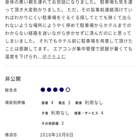
身体の悪い親を連れてお世話になりました。 駐車場も気を遣
って頂き大変助かりました。 ただ、その旨事前連絡頂けてい
ればわかりにくい駐車場をぐるぐる探してとても狭くて出ら
れないような場所にようやく停めて駐車場からホテルまでの
わからない経路を迷いながら歩かせずに済んだのにと思って
しまいました。 それでもホテル前に駐車場を用意して頂けた
ことは感謝してます。 エアコンが集中管理で部屋が暑くても
温度を下げられ...
続きをよむ
非公開
総合点
4
3
利用なし
項目別評価
部屋
風呂
朝食
利用なし
4
夕食
接客・サービス
3
その他設備
2018年10月8日
宿泊日