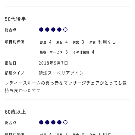
50代後半
総合点
4
4
3
利用なし
項目別評価
部屋
風呂
朝食
夕食
3
4
接客・サービス
その他設備
2018年9月7日
宿泊日
禁煙スーペリアツイン
部屋タイプ
レディースルームの真っ赤なマッサージチェアがとっても気
持ち良かったです
60歳以上
総合点
4
3
3
利用なし
項目別評価
部屋
風呂
朝食
夕食