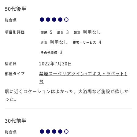
50代後半
総合点
5
3
利用なし
項目別評価
部屋
風呂
朝食
利用なし
4
夕食
接客・サービス
3
その他設備
2022年7月30日
宿泊日
禁煙スーペリアツイン+エキストラベット1
部屋タイプ
台
駅に近くロケーションはよかった。大浴場など施設が欲しか
った。
30代前半
総合点