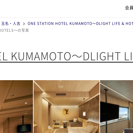
会
・玉名・人吉
ONE STATION HOTEL KUMAMOTO～DLIGHT LIFE & HO
& HOTELS～の写真
EL KUMAMOTO～DLIGHT LI