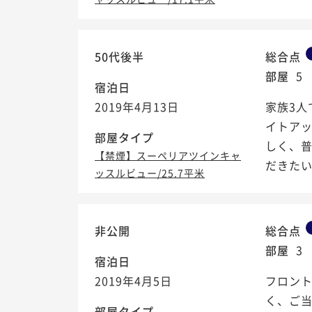
50代後半
総合点
部屋
5
宿泊日
2019年4月13日
家族3
イトア
部屋タイプ
しく、
【禁煙】スーペリアツインキャ
だきた
ッスルビュー/25.7平米
非公開
総合点
部屋
3
宿泊日
2019年4月5日
フロン
く、ご当
部屋タイプ