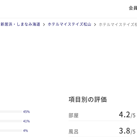
会
・新居浜・しまなみ海道
ホテルマイステイズ松山
ホテルマイステイズ
項目別の評価
4.2
45
%
部屋
/5
41
%
3.8
風呂
/5
4
%