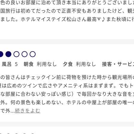
景色の良いお部屋に泊めて頂き本当にありがとうございまし
国旅行は初めてだったので正直不安もありましたけど、観光
りました。ホテルマイステイズ松山さん最高➰♪また秋頃に
風呂
5
朝食
利用なし
夕食
利用なし
接客・サービ
フの皆さんはチェックイン前に荷物を預けた時から観光場所
部屋は広めのツインで広さやアメニティ系はまずまず。でも
うな部屋に合わない安っぽい感じ）で毎回かなり大きな音を
の外。何の景色も楽しめない、ホテルの中屋上が部屋の唯一
外...
続きをよむ