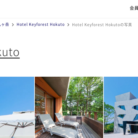
会
八ヶ岳
Hotel Keyforest Hokuto
Hotel Keyforest Hokutoの写真
kuto