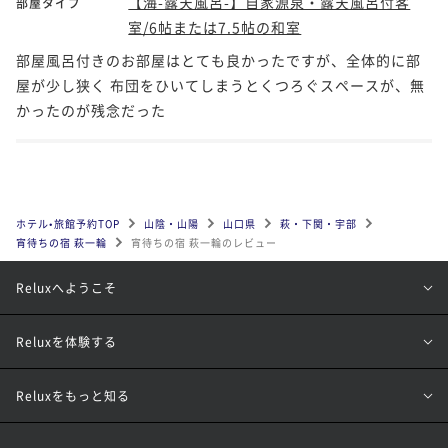
【海-露天風呂-】自家源泉・露天風呂付客
部屋タイプ
室/6帖または7.5帖の和室
部屋風呂付きのお部屋はとても良かったですが、全体的に部
屋が少し狭く 布団をひいてしまうとくつろぐスペースが、無
かったのが残念だった
ホテル•旅館予約TOP
山陰・山陽
山口県
萩・下関・宇部
宵待ちの宿 萩一輪
宵待ちの宿 萩一輪のレビュー
Reluxへようこそ
Reluxを体験する
Reluxをもっと知る