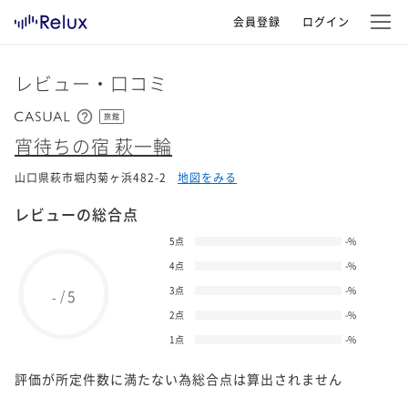
会員登録
ログイン
レビュー・口コミ
旅館
宵待ちの宿 萩一輪
山口県萩市堀内菊ヶ浜482-2
地図をみる
レビューの総合点
5点
-
%
4点
-
%
3点
-
%
5
/
-
2点
-
%
1点
-
%
評価が所定件数に満たない為総合点は算出されません