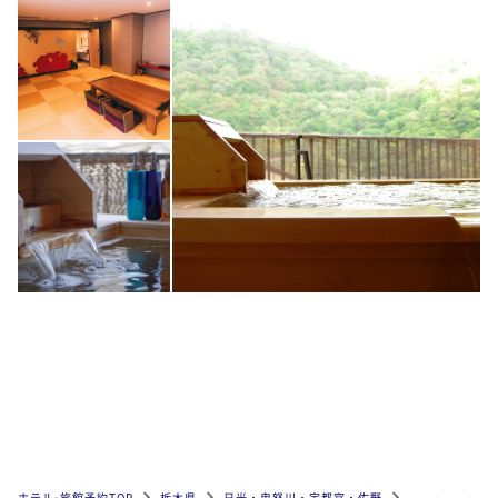
ページトップへ
ホテル•旅館予約TOP
栃木県
日光・鬼怒川・宇都宮・佐野