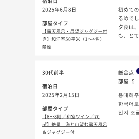
宿泊日
2025年6月8日
初めての
るめでし
部屋タイプ
夕食は、
【露天風呂・展望ジャグジー付
も、とて
き】和洋室50平米（1～4名）
禁煙
30代前半
総合点
部屋
5
宿泊日
2025年2月15日
응대해주
한국어로
部屋タイプ
인지 조
【6～8階／和室ツイン／70
㎡】絶景！海と山望む露天風呂
＆ジャグジー付