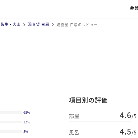
会
・皆生・大山
湯喜望 白扇
湯喜望 白扇のレビュー
項目別の評価
4.6
68
%
部屋
/5
22
%
4.5
風呂
/5
8
%