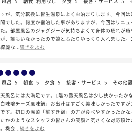
風呂
5
朝食
利用なし
夕食
5
接客・サービス
5
すが、気分転換に皆生温泉によくお泊まりします。今回は娘
時間でした。何度か宿泊した事がありますが、今回はリニュ
した。部屋風呂のジャグジーが気持ちよくて身体の疲れが癒
たが、誰もいなかったので娘とふたりゆっくり入れました。
麗な...
続きをよむ
風呂
5
朝食
5
夕食
5
接客・サービス
5
その他
露天風呂には大満足です。1階の露天風呂は少し狭かったか
蟹白味噌チーズ風味鍋」お出汁はすごく美味しかったですが
たです。初日の温菜「蟹すき鍋」の方が食べやすかったかな
れたかのようなスタッフの皆さんの笑顔と気さくな対応頂け
機会...
続きをよむ