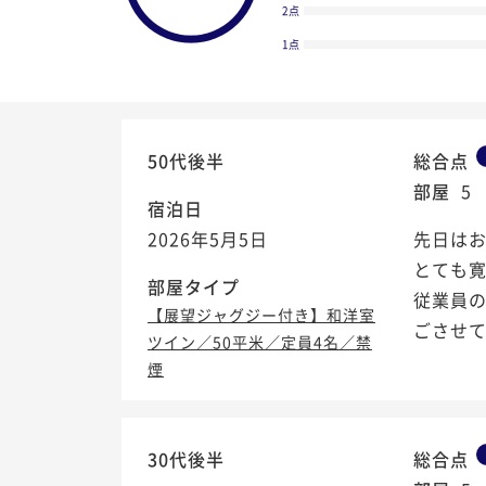
2点
1点
50代後半
総合点
部屋
5
宿泊日
2026年5月5日
先日はお
とても
部屋タイプ
従業員の
【展望ジャグジー付き】和洋室
ごさせ
ツイン／50平米／定員4名／禁
煙
4.6
/5
30代後半
総合点