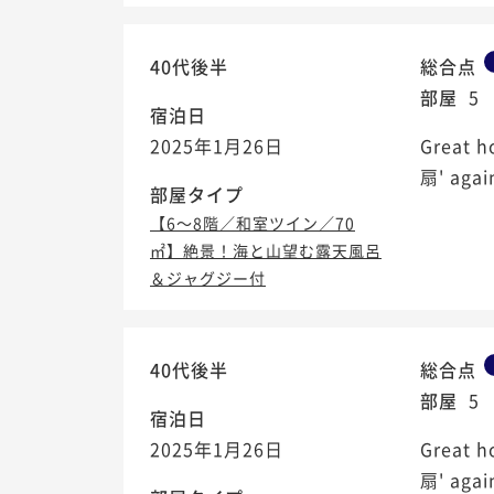
40代後半
総合点
部屋
5
宿泊日
2025年1月26日
Great h
扇' again
部屋タイプ
【6～8階／和室ツイン／70
㎡】絶景！海と山望む露天風呂
＆ジャグジー付
40代後半
総合点
部屋
5
宿泊日
2025年1月26日
Great h
扇' again