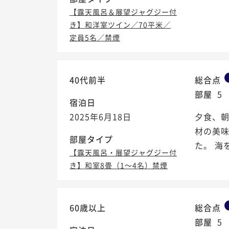
【露天風呂＆展望ジャグジー付
き】和洋室ツイン／70平米／
定員5名／禁煙
40代前半
総合点
部屋
5
宿泊日
2025年6月18日
夕食、
材の美
部屋タイプ
た。 海
【露天風呂・展望ジャグジー付
き】和室8畳（1～4名）禁煙
60歳以上
総合点
部屋
5