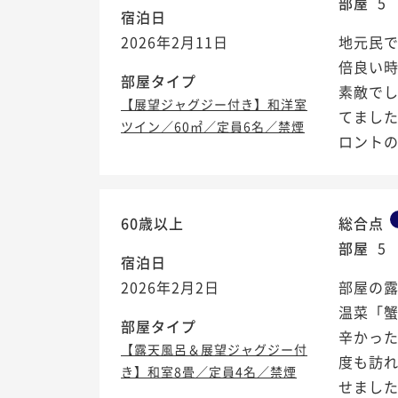
部屋
5
宿泊日
2026年2月11日
地元民で
倍良い
部屋タイプ
素敵で
【展望ジャグジー付き】和洋室
てまし
ツイン／60㎡／定員6名／禁煙
ロントの綺
60歳以上
総合点
部屋
5
宿泊日
2026年2月2日
部屋の
温菜「
部屋タイプ
辛かっ
【露天風呂＆展望ジャグジー付
度も訪
き】和室8畳／定員4名／禁煙
せました。