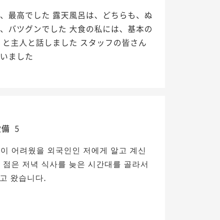
、最高でした 露天風呂は、どちらも、ぬ
、バツグンでした 大食の私には、基本の
 と主人と話しました スタッフの皆さん
ざいました
設備
5
이 어려웠을 외국인인 저에게 알고 계신
 점은 저녁 식사를 늦은 시간대를 골라서
고 왔습니다.