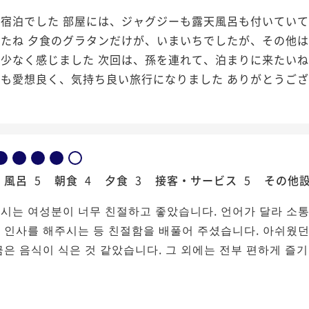
宿泊でした 部屋には、ジャグジーも露天風呂も付いていて
たね 夕食のグラタンだけが、いまいちでしたが、その他は
少なく感じました 次回は、孫を連れて、泊まりに来たいね
も愛想良く、気持ち良い旅行になりました ありがとうご
風呂
5
朝食
4
夕食
3
接客・サービス
5
その他
시는 여성분이 너무 친절하고 좋았습니다. 언어가 달라 소통
 인사를 해주시는 등 친절함을 배풀어 주셨습니다. 아쉬웠던
금은 음식이 식은 것 같았습니다. 그 외에는 전부 편하게 즐기