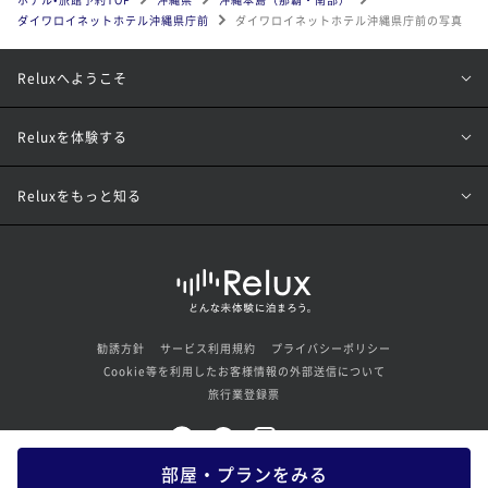
ダイワロイネットホテル沖縄県庁前
ダイワロイネットホテル沖縄県庁前の写真
Reluxへようこそ
Reluxを体験する
Reluxをもっと知る
勧誘方針
サービス利用規約
プライバシーポリシー
Cookie等を利用したお客様情報の外部送信について
旅行業登録票
部屋・プランをみる
© Loco Partners Inc. All rights reserved.