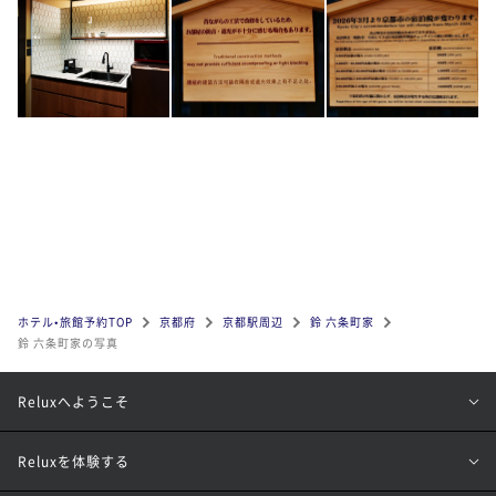
ホテル•旅館予約TOP
京都府
京都駅周辺
鈴 六条町家
鈴 六条町家の写真
Reluxへようこそ
Reluxを体験する