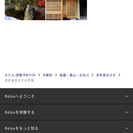
ホテル•旅館予約TOP
京都府
祗園・東山・北白川
京町家ゑびす
京町家ゑびすの写真
Reluxへようこそ
Reluxを体験する
Reluxをもっと知る