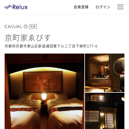
会員登録
ログイン
町家
京町家ゑびす
京都府京都市東山区新道通団栗下ル二丁目下柳町177-6