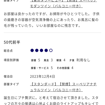
部屋タイプ
モダンツイン（バルコニー付き）
お部屋は良かったのですが、お掃除が今ひとつでした。 子供
の歯磨きの容器が空気清浄機の上にあったり、お風呂に髪の
毛が残っていたり。 いいお部屋なのに残念です。
50代前半
総合点
5
3
4
利用なし
項目別評価
部屋
風呂
朝食
夕食
5
4
接客・サービス
その他設備
2023年12月4日
宿泊日
【スタンダード】【禁煙】スーペリアナチ
部屋タイプ
ュラルツイン（バルコニー付き）
誕生日にプチ贅沢に。と考えて宿泊させて頂きました。スタ
ッフの方々の接遇は心地よくお庭のライトアップもキレイで