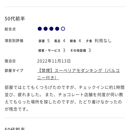
50代前半
総合点
5
4
4
利用なし
項目別評価
部屋
風呂
朝食
夕食
3
3
接客・サービス
その他設備
2022年11月13日
宿泊日
【禁煙】スーペリアモダンキング（バルコ
部屋タイプ
ニー付き）
部屋ではとてもくつろげたのですが、チェックインに約1時間
並び、疲れました。 また、チョコレート店舗を何度が伺い教
えてもらった場所を探したのですが、たどり着けなかったの
が残念です。
50代前半