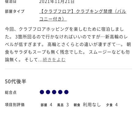
2021年11月21日
宿泊日
【クラブフロア】クラブキング禁煙（バル
部屋タイプ
コニー付き）
今回、クラブフロアホッピングを楽しむために宿泊しまし
た。 3箇所回るので行かなければいいのですが…新高輪のレ
ベルが低すぎます。 高輪とさくらとの違いが凄すぎて…。 朝
食もサラダもスープも無く残念でした。 スムージーなども勿
論無く。 そして...
続きをよむ
50代後半
総合点
4
3
利用なし
4
項目別評価
部屋
風呂
朝食
夕食
5
4
接客・サービス
その他設備
2021年10月13日
宿泊日
【喫煙】スーペリアモダンツイン（バルコ
部屋タイプ