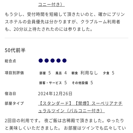
コニー付き）
もう少し、受付時間を短縮して頂きたいのと、確かにプリン
スホテルの会員優先は分かりますが、クラブルーム利用者
も、20分以上待たされたのには参りました。
50代前半
総合点
5
4
利用なし
5
項目別評価
部屋
風呂
朝食
夕食
5
5
接客・サービス
その他設備
2024年12月26日
宿泊日
【スタンダード】【禁煙】スーペリアナチ
部屋タイプ
ュラルツイン（バルコニー付き）
2回目の利用です。 夜ご飯は古稀殿で頂きました。ゆったり
と美味しくいただきました。 お部屋はツインでも広々してい