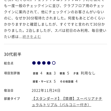
も一度一般のチェックインに並び、クラブフロア用のチェッ
クインに案内されて、他にチェックインのお客さんがいない
のに、なぜか30分程待たされました。何度もあとどのくらい
かかりますかと確認しましたが、すぐですと言われて30分か
かりました。2泊しましたが、スパは初日のみ利用、毎日使い
たい感は...
続きをよむ
30代前半
総合点
4
3
5
利用なし
項目別評価
部屋
風呂
朝食
夕食
5
4
接客・サービス
その他設備
2022年11月24日
宿泊日
【スタンダード】【禁煙】スーペリアナチ
部屋タイプ
ュラルトリプル（バルコニー付き）