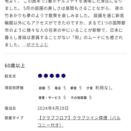
地よく、 この数年で1番ホテルステイを満喫した滞在になり
ました。 5月の庭園の美しさは昼間もさることながら、 夜の
竹あかりも夢のようで散策を楽しみました。 庭園を通じ新高
輪館以外にもアクセスができたのですか、まるで1つの国際都
市のように様々な人の往来の中にいることが新鮮で、日本に
暮らし普段は意識することがない「和」のムードにも癒され
ました。...
続きをよむ
60歳以上
総合点
5
5
5
利用なし
項目別評価
部屋
風呂
朝食
夕食
5
5
接客・サービス
その他設備
2024年4月29日
宿泊日
【クラブフロア】クラブツイン禁煙（バル
部屋タイプ
コニー付き）