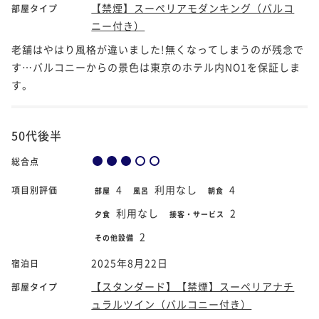
【禁煙】スーペリアモダンキング（バルコ
部屋タイプ
ニー付き）
老舗はやはり風格が違いました!無くなってしまうのが残念で
す…バルコニーからの景色は東京のホテル内NO1を保証しま
す。
50代後半
総合点
4
利用なし
4
項目別評価
部屋
風呂
朝食
利用なし
2
夕食
接客・サービス
2
その他設備
2025年8月22日
宿泊日
【スタンダード】【禁煙】スーペリアナチ
部屋タイプ
ュラルツイン（バルコニー付き）