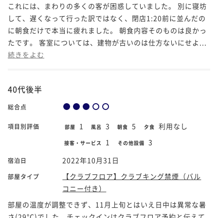
これには、まわりの多くの客が困惑していました。 別に寝坊
して、遅くなって行った訳ではなく、閉店1:20前に並んだの
に朝食だけで本当に疲れました。 朝食内容そのものは良かっ
たです。 客室については、建物が古いのは仕方ないにせよ...
続きをよむ
40代後半
総合点
1
3
5
利用なし
項目別評価
部屋
風呂
朝食
夕食
1
3
接客・サービス
その他設備
2022年10月31日
宿泊日
【クラブフロア】クラブキング禁煙（バル
部屋タイプ
コニー付き）
部屋の温度が調整できず、11月上旬とはいえ日中は異常な暑
さ(29°C)でした。チェックインはクラブフロア予約と伝えて