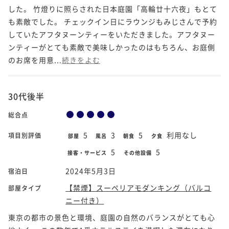
した。 竹燈りに照らされた日本庭園「高輪廿十六夜」もとて
も素敵でした。 チェックイン日にラウンジもみじさんで予約
していたアフタヌーンティーをいただきました。アフタヌー
ンティーがとても素敵で美味しかったのはもちろん、お庭側
のお席を用意...
続きをよむ
30代後半
総合点
5
3
5
利用なし
項目別評価
部屋
風呂
朝食
夕食
5
5
接客・サービス
その他設備
2024年5月3日
宿泊日
【禁煙】スーペリアモダンキング（バルコ
部屋タイプ
ニー付き）
東京の都市の景色と環境、庭園の自然のバランスがとても心