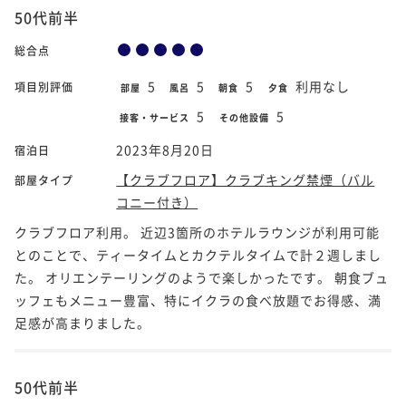
50代前半
総合点
5
5
5
利用なし
項目別評価
部屋
風呂
朝食
夕食
5
5
接客・サービス
その他設備
2023年8月20日
宿泊日
【クラブフロア】クラブキング禁煙（バル
部屋タイプ
コニー付き）
クラブフロア利用。 近辺3箇所のホテルラウンジが利用可能
とのことで、ティータイムとカクテルタイムで計２週しまし
た。 オリエンテーリングのようで楽しかったです。 朝食ブュ
ッフェもメニュー豊富、特にイクラの食べ放題でお得感、満
足感が高まりました。
50代前半