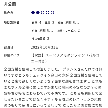
非公開
総合点
4
2
利用なし
項目別評価
部屋
風呂
朝食
利用なし
2
夕食
接客・サービス
2
その他設備
2022年10月31日
宿泊日
【喫煙】スーペリアモダンツイン（バルコ
部屋タイプ
ニー付き）
全国支援を使用して宿泊しました。 プリンスさんだけでは無
いですがどうもチェックイン窓口の方が 全国支援を使用して
いると来て欲しくないような？面倒な顔をされますし これも
またホテル全般に言えますが未だに感染の不安なのか？その
気持ちが接客にあらわていて不快です。 こちらも利用して楽
しみたい事だけではなく＋ホテル＆周辺のレストランの応援
のつもりで宿泊しにいってるわけで だったら全国支援に参加