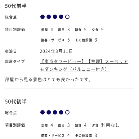
50代前半
総合点
4
3
5
5
項目別評価
部屋
風呂
朝食
夕食
5
3
接客・サービス
その他設備
2024年3月11日
宿泊日
【東京タワービュー】【禁煙】スーペリア
部屋タイプ
モダンキング（バルコニー付き）
部屋から見る景色はとても良かったです。
50代後半
総合点
4
3
4
利用なし
項目別評価
部屋
風呂
朝食
夕食
4
3
接客・サービス
その他設備