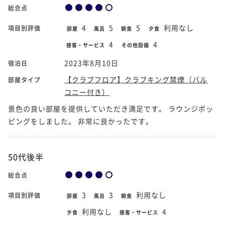
総合点
4
5
5
利用なし
項目別評価
部屋
風呂
朝食
夕食
4
4
接客・サービス
その他設備
2023年8月10日
宿泊日
【クラブフロア】クラブキング禁煙（バル
部屋タイプ
コニー付き）
景色の良い部屋を提供していただき満足です。 ラウンジポッ
ピングをしました。 非常に良かったです。
50代後半
総合点
3
3
利用なし
項目別評価
部屋
風呂
朝食
利用なし
4
夕食
接客・サービス