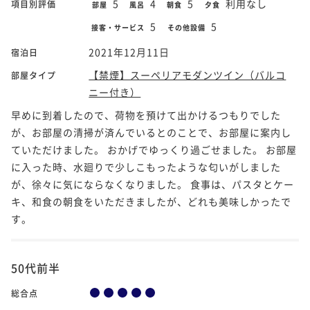
5
4
5
利用なし
項目別評価
部屋
風呂
朝食
夕食
5
5
接客・サービス
その他設備
2021年12月11日
宿泊日
【禁煙】スーペリアモダンツイン（バルコ
部屋タイプ
ニー付き）
早めに到着したので、荷物を預けて出かけるつもりでした
が、お部屋の清掃が済んでいるとのことで、お部屋に案内し
ていただけました。 おかげでゆっくり過ごせました。 お部屋
に入った時、水廻りで少しこもったような匂いがしました
が、徐々に気にならなくなりました。 食事は、パスタとケー
キ、和食の朝食をいただきましたが、どれも美味しかったで
す。
50代前半
総合点