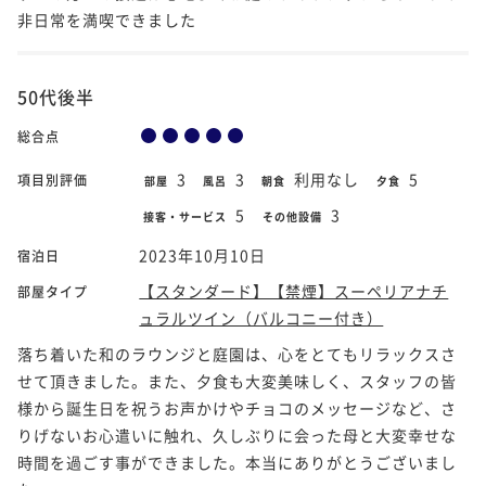
非日常を満喫できました
50代後半
総合点
3
3
利用なし
5
項目別評価
部屋
風呂
朝食
夕食
5
3
接客・サービス
その他設備
2023年10月10日
宿泊日
【スタンダード】【禁煙】スーペリアナチ
部屋タイプ
ュラルツイン（バルコニー付き）
落ち着いた和のラウンジと庭園は、心をとてもリラックスさ
せて頂きました。また、夕食も大変美味しく、スタッフの皆
様から誕生日を祝うお声かけやチョコのメッセージなど、さ
りげないお心遣いに触れ、久しぶりに会った母と大変幸せな
時間を過ごす事ができました。本当にありがとうございまし