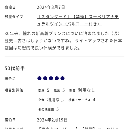
2024年3月7日
宿泊日
【スタンダード】【禁煙】スーペリアナチ
部屋タイプ
ュラルツイン（バルコニー付き）
30年来、憧れの新高輪プリンスについに泊まれました（涙）
歴史＝古さはしょうがないですね。 ライトアップされた日本
庭園は幻想的で良い体験ができました。
50代前半
総合点
5
5
利用なし
項目別評価
部屋
風呂
朝食
利用なし
4
夕食
接客・サービス
5
その他設備
2024年2月19日
宿泊日
【東京タワービュー】【禁煙】スーペリア