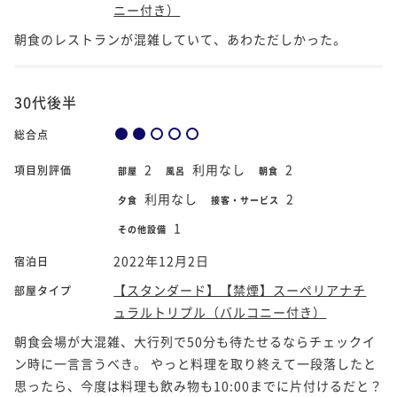
ニー付き）
朝食のレストランが混雑していて、あわただしかった。
30代後半
総合点
2
利用なし
2
項目別評価
部屋
風呂
朝食
利用なし
2
夕食
接客・サービス
1
その他設備
2022年12月2日
宿泊日
【スタンダード】【禁煙】スーペリアナチ
部屋タイプ
ュラルトリプル（バルコニー付き）
朝食会場が大混雑、大行列で50分も待たせるならチェックイ
ン時に一言言うべき。 やっと料理を取り終えて一段落したと
思ったら、今度は料理も飲み物も10:00までに片付けるだと？