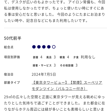
て、デスクが広いのもよかったです。 アイロン常備も、今回
私は使用しなかったですが、ちょっと使いたい時にすぐにあ
る事は安心だなと思いました。 今回のようにたまにお泊まり
したい時や、記念日などにもまた利用したいです。
50代前半
総合点
4
3
4
利用なし
項目別評価
部屋
風呂
朝食
夕食
3
3
接客・サービス
その他設備
2024年7月5日
宿泊日
【東京タワービュー】【禁煙】スーペリア
部屋タイプ
モダンツイン（バルコニー付き）
29㎡の広々した空間と正面に東京タワーが見える眺めにゆっ
たりとした気持ちで過ごすことができました。 また都会に在
りながらホテル周辺には緑が多いことも素晴らしいと思いま