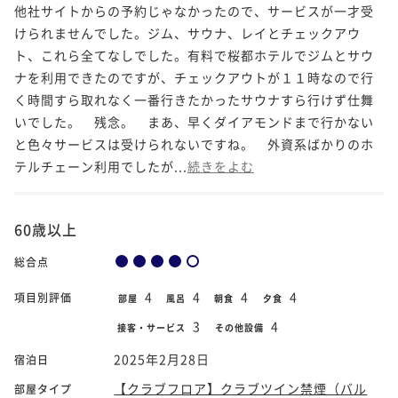
他社サイトからの予約じゃなかったので、サービスが一才受
けられませんでした。ジム、サウナ、レイとチェックアウ
ト、これら全てなしでした。有料で桜都ホテルでジムとサウ
ナを利用できたのですが、チェックアウトが１１時なので行
く時間すら取れなく一番行きたかったサウナすら行けず仕舞
いでした。 残念。 まあ、早くダイアモンドまで行かない
と色々サービスは受けられないですね。 外資系ばかりのホ
テルチェーン利用でしたが...
続きをよむ
60歳以上
総合点
4
4
4
4
項目別評価
部屋
風呂
朝食
夕食
3
4
接客・サービス
その他設備
2025年2月28日
宿泊日
【クラブフロア】クラブツイン禁煙（バル
部屋タイプ