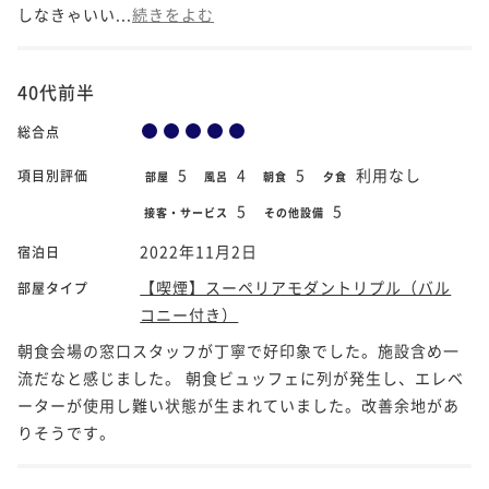
しなきゃいい...
続きをよむ
40代前半
総合点
5
4
5
利用なし
項目別評価
部屋
風呂
朝食
夕食
5
5
接客・サービス
その他設備
2022年11月2日
宿泊日
【喫煙】スーペリアモダントリプル（バル
部屋タイプ
コニー付き）
朝食会場の窓口スタッフが丁寧で好印象でした。施設含め一
流だなと感じました。 朝食ビュッフェに列が発生し、エレベ
ーターが使用し難い状態が生まれていました。改善余地があ
りそうです。