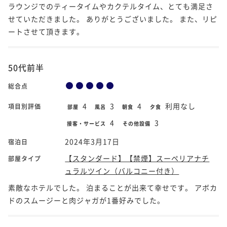
ラウンジでのティータイムやカクテルタイム、とても満足さ
せていただきました。 ありがとうございました。 また、リピ
ートさせて頂きます。
50代前半
総合点
4
3
4
利用なし
項目別評価
部屋
風呂
朝食
夕食
4
3
接客・サービス
その他設備
2024年3月17日
宿泊日
【スタンダード】【禁煙】スーペリアナチ
部屋タイプ
ュラルツイン（バルコニー付き）
素敵なホテルでした。 泊まることが出来て幸せです。 アボカ
ドのスムージーと肉ジャガが1番好みでした。