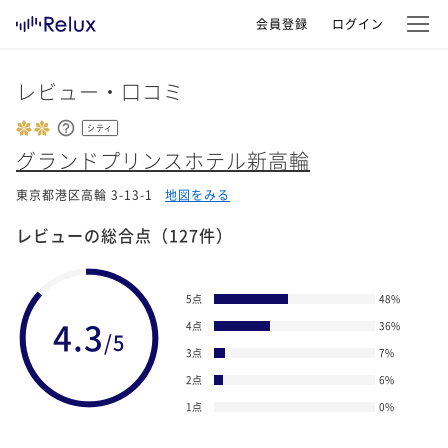
会員登録
ログイン
レビュー・口コミ
シティ
グランドプリンスホテル新高輪
東京都港区高輪 3-13-1
地図をみる
レビューの総合点
（127件）
5点
48
%
4.3
4点
36
%
/5
3点
7
%
2点
6
%
1点
0
%